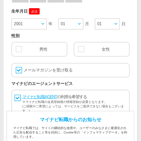
生年月日
必須
2001
年
01
月
01
日
性別
男性
女性
メールマガジンを受け取る
マイナビのエージェントサービス
マイナビ転職AGENT
の利用を希望する
※マイナビ転職の会員登録後の情報登録が必要となります。
(ご経験やご希望によっては、サービスをご提供できない場合もございま
す。)
マイナビ転職からのお知らせ
会員登録には
マイナビ転職 会員規約
、
マイナビ転職AGENT
マイナビ転職では、サイトの継続的な改善や、ユーザーのみなさまに最適化され
会員規約
、
マイナビ転職AGENT 個人情報の取り扱い
および
た広告を配信すること等を目的に、Cookie等の「インフォマティブデータ」を利
個人情報の取り扱い
への同意が必要です。
用しています。