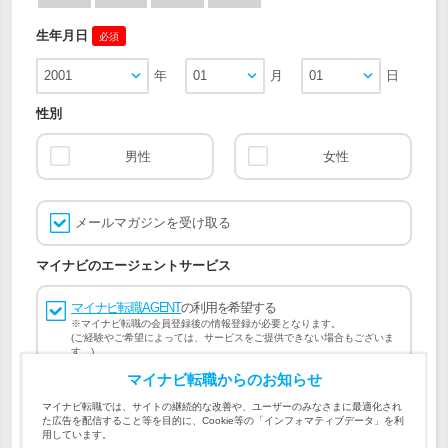
生年月日
必須
2001
年
01
月
01
日
性別
男性
女性
メールマガジンを受け取る
マイナビのエージェントサービス
マイナビ転職AGENT
の利用を希望する
※マイナビ転職の会員登録後の情報登録が必要となります。
(ご経験やご希望によっては、サービスをご提供できない場合もございま
す。)
マイナビ転職からのお知らせ
会員登録には
マイナビ転職 会員規約
、
マイナビ転職AGENT
マイナビ転職では、サイトの継続的な改善や、ユーザーのみなさまに最適化され
会員規約
、
マイナビ転職AGENT 個人情報の取り扱い
および
た広告を配信すること等を目的に、Cookie等の「インフォマティブデータ」を利
個人情報の取り扱い
への同意が必要です。
用しています。