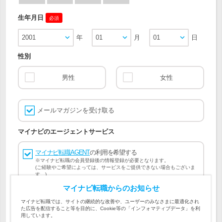
生年月日
必須
2001
年
01
月
01
日
性別
男性
女性
メールマガジンを受け取る
マイナビのエージェントサービス
マイナビ転職AGENT
の利用を希望する
※マイナビ転職の会員登録後の情報登録が必要となります。
(ご経験やご希望によっては、サービスをご提供できない場合もございま
す。)
マイナビ転職からのお知らせ
会員登録には
マイナビ転職 会員規約
、
マイナビ転職AGENT
マイナビ転職では、サイトの継続的な改善や、ユーザーのみなさまに最適化され
会員規約
、
マイナビ転職AGENT 個人情報の取り扱い
および
た広告を配信すること等を目的に、Cookie等の「インフォマティブデータ」を利
個人情報の取り扱い
への同意が必要です。
用しています。