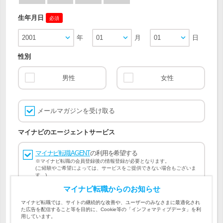
生年月日
必須
2001
年
01
月
01
日
性別
男性
女性
メールマガジンを受け取る
マイナビのエージェントサービス
マイナビ転職AGENT
の利用を希望する
※マイナビ転職の会員登録後の情報登録が必要となります。
(ご経験やご希望によっては、サービスをご提供できない場合もございま
す。)
マイナビ転職からのお知らせ
会員登録には
マイナビ転職 会員規約
、
マイナビ転職AGENT
マイナビ転職では、サイトの継続的な改善や、ユーザーのみなさまに最適化され
会員規約
、
マイナビ転職AGENT 個人情報の取り扱い
および
た広告を配信すること等を目的に、Cookie等の「インフォマティブデータ」を利
個人情報の取り扱い
への同意が必要です。
用しています。