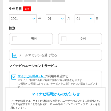
生年月日
必須
2001
年
01
月
01
日
性別
男性
女性
メールマガジンを受け取る
マイナビのエージェントサービス
マイナビ転職AGENT
の利用を希望する
※マイナビ転職の会員登録後の情報登録が必要となります。
(ご経験やご希望によっては、サービスをご提供できない場合もございま
す。)
マイナビ転職からのお知らせ
会員登録には
マイナビ転職 会員規約
、
マイナビ転職AGENT
マイナビ転職では、サイトの継続的な改善や、ユーザーのみなさまに最適化され
会員規約
、
マイナビ転職AGENT 個人情報の取り扱い
および
た広告を配信すること等を目的に、Cookie等の「インフォマティブデータ」を利
個人情報の取り扱い
への同意が必要です。
用しています。