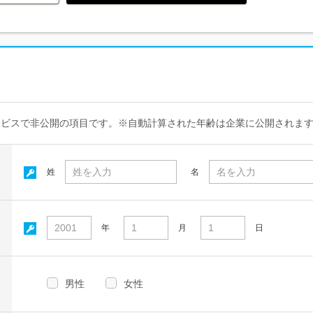
ービスで非公開の項目です。※自動計算された年齢は企業に公開されま
姓
名
年
月
日
男性
女性