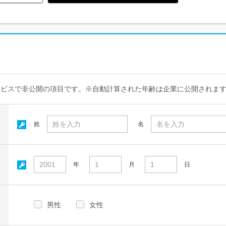
ービスで非公開の項目です。※自動計算された年齢は企業に公開されま
姓
名
年
月
日
男性
女性