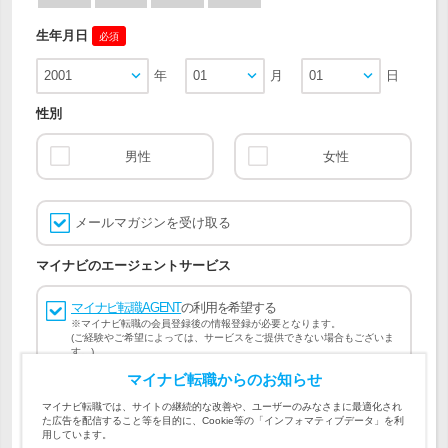
生年月日
必須
2001
年
01
月
01
日
性別
男性
女性
メールマガジンを受け取る
マイナビのエージェントサービス
マイナビ転職AGENT
の利用を希望する
※マイナビ転職の会員登録後の情報登録が必要となります。
(ご経験やご希望によっては、サービスをご提供できない場合もございま
す。)
マイナビ転職からのお知らせ
会員登録には
マイナビ転職 会員規約
、
マイナビ転職AGENT
マイナビ転職では、サイトの継続的な改善や、ユーザーのみなさまに最適化され
会員規約
、
マイナビ転職AGENT 個人情報の取り扱い
および
た広告を配信すること等を目的に、Cookie等の「インフォマティブデータ」を利
個人情報の取り扱い
への同意が必要です。
用しています。