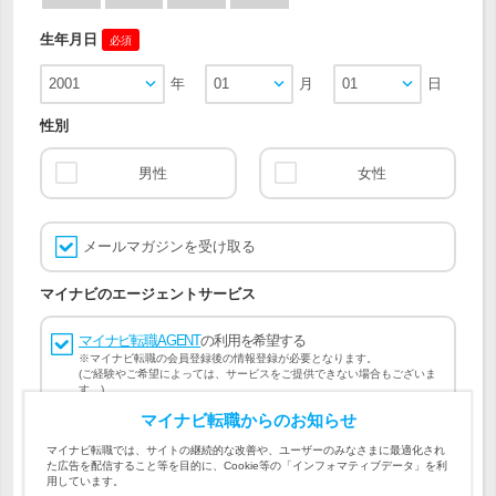
生年月日
必須
2001
年
01
月
01
日
性別
男性
女性
メールマガジンを受け取る
マイナビのエージェントサービス
マイナビ転職AGENT
の利用を希望する
※マイナビ転職の会員登録後の情報登録が必要となります。
(ご経験やご希望によっては、サービスをご提供できない場合もございま
す。)
マイナビ転職からのお知らせ
会員登録には
マイナビ転職 会員規約
、
マイナビ転職AGENT
マイナビ転職では、サイトの継続的な改善や、ユーザーのみなさまに最適化され
会員規約
、
マイナビ転職AGENT 個人情報の取り扱い
および
た広告を配信すること等を目的に、Cookie等の「インフォマティブデータ」を利
個人情報の取り扱い
への同意が必要です。
用しています。