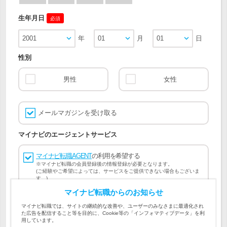
生年月日
必須
2001
年
01
月
01
日
性別
男性
女性
メールマガジンを受け取る
マイナビのエージェントサービス
マイナビ転職AGENT
の利用を希望する
※マイナビ転職の会員登録後の情報登録が必要となります。
(ご経験やご希望によっては、サービスをご提供できない場合もございま
す。)
マイナビ転職からのお知らせ
会員登録には
マイナビ転職 会員規約
、
マイナビ転職AGENT
マイナビ転職では、サイトの継続的な改善や、ユーザーのみなさまに最適化され
会員規約
、
マイナビ転職AGENT 個人情報の取り扱い
および
た広告を配信すること等を目的に、Cookie等の「インフォマティブデータ」を利
個人情報の取り扱い
への同意が必要です。
用しています。