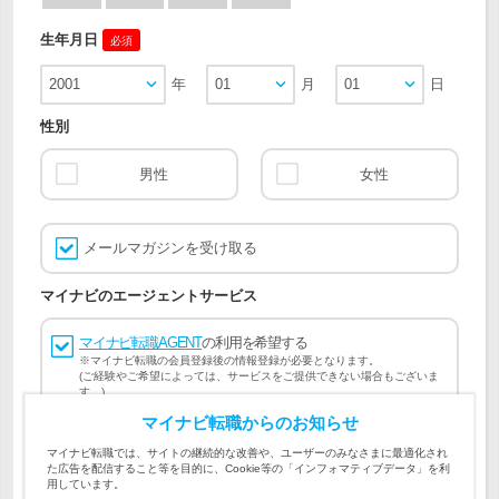
生年月日
必須
2001
年
01
月
01
日
性別
男性
女性
メールマガジンを受け取る
マイナビのエージェントサービス
マイナビ転職AGENT
の利用を希望する
※マイナビ転職の会員登録後の情報登録が必要となります。
(ご経験やご希望によっては、サービスをご提供できない場合もございま
す。)
マイナビ転職からのお知らせ
会員登録には
マイナビ転職 会員規約
、
マイナビ転職AGENT
マイナビ転職では、サイトの継続的な改善や、ユーザーのみなさまに最適化され
会員規約
、
マイナビ転職AGENT 個人情報の取り扱い
および
た広告を配信すること等を目的に、Cookie等の「インフォマティブデータ」を利
個人情報の取り扱い
への同意が必要です。
用しています。