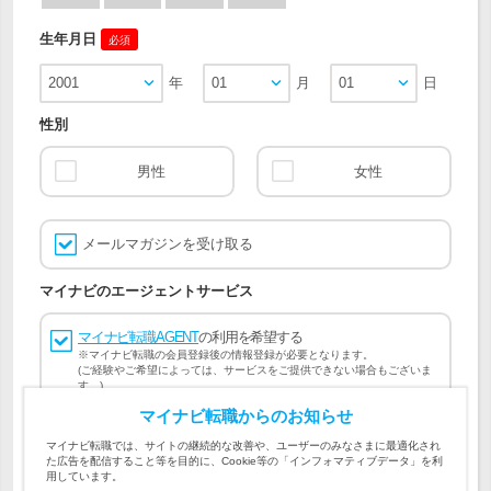
生年月日
必須
2001
年
01
月
01
日
性別
男性
女性
メールマガジンを受け取る
マイナビのエージェントサービス
マイナビ転職AGENT
の利用を希望する
※マイナビ転職の会員登録後の情報登録が必要となります。
(ご経験やご希望によっては、サービスをご提供できない場合もございま
す。)
マイナビ転職からのお知らせ
会員登録には
マイナビ転職 会員規約
、
マイナビ転職AGENT
マイナビ転職では、サイトの継続的な改善や、ユーザーのみなさまに最適化され
会員規約
、
マイナビ転職AGENT 個人情報の取り扱い
および
た広告を配信すること等を目的に、Cookie等の「インフォマティブデータ」を利
個人情報の取り扱い
への同意が必要です。
用しています。