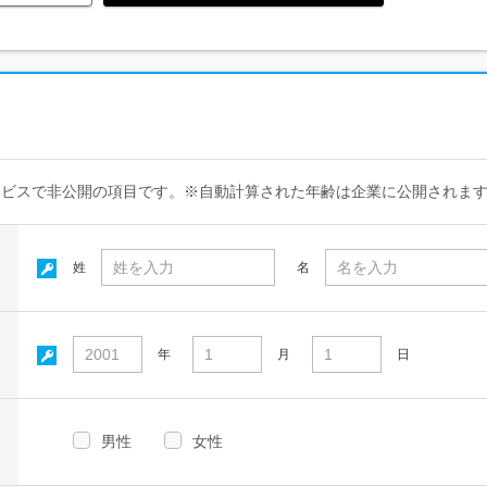
ービスで非公開の項目です。※自動計算された年齢は企業に公開されま
姓
名
年
月
日
男性
女性