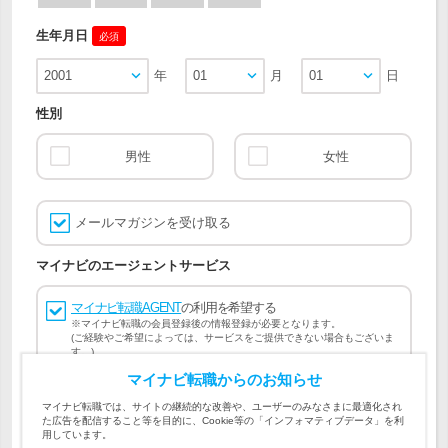
生年月日
必須
2001
年
01
月
01
日
性別
男性
女性
メールマガジンを受け取る
マイナビのエージェントサービス
マイナビ転職AGENT
の利用を希望する
※マイナビ転職の会員登録後の情報登録が必要となります。
(ご経験やご希望によっては、サービスをご提供できない場合もございま
す。)
マイナビ転職からのお知らせ
会員登録には
マイナビ転職 会員規約
、
マイナビ転職AGENT
マイナビ転職では、サイトの継続的な改善や、ユーザーのみなさまに最適化され
会員規約
、
マイナビ転職AGENT 個人情報の取り扱い
および
た広告を配信すること等を目的に、Cookie等の「インフォマティブデータ」を利
個人情報の取り扱い
への同意が必要です。
用しています。