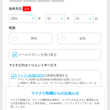
生年月日
必須
2001
年
01
月
01
日
性別
男性
女性
メールマガジンを受け取る
マイナビのエージェントサービス
マイナビ転職AGENT
の利用を希望する
※マイナビ転職の会員登録後の情報登録が必要となります。
(ご経験やご希望によっては、サービスをご提供できない場合もございま
す。)
マイナビ転職からのお知らせ
会員登録には
マイナビ転職 会員規約
、
マイナビ転職AGENT
マイナビ転職では、サイトの継続的な改善や、ユーザーのみなさまに最適化され
会員規約
、
マイナビ転職AGENT 個人情報の取り扱い
および
た広告を配信すること等を目的に、Cookie等の「インフォマティブデータ」を利
個人情報の取り扱い
への同意が必要です。
用しています。