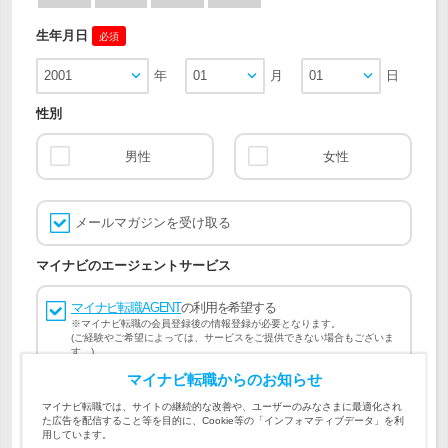
生年月日
必須
2001
年
01
月
01
日
性別
男性
女性
メールマガジンを受け取る
マイナビのエージェントサービス
マイナビ転職AGENT
の利用を希望する
※マイナビ転職の会員登録後の情報登録が必要となります。
(ご経験やご希望によっては、サービスをご提供できない場合もございま
す。)
マイナビ転職からのお知らせ
会員登録には
マイナビ転職 会員規約
、
マイナビ転職AGENT
マイナビ転職では、サイトの継続的な改善や、ユーザーのみなさまに最適化され
会員規約
、
マイナビ転職AGENT 個人情報の取り扱い
および
た広告を配信すること等を目的に、Cookie等の「インフォマティブデータ」を利
個人情報の取り扱い
への同意が必要です。
用しています。