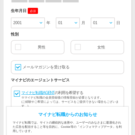
生年月日
必須
2001
年
01
月
01
日
性別
男性
女性
メールマガジンを受け取る
マイナビのエージェントサービス
マイナビ転職AGENT
の利用を希望する
※マイナビ転職の会員登録後の情報登録が必要となります。
(ご経験やご希望によっては、サービスをご提供できない場合もございま
す。)
マイナビ転職からのお知らせ
会員登録には
マイナビ転職 会員規約
、
マイナビ転職AGENT
マイナビ転職では、サイトの継続的な改善や、ユーザーのみなさまに最適化され
会員規約
、
マイナビ転職AGENT 個人情報の取り扱い
および
た広告を配信すること等を目的に、Cookie等の「インフォマティブデータ」を利
個人情報の取り扱い
への同意が必要です。
用しています。