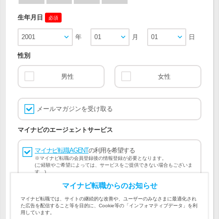
生年月日
必須
2001
年
01
月
01
日
性別
男性
女性
メールマガジンを受け取る
マイナビのエージェントサービス
マイナビ転職AGENT
の利用を希望する
※マイナビ転職の会員登録後の情報登録が必要となります。
(ご経験やご希望によっては、サービスをご提供できない場合もございま
す。)
マイナビ転職からのお知らせ
会員登録には
マイナビ転職 会員規約
、
マイナビ転職AGENT
マイナビ転職では、サイトの継続的な改善や、ユーザーのみなさまに最適化され
会員規約
、
マイナビ転職AGENT 個人情報の取り扱い
および
た広告を配信すること等を目的に、Cookie等の「インフォマティブデータ」を利
個人情報の取り扱い
への同意が必要です。
用しています。