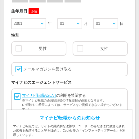
生年月日
必須
2001
年
01
月
01
日
性別
男性
女性
メールマガジンを受け取る
マイナビのエージェントサービス
マイナビ転職AGENT
の利用を希望する
※マイナビ転職の会員登録後の情報登録が必要となります。
(ご経験やご希望によっては、サービスをご提供できない場合もございま
す。)
マイナビ転職からのお知らせ
会員登録には
マイナビ転職 会員規約
、
マイナビ転職AGENT
マイナビ転職では、サイトの継続的な改善や、ユーザーのみなさまに最適化され
会員規約
、
マイナビ転職AGENT 個人情報の取り扱い
および
た広告を配信すること等を目的に、Cookie等の「インフォマティブデータ」を利
個人情報の取り扱い
への同意が必要です。
用しています。