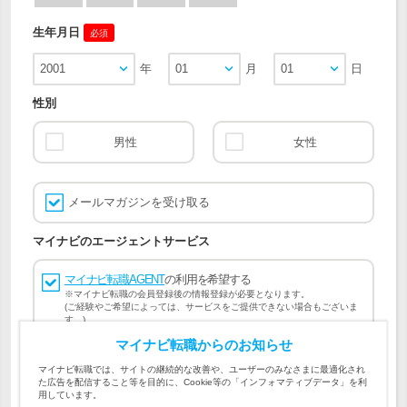
生年月日
必須
2001
年
01
月
01
日
性別
男性
女性
メールマガジンを受け取る
マイナビのエージェントサービス
マイナビ転職AGENT
の利用を希望する
※マイナビ転職の会員登録後の情報登録が必要となります。
(ご経験やご希望によっては、サービスをご提供できない場合もございま
す。)
マイナビ転職からのお知らせ
会員登録には
マイナビ転職 会員規約
、
マイナビ転職AGENT
マイナビ転職では、サイトの継続的な改善や、ユーザーのみなさまに最適化され
会員規約
、
マイナビ転職AGENT 個人情報の取り扱い
および
た広告を配信すること等を目的に、Cookie等の「インフォマティブデータ」を利
個人情報の取り扱い
への同意が必要です。
用しています。