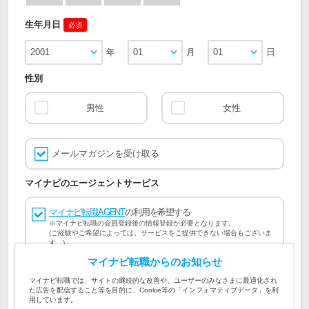
生年月日
必須
2001
年
01
月
01
日
性別
男性
女性
メールマガジンを受け取る
マイナビのエージェントサービス
マイナビ転職AGENT
の利用を希望する
※マイナビ転職の会員登録後の情報登録が必要となります。
(ご経験やご希望によっては、サービスをご提供できない場合もございま
す。)
マイナビ転職からのお知らせ
会員登録には
マイナビ転職 会員規約
、
マイナビ転職AGENT
マイナビ転職では、サイトの継続的な改善や、ユーザーのみなさまに最適化され
会員規約
、
マイナビ転職AGENT 個人情報の取り扱い
および
た広告を配信すること等を目的に、Cookie等の「インフォマティブデータ」を利
個人情報の取り扱い
への同意が必要です。
用しています。