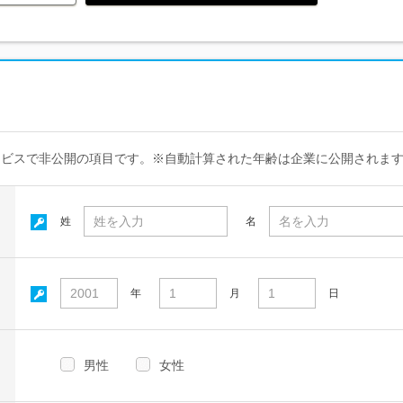
ービスで非公開の項目です。※自動計算された年齢は企業に公開されま
姓
名
年
月
日
男性
女性