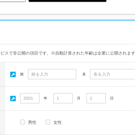
ービスで非公開の項目です。※自動計算された年齢は企業に公開されま
姓
名
年
月
日
男性
女性