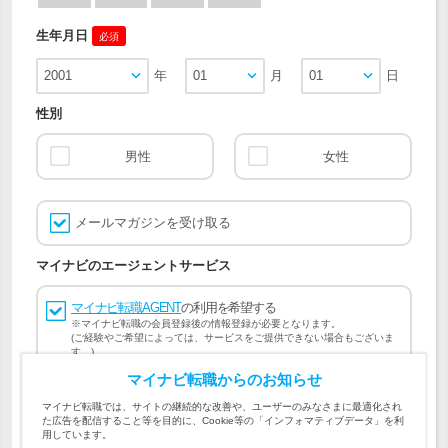
生年月日
必須
2001
年
01
月
01
日
性別
男性
女性
メールマガジンを受け取る
マイナビのエージェントサービス
マイナビ転職AGENT
の利用を希望する
※マイナビ転職の会員登録後の情報登録が必要となります。
(ご経験やご希望によっては、サービスをご提供できない場合もございま
す。)
マイナビ転職からのお知らせ
会員登録には
マイナビ転職 会員規約
、
マイナビ転職AGENT
マイナビ転職では、サイトの継続的な改善や、ユーザーのみなさまに最適化され
会員規約
、
マイナビ転職AGENT 個人情報の取り扱い
および
た広告を配信すること等を目的に、Cookie等の「インフォマティブデータ」を利
個人情報の取り扱い
への同意が必要です。
用しています。