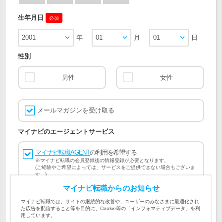
生年月日
必須
2001
年
01
月
01
日
性別
男性
女性
メールマガジンを受け取る
マイナビのエージェントサービス
マイナビ転職AGENT
の利用を希望する
※マイナビ転職の会員登録後の情報登録が必要となります。
(ご経験やご希望によっては、サービスをご提供できない場合もございま
す。)
マイナビ転職からのお知らせ
会員登録には
マイナビ転職 会員規約
、
マイナビ転職AGENT
マイナビ転職では、サイトの継続的な改善や、ユーザーのみなさまに最適化され
会員規約
、
マイナビ転職AGENT 個人情報の取り扱い
および
た広告を配信すること等を目的に、Cookie等の「インフォマティブデータ」を利
個人情報の取り扱い
への同意が必要です。
用しています。