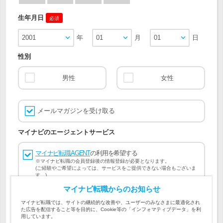
生年月日
必須
2001
年
01
月
01
日
性別
男性
女性
メールマガジンを受け取る
マイナビのエージェントサービス
マイナビ転職AGENT
の利用を希望する
※マイナビ転職の会員登録後の情報登録が必要となります。
(ご経験やご希望によっては、サービスをご提供できない場合もございま
す。)
マイナビ転職からのお知らせ
会員登録には
マイナビ転職 会員規約
、
マイナビ転職AGENT
マイナビ転職では、サイトの継続的な改善や、ユーザーのみなさまに最適化され
会員規約
、
マイナビ転職AGENT 個人情報の取り扱い
および
た広告を配信すること等を目的に、Cookie等の「インフォマティブデータ」を利
個人情報の取り扱い
への同意が必要です。
用しています。