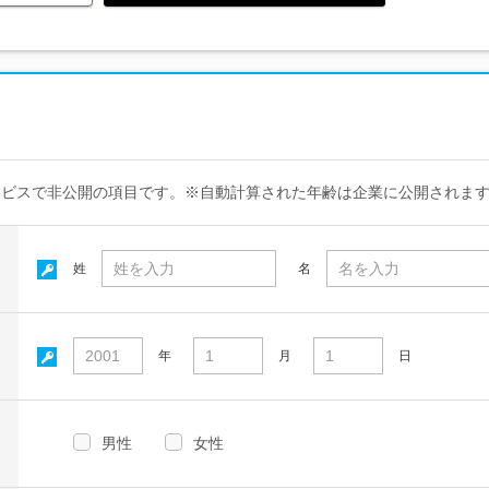
ービスで非公開の項目です。※自動計算された年齢は企業に公開されま
姓
名
年
月
日
男性
女性