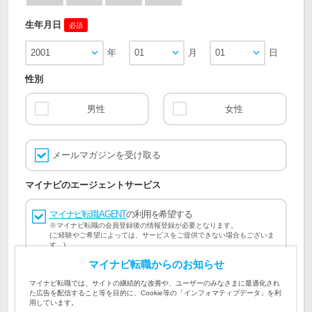
生年月日
必須
2001
年
01
月
01
日
性別
男性
女性
メールマガジンを受け取る
マイナビのエージェントサービス
マイナビ転職AGENT
の利用を希望する
※マイナビ転職の会員登録後の情報登録が必要となります。
(ご経験やご希望によっては、サービスをご提供できない場合もございま
す。)
マイナビ転職からのお知らせ
会員登録には
マイナビ転職 会員規約
、
マイナビ転職AGENT
マイナビ転職では、サイトの継続的な改善や、ユーザーのみなさまに最適化され
会員規約
、
マイナビ転職AGENT 個人情報の取り扱い
および
た広告を配信すること等を目的に、Cookie等の「インフォマティブデータ」を利
個人情報の取り扱い
への同意が必要です。
用しています。