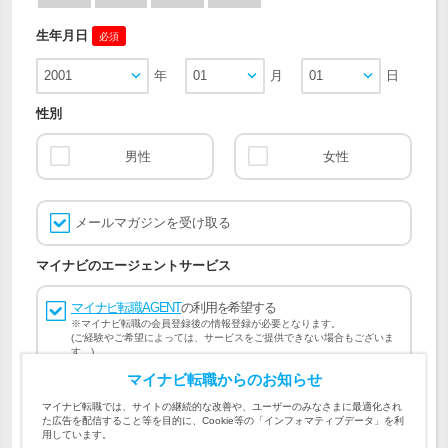
生年月日
必須
2001
年
01
月
01
日
性別
男性
女性
メールマガジンを受け取る
マイナビのエージェントサービス
マイナビ転職AGENT
の利用を希望する
※マイナビ転職の会員登録後の情報登録が必要となります。
(ご経験やご希望によっては、サービスをご提供できない場合もございま
す。)
マイナビ転職からのお知らせ
会員登録には
マイナビ転職 会員規約
、
マイナビ転職AGENT
マイナビ転職では、サイトの継続的な改善や、ユーザーのみなさまに最適化され
会員規約
、
マイナビ転職AGENT 個人情報の取り扱い
および
た広告を配信すること等を目的に、Cookie等の「インフォマティブデータ」を利
個人情報の取り扱い
への同意が必要です。
用しています。