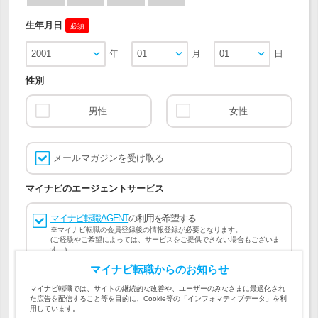
生年月日
必須
2001
年
01
月
01
日
性別
男性
女性
メールマガジンを受け取る
マイナビのエージェントサービス
マイナビ転職AGENT
の利用を希望する
※マイナビ転職の会員登録後の情報登録が必要となります。
(ご経験やご希望によっては、サービスをご提供できない場合もございま
す。)
マイナビ転職からのお知らせ
会員登録には
マイナビ転職 会員規約
、
マイナビ転職AGENT
マイナビ転職では、サイトの継続的な改善や、ユーザーのみなさまに最適化され
会員規約
、
マイナビ転職AGENT 個人情報の取り扱い
および
た広告を配信すること等を目的に、Cookie等の「インフォマティブデータ」を利
個人情報の取り扱い
への同意が必要です。
用しています。