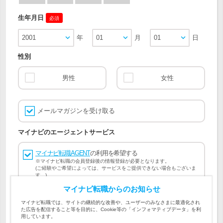
生年月日
必須
2001
年
01
月
01
日
性別
男性
女性
メールマガジンを受け取る
マイナビのエージェントサービス
マイナビ転職AGENT
の利用を希望する
※マイナビ転職の会員登録後の情報登録が必要となります。
(ご経験やご希望によっては、サービスをご提供できない場合もございま
す。)
マイナビ転職からのお知らせ
会員登録には
マイナビ転職 会員規約
、
マイナビ転職AGENT
マイナビ転職では、サイトの継続的な改善や、ユーザーのみなさまに最適化され
会員規約
、
マイナビ転職AGENT 個人情報の取り扱い
および
た広告を配信すること等を目的に、Cookie等の「インフォマティブデータ」を利
個人情報の取り扱い
への同意が必要です。
用しています。