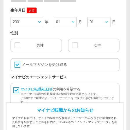
生年月日
必須
2001
年
01
月
01
日
性別
男性
女性
メールマガジンを受け取る
マイナビのエージェントサービス
マイナビ転職AGENT
の利用を希望する
※マイナビ転職の会員登録後の情報登録が必要となります。
(ご経験やご希望によっては、サービスをご提供できない場合もございま
す。)
マイナビ転職からのお知らせ
会員登録には
マイナビ転職 会員規約
、
マイナビ転職AGENT
マイナビ転職では、サイトの継続的な改善や、ユーザーのみなさまに最適化され
会員規約
、
マイナビ転職AGENT 個人情報の取り扱い
および
た広告を配信すること等を目的に、Cookie等の「インフォマティブデータ」を利
個人情報の取り扱い
への同意が必要です。
用しています。