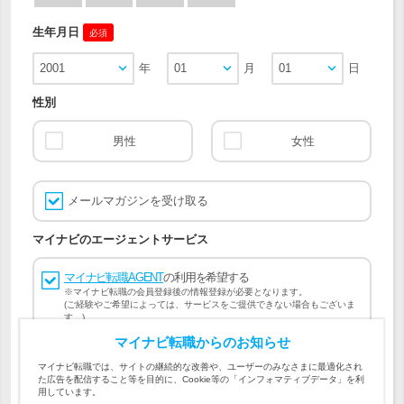
生年月日
必須
2001
年
01
月
01
日
性別
男性
女性
メールマガジンを受け取る
マイナビのエージェントサービス
マイナビ転職AGENT
の利用を希望する
※マイナビ転職の会員登録後の情報登録が必要となります。
(ご経験やご希望によっては、サービスをご提供できない場合もございま
す。)
マイナビ転職からのお知らせ
会員登録には
マイナビ転職 会員規約
、
マイナビ転職AGENT
マイナビ転職では、サイトの継続的な改善や、ユーザーのみなさまに最適化され
会員規約
、
マイナビ転職AGENT 個人情報の取り扱い
および
た広告を配信すること等を目的に、Cookie等の「インフォマティブデータ」を利
個人情報の取り扱い
への同意が必要です。
用しています。