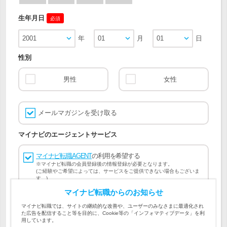
生年月日
必須
2001
年
01
月
01
日
性別
男性
女性
メールマガジンを受け取る
マイナビのエージェントサービス
マイナビ転職AGENT
の利用を希望する
※マイナビ転職の会員登録後の情報登録が必要となります。
(ご経験やご希望によっては、サービスをご提供できない場合もございま
す。)
マイナビ転職からのお知らせ
会員登録には
マイナビ転職 会員規約
、
マイナビ転職AGENT
マイナビ転職では、サイトの継続的な改善や、ユーザーのみなさまに最適化され
会員規約
、
マイナビ転職AGENT 個人情報の取り扱い
および
た広告を配信すること等を目的に、Cookie等の「インフォマティブデータ」を利
個人情報の取り扱い
への同意が必要です。
用しています。