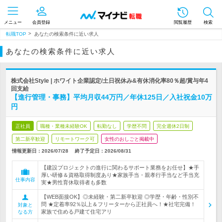
メニュー
会員登録
閲覧履歴
検索
転職TOP
あなたの検索条件に近い求人
あなたの検索条件に近い求人
株式会社Style | ホワイト企業認定/土日祝休み&有休消化率80％超/賞与年4
回支給
【進行管理・事務】平均月収44万円／年休125日／入社祝金10万
円
正社員
職種・業種未経験OK
転勤なし
学歴不問
完全週休2日制
第二新卒歓迎
リモートワーク可
女性のおしごと掲載中
情報更新日：2026/07/28
終了予定日：2026/08/31
【建設プロジェクトの進行に関わるサポート業務をお任せ】★手
厚い研修＆資格取得制度あり★家族手当・親孝行手当など手当充
仕事内容
実★男性育休取得者も多数
【WEB面接OK】◎未経験・第二新卒歓迎 ◎学歴・年齢・性別不
問 ★定着率92％以上＆フリーターから正社員へ！★社宅完備！
対象と
家族で住める戸建て住宅アリ
なる方