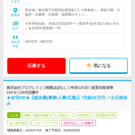
なる方
所在地／東京都千代田区紀尾井町7-1 ※将来的に、神奈川県・大
阪府・兵庫県・広島県・福岡県のキャン…
勤務地
大学卒初任給：月給22万8100円〜＋期末手当(年2回,4.85か月分
／▲2025年度実績) 〜年…
給与
400万円～800万円
初年度
年収
応募する
気になる
株式会社プログレス | ◇残業ほぼなし◇年休125日◇産育休取得率
100％◇20代活躍中
★在宅OK★【総合職(事務/人事/広報)】*月給30万円～*土日祝休
み
正社員
職種・業種未経験OK
転勤なし
学歴不問
完全週休2日制
第二新卒歓迎
リモートワーク可
女性のおしごと掲載中
情報更新日：2026/07/28
終了予定日：2026/09/28