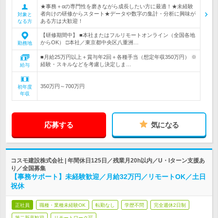
★事務＋αの専門性を磨きながら成長したい方に最適！★未経験
者向けの研修からスタート★データや数字の集計・分析に興味が
対象と
ある方は大歓迎！
なる方
【研修期間中】 ■本社またはフルリモートオンライン（全国各地
からOK） □本社／東京都中央区八重洲…
勤務地
■月給25万円以上＋賞与年2回＋各種手当（想定年収350万円） ※
経験・スキルなどを考慮し決定しま…
給与
350万円～700万円
初年度
年収
応募する
気になる
コスモ建設株式会社 | 年間休日125日／残業月20h以内／U・Iターン支援あ
り／全国募集
【事務サポート】未経験歓迎／月給32万円／リモートOK／土日
祝休
正社員
職種・業種未経験OK
転勤なし
学歴不問
完全週休2日制
第二新卒歓迎
リモートワーク可