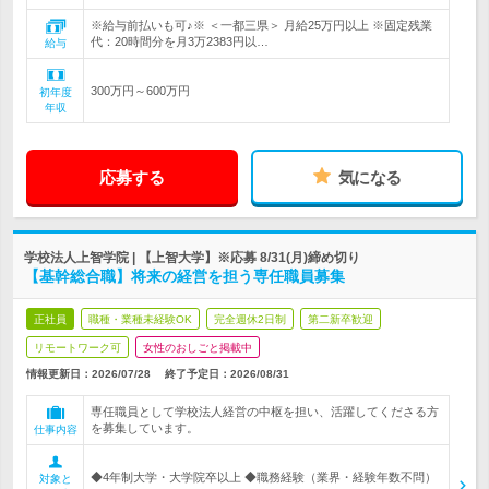
※給与前払いも可♪※ ＜一都三県＞ 月給25万円以上 ※固定残業
代：20時間分を月3万2383円以…
給与
300万円～600万円
初年度
年収
応募する
気になる
学校法人上智学院 | 【上智大学】※応募 8/31(月)締め切り
【基幹総合職】将来の経営を担う専任職員募集
正社員
職種・業種未経験OK
完全週休2日制
第二新卒歓迎
リモートワーク可
女性のおしごと掲載中
情報更新日：2026/07/28
終了予定日：2026/08/31
専任職員として学校法人経営の中枢を担い、活躍してくださる方
を募集しています。
仕事内容
◆4年制大学・大学院卒以上 ◆職務経験（業界・経験年数不問）
対象と