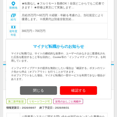
★転勤なし ★フルリモート勤務OK！全国どこからでもご応募で
きます！ ★研修は東京にて実施します…
勤務地
月給25万円〜60万円 ※経験・年齢を考慮の上、当社規定により
優遇します。 ※残業代は別途全額支給…
給与
300万円～700万円
初年度
年収
マイナビ転職からのお知らせ
応募する
気になる
マイナビ転職では、サイトの継続的な改善や、ユーザーのみなさまに最適化され
た広告を配信すること等を目的に、Cookie等の「インフォマティブデータ」を利
用しています。
インフォマティブデータの提供を無効にしたい場合は「確認する」ボタンのリン
株式会社トライトキャリア | ＜女性活躍中＞＃未経験OK #完全週休2日制#
ク先から停止（オプトアウト）を行うことができます。
フルリモート可
※オプトアウトをした場合、マイナビ転職の一部サービスを利用できない場合が
将来性豊かな医療福祉業界で活躍【アシスタント事務】年休124
あります。
日
閉じる
確認する
正社員
職種・業種未経験OK
転勤なし
学歴不問
完全週休2日制
第二新卒歓迎
リモートワーク可
女性のおしごと掲載中
情報更新日：2026/08/07
終了予定日：2026/08/31
☆医療系システムに関する問い合わせ対応やカンタンな事務から