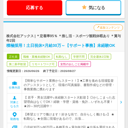
応募する
気になる
追加コンテンツ
株式会社アックス | ＊定着率95％ ＊推し活・スポーツ観戦休暇あり ＊賞与
年2回
積極採用！土日祝休×月給30万～【サポート事務】未経験OK
正社員
職種・業種未経験OK
転勤なし
学歴不問
完全週休2日制
第二新卒歓迎
リモートワーク可
女性のおしごと掲載中
情報更新日：2026/06/26
終了予定日：2026/08/27
【簡単なサポート業務からスタート！】■工事を進める現場監督
のアシスタントとして、現場の写真撮影、書類作成などの管理・
仕事内容
事務業務に携わります
【 若手・男女活躍中♪未経験スタート大歓迎 】◎かしこまった志
望理由はなくてOK！経験・学歴・資格・免許…いずれも不要！
対象と
★20～30代活躍中！
なる方
【希望エリアで働けます！好きな街で、自分らしく働ける♪】 ★
転勤なし ★全国に現場があるので、出張…
勤務地
◎月給30万〜80万円＋各種手当＋賞与年2回 ★出張を選択される