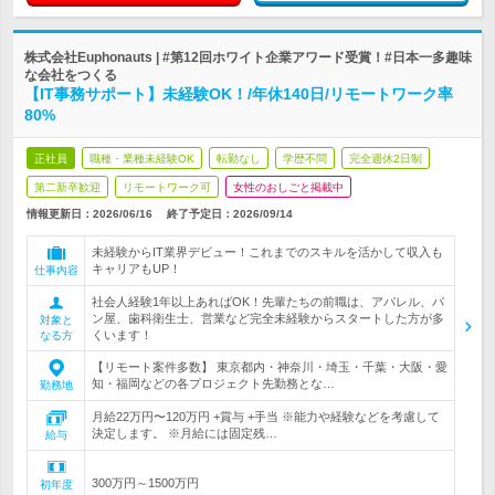
株式会社Euphonauts | #第12回ホワイト企業アワード受賞！#日本一多趣味
な会社をつくる
【IT事務サポート】未経験OK！/年休140日/リモートワーク率
80%
正社員
職種・業種未経験OK
転勤なし
学歴不問
完全週休2日制
第二新卒歓迎
リモートワーク可
女性のおしごと掲載中
情報更新日：2026/06/16
終了予定日：2026/09/14
未経験からIT業界デビュー！これまでのスキルを活かして収入も
キャリアもUP！
仕事内容
社会人経験1年以上あればOK！先輩たちの前職は、アパレル、パ
ン屋、歯科衛生士、営業など完全未経験からスタートした方が多
対象と
くいます！
なる方
【リモート案件多数】 東京都内・神奈川・埼玉・千葉・大阪・愛
知・福岡などの各プロジェクト先勤務とな…
勤務地
月給22万円〜120万円 +賞与 +手当 ※能力や経験などを考慮して
決定します。 ※月給には固定残…
給与
300万円～1500万円
初年度