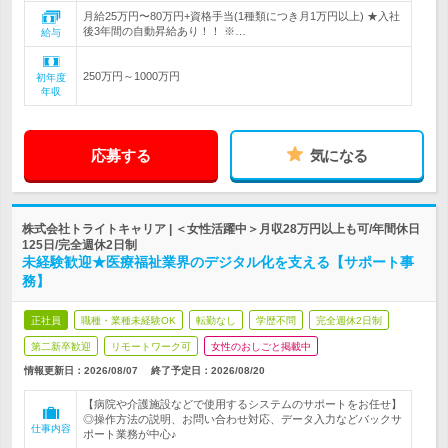
月給25万円〜80万円+資格手当(1種類につき月1万円以上) ★入社
後3年間の自動昇給あり！！ ※…
給与
250万円～1000万円
初年度
年収
応募する
気になる
株式会社トライトキャリア | ＜女性活躍中＞月収28万円以上も可/年間休日
125日/完全週休2日制
未経験歓迎★医療福祉業界のデジタル化を支える【サポート事
務】
正社員
職種・業種未経験OK
転勤なし
学歴不問
完全週休2日制
第二新卒歓迎
リモートワーク可
女性のおしごと掲載中
情報更新日：2026/08/07
終了予定日：2026/08/20
【病院や介護施設などで使用するシステムのサポートをお任せ】
◎操作方法の説明、お問い合わせ対応、データ入力などバックサ
仕事内容
ポート業務が中心♪