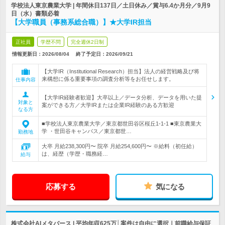
学校法人東京農業大学 | 年間休日137日／土日休み／賞与6.4か月分／9月9
日（水）書類必着
【大学職員（事務系総合職）】★大学IR担当
正社員
学歴不問
完全週休2日制
情報更新日：2026/08/04
終了予定日：2026/09/21
【大学IR（Institutional Research）担当】法人の経営戦略及び将
来構想に係る重要事項の調査分析等をお任せします。
仕事内容
【大学IR経験者歓迎】大卒以上／データ分析、データを用いた提
対象と
案ができる方／大学IRまたは企業IR経験のある方歓迎
なる方
■学校法人東京農業大学／東京都世田谷区桜丘1-1-1 ■東京農業大
学 ・世田谷キャンパス／東京都世…
勤務地
大卒 月給238,300円〜 院卒 月給254,600円〜 ※給料（初任給）
は、経歴（学歴・職務経…
給与
応募する
気になる
株式会社AIメタバース | 平均年収625万│案件は自由に選択｜前職給与保証