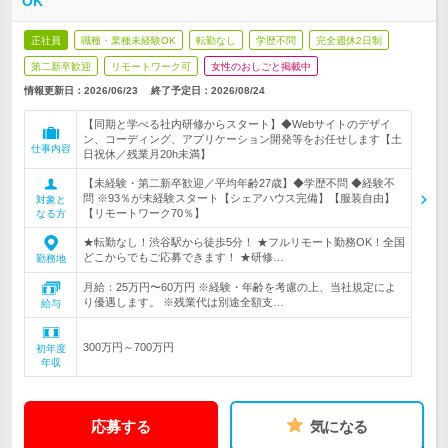
OK
正社員
職種・業種未経験OK
転勤なし
学歴不問
完全週休2日制
第二新卒歓迎
リモートワーク可
女性のおしごと掲載中
情報更新日：2026/06/23
終了予定日：2026/08/24
【同期と学べる社内研修からスタート】◆Webサイトのデザイ
ン、コーディング、アプリケーション開発等をお任せします【土
仕事内容
日祝休／残業月20h未満】
【未経験・第二新卒歓迎／平均年齢27歳】◆学歴不問 ◆経験不
問 ※93％が未経験スタート【シェアハウス完備】【服装自由】
対象と
【リモートワーク70％】
なる方
★転勤なし！渋谷駅から徒歩5分！ ★フルリモート勤務OK！全国
どこからでもご応募できます！ ★研修…
勤務地
月給：25万円〜60万円 ※経験・年齢を考慮の上、当社規定によ
り優遇します。 ※残業代は別途全額支…
給与
300万円～700万円
初年度
年収
応募する
気になる