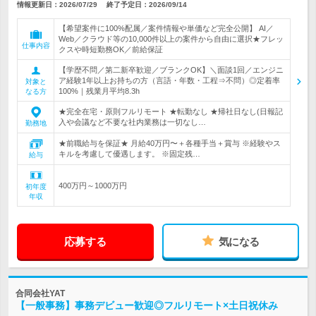
情報更新日：2026/07/29
終了予定日：2026/09/14
【希望案件に100%配属／案件情報や単価など完全公開】 AI／
Web／クラウド等の10,000件以上の案件から自由に選択★フレッ
仕事内容
クスや時短勤務OK／前給保証
【学歴不問／第二新卒歓迎／ブランクOK】＼面談1回／エンジニ
ア経験1年以上お持ちの方（言語・年数・工程⇒不問）◎定着率
対象と
100%｜残業月平均8.3h
なる方
★完全在宅・原則フルリモート ★転勤なし ★帰社日なし(日報記
入や会議など不要な社内業務は一切なし…
勤務地
★前職給与を保証★ 月給40万円〜＋各種手当＋賞与 ※経験やス
キルを考慮して優遇します。 ※固定残…
給与
400万円～1000万円
初年度
年収
応募する
気になる
合同会社YAT
【一般事務】事務デビュー歓迎◎フルリモート×土日祝休み