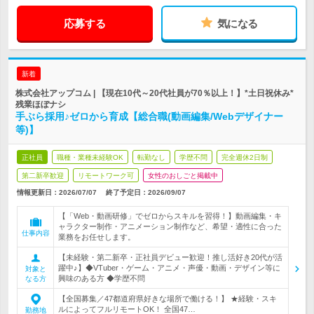
応募する
気になる
新着
株式会社アップコム | 【現在10代～20代社員が70％以上！】*土日祝休み*
残業ほぼナシ
手ぶら採用♪ゼロから育成【総合職(動画編集/Webデザイナー
等)】
正社員
職種・業種未経験OK
転勤なし
学歴不問
完全週休2日制
第二新卒歓迎
リモートワーク可
女性のおしごと掲載中
情報更新日：2026/07/07
終了予定日：2026/09/07
【「Web・動画研修」でゼロからスキルを習得！】動画編集・キ
ャラクター制作・アニメーション制作など、希望・適性に合った
仕事内容
業務をお任せします。
【未経験・第二新卒・正社員デビュー歓迎！推し活好き20代が活
躍中♪】◆VTuber・ゲーム・アニメ・声優・動画・デザイン等に
対象と
興味のある方 ◆学歴不問
なる方
【全国募集／47都道府県好きな場所で働ける！】 ★経験・スキ
ルによってフルリモートOK！ 全国47…
勤務地