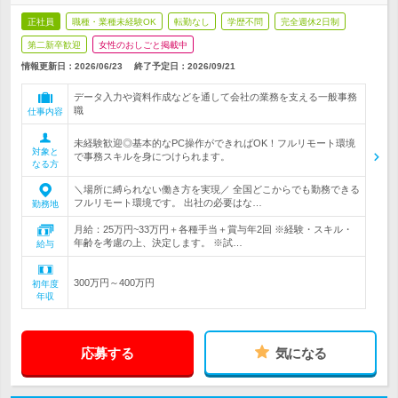
正社員
職種・業種未経験OK
転勤なし
学歴不問
完全週休2日制
第二新卒歓迎
女性のおしごと掲載中
情報更新日：2026/06/23
終了予定日：2026/09/21
データ入力や資料作成などを通して会社の業務を支える一般事務
職
仕事内容
未経験歓迎◎基本的なPC操作ができればOK！フルリモート環境
対象と
で事務スキルを身につけられます。
なる方
＼場所に縛られない働き方を実現／ 全国どこからでも勤務できる
フルリモート環境です。 出社の必要はな…
勤務地
月給：25万円~33万円＋各種手当＋賞与年2回 ※経験・スキル・
年齢を考慮の上、決定します。 ※試…
給与
300万円～400万円
初年度
年収
応募する
気になる