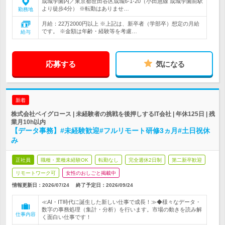
成城学園内／東京都世田谷区成城6-1-20（小田急線 成城学園前駅
より徒歩4分） ※転勤はありませ…
勤務地
月給：22万2000円以上 ※上記は、新卒者（学部卒）想定の月給
です。 ※金額は年齢・経験等を考慮…
給与
応募する
気になる
新着
株式会社ベイグロース | 未経験者の挑戦を後押しするIT会社 | 年休125日 | 残
業月10h以内
【データ事務】#未経験歓迎#フルリモート研修3ヵ月#土日祝休
み
正社員
職種・業種未経験OK
転勤なし
完全週休2日制
第二新卒歓迎
リモートワーク可
女性のおしごと掲載中
情報更新日：2026/07/24
終了予定日：2026/09/24
≪AI・IT時代に誕生した新しい仕事で成長！≫◆様々なデータ・
数字の事務処理（集計・分析）を行います。市場の動きを読み解
仕事内容
く面白い仕事です！