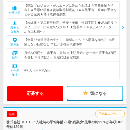
【建設プロジェクトがスムーズに進められるよう事務作業を担
当】★手厚い研修＆資格取得制度あり★家族手当・親孝行手当な
仕事内容
ど手当充実★育休取得者多数
【未経験・第二新卒歓迎／学歴・年齢・性別不問】◆Web面接で
スピーディーに内定&入社OK！ ★定着率92％以上＆フリーター
対象と
から正社員へ♪
なる方
【全国47都道府県の中から、希望のエリアへ配属を確約】 ※希
望しない転勤なし 本社／京都府京都市中…
勤務地
月給33万円〜＋諸手当＋賞与 ※上記月給には一律出張手当3万円
を含む ※そのほか、月給には固定残業…
給与
400万円～900万円
初年度
年収
応募する
気になる
追加コンテンツ
新着
株式会社 ＨＡＬ | *入社時の平均年齢26歳*残業少*先輩の約99％が年収UP*
年休120日