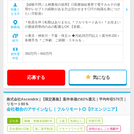
【経験不問／人柄重視の採用】◎医療福祉業界で電子カルテの使
用やレセプトの経験がある方は活かせます◎ITの知識を身につけ
対象と
たい方歓迎♪
なる方
＊転居を伴う転勤はありません ＊フルリモートあり♪ ＊お住まい
の都道府県内のみの配属もOK 【首都…
勤務地
≪東京・神奈川・千葉・埼玉≫ ◆月給28万円以上＋賞与年2回＋
各種手当 ＊ご年齢、ご経験・スキルを…
給与
350万円～450万円
初年度
年収
応募する
気になる
株式会社Ascendrix | 【限定募集】案件単価の82%還元｜平均年収570万｜
リモート90％
会社都合のアサインなし｜フルリモート◎【ITエンジニア】
正社員
職種・業種未経験OK
上場
転勤なし
学歴不問
完全週休2日制
第二新卒歓迎
リモートワーク可
女性のおしごと掲載中