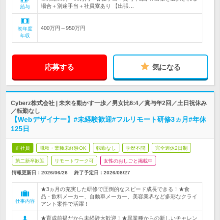
場合＋別途手当＋社員寮あり 【出張…
給与
400万円～950万円
初年度
年収
応募する
気になる
Cyberz株式会社 | 未来を動かす一歩／男女比6:4／賞与年2回／土日祝休み
／転勤なし
【Webデザイナー】#未経験歓迎#フルリモート研修3ヵ月#年休
125日
正社員
職種・業種未経験OK
転勤なし
学歴不問
完全週休2日制
第二新卒歓迎
リモートワーク可
女性のおしごと掲載中
情報更新日：2026/06/26
終了予定日：2026/08/27
★3ヵ月の充実した研修で圧倒的なスピード成長できる！★食
品・飲料メーカー、自動車メーカー、美容業界など多彩なクライ
仕事内容
アント案件で活躍！
★育成前提だから未経験大歓迎！★異業種からの新しいチャレン