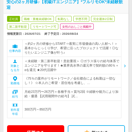
安心の2ヶ月研修♪【初級ITエンジニア】*フルリモOK*未経験歓
迎
正社員
職種・業種未経験OK
転勤なし
学歴不問
完全週休2日制
第二新卒歓迎
リモートワーク可
女性のおしごと掲載中
情報更新日：2026/07/21
終了予定日：2026/08/24
＜約2ヶ月の研修からSTART⇒着実に市場価値の高い人材へ！＞
基本からじっくり学び、希望に沿ったプロジェクトで活躍！◎な
仕事内容
りたいエンジニア像が叶う♪
＜未経験・第二新卒歓迎！意欲重視＞ ◎ガラス張りの給与体系で
エンジニアを守ります！★業界高水準の還元率で契約額の80％＋
対象と
αを還元 ★20代活躍中
なる方
《75％の案件がリモートワーク／会社都合による転勤は一切な
し！》 ☆本人のご希望・居住地を考慮し、…
勤務地
月給23万円〜26万円＋各種手当＋賞与2回 ※経験や能力により加
給・優遇 【試用期間中の給与】 試…
給与
300万円～850万円
初年度
年収