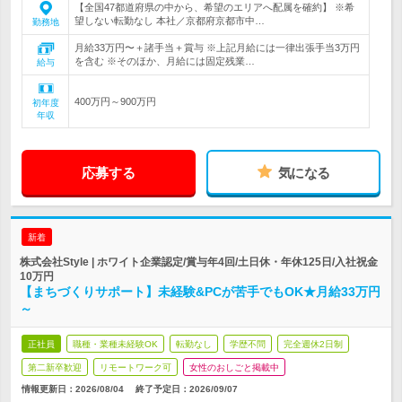
【全国47都道府県の中から、希望のエリアへ配属を確約】 ※希
望しない転勤なし 本社／京都府京都市中…
勤務地
月給33万円〜＋諸手当＋賞与 ※上記月給には一律出張手当3万円
を含む ※そのほか、月給には固定残業…
給与
400万円～900万円
初年度
年収
応募する
気になる
新着
株式会社Style | ホワイト企業認定/賞与年4回/土日休・年休125日/入社祝金
10万円
【まちづくりサポート】未経験&PCが苦手でもOK★月給33万円
～
正社員
職種・業種未経験OK
転勤なし
学歴不問
完全週休2日制
第二新卒歓迎
リモートワーク可
女性のおしごと掲載中
情報更新日：2026/08/04
終了予定日：2026/09/07