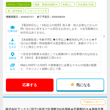
パート・アルバイト
職種・業種未経験OK
転勤なし
完全週休2日制
第二新卒歓迎
リモートワーク可
情報更新日：2026/07/17
終了予定日：2026/08/20
【電話対応なし！6名以上の採用】加入者・加入企業などからの
問い合わせに対するメール対応をお任せします。※在宅勤務のた
仕事内容
め出社はありません。
【未経験歓迎／年齢不問】◆大卒以上◆基本的なPCスキル★平
日のみの勤務！時短勤務可＆固定曜日もOKで、家庭やプライベ
対象と
ートと両立しやすい◎
なる方
〜完全在宅勤務＆全国どこでも勤務OK〜 出社希望の方は出社も
可 【本社】 東京都港区三田1-4-2…
勤務地
時給1,500円〜2,500円 ※業務遂行に必要なスキルや知識の範囲
と、マネジメント経験に応じて変…
給与
応募する
気になる
追加コンテンツ
株式会社アックス | 設立1年半で社員数350名突破★定着率95％★資格支援