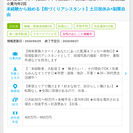
☆賞与年2回
未経験から始める【街づくりアシスタント】土日祝休み×副業自
由
正社員
職種・業種未経験OK
転勤なし
学歴不問
完全週休2日制
第二新卒歓迎
リモートワーク可
女性のおしごと掲載中
情報更新日：2026/06/29
終了予定日：2026/08/27
【簡単業務スタート／あなたにあった配属＆フォロー体制◎】■
現場監督のアシスタントとして、現場写真の撮影・管理や、書類
仕事内容
作成などを担当します
【「未経験者」大歓迎 】★「稼ぎたい！」その理由でOK！先輩
もみんなそうです◎★学歴・資格・免許…不要！★20～30代男女
対象と
活躍中！
なる方
【希望エリアで働けます！好きな街で、自分らしく働ける♪】 ★
転勤なし ★全国に現場があるので、出張…
勤務地
◎月給30万〜80万円＋各種手当＋賞与年2回 ★出張を選択される
場合＋別途手当＋社員寮あり 【出張…
給与
400万円～950万円
初年度
年収