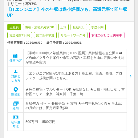
｜リモート率93%
【ITエンジニア】今の年収は過小評価かも。高還元率で即年収
UP
正社員
職種・業種未経験OK
上場
転勤なし
学歴不問
完全週休2日制
第二新卒歓迎
リモートワーク可
女性のおしごと掲載中
情報更新日：2026/06/30
終了予定日：2026/08/31
【常時10,000件／希望案件に100%配属】案件情報を全公開⇒AI
／Web／クラウド案件や希望の言語・工程を自由に選択◎全社員
仕事内容
が希望を実現
【エンジニア経験が1年以上ある方】※工程、言語、領域、プロ
対象と
ジェクト規模は問いません。
なる方
★完全在宅・フルリモートOK ★転勤なし ★日報・帰社日なし 首
都圏エリア（東京・神奈川・千葉・埼…
勤務地
月給40万円〜 ＋ 各種手当 ＋ 賞与 ★平均年収625万円★ ※上記
の月給には、固定残業代(30…
給与
500万円～1500万円
初年度
年収