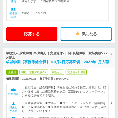
決定します。 ※固定残業代20時間分…
給与
400万円～700万円
初年度
年収
応募する
気になる
学校法人 成城学園 | 転勤無し｜完全週休2日制+長期休暇｜賞与実績5.775ヵ
月以上
成城学園【事務系総合職】※9月7日応募締切・2027年1月入職
正社員
職種・業種未経験OK
転勤なし
完全週休2日制
情報更新日：2026/07/28
終了予定日：2026/09/07
【正規職員・総合職募集】学園運営に関わる幅広い業務から、能
力や適性に応じた担当業務を決定。定期的なジョブローテーショ
仕事内容
ンを経て成長できる環境。
【未経験者歓迎】◆大卒以上◆コミュニケーション力・協調性を
持って取り組める方◆民間企業等出身の20～30代の方が多く入職
対象と
し、活躍しています！
なる方