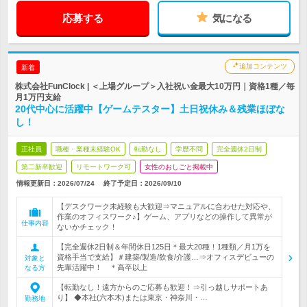
応募する
気になる
追加コンテンツ
新着
株式会社FunClock | ＜上場グループ＞入社祝い金最大10万円｜資格1種／毎
月1万円支給
20代中心に活躍中【ゲームテスター】土日祝休み＆残業ほぼな
し！
正社員
職種・業種未経験OK
転勤なし
学歴不問
完全週休2日制
第二新卒歓迎
リモートワーク可
女性のおしごと掲載中
情報更新日：2026/07/24
終了予定日：2026/09/10
【デスクワーク未経験も大歓迎⇒マニュアルに合わせた対応や、
作業のオフィスワーク♪】ゲーム、アプリなどの操作して異常が
仕事内容
ないかチェック！
【完全週休2日制＆年間休日125日＊最大20種！1種類／月1万を
資格手当で支給】＃建築/製造/飲食/介護…⇒オフィスデビューの
対象と
先輩活躍中！ ＊高卒以上
なる方
【転勤なし！遠方からのご応募も歓迎！⇒引っ越しサポートあ
り】 ◆本社(六本木)または東京・神奈川・…
勤務地