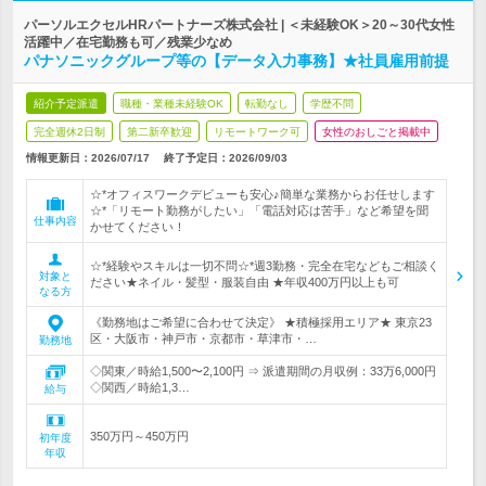
パーソルエクセルHRパートナーズ株式会社 | ＜未経験OK＞20～30代女性
活躍中／在宅勤務も可／残業少なめ
パナソニックグループ等の【データ入力事務】★社員雇用前提
紹介予定派遣
職種・業種未経験OK
転勤なし
学歴不問
完全週休2日制
第二新卒歓迎
リモートワーク可
女性のおしごと掲載中
情報更新日：2026/07/17
終了予定日：2026/09/03
☆*オフィスワークデビューも安心♪簡単な業務からお任せします
☆*「リモート勤務がしたい」「電話対応は苦手」など希望を聞
仕事内容
かせてください！
☆*経験やスキルは一切不問☆*週3勤務・完全在宅などもご相談く
対象と
ださい★ネイル・髪型・服装自由 ★年収400万円以上も可
なる方
《勤務地はご希望に合わせて決定》 ★積極採用エリア★ 東京23
区・大阪市・神戸市・京都市・草津市・…
勤務地
◇関東／時給1,500〜2,100円 ⇒ 派遣期間の月収例：33万6,000円
◇関西／時給1,3…
給与
350万円～450万円
初年度
年収