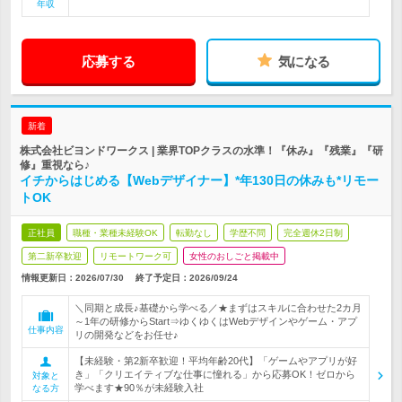
年収
応募する
気になる
新着
株式会社ビヨンドワークス | 業界TOPクラスの水準！『休み』『残業』『研
修』重視なら♪
イチからはじめる【Webデザイナー】*年130日の休みも*リモー
トOK
正社員
職種・業種未経験OK
転勤なし
学歴不問
完全週休2日制
第二新卒歓迎
リモートワーク可
女性のおしごと掲載中
情報更新日：2026/07/30
終了予定日：2026/09/24
＼同期と成長♪基礎から学べる／★まずはスキルに合わせた2カ月
～1年の研修からStart⇒ゆくゆくはWebデザインやゲーム・アプ
仕事内容
リの開発などをお任せ♪
【未経験・第2新卒歓迎！平均年齢20代】「ゲームやアプリが好
き」「クリエイティブな仕事に憧れる」から応募OK！ゼロから
対象と
学べます★90％が未経験入社
なる方