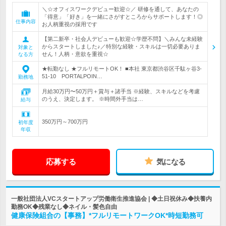
＼☆オフィスワークデビュー歓迎☆／ 研修を通して、あなたの
「得意」「好き」を一緒にさがすところからサポートします！◎
仕事内容
お人柄重視の採用です
【第二新卒・社会人デビューも歓迎☆学歴不問】＼みんな未経験
からスタートしました♪／特別な経験・スキルは一切必要ありま
対象と
せん！人柄・意欲を重視☆
なる方
★転勤なし ★フルリモートOK！ ■本社 東京都渋谷区千駄ヶ谷3-
51-10 PORTALPOIN…
勤務地
月給30万円〜50万円＋賞与＋諸手当 ※経験、スキルなどを考慮
のうえ、決定します。 ※時間外手当は…
給与
350万円～700万円
初年度
年収
応募する
気になる
一般社団法人VCスタートアップ労働衛生推進協会 | ◆土日祝休み◆扶養内
勤務OK◆残業なし◆ネイル・髪色自由
健康保険組合の【事務】*フルリモートワークOK*時短勤務可