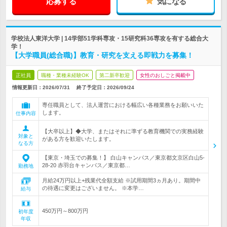
応募する
気になる
学校法人東洋大学 | 14学部51学科専攻・15研究科36専攻を有する総合大
学！
【大学職員(総合職)】教育・研究を支える即戦力を募集！
正社員
職種・業種未経験OK
第二新卒歓迎
女性のおしごと掲載中
情報更新日：2026/07/31
終了予定日：2026/09/24
専任職員として、法人運営における幅広い各種業務をお願いいた
します。
仕事内容
【大卒以上】◆大学、またはそれに準ずる教育機関での実務経験
対象と
がある方を歓迎いたします。
なる方
【東京・埼玉での募集！】 白山キャンパス／東京都文京区白山5‐
28‐20 赤羽台キャンパス／東京都…
勤務地
月給24万円以上+残業代全額支給 ※試用期間3ヵ月あり。期間中
の待遇に変更はございません。 ※本学…
給与
450万円～800万円
初年度
年収