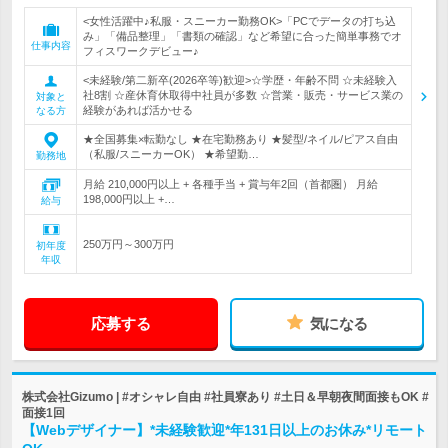
<女性活躍中♪私服・スニーカー勤務OK>「PCでデータの打ち込
み」「備品整理」「書類の確認」など希望に合った簡単事務でオ
仕事内容
フィスワークデビュー♪
<未経験/第二新卒(2026卒等)歓迎>☆学歴・年齢不問 ☆未経験入
社8割 ☆産休育休取得中社員が多数 ☆営業・販売・サービス業の
対象と
経験があれば活かせる
なる方
★全国募集×転勤なし ★在宅勤務あり ★髪型/ネイル/ピアス自由
（私服/スニーカーOK） ★希望勤…
勤務地
月給 210,000円以上 + 各種手当 + 賞与年2回（首都圏） 月給
198,000円以上 +…
給与
250万円～300万円
初年度
年収
応募する
気になる
株式会社Gizumo | #オシャレ自由 #社員寮あり #土日＆早朝夜間面接もOK #
面接1回
【Webデザイナー】*未経験歓迎*年131日以上のお休み*リモート