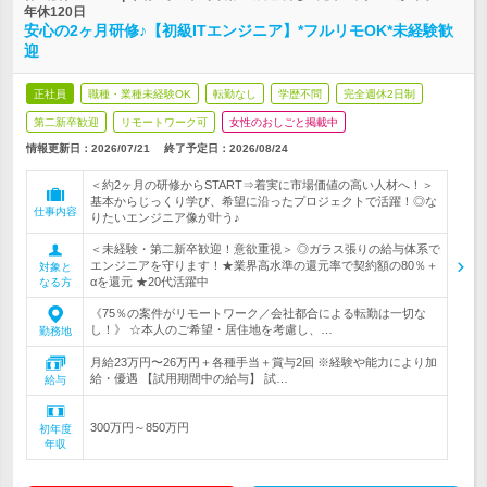
年休120日
安心の2ヶ月研修♪【初級ITエンジニア】*フルリモOK*未経験歓
迎
正社員
職種・業種未経験OK
転勤なし
学歴不問
完全週休2日制
第二新卒歓迎
リモートワーク可
女性のおしごと掲載中
情報更新日：2026/07/21
終了予定日：2026/08/24
＜約2ヶ月の研修からSTART⇒着実に市場価値の高い人材へ！＞
基本からじっくり学び、希望に沿ったプロジェクトで活躍！◎な
仕事内容
りたいエンジニア像が叶う♪
＜未経験・第二新卒歓迎！意欲重視＞ ◎ガラス張りの給与体系で
エンジニアを守ります！★業界高水準の還元率で契約額の80％＋
対象と
αを還元 ★20代活躍中
なる方
《75％の案件がリモートワーク／会社都合による転勤は一切な
し！》 ☆本人のご希望・居住地を考慮し、…
勤務地
月給23万円〜26万円＋各種手当＋賞与2回 ※経験や能力により加
給・優遇 【試用期間中の給与】 試…
給与
300万円～850万円
初年度
年収