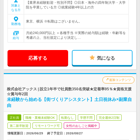
【業界未経験歓迎・性別不問】◎日本・海外の四年制大学・大学
対象と
院を卒業している方 ◎就業経験4年以上の方
なる方
東京、横浜 ※転勤はございません。
勤務地
月給240,000円以上 ＋各種手当 ※実際の給与額は経験・年齢等を
考慮の上、当社規定により決定し…
給与
応募する
気になる
追加コンテンツ
株式会社アックス | 設立1年半で社員数350名突破★定着率95％★資格支援
☆賞与年2回
未経験から始める【街づくりアシスタント】土日祝休み×副業自
由
正社員
職種・業種未経験OK
転勤なし
学歴不問
完全週休2日制
第二新卒歓迎
リモートワーク可
女性のおしごと掲載中
情報更新日：2026/06/29
終了予定日：2026/08/27