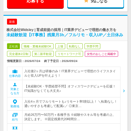
応募する
気になる
新着
株式会社Widsley | 育成前提の採用｜IT業界デビューで理想の働き方を
未経験歓迎【IT事務】残業月3h／フルリモ・収入UP／土日休み
正社員
職種・業種未経験OK
上場
転勤なし
学歴不問
完全週休2日制
第二新卒歓迎
リモートワーク可
女性のおしごと掲載中
情報更新日：2026/07/24
終了予定日：2026/09/24
入社後2ヶ月は研修のみ！IT業界デビューで理想のライフスタイ
ルと収入UPを叶えよう！
仕事内容
【未経験OK・学歴経歴不問】オフィスワークデビューを応援！
対象と
IT知識がなくても大丈夫♪
なる方
入社4ヶ月でフルリモートも♪リモート率5割以上！ ＼転勤なし！
通いやすさも考慮して配属♪／ ◎東京…
勤務地
月給26万円〜50万円＋各種手当 ※経験やスキル等を考慮の上、
決定します。 ※固定残業代20時間分…
給与