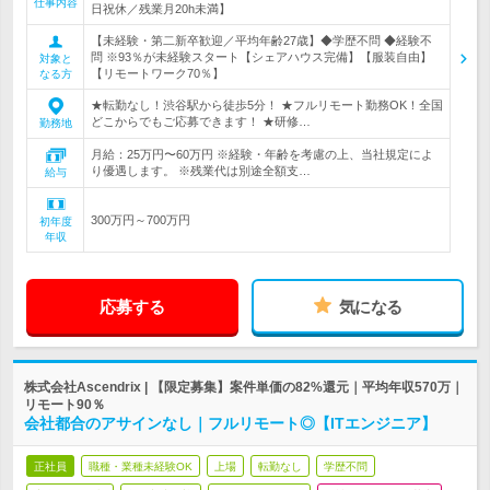
仕事内容
日祝休／残業月20h未満】
【未経験・第二新卒歓迎／平均年齢27歳】◆学歴不問 ◆経験不
問 ※93％が未経験スタート【シェアハウス完備】【服装自由】
対象と
【リモートワーク70％】
なる方
★転勤なし！渋谷駅から徒歩5分！ ★フルリモート勤務OK！全国
どこからでもご応募できます！ ★研修…
勤務地
月給：25万円〜60万円 ※経験・年齢を考慮の上、当社規定によ
り優遇します。 ※残業代は別途全額支…
給与
300万円～700万円
初年度
年収
応募する
気になる
株式会社Ascendrix | 【限定募集】案件単価の82%還元｜平均年収570万｜
リモート90％
会社都合のアサインなし｜フルリモート◎【ITエンジニア】
正社員
職種・業種未経験OK
上場
転勤なし
学歴不問