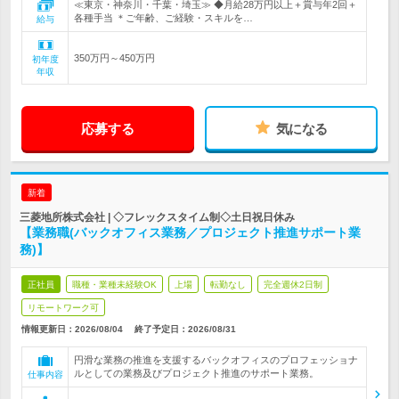
≪東京・神奈川・千葉・埼玉≫ ◆月給28万円以上＋賞与年2回＋
各種手当 ＊ご年齢、ご経験・スキルを…
給与
350万円～450万円
初年度
年収
応募する
気になる
新着
三菱地所株式会社 | ◇フレックスタイム制◇土日祝日休み
【業務職(バックオフィス業務／プロジェクト推進サポート業
務)】
正社員
職種・業種未経験OK
上場
転勤なし
完全週休2日制
リモートワーク可
情報更新日：2026/08/04
終了予定日：2026/08/31
円滑な業務の推進を支援するバックオフィスのプロフェッショナ
ルとしての業務及びプロジェクト推進のサポート業務。
仕事内容