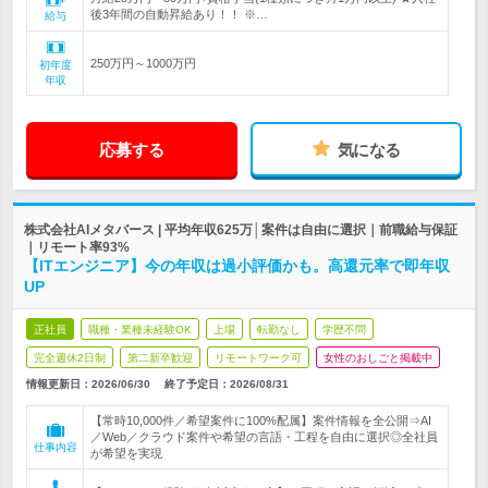
後3年間の自動昇給あり！！ ※…
給与
250万円～1000万円
初年度
年収
応募する
気になる
株式会社AIメタバース | 平均年収625万│案件は自由に選択｜前職給与保証
｜リモート率93%
【ITエンジニア】今の年収は過小評価かも。高還元率で即年収
UP
正社員
職種・業種未経験OK
上場
転勤なし
学歴不問
完全週休2日制
第二新卒歓迎
リモートワーク可
女性のおしごと掲載中
情報更新日：2026/06/30
終了予定日：2026/08/31
【常時10,000件／希望案件に100%配属】案件情報を全公開⇒AI
／Web／クラウド案件や希望の言語・工程を自由に選択◎全社員
仕事内容
が希望を実現