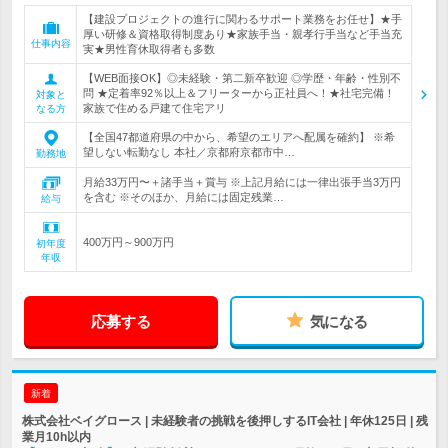
【建設プロジェクトの進行に関わるサポート業務をお任せ】★手
厚い研修＆資格取得制度あり★家族手当・親孝行手当など手当充
仕事内容
実★男性育休取得者も多数
【WEB面接OK】◎未経験・第二新卒歓迎 ◎学歴・年齢・性別不
問 ★定着率92％以上＆フリーターから正社員へ！★社宅完備！
対象と
家族で住める戸建て住宅アリ
なる方
【全国47都道府県の中から、希望のエリアへ配属を確約】 ※希
望しない転勤なし 本社／京都府京都市中…
勤務地
月給33万円〜＋諸手当＋賞与 ※上記月給には一律出張手当3万円
を含む ※そのほか、月給には固定残業…
給与
400万円～900万円
初年度
年収
応募する
気になる
新着
株式会社ベイグロース | 未経験者の挑戦を後押しするIT会社 | 年休125日 | 残
業月10h以内