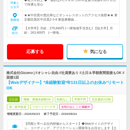
◆短大卒以上 ◆一般的なPCスキル ◎昨年度賞与実績4.35ヶ月分
対象と
で待遇も安心
なる方
★★中目黒や恵比寿などオシャレスポットのアクセス抜群★★ 東
京都目黒区中目黒2-3-8 東急東横線…
勤務地
【大学卒】月給：279,840円 (一律地域手当含む) 【短大卒】月
給：263,400円 (一律地…
給与
応募する
気になる
株式会社Gizumo | #オシャレ自由 #社員寮あり #土日＆早朝夜間面接もOK #
面接1回
【Webデザイナー】*未経験歓迎*年131日以上のお休み*リモート
OK
正社員
職種・業種未経験OK
転勤なし
学歴不問
完全週休2日制
第二新卒歓迎
リモートワーク可
女性のおしごと掲載中
情報更新日：2026/06/23
終了予定日：2026/08/24
【同期と学べる社内研修からスタート】◆Webサイトのデザイ
ン、コーディング、アプリケーション開発等をお任せします【土