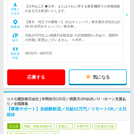
【大卒以上】◆大学、またはそれに準ずる教育機関での実務経験
対象と
がある方を歓迎いたします。
なる方
【東京・埼玉での募集！】 白山キャンパス／東京都文京区白山5‐
28‐20 赤羽台キャンパス／東京都…
勤務地
月給24万円以上+残業代全額支給 ※試用期間3ヵ月あり。期間中
の待遇に変更はございません。 ※本学…
給与
450万円～800万円
初年度
年収
応募する
気になる
コスモ建設株式会社 | 年間休日125日／残業月20h以内／U・Iターン支援あ
り／全国募集
【事務サポート】未経験歓迎／月給32万円／リモートOK／土日
祝休
正社員
職種・業種未経験OK
転勤なし
学歴不問
完全週休2日制