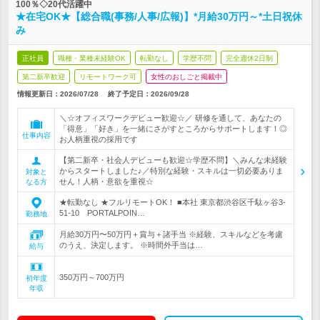
100％◇20代活躍中
★在宅OK★【総合職(事務/人事/広報)】*月給30万円～*土日祝休
み
正社員
職種・業種未経験OK
転勤なし
学歴不問
完全週休2日制
第二新卒歓迎
リモートワーク可
女性のおしごと掲載中
情報更新日：2026/07/28
終了予定日：2026/09/28
＼☆オフィスワークデビュー歓迎☆／ 研修を通して、あなたの
「得意」「好き」を一緒にさがすところからサポートします！◎
仕事内容
お人柄重視の採用です
【第二新卒・社会人デビューも歓迎☆学歴不問】＼みんな未経験
からスタートしました♪／特別な経験・スキルは一切必要ありま
対象と
せん！人柄・意欲を重視☆
なる方
★転勤なし ★フルリモートOK！ ■本社 東京都渋谷区千駄ヶ谷3-
51-10 PORTALPOIN…
勤務地
月給30万円〜50万円＋賞与＋諸手当 ※経験、スキルなどを考慮
のうえ、決定します。 ※時間外手当は…
給与
350万円～700万円
初年度
年収