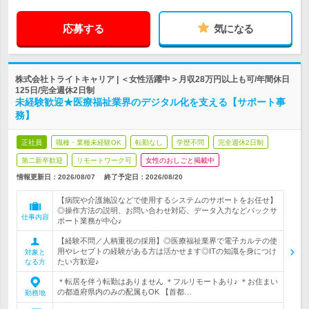
応募する
気になる
株式会社トライトキャリア | ＜女性活躍中＞月収28万円以上も可/年間休日
125日/完全週休2日制
未経験歓迎★医療福祉業界のデジタル化を支える【サポート事
務】
正社員
職種・業種未経験OK
転勤なし
学歴不問
完全週休2日制
第二新卒歓迎
リモートワーク可
女性のおしごと掲載中
情報更新日：2026/08/07
終了予定日：2026/08/20
【病院や介護施設などで使用するシステムのサポートをお任せ】
◎操作方法の説明、お問い合わせ対応、データ入力などバックサ
仕事内容
ポート業務が中心♪
【経験不問／人柄重視の採用】◎医療福祉業界で電子カルテの使
用やレセプトの経験がある方は活かせます◎ITの知識を身につけ
対象と
たい方歓迎♪
なる方
＊転居を伴う転勤はありません ＊フルリモートあり♪ ＊お住まい
の都道府県内のみの配属もOK 【首都…
勤務地