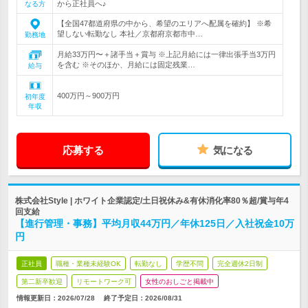
から正社員へ♪
なる方
【全国47都道府県の中から、希望のエリアへ配属を確約】 ※希
望しない転勤なし 本社／京都府京都市中…
勤務地
月給33万円〜＋諸手当＋賞与 ※上記月給には一律出張手当3万円
を含む ※そのほか、月給には固定残業…
給与
400万円～900万円
初年度
年収
応募する
気になる
株式会社Style | ホワイト企業認定/土日祝休み&有休消化率80％超/賞与年4
回支給
【進行管理・事務】平均月収44万円／年休125日／入社祝金10万
円
正社員
職種・業種未経験OK
転勤なし
学歴不問
完全週休2日制
第二新卒歓迎
リモートワーク可
女性のおしごと掲載中
情報更新日：2026/07/28
終了予定日：2026/08/31