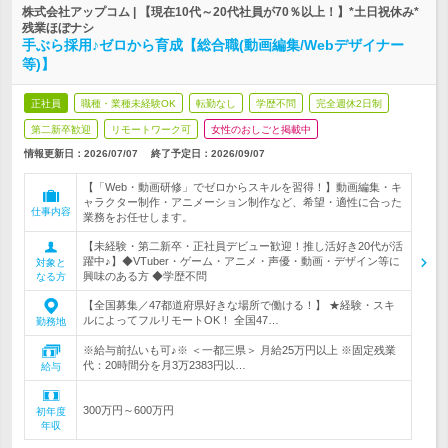
株式会社アップコム | 【現在10代～20代社員が70％以上！】*土日祝休み*
残業ほぼナシ
手ぶら採用♪ゼロから育成【総合職(動画編集/Webデザイナー
等)】
正社員
職種・業種未経験OK
転勤なし
学歴不問
完全週休2日制
第二新卒歓迎
リモートワーク可
女性のおしごと掲載中
情報更新日：2026/07/07
終了予定日：2026/09/07
【「Web・動画研修」でゼロからスキルを習得！】動画編集・キ
ャラクター制作・アニメーション制作など、希望・適性に合った
仕事内容
業務をお任せします。
【未経験・第二新卒・正社員デビュー歓迎！推し活好き20代が活
躍中♪】◆VTuber・ゲーム・アニメ・声優・動画・デザイン等に
対象と
興味のある方 ◆学歴不問
なる方
【全国募集／47都道府県好きな場所で働ける！】 ★経験・スキ
ルによってフルリモートOK！ 全国47…
勤務地
※給与前払いも可♪※ ＜一都三県＞ 月給25万円以上 ※固定残業
代：20時間分を月3万2383円以…
給与
300万円～600万円
初年度
年収