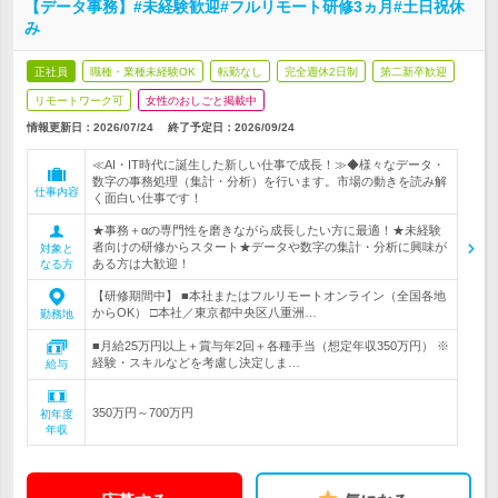
【データ事務】#未経験歓迎#フルリモート研修3ヵ月#土日祝休
み
正社員
職種・業種未経験OK
転勤なし
完全週休2日制
第二新卒歓迎
リモートワーク可
女性のおしごと掲載中
情報更新日：2026/07/24
終了予定日：2026/09/24
≪AI・IT時代に誕生した新しい仕事で成長！≫◆様々なデータ・
数字の事務処理（集計・分析）を行います。市場の動きを読み解
仕事内容
く面白い仕事です！
★事務＋αの専門性を磨きながら成長したい方に最適！★未経験
者向けの研修からスタート★データや数字の集計・分析に興味が
対象と
ある方は大歓迎！
なる方
【研修期間中】 ■本社またはフルリモートオンライン（全国各地
からOK） □本社／東京都中央区八重洲…
勤務地
■月給25万円以上＋賞与年2回＋各種手当（想定年収350万円） ※
経験・スキルなどを考慮し決定しま…
給与
350万円～700万円
初年度
年収