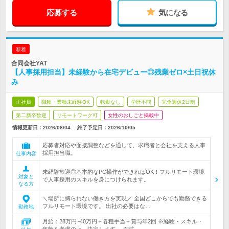
応募する
気になる
新着
合同会社YAT
【人事採用担当】未経験から在宅デビュー◎残業ゼロ×土日祝休
み
正社員
職種・業種未経験OK
転勤なし
学歴不問
完全週休2日制
第二新卒歓迎
リモートワーク可
女性のおしごと掲載中
情報更新日：2026/08/04
終了予定日：2026/10/05
応募者対応や面接調整などを通して、求職者と会社を支える人事
採用担当職。
仕事内容
未経験歓迎◎基本的なPC操作ができればOK！フルリモート環境
対象と
で人事採用のスキルを身につけられます。
なる方
＼場所に縛られない働き方を実現／ 全国どこからでも勤務できる
フルリモート環境です。 出社の必要はな…
勤務地
月給：28万円~40万円＋各種手当＋賞与年2回 ※経験・スキル・