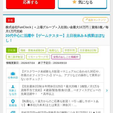
応募する
気になる
追加コンテンツ
新着
株式会社FunClock | ＜上場グループ＞入社祝い金最大10万円｜資格1種／毎
月1万円支給
20代中心に活躍中【ゲームテスター】土日祝休み＆残業ほぼな
し！
正社員
職種・業種未経験OK
転勤なし
学歴不問
完全週休2日制
第二新卒歓迎
リモートワーク可
女性のおしごと掲載中
情報更新日：2026/07/24
終了予定日：2026/09/10
【デスクワーク未経験も大歓迎⇒マニュアルに合わせた対応や、
作業のオフィスワーク♪】ゲーム、アプリなどの操作して異常が
仕事内容
ないかチェック！
【完全週休2日制＆年間休日125日＊最大20種！1種類／月1万を
資格手当で支給】＃建築/製造/飲食/介護…⇒オフィスデビューの
対象と
先輩活躍中！ ＊高卒以上
なる方
【転勤なし！遠方からのご応募も歓迎！⇒引っ越しサポートあ
り】 ◆本社(六本木)または東京・神奈川・…
勤務地
月給25万円〜80万円+資格手当(1種類につき月1万円以上) ★入社