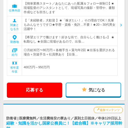
【簡単業務スタート／あなたにあった配属＆フォロー体制◎】■
現場監督のアシスタントとして、現場写真の撮影・管理や、書類
仕事内容
作成などを担当します
【「未経験者」大歓迎 】★「稼ぎたい！」その理由でOK！先輩
もみんなそうです◎★学歴・資格・免許…不要！★20～30代男女
対象と
活躍中！
なる方
【希望エリアで働けます！好きな街で、自分らしく働ける♪】 ★
転勤なし ★全国に現場があるので、出張…
勤務地
◎月給30万〜80万円＋各種手当＋賞与年2回 ★出張を選択される
場合＋別途手当＋社員寮あり 【出張…
給与
400万円～950万円
初年度
年収
応募する
気になる
追加コンテンツ
防衛省 | 医療費無料／生活費格安の寮あり／原則土日祝休／年休120日以上
経験・知識を活かし国家公務員に！【総合職】※キャリア採用幹