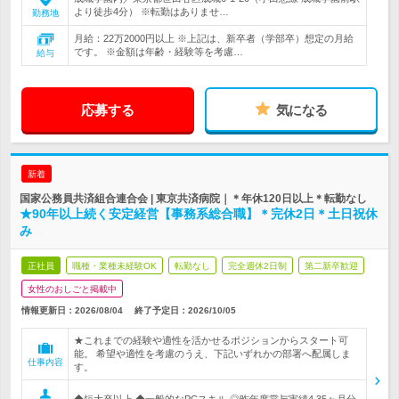
より徒歩4分） ※転勤はありませ…
勤務地
月給：22万2000円以上 ※上記は、新卒者（学部卒）想定の月給
です。 ※金額は年齢・経験等を考慮…
給与
応募する
気になる
新着
国家公務員共済組合連合会 | 東京共済病院｜＊年休120日以上＊転勤なし
★90年以上続く安定経営【事務系総合職】＊完休2日＊土日祝休
み
正社員
職種・業種未経験OK
転勤なし
完全週休2日制
第二新卒歓迎
女性のおしごと掲載中
情報更新日：2026/08/04
終了予定日：2026/10/05
★これまでの経験や適性を活かせるポジションからスタート可
能。 希望や適性を考慮のうえ、下記いずれかの部署へ配属しま
仕事内容
す。