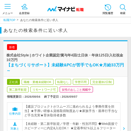
メニュー
会員登録
閲覧履歴
検索
転職TOP
あなたの検索条件に近い求人
あなたの検索条件に近い求人
新着
株式会社Style | ホワイト企業認定/賞与年4回/土日休・年休125日/入社祝金
10万円
【まちづくりサポート】未経験&PCが苦手でもOK★月給33万円
～
正社員
職種・業種未経験OK
転勤なし
学歴不問
完全週休2日制
第二新卒歓迎
リモートワーク可
女性のおしごと掲載中
情報更新日：2026/08/04
終了予定日：2026/09/07
【建設プロジェクトがスムーズに進められるよう事務作業を担
当】★手厚い研修＆資格取得制度あり★家族手当・親孝行手当な
仕事内容
ど手当充実★育休取得者多数
【未経験・第二新卒歓迎／学歴・年齢・性別不問】◆Web面接で
スピーディーに内定&入社OK！ ★定着率92％以上＆フリーター
対象と