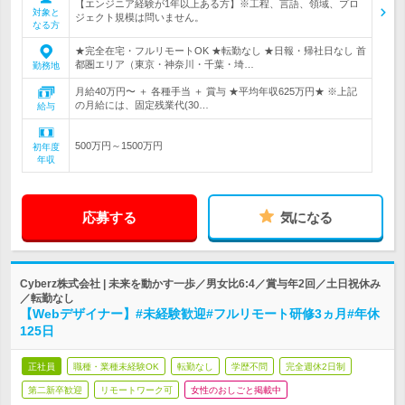
【エンジニア経験が1年以上ある方】※工程、言語、領域、プロ
対象と
ジェクト規模は問いません。
なる方
★完全在宅・フルリモートOK ★転勤なし ★日報・帰社日なし 首
都圏エリア（東京・神奈川・千葉・埼…
勤務地
月給40万円〜 ＋ 各種手当 ＋ 賞与 ★平均年収625万円★ ※上記
の月給には、固定残業代(30…
給与
500万円～1500万円
初年度
年収
応募する
気になる
Cyberz株式会社 | 未来を動かす一歩／男女比6:4／賞与年2回／土日祝休み
／転勤なし
【Webデザイナー】#未経験歓迎#フルリモート研修3ヵ月#年休
125日
正社員
職種・業種未経験OK
転勤なし
学歴不問
完全週休2日制
第二新卒歓迎
リモートワーク可
女性のおしごと掲載中