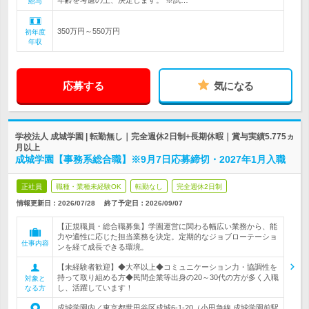
年齢を考慮の上、決定します。 ※試…
給与
350万円～550万円
初年度
年収
応募する
気になる
学校法人 成城学園 | 転勤無し｜完全週休2日制+長期休暇｜賞与実績5.775ヵ
月以上
成城学園【事務系総合職】※9月7日応募締切・2027年1月入職
正社員
職種・業種未経験OK
転勤なし
完全週休2日制
情報更新日：2026/07/28
終了予定日：2026/09/07
【正規職員・総合職募集】学園運営に関わる幅広い業務から、能
力や適性に応じた担当業務を決定。定期的なジョブローテーショ
仕事内容
ンを経て成長できる環境。
【未経験者歓迎】◆大卒以上◆コミュニケーション力・協調性を
持って取り組める方◆民間企業等出身の20～30代の方が多く入職
対象と
し、活躍しています！
なる方
成城学園内／東京都世田谷区成城6-1-20（小田急線 成城学園前駅