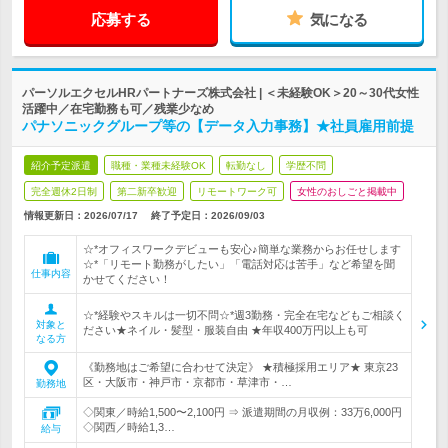
応募する
気になる
パーソルエクセルHRパートナーズ株式会社 | ＜未経験OK＞20～30代女性
活躍中／在宅勤務も可／残業少なめ
パナソニックグループ等の【データ入力事務】★社員雇用前提
紹介予定派遣
職種・業種未経験OK
転勤なし
学歴不問
完全週休2日制
第二新卒歓迎
リモートワーク可
女性のおしごと掲載中
情報更新日：2026/07/17
終了予定日：2026/09/03
☆*オフィスワークデビューも安心♪簡単な業務からお任せします
☆*「リモート勤務がしたい」「電話対応は苦手」など希望を聞
仕事内容
かせてください！
☆*経験やスキルは一切不問☆*週3勤務・完全在宅などもご相談く
対象と
ださい★ネイル・髪型・服装自由 ★年収400万円以上も可
なる方
《勤務地はご希望に合わせて決定》 ★積極採用エリア★ 東京23
区・大阪市・神戸市・京都市・草津市・…
勤務地
◇関東／時給1,500〜2,100円 ⇒ 派遣期間の月収例：33万6,000円
◇関西／時給1,3…
給与