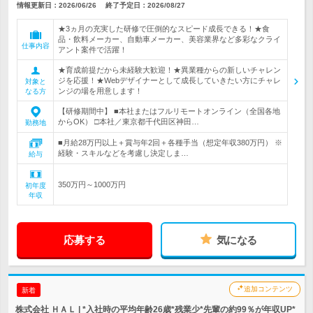
情報更新日：2026/06/26
終了予定日：2026/08/27
★3ヵ月の充実した研修で圧倒的なスピード成長できる！★食
品・飲料メーカー、自動車メーカー、美容業界など多彩なクライ
仕事内容
アント案件で活躍！
★育成前提だから未経験大歓迎！★異業種からの新しいチャレン
ジを応援！★Webデザイナーとして成長していきたい方にチャレ
対象と
ンジの場を用意します！
なる方
【研修期間中】 ■本社またはフルリモートオンライン（全国各地
からOK） □本社／東京都千代田区神田…
勤務地
■月給28万円以上＋賞与年2回＋各種手当（想定年収380万円） ※
経験・スキルなどを考慮し決定しま…
給与
350万円～1000万円
初年度
年収
応募する
気になる
追加コンテンツ
新着
株式会社 ＨＡＬ | *入社時の平均年齢26歳*残業少*先輩の約99％が年収UP*