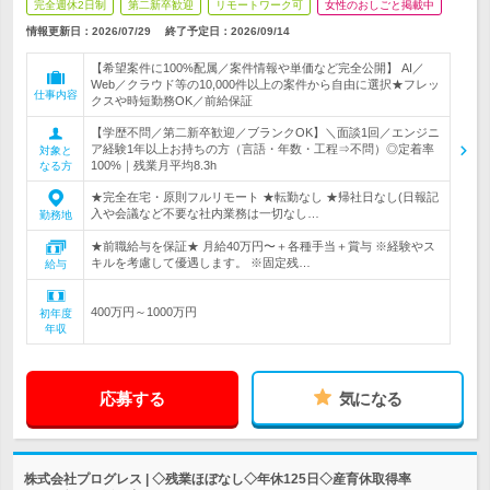
完全週休2日制
第二新卒歓迎
リモートワーク可
女性のおしごと掲載中
情報更新日：2026/07/29
終了予定日：2026/09/14
【希望案件に100%配属／案件情報や単価など完全公開】 AI／
Web／クラウド等の10,000件以上の案件から自由に選択★フレッ
仕事内容
クスや時短勤務OK／前給保証
【学歴不問／第二新卒歓迎／ブランクOK】＼面談1回／エンジニ
ア経験1年以上お持ちの方（言語・年数・工程⇒不問）◎定着率
対象と
100%｜残業月平均8.3h
なる方
★完全在宅・原則フルリモート ★転勤なし ★帰社日なし(日報記
入や会議など不要な社内業務は一切なし…
勤務地
★前職給与を保証★ 月給40万円〜＋各種手当＋賞与 ※経験やス
キルを考慮して優遇します。 ※固定残…
給与
400万円～1000万円
初年度
年収
応募する
気になる
株式会社プログレス | ◇残業ほぼなし◇年休125日◇産育休取得率