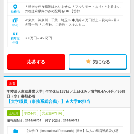
＊転居を伴う転勤はありません ＊フルリモートあり♪ ＊お住まい
の都道府県内のみの配属もOK 【首都…
勤務地
≪東京・神奈川・千葉・埼玉≫ ◆月給28万円以上＋賞与年2回＋
各種手当 ＊ご年齢、ご経験・スキルを…
給与
350万円～450万円
初年度
年収
応募する
気になる
新着
学校法人東京農業大学 | 年間休日137日／土日休み／賞与6.4か月分／9月9
日（水）書類必着
【大学職員（事務系総合職）】★大学IR担当
正社員
学歴不問
完全週休2日制
情報更新日：2026/08/04
終了予定日：2026/09/21
【大学IR（Institutional Research）担当】法人の経営戦略及び将