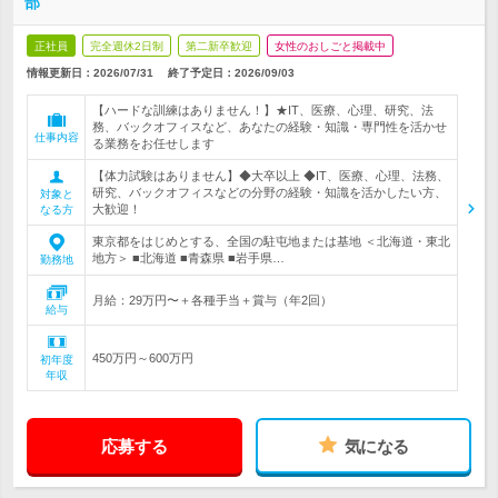
部
正社員
完全週休2日制
第二新卒歓迎
女性のおしごと掲載中
情報更新日：2026/07/31
終了予定日：2026/09/03
【ハードな訓練はありません！】★IT、医療、心理、研究、法
務、バックオフィスなど、あなたの経験・知識・専門性を活かせ
仕事内容
る業務をお任せします
【体力試験はありません】◆大卒以上 ◆IT、医療、心理、法務、
研究、バックオフィスなどの分野の経験・知識を活かしたい方、
対象と
大歓迎！
なる方
東京都をはじめとする、全国の駐屯地または基地 ＜北海道・東北
地方＞ ■北海道 ■青森県 ■岩手県…
勤務地
月給：29万円〜＋各種手当＋賞与（年2回）
給与
450万円～600万円
初年度
年収
応募する
気になる