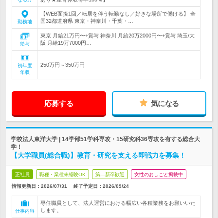
【WEB面接1回／転居を伴う転勤なし／好きな場所で働ける】 全
国32都道府県 東京・神奈川・千葉・…
勤務地
東京 月給21万円〜+賞与 神奈川 月給20万2000円〜+賞与 埼玉/大
阪 月給19万7000円…
給与
250万円～350万円
初年度
年収
応募する
気になる
学校法人東洋大学 | 14学部51学科専攻・15研究科36専攻を有する総合大
学！
【大学職員(総合職)】教育・研究を支える即戦力を募集！
正社員
職種・業種未経験OK
第二新卒歓迎
女性のおしごと掲載中
情報更新日：2026/07/31
終了予定日：2026/09/24
専任職員として、法人運営における幅広い各種業務をお願いいた
します。
仕事内容