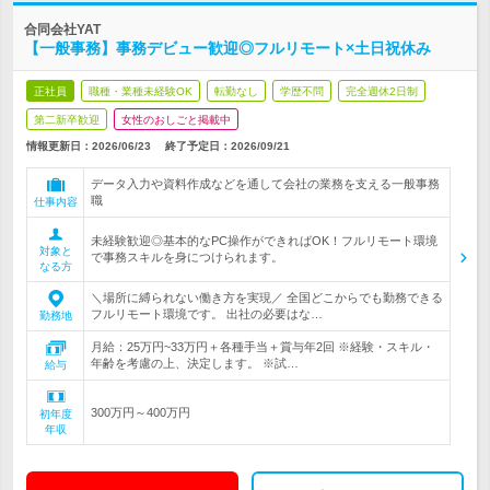
合同会社YAT
【一般事務】事務デビュー歓迎◎フルリモート×土日祝休み
正社員
職種・業種未経験OK
転勤なし
学歴不問
完全週休2日制
第二新卒歓迎
女性のおしごと掲載中
情報更新日：2026/06/23
終了予定日：2026/09/21
データ入力や資料作成などを通して会社の業務を支える一般事務
職
仕事内容
未経験歓迎◎基本的なPC操作ができればOK！フルリモート環境
対象と
で事務スキルを身につけられます。
なる方
＼場所に縛られない働き方を実現／ 全国どこからでも勤務できる
フルリモート環境です。 出社の必要はな…
勤務地
月給：25万円~33万円＋各種手当＋賞与年2回 ※経験・スキル・
年齢を考慮の上、決定します。 ※試…
給与
300万円～400万円
初年度
年収