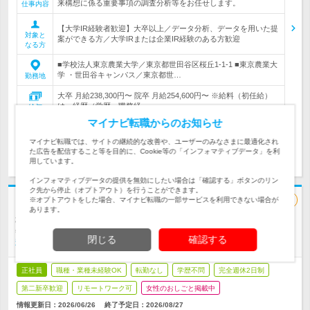
来構想に係る重要事項の調査分析等をお任せします。
仕事内容
【大学IR経験者歓迎】大卒以上／データ分析、データを用いた提
対象と
案ができる方／大学IRまたは企業IR経験のある方歓迎
なる方
■学校法人東京農業大学／東京都世田谷区桜丘1-1-1 ■東京農業大
学 ・世田谷キャンパス／東京都世…
勤務地
大卒 月給238,300円〜 院卒 月給254,600円〜 ※給料（初任給）
は、経歴（学歴・職務経…
給与
マイナビ転職からのお知らせ
マイナビ転職では、サイトの継続的な改善や、ユーザーのみなさまに最適化され
応募する
気になる
た広告を配信すること等を目的に、Cookie等の「インフォマティブデータ」を利
用しています。
インフォマティブデータの提供を無効にしたい場合は「確認する」ボタンのリン
ク先から停止（オプトアウト）を行うことができます。
※オプトアウトをした場合、マイナビ転職の一部サービスを利用できない場合が
追加コンテンツ
あります。
株式会社アックス | ＊定着率95％ ＊推し活・スポーツ観戦休暇あり ＊賞与
年2回
閉じる
確認する
積極採用！土日祝休×月給30万～【サポート事務】未経験OK
正社員
職種・業種未経験OK
転勤なし
学歴不問
完全週休2日制
第二新卒歓迎
リモートワーク可
女性のおしごと掲載中
情報更新日：2026/06/26
終了予定日：2026/08/27