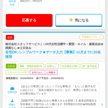
400万円～700万円
初年度
年収
応募する
気になる
追加コンテンツ
新着
株式会社スタッフサービス | ＜20代女性活躍中＞髪型・ネイル・服装自由★
残業なし★土日休み
在宅OK♪シンプルワーク★データ入力【事務】11月までに20名
採用
正社員
職種・業種未経験OK
転勤なし
完全週休2日制
第二新卒歓迎
リモートワーク可
女性のおしごと掲載中
情報更新日：2026/08/04
終了予定日：2026/08/31
【あなたの希望に合ったシンプルな事務♪】「もらった数字を打
ち込むだけ」「宛名を確認するだけ」など、無理なく始められる
仕事内容
お仕事を揃えています
【経験不問☆知識ゼロから事務スキルを習得！】基本定時退社＆
完全週休二日制でゆったり働けます【年間休日125日★時短制度
対象と
あり★産育休取得率100％】
なる方