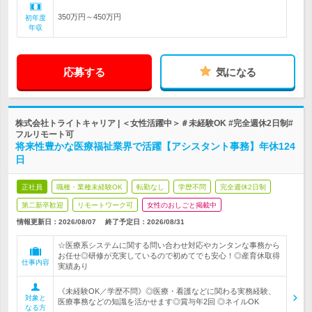
350万円～450万円
初年度
年収
応募する
気になる
株式会社トライトキャリア | ＜女性活躍中＞＃未経験OK #完全週休2日制#
フルリモート可
将来性豊かな医療福祉業界で活躍【アシスタント事務】年休124
日
正社員
職種・業種未経験OK
転勤なし
学歴不問
完全週休2日制
第二新卒歓迎
リモートワーク可
女性のおしごと掲載中
情報更新日：2026/08/07
終了予定日：2026/08/31
☆医療系システムに関する問い合わせ対応やカンタンな事務から
お任せ◎研修が充実しているので初めてでも安心！◎産育休取得
仕事内容
実績あり
《未経験OK／学歴不問》◎医療・看護などに関わる実務経験、
対象と
医療事務などの知識を活かせます◎賞与年2回 ◎ネイルOK
なる方