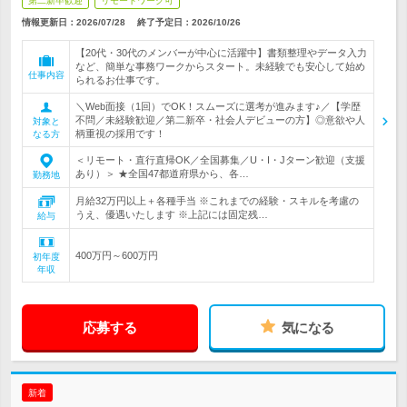
第二新卒歓迎
リモートワーク可
情報更新日：2026/07/28
終了予定日：2026/10/26
【20代・30代のメンバーが中心に活躍中】書類整理やデータ入力
など、簡単な事務ワークからスタート。未経験でも安心して始め
仕事内容
られるお仕事です。
＼Web面接（1回）でOK！スムーズに選考が進みます♪／【学歴
不問／未経験歓迎／第二新卒・社会人デビューの方】◎意欲や人
対象と
柄重視の採用です！
なる方
＜リモート・直行直帰OK／全国募集／U・I・Jターン歓迎（支援
あり）＞ ★全国47都道府県から、各…
勤務地
月給32万円以上＋各種手当 ※これまでの経験・スキルを考慮の
うえ、優遇いたします ※上記には固定残…
給与
400万円～600万円
初年度
年収
応募する
気になる
新着