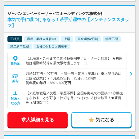
ジャパンエレベーターサービスホールディングス株式会社
本気で手に職つけるなら！若手活躍中の【メンテナンススタッ
フ】
正社員
職種・業種未経験OK
上場
完全週休2日制
学歴不問
第二新卒歓迎
女性のおしごと掲載中
【北海道～九州まで全国積極採用中／U・Iターン歓迎】 ★初任
地は通勤時間等を最大限考慮します！ ☆…
勤務地
月給22万円～40万円 ＋諸手当＋賞与（年2回） ※上記月給に
は固定残業代（「月給22万円：2万円／12時間…
給与
初年度の年収：
350～600万円
【未経験歓迎／文理・学歴不問】全国各拠点での面接OK◎機械
をさわることが好き・技術を身につけたい方は大歓迎！★要普
対象と
免（AT限定可）
なる方
求人詳細を見る
気になる