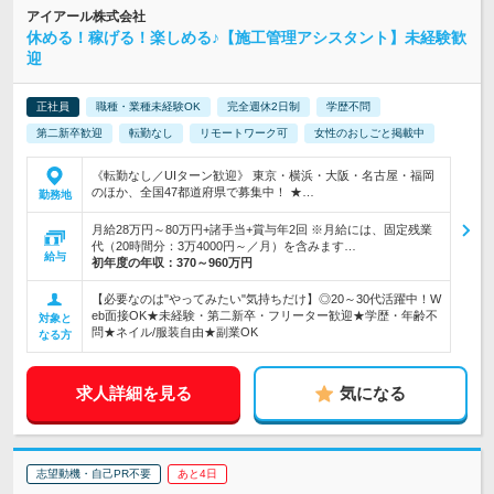
アイアール株式会社
休める！稼げる！楽しめる♪【施工管理アシスタント】未経験歓
迎
正社員
職種・業種未経験OK
完全週休2日制
学歴不問
第二新卒歓迎
転勤なし
リモートワーク可
女性のおしごと掲載中
《転勤なし／UIターン歓迎》 東京・横浜・大阪・名古屋・福岡
のほか、全国47都道府県で募集中！ ★…
勤務地
月給28万円～80万円+諸手当+賞与年2回 ※月給には、固定残業
代（20時間分：3万4000円～／月）を含みます…
給与
初年度の年収：
370～960万円
【必要なのは"やってみたい"気持ちだけ】◎20～30代活躍中！W
eb面接OK★未経験・第二新卒・フリーター歓迎★学歴・年齢不
対象と
問★ネイル/服装自由★副業OK
なる方
求人詳細を見る
気になる
志望動機・自己PR不要
あと4日