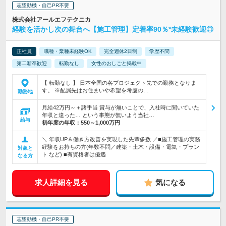
志望動機・自己PR不要
株式会社アールエフテクニカ
経験を活かし次の舞台へ【施工管理】定着率90％*未経験歓迎◎
正社員
職種・業種未経験OK
完全週休2日制
学歴不問
第二新卒歓迎
転勤なし
女性のおしごと掲載中
【 転勤なし 】 日本全国の各プロジェクト先での勤務となりま
す。 ※配属先はお住まいや希望を考慮の…
勤務地
月給42万円～＋諸手当 賞与が無いことで、入社時に聞いていた
年収と違った… という事態が無いよう当社…
給与
初年度の年収：
550～1,000万円
＼ 年収UP＆働き方改善を実現した先輩多数 ／■施工管理の実務
経験をお持ちの方(年数不問／建築・土木・設備・電気・プラン
対象と
ト など) ■有資格者は優遇
なる方
求人詳細を見る
気になる
志望動機・自己PR不要