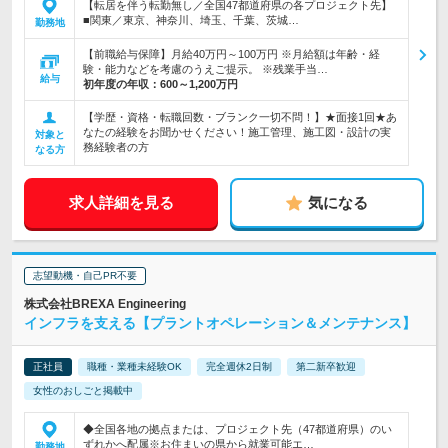
【転居を伴う転勤無し／全国47都道府県の各プロジェクト先】
■関東／東京、神奈川、埼玉、千葉、茨城…
勤務地
【前職給与保障】月給40万円～100万円 ※月給額は年齢・経
験・能力などを考慮のうえご提示。 ※残業手当…
給与
初年度の年収：
600～1,200万円
【学歴・資格・転職回数・ブランク一切不問！】★面接1回★あ
なたの経験をお聞かせください！施工管理、施工図・設計の実
対象と
務経験者の方
なる方
求人詳細を見る
気になる
志望動機・自己PR不要
株式会社BREXA Engineering
インフラを支える【プラントオペレーション＆メンテナンス】
正社員
職種・業種未経験OK
完全週休2日制
第二新卒歓迎
女性のおしごと掲載中
◆全国各地の拠点または、プロジェクト先（47都道府県）のい
ずれかへ配属※お住まいの県から就業可能エ…
勤務地