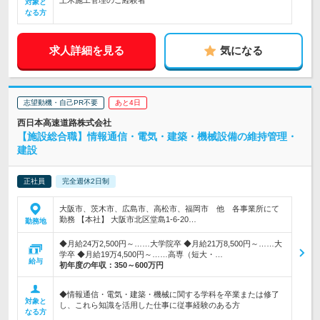
土木施工管理のご経験者
対象と
なる方
求人詳細を見る
気になる
志望動機・自己PR不要
あと4日
西日本高速道路株式会社
【施設総合職】情報通信・電気・建築・機械設備の維持管理・
建設
正社員
完全週休2日制
大阪市、茨木市、広島市、高松市、福岡市 他 各事業所にて
勤務 【本社】 大阪市北区堂島1-6-20…
勤務地
◆月給24万2,500円～……大学院卒 ◆月給21万8,500円～……大
学卒 ◆月給19万4,500円～……高専（短大・…
給与
初年度の年収：
350～600万円
◆情報通信・電気・建築・機械に関する学科を卒業または修了
対象と
し、これら知識を活用した仕事に従事経験のある方
なる方