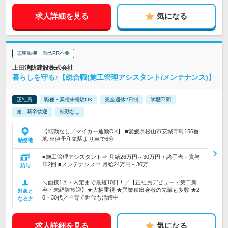
求人詳細を見る
気になる
志望動機・自己PR不要
上田消防建設株式会社
暮らしを守る♪【総合職(施工管理アシスタント/メンテナンス)】
正社員
職種・業種未経験OK
完全週休2日制
学歴不問
第二新卒歓迎
転勤なし
【転勤なし／マイカー通勤OK】 ■愛媛県松山市安城寺町156番
地 ※伊予和気駅より車で6分
勤務地
■施工管理アシスタント⇒ 月給26万円～30万円 + 諸手当＋賞与
年2回 ■メンテナンス⇒ 月給24万円～30万…
給与
＼面接1回・内定まで最短10日！／【正社員デビュー・第二新
卒・未経験歓迎】★人柄重視 ★異業種出身者の先輩も多数 ★2
対象と
0・30代／子育て世代も活躍中
なる方
求人詳細を見る
気になる