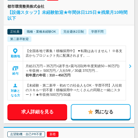
都市環境整美株式会社
【設備スタッフ】未経験歓迎★年間休日125日★残業月10時間
以下
正社員
職種・業種未経験OK
完全週休2日制
学歴不問
第二新卒歓迎
【全国各地で募集！積極採用中】 ▼転勤はありません！ ※各支
店からプロジェクト先に配属されます。…
勤務地
月給21万円～35万円+諸手当+賞与2回(昨年度実績50～80万円)
＜年収例＞ 500万円／入社5年／30歳 370万円…
給与
初年度の年収：
310～450万円
【未経験・第二新卒・初めての社会人もOK・学歴不問】入社前
のスキル一切不要！積極採用中⇒たくさんの同期と一緒にスタ
対象と
ート！★年収例:500万円/30歳
なる方
求人詳細を見る
気になる
志望動機・自己PR不要