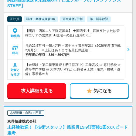
関西/四国限定★未経験OK！日立グループの【メンテナンス
STAFF】
正社員
職種・業種未経験OK
完全週休2日制
第二新卒歓迎
【関西・四国エリア限定募集】 ★関西支社、四国支社または管
轄エリアの営業所 ★現場への直行直帰OK…
勤務地
月給22.5万円～48.4万円＋諸手当＋賞与年2回（2026年度:賞与6.
2カ月分） ※上記はあくまでも最低保証給…
給与
初年度の年収：
336～864万円
【未経験・第二新卒歓迎！若手活躍中】工業高校 or 専門学校 or
高等専門学校 or 大学のいずれか出身者★工業（電気・機械・設
対象と
備）系履修の方
なる方
求人詳細を見る
気になる
志望動機・自己PR不要
東昇技建株式会社
未経験歓迎！【技術スタッフ】残業月15h◎面接1回のスピード
選考