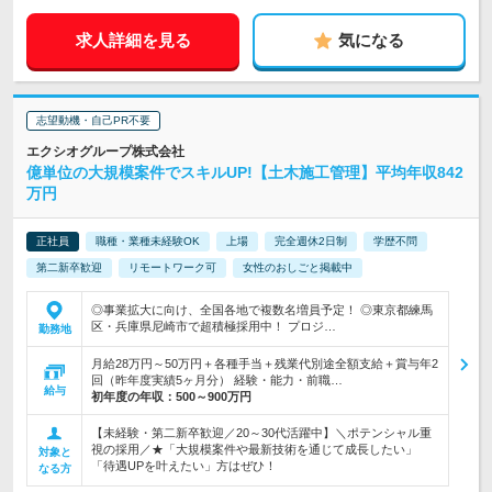
求人詳細を見る
気になる
志望動機・自己PR不要
エクシオグループ株式会社
億単位の大規模案件でスキルUP!【土木施工管理】平均年収842
万円
正社員
職種・業種未経験OK
上場
完全週休2日制
学歴不問
第二新卒歓迎
リモートワーク可
女性のおしごと掲載中
◎事業拡大に向け、全国各地で複数名増員予定！ ◎東京都練馬
区・兵庫県尼崎市で超積極採用中！ プロジ…
勤務地
月給28万円～50万円＋各種手当＋残業代別途全額支給＋賞与年2
回（昨年度実績5ヶ月分） 経験・能力・前職…
給与
初年度の年収：
500～900万円
【未経験・第二新卒歓迎／20～30代活躍中】＼ポテンシャル重
視の採用／★「大規模案件や最新技術を通じて成長したい」
対象と
「待遇UPを叶えたい」方はぜひ！
なる方