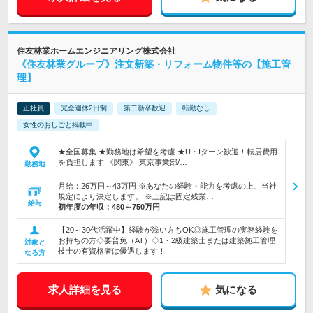
住友林業ホームエンジニアリング株式会社
《住友林業グループ》注文新築・リフォーム物件等の【施工管
理】
正社員
完全週休2日制
第二新卒歓迎
転勤なし
女性のおしごと掲載中
★全国募集 ★勤務地は希望を考慮 ★U・Iターン歓迎！転居費用
を負担します 《関東》 東京事業部/…
勤務地
月給：26万円～43万円 ※あなたの経験・能力を考慮の上、当社
規定により決定します。 ※上記は固定残業…
給与
初年度の年収：
480～750万円
【20～30代活躍中】経験が浅い方もOK◎施工管理の実務経験を
お持ちの方◇要普免（AT）◇1・2級建築士または建築施工管理
対象と
技士の有資格者は優遇します！
なる方
求人詳細を見る
気になる