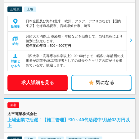
正社員
上場
日本全国及び海外(北米、欧州、アジア、アフリカなど) 【国内
支店】北海道札幌市、宮城県仙台市、埼玉…
勤務地
月給30万円以上 ※経験・年齢などを勘案して、当社規程により
個別に決定します。
給与
初年度の年収：
500～900万円
《四大卒・高専専攻科卒以上》20~60代まで、幅広い年齢層の技
術者が活躍中/施工管理者としての成長やキャリアの広がりを求
対象と
めている方、歓迎します。
なる方
求人詳細を見る
気になる
太平電業株式会社
上場企業で活躍！【施工管理】*30～40代活躍中*月給33万円以
上