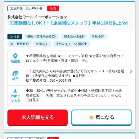
志望動機・自己PR不要
株式会社ワールドコーポレーション
"志望動機なしOK！"【企画補助スタッフ】年休120日以上/kd
正社員
職種・業種未経験OK
完全週休2日制
学歴不問
第二新卒歓迎
転勤なし
女性のおしごと掲載中
★希望勤務地を考慮 ★Ｕ・Ｉターン歓迎 ★全国47都道府県のプ
ロジェクト先(首都圏・東北・関西・中…
勤務地
☆下記の給与から給与形態の選択が可能です☆ ＜１＞月給+交通
費+（残業代は全額別途支給） ■首都圏・…
給与
初年度の年収：
350～500万円
◆20～30代の男性が中心に活躍中◆経験・転職回数不問！未経
験者歓迎！『将来、重宝されるスキルを身に付けたい』そんな
対象と
方は是非！
なる方
求人詳細を見る
気になる