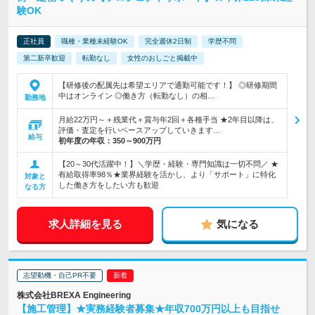
験OK
正社員
職種・業種未経験OK
完全週休2日制
学歴不問
第二新卒歓迎
転勤なし
女性のおしごと掲載中
【研修後の配属先は希望エリアで通勤可能です！】 ◎研修期間
中はオンライン ◎働き方（転勤なし）の相…
勤務地
月給22万円～＋残業代＋賞与年2回＋各種手当 ★2年目以降は、
評価・査定を行いベースアップしていきます…
給与
初年度の年収：
350～900万円
【20～30代活躍中！】＼学歴・経験・専門知識は一切不問／ ★
有給取得率98％★業界経験を活かし、より「サポート」に特化
対象と
した働き方をしたい方も歓迎
なる方
求人詳細を見る
気になる
志望動機・自己PR不要
株式会社BREXA Engineering
【施工管理】★実務経験者募集★年収700万円以上も目指せ