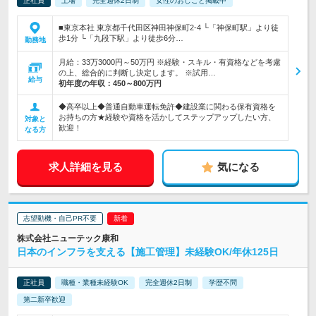
正社員
上場
完全週休2日制
女性のおしごと掲載中
■東京本社 東京都千代田区神田神保町2-4 └「神保町駅」より徒
歩1分 └「九段下駅」より徒歩6分…
勤務地
月給：33万3000円～50万円 ※経験・スキル・有資格などを考慮
の上、総合的に判断し決定します。 ※試用…
給与
初年度の年収：
450～800万円
◆高卒以上◆普通自動車運転免許◆建設業に関わる保有資格を
お持ちの方★経験や資格を活かしてステップアップしたい方、
対象と
歓迎！
なる方
求人詳細を見る
気になる
志望動機・自己PR不要
株式会社ニューテック康和
日本のインフラを支える【施工管理】未経験OK/年休125日
正社員
職種・業種未経験OK
完全週休2日制
学歴不問
第二新卒歓迎