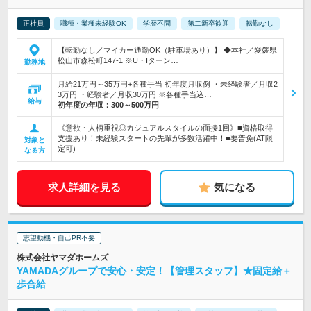
正社員
職種・業種未経験OK
学歴不問
第二新卒歓迎
転勤なし
【転勤なし／マイカー通勤OK（駐車場あり）】 ◆本社／愛媛県
松山市森松町147-1 ※U・Iターン…
勤務地
月給21万円～35万円+各種手当 初年度月収例 ・未経験者／月収2
3万円 ・経験者／月収30万円 ※各種手当込…
給与
初年度の年収：
300～500万円
《意欲・人柄重視◎カジュアルスタイルの面接1回》■資格取得
支援あり！未経験スタートの先輩が多数活躍中！■要普免(AT限
対象と
定可)
なる方
求人詳細を見る
気になる
志望動機・自己PR不要
株式会社ヤマダホームズ
YAMADAグループで安心・安定！【管理スタッフ】★固定給＋
歩合給