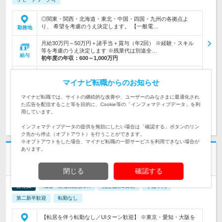
◎関東・関西・北海道・東北・中国・四国・九州の各拠点よ
り、 希望を考慮のうえ決定します。 【一般電…
勤務地
月給30万円～50万円＋諸手当＋賞与（年2回） ※経験・スキル
等を考慮のうえ決定します ※残業代は別途全…
給与
初年度の年収：
600～1,000万円
【施工管理の経験者を歓迎】電気・空調・通信いずれかの経験
マイナビ転職からのお知らせ
対象と
があればOK／完全実力重視！
なる方
マイナビ転職では、サイトの継続的な改善や、ユーザーのみなさまに最適化され
た広告を配信すること等を目的に、Cookie等の「インフォマティブデータ」を利
用しています。
求人詳細を見る
気になる
インフォマティブデータの提供を無効にしたい場合は「確認する」ボタンのリン
ク先から停止（オプトアウト）を行うことができます。
※オプトアウトをした場合、マイナビ転職の一部サービスを利用できない場合が
あります。
株式会社TRUST
完全土日祝休み★平均月収45万円【管理スタッフ】未経験OK
閉じる
確認する
正社員
職種・業種未経験OK
完全週休2日制
学歴不問
第二新卒歓迎
転勤なし
【転居を伴う転勤なし／UIターン歓迎】 ※東京・愛知・大阪を