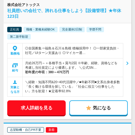
株式会社アトックス
社員想いの会社で、誇れる仕事をしよう【設備管理】★年休
123日
正社員
職種・業種未経験OK
完全週休2日制
学歴不問
第二新卒歓迎
◎全国募集⇒福島＆石川＆島根 積極採用中！ ◎一部家賃負担・
社宅／UIターン支援あり ◎マイカー通…
勤務地
月給26万円～＋各種手当＋賞与2回 ※年齢、経験、資格などを
考慮し当社規定により優遇します。 ＼公式SN…
給与
初年度の年収：
380～470万円
＼経験・知識不問&20~40代活躍中／■年齢不問■文系出身者多数
「長く働ける環境を探している」「社会に役立つ仕事をした
対象と
い」方を歓迎！★定着率92.8%
なる方
求人詳細を見る
気になる
志望動機・自己PR不要