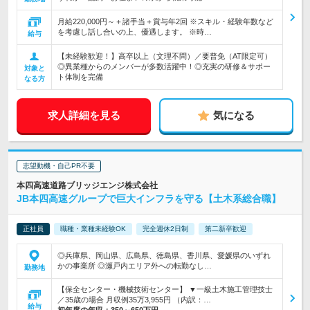
月給220,000円～＋諸手当＋賞与年2回 ※スキル・経験年数など
を考慮し話し合いの上、優遇します。 ※時…
給与
【未経験歓迎！】高卒以上（文理不問）／要普免（AT限定可）
◎異業種からのメンバーが多数活躍中！◎充実の研修＆サポー
対象と
ト体制を完備
なる方
求人詳細を見る
気になる
志望動機・自己PR不要
本四高速道路ブリッジエンジ株式会社
JB本四高速グループで巨大インフラを守る【土木系総合職】
正社員
職種・業種未経験OK
完全週休2日制
第二新卒歓迎
◎兵庫県、岡山県、広島県、徳島県、香川県、愛媛県のいずれ
かの事業所 ◎瀬戸内エリア外への転勤なし…
勤務地
【保全センター・機械技術センター】 ▼一級土木施工管理技士
／35歳の場合 月収例35万3,955円 （内訳：…
給与