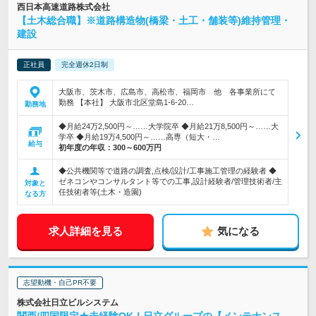
西日本高速道路株式会社
【土木総合職】※道路構造物(橋梁・土工・舗装等)維持管理・
建設
正社員
完全週休2日制
大阪市、茨木市、広島市、高松市、福岡市 他 各事業所にて
勤務 【本社】 大阪市北区堂島1-6-20…
勤務地
◆月給24万2,500円～……大学院卒 ◆月給21万8,500円～……大
学卒 ◆月給19万4,500円～……高専（短大・…
給与
初年度の年収：
300～600万円
◆公共機関等で道路の調査,点検/設計/工事施工管理の経験者 ◆
ゼネコンやコンサルタント等での工事,設計経験者/管理技術者/主
対象と
任技術者等(土木・造園)
なる方
求人詳細を見る
気になる
志望動機・自己PR不要
株式会社日立ビルシステム