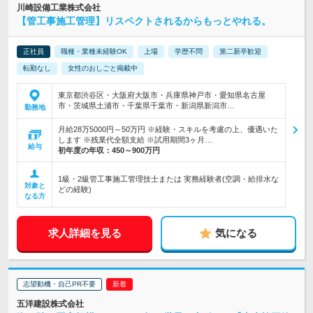
川崎設備工業株式会社
【管工事施工管理】リスペクトされるからもっとやれる。
正社員
職種・業種未経験OK
上場
学歴不問
第二新卒歓迎
転勤なし
女性のおしごと掲載中
東京都渋谷区・大阪府大阪市・兵庫県神戸市・愛知県名古屋
市・茨城県土浦市・千葉県千葉市・新潟県新潟市…
勤務地
月給28万5000円～50万円 ※経験・スキルを考慮の上、優遇いた
します ※残業代全額支給 ※試用期間3ヶ月…
給与
初年度の年収：
450～900万円
1級・2級管工事施工管理技士または 実務経験者(空調・給排水な
対象と
どの経験)
なる方
求人詳細を見る
気になる
志望動機・自己PR不要
五洋建設株式会社