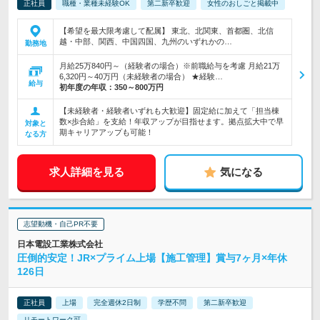
正社員
職種・業種未経験OK
第二新卒歓迎
女性のおしごと掲載中
【希望を最大限考慮して配属】 東北、北関東、首都圏、北信
越・中部、関西、中国四国、九州のいずれかの…
勤務地
月給25万840円～（経験者の場合）※前職給与を考慮 月給21万
6,320円～40万円（未経験者の場合） ★経験…
給与
初年度の年収：
350～800万円
【未経験者・経験者いずれも大歓迎】固定給に加えて「担当棟
数×歩合給」を支給！年収アップが目指せます。拠点拡大中で早
対象と
期キャリアアップも可能！
なる方
求人詳細を見る
気になる
志望動機・自己PR不要
日本電設工業株式会社
圧倒的安定！JR×プライム上場【施工管理】賞与7ヶ月×年休
126日
正社員
上場
完全週休2日制
学歴不問
第二新卒歓迎
リモートワーク可