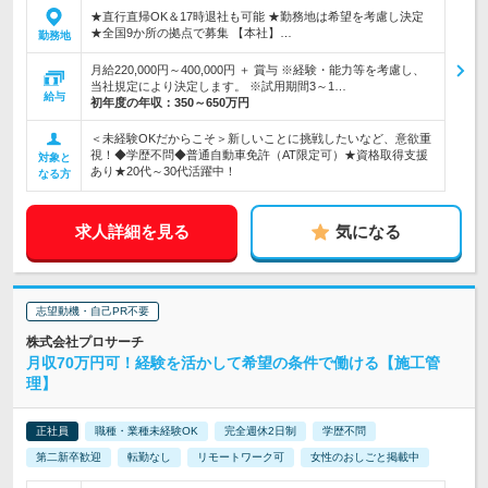
★直行直帰OK＆17時退社も可能 ★勤務地は希望を考慮し決定
★全国9か所の拠点で募集 【本社】…
勤務地
月給220,000円～400,000円 ＋ 賞与 ※経験・能力等を考慮し、
当社規定により決定します。 ※試用期間3～1…
給与
初年度の年収：
350～650万円
＜未経験OKだからこそ＞新しいことに挑戦したいなど、意欲重
視！◆学歴不問◆普通自動車免許（AT限定可）★資格取得支援
対象と
あり★20代～30代活躍中！
なる方
求人詳細を見る
気になる
志望動機・自己PR不要
株式会社プロサーチ
月収70万円可！経験を活かして希望の条件で働ける【施工管
理】
正社員
職種・業種未経験OK
完全週休2日制
学歴不問
第二新卒歓迎
転勤なし
リモートワーク可
女性のおしごと掲載中