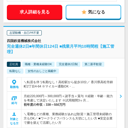
求人詳細を見る
気になる
志望動機・自己PR不要
四国鉄道機械株式会社
完全週休2日■年間休日124日 ■残業月平均10時間程【施工管
理】
正社員
職種・業種未経験OK
完全週休2日制
第二新卒歓迎
転勤なし
女性のおしごと掲載中
＼転居を伴う転勤なし！高松駅から徒歩10分／ 香川県高松市錦
町2丁目4-64 ※マイカー通勤OK・…
勤務地
月給220,000円～300,000円＋諸手当＋賞与 ※経験・年齢・能力
を考慮して決定いたします ※試用期間3ヶ月…
給与
初年度の年収：
338～550万円
＼電機などの業種、業務経験があれば歓迎！施工管理未経験の
方もOK／ ■ワークライフバランスも大切にしたい方 ■安定企業
対象と
で腰を据えて活躍したい方
なる方