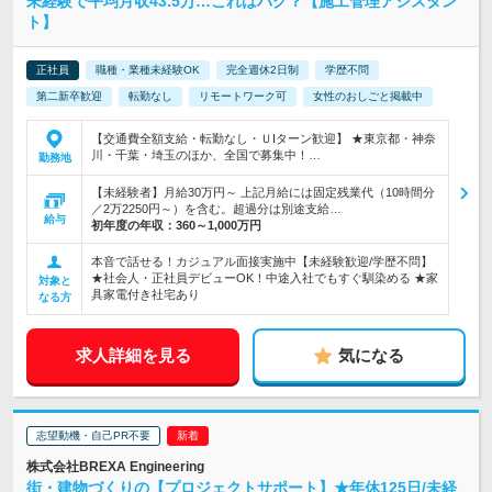
未経験で平均月収43.5万…これはバグ？【施工管理アシスタン
ト】
正社員
職種・業種未経験OK
完全週休2日制
学歴不問
第二新卒歓迎
転勤なし
リモートワーク可
女性のおしごと掲載中
【交通費全額支給・転勤なし・ＵIターン歓迎】 ★東京都・神奈
川・千葉・埼玉のほか、全国で募集中！…
勤務地
【未経験者】月給30万円～ 上記月給には固定残業代（10時間分
／2万2250円～）を含む。超過分は別途支給…
給与
初年度の年収：
360～1,000万円
本音で話せる！カジュアル面接実施中【未経験歓迎/学歴不問】
★社会人・正社員デビューOK！中途入社でもすぐ馴染める ★家
対象と
具家電付き社宅あり
なる方
求人詳細を見る
気になる
志望動機・自己PR不要
株式会社BREXA Engineering
街・建物づくりの【プロジェクトサポート】★年休125日/未経