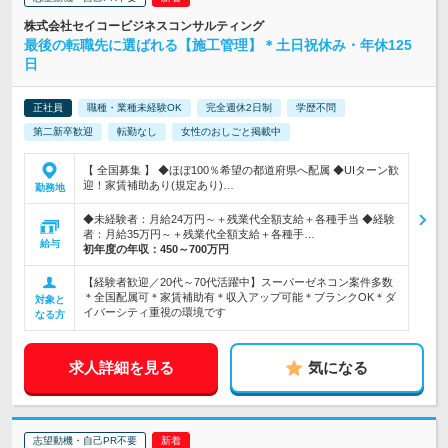
株式会社セイコービジネスコンサルティング
最後の転職先に選ばれる【施工管理】＊土日祝休み・年休125
日
正社員
職種・業種未経験OK
完全週休2日制
学歴不問
第二新卒歓迎
転勤なし
女性のおしごと掲載中
【 全国募集 】 ◆ほぼ100％希望の都道府県へ配属 ◆UIターン歓
迎！家賃補助あり(規定あり)…
勤務地
◆未経験者：月給24万円～＋残業代全額支給＋各種手当 ◆経験
者：月給35万円～＋残業代全額支給＋各種手…
給与
初年度の年収：
450～700万円
【経験者歓迎／20代～70代活躍中】スーパーゼネコン案件多数
＊全国配属可＊家賃補助有＊収入アップ可能＊ブランクOK＊ダ
対象と
イバーシティ重視の環境です
なる方
求人詳細を見る
気になる
志望動機・自己PR不要