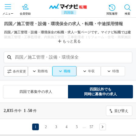
四国版
メニュー
会員登録
閲覧履歴
検索
四国／施工管理・設備・環境保全の求人・転職・中途採用情報
四国／施工管理・設備・環境保全の転職・求人一覧ページです。マイナビ転職では建
築施工管理・工事監理者、内装施工管理・工事監理者（リフォーム・住宅・商業施設
もっと見る
等）、土木施工管理・工事監理者などからもあなたにぴったりの求人を探せます。
四国／施工管理・設備・環境保全
勤務地
職種
年収
特徴
条件変更
四国
以外でも
四国
で募集中の求人
同時に募集中の求人
2,835
1
50
件中
-
件
並び替え
1
2
3
4
5
57
…