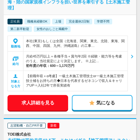
海・陸の国家規模インフラを担い世界を牽引する【土木施工管
理】
正社員
職種未経験OK
上場
完全週休2日制
学歴不問
第二新卒歓迎
女性のおしごと掲載中
本社(東京)もしくは全国（北海道、関東、東北、北陸、東海、関
西、中国、四国、九州、沖縄諸島）の工事…
勤務地
月給45万円以上＋各種手当＋賞与年2回 ※経験・能力等を考慮
のうえ、当社規定により決定します。 ※上記…
給与
初年度の年収：
600～1,170万円
【前職年収＋α考慮】一級土木施工管理技士or一級土木施工管理
技士補をお持ちの方◆日本を代表するゼネコンで収入＆キャリ
対象と
アUP⇒入社2年で所長実績有
なる方
求人詳細を見る
気になる
志望動機・自己PR不要
TOEI株式会社