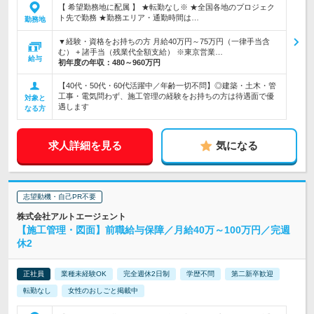
【 希望勤務地に配属 】 ★転勤なし※ ★全国各地のプロジェク
ト先で勤務 ★勤務エリア・通勤時間は…
勤務地
▼経験・資格をお持ちの方 月給40万円～75万円（一律手当含
む） + 諸手当（残業代全額支給） ※東京営業…
給与
初年度の年収：
480～960万円
【40代・50代・60代活躍中／年齢一切不問】◎建築・土木・管
工事・電気問わず、施工管理の経験をお持ちの方は待遇面で優
対象と
遇します
なる方
求人詳細を見る
気になる
志望動機・自己PR不要
株式会社アルトエージェント
【施工管理・図面】前職給与保障／月給40万～100万円／完週
休2
正社員
業種未経験OK
完全週休2日制
学歴不問
第二新卒歓迎
転勤なし
女性のおしごと掲載中