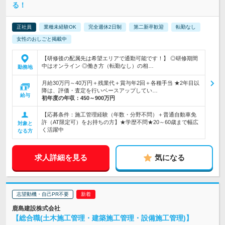
る！
正社員
業種未経験OK
完全週休2日制
第二新卒歓迎
転勤なし
女性のおしごと掲載中
【研修後の配属先は希望エリアで通勤可能です！】 ◎研修期間
中はオンライン ◎働き方（転勤なし）の相…
勤務地
月給30万円～40万円＋残業代＋賞与年2回＋各種手当 ★2年目以
降は、評価・査定を行いベースアップしてい…
給与
初年度の年収：
450～900万円
【応募条件：施工管理経験（年数・分野不問）＋普通自動車免
許（AT限定可）をお持ちの方】★学歴不問★20～60歳まで幅広
対象と
く活躍中
なる方
求人詳細を見る
気になる
志望動機・自己PR不要
鹿島建設株式会社
【総合職(土木施工管理・建築施工管理・設備施工管理)】