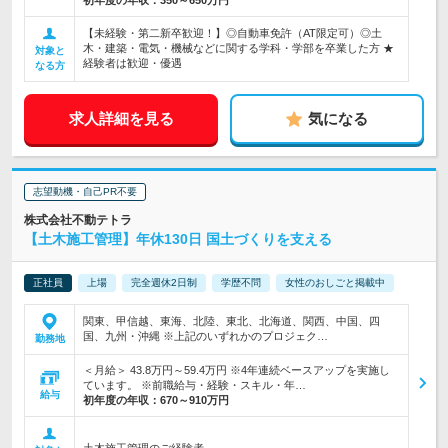
初年度の年収：
350～650万円
【未経験・第二新卒歓迎！】◎自動車免許（AT限定可）◎土
木・建築・電気・機械などに関する学科・学部を卒業した方 ★
対象と
経験者は歓迎・優遇
なる方
求人詳細を見る
気になる
志望動機・自己PR不要
株式会社不動テトラ
【土木施工管理】年休130日 国土づくりを支える
正社員
上場
完全週休2日制
学歴不問
女性のおしごと掲載中
関東、甲信越、東海、北陸、東北、北海道、関西、中国、四
国、九州・沖縄 ※上記のいずれかのプロジェク…
勤務地
＜月給＞ 43.8万円～59.4万円 ※4年連続ベースアップを実施し
ています。 ※前職給与・経験・スキル・年…
給与
初年度の年収：
670～910万円