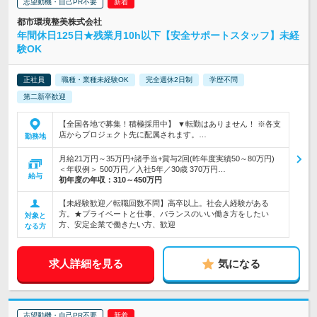
志望動機・自己PR不要
都市環境整美株式会社
年間休日125日★残業月10h以下【安全サポートスタッフ】未経
験OK
正社員
職種・業種未経験OK
完全週休2日制
学歴不問
第二新卒歓迎
【全国各地で募集！積極採用中】 ▼転勤はありません！ ※各支
店からプロジェクト先に配属されます。…
勤務地
月給21万円～35万円+諸手当+賞与2回(昨年度実績50～80万円)
＜年収例＞ 500万円／入社5年／30歳 370万円…
給与
初年度の年収：
310～450万円
【未経験歓迎／転職回数不問】高卒以上。社会人経験がある
方。★プライベートと仕事、バランスのいい働き方をしたい
対象と
方、安定企業で働きたい方、歓迎
なる方
求人詳細を見る
気になる
志望動機・自己PR不要