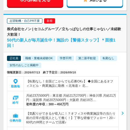
志望動機・自己PR不要
株式会社セノン | セコムグループ／立ちっぱなしの仕事じゃない／未経験
大歓迎！
50代の新人が毎月誕生中！施設の【警備スタッフ】＊面接1
回！
正社員
職種・業種未経験OK
学歴不問
第二新卒歓迎
転勤なし
女性のおしごと掲載中
情報更新日：2026/07/13 終了予定日：2026/09/10
【転勤なし！全国どこからでも応募OK♪】 ◆全国にあるオフ
ィスビル・商業施設に勤務 ＜北海道＞ 北…
勤務地
月給23万5000円：東京都 月給21万2700円：神奈川県 月給21万
円：滋賀県 月給20万5000円：大阪府 月給19万…
給与
初年度の年収：
300～450万円
【気配りができるが収入に！？オフィスや商業施設等の当たり
前の日常の監視人として働く！】丁寧な研修でフォロー！20～
仕事内容
60代の仲間とチームで活躍♪