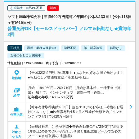
志望動機・自己PR不要
ヤマト運輸株式会社 | 年収600万円超可／年間のお休み133日！(公休118日
＋有給15日分)
普通免許OK【セールスドライバー】ノルマ＆転勤なし★賞与年
2回
正社員
職種・業種未経験OK
学歴不問
第二新卒歓迎
転勤なし
女性のおしごと掲載中
情報更新日：2026/08/04 終了予定日：2026/09/07
【全国32都道府県での募集】 ●あなたの好きな街で働けます！
●転勤なし／交通費支給／車通勤可(勤…
勤務地
月給 194,950円～260,710円（月給は基本給＋一律手当で算
出） 加えて、インセンティブ・超勤手当・通勤…
給与
初年度の年収：
406～509万円
【昨年有休取得実績18.3日】担当エリアのお客様へ荷物をお届
け(ノルマなし)■昨年賞与約4.5ヶ月／残業代全額支給／インセ
仕事内容
ンティブだけで月20万円超可
【未経験歓迎！】学歴不問◆普通自動車免許(AT限定可/取得後
1年以上)のみでOK⇒充実した研修と集配支援ツールで安心ス
対象と
タート★有給取得の9割推奨♪
なる方