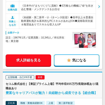
《日本中の"まちづくり"に貢献》◆3万種もの機械に"命"を吹き
込む整備・メンテナンスをお任せ
仕事内容
《未経験・第二新卒・U・Iターン大歓迎》◆高卒以上＆普通自
動車運転免許＆基本的なPCスキルがあればOK◆資格取得支援
対象と
＆報奨金ありでスキルも収入もUP
なる方
企業データ
設立：1967年1月／従業員数：10,345人／本社所在
地：東京都
求人詳細を見る
気になる
志望動機・自己PR不要
セコム株式会社 | 【東証プライム上場】平均年収655万円/長期休暇あり/退
職金あり
豊富なキャリアパスが魅力！未経験から成長できる【総合職】
正社員
職種・業種未経験OK
上場
第二新卒歓迎