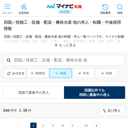
四国版
メニュー
会員登録
閲覧履歴
検索
四国／技能工・設備・配送・農林水産 他の求人・転職・中途採用
情報
四国／技能工・設備・配送・農林水産 他の転職・求人一覧ページです。マイナビ転職
では技能工（整備・生産・製造・工事）、施設・設備管理・警備・清掃、配送・運
もっと見る
送・倉庫などからもあなたにぴったりの求人を探せます。
四国／技能工・設備・配送・農林水産 他
勤務地
職種
年収
特徴
条件変更
四国
以外でも
四国
で募集中の求人
同時に募集中の求人
644
1
50
件中
-
件
並び替え
1
2
3
4
5
13
…