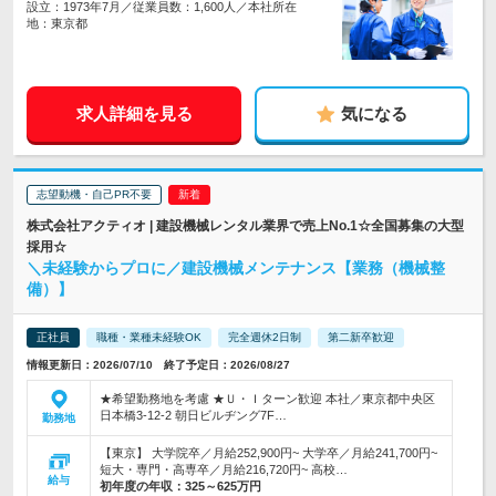
設立：1973年7月／従業員数：1,600人／本社所在
地：東京都
求人詳細を見る
気になる
志望動機・自己PR不要
株式会社アクティオ | 建設機械レンタル業界で売上No.1☆全国募集の大型
採用☆
＼未経験からプロに／建設機械メンテナンス【業務（機械整
備）】
正社員
職種・業種未経験OK
完全週休2日制
第二新卒歓迎
情報更新日：2026/07/10 終了予定日：2026/08/27
★希望勤務地を考慮 ★Ｕ・Ｉターン歓迎 本社／東京都中央区
日本橋3-12-2 朝日ビルヂング7F…
勤務地
【東京】 大学院卒／月給252,900円~ 大学卒／月給241,700円~
短大・専門・高専卒／月給216,720円~ 高校…
給与
初年度の年収：
325～625万円