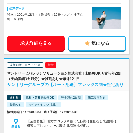
企業データ
設立：2001年12月／従業員数：19,944人／本社所在
地：東京都
求人詳細を見る
気になる
志望動機・自己PR不要
サントリービバレッジソリューション株式会社 | 未経験OK★賞与年2回
（支給実績3カ月分）★社割あり★年休121日
サントリーグループの【ルート配送】フレックス制★社宅あり
正社員
職種・業種未経験OK
完全週休2日制
第二新卒歓迎
転勤なし
女性のおしごと掲載中
情報更新日：2026/08/04 終了予定日：2026/09/07
【全国募集】 地方ブロックを超えた転勤は原則なし/勤務地は
相談に応じます。 ■北海道 北海道札幌市…
勤務地