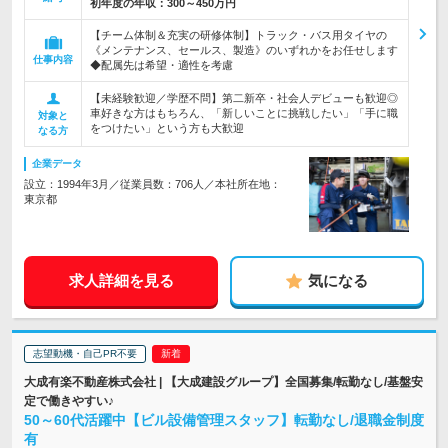
初年度の年収：
300～450万円
【チーム体制＆充実の研修体制】トラック・バス用タイヤの
《メンテナンス、セールス、製造》のいずれかをお任せします
仕事内容
◆配属先は希望・適性を考慮
【未経験歓迎／学歴不問】第二新卒・社会人デビューも歓迎◎
車好きな方はもちろん、「新しいことに挑戦したい」「手に職
対象と
をつけたい」という方も大歓迎
なる方
企業データ
設立：1994年3月／従業員数：706人／本社所在地：
東京都
求人詳細を見る
気になる
志望動機・自己PR不要
大成有楽不動産株式会社 | 【大成建設グループ】全国募集/転勤なし/基盤安
定で働きやすい♪
50～60代活躍中【ビル設備管理スタッフ】転勤なし/退職金制度
有