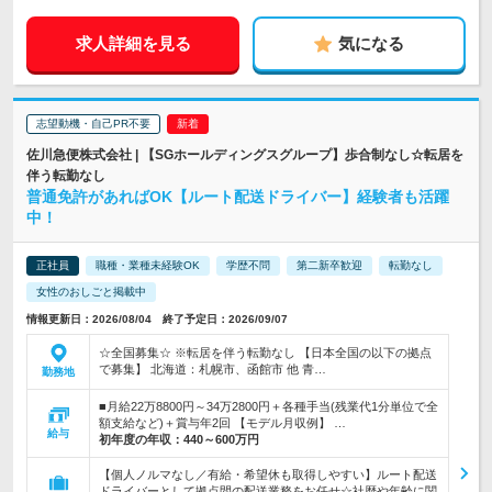
求人詳細を見る
気になる
志望動機・自己PR不要
佐川急便株式会社 | 【SGホールディングスグループ】歩合制なし☆転居を
伴う転勤なし
普通免許があればOK【ルート配送ドライバー】経験者も活躍
中！
正社員
職種・業種未経験OK
学歴不問
第二新卒歓迎
転勤なし
女性のおしごと掲載中
情報更新日：2026/08/04 終了予定日：2026/09/07
☆全国募集☆ ※転居を伴う転勤なし 【日本全国の以下の拠点
で募集】 北海道：札幌市、函館市 他 青…
勤務地
■月給22万8800円～34万2800円＋各種手当(残業代1分単位で全
額支給など)＋賞与年2回 【モデル月収例】 …
給与
初年度の年収：
440～600万円
【個人ノルマなし／有給・希望休も取得しやすい】ルート配送
ドライバーとして拠点間の配送業務をお任せ☆社歴や年齢に関