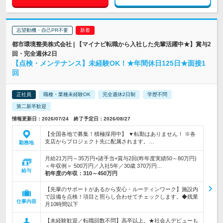
志望動機・自己PR不要
都市環境整美株式会社 | 【マイナビ転職から入社した先輩活躍中★】賞与2
回・完全週休2日
【点検・メンテナンス】未経験OK！★年間休日125日★面接1
回
正社員
職種・業種未経験OK
完全週休2日制
学歴不問
第二新卒歓迎
情報更新日：2026/07/24 終了予定日：2026/08/27
【全国各地で募集！積極採用中】 ▼転勤はありません！ ※各
支店からプロジェクト先に配属されます。…
勤務地
月給21万円～35万円+諸手当+賞与2回(昨年度実績50～80万円)
＜年収例＞ 500万円／入社5年／30歳 370万円…
給与
初年度の年収：
310～450万円
【先輩のサポートがあるから安心・ルーティンワーク】施設内
で設備を点検！項目と照らし合わせてチェックします。◆残業
仕事内容
月10時間以下
【未経験歓迎／転職回数不問】高卒以上。★社会人デビューも