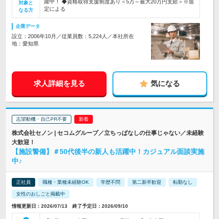
躍中！ ◆資格取得支援制度あり＜5万～最大20万円支給＞※規
対象と
定による
なる方
企業データ
設立：2006年10月／従業員数：5,224人／本社所在
地：愛知県
求人詳細を見る
気になる
志望動機・自己PR不要
株式会社セノン | セコムグループ／立ちっぱなしの仕事じゃない／未経験
大歓迎！
【施設警備】＃50代後半の新人も活躍中！カジュアル面談実施
中♪
正社員
職種・業種未経験OK
学歴不問
第二新卒歓迎
転勤なし
女性のおしごと掲載中
情報更新日：2026/07/13 終了予定日：2026/09/10