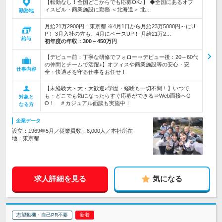
【転勤なし！全国どこからでも応募OK♪】 ◆全国にあるオフ
ィスビル・商業施設に勤務 ＜北海道＞ 北…
勤務地
月給21万2900円：東京都 ※4月1日から月給23万5000円～にU
P！ 3月入社の方も、4月にベースUP！ 月給21万2…
給与
初年度の年収：
300～450万円
【デビュー前：丁寧な研修でフォロー⇒デビュー後：20～60代
の仲間とチームで活躍♪】オフィスや商業施設等の安心・安
仕事内容
全・快適さを守る仕事をお任せ！
【未経験大・大・大歓迎♪学歴・経験も一切不問！】いつで
も・どこでも気になったらすぐ応募ができる⇒Web面接へG
対象と
O！ ＃カジュアル面談も実施中！
なる方
企業データ
設立：1969年5月／従業員数：8,000人／本社所在
地：東京都
求人詳細を見る
気になる
志望動機・自己PR不要