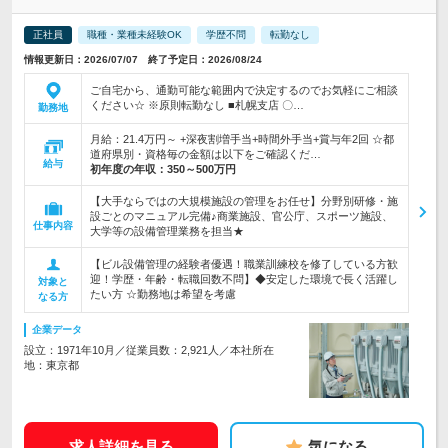
正社員
職種・業種未経験OK
学歴不問
転勤なし
情報更新日：2026/07/07 終了予定日：2026/08/24
ご自宅から、通勤可能な範囲内で決定するのでお気軽にご相談
ください☆ ※原則転勤なし ■札幌支店 〇…
勤務地
月給：21.4万円～ +深夜割増手当+時間外手当+賞与年2回 ☆都
道府県別・資格毎の金額は以下をご確認くだ…
給与
初年度の年収：
350～500万円
【大手ならではの大規模施設の管理をお任せ】分野別研修・施
設ごとのマニュアル完備♪商業施設、官公庁、スポーツ施設、
仕事内容
大学等の設備管理業務を担当★
【ビル設備管理の経験者優遇！職業訓練校を修了している方歓
迎！学歴・年齢・転職回数不問】◆安定した環境で長く活躍し
対象と
たい方 ☆勤務地は希望を考慮
なる方
企業データ
設立：1971年10月／従業員数：2,921人／本社所在
地：東京都
求人詳細を見る
気になる