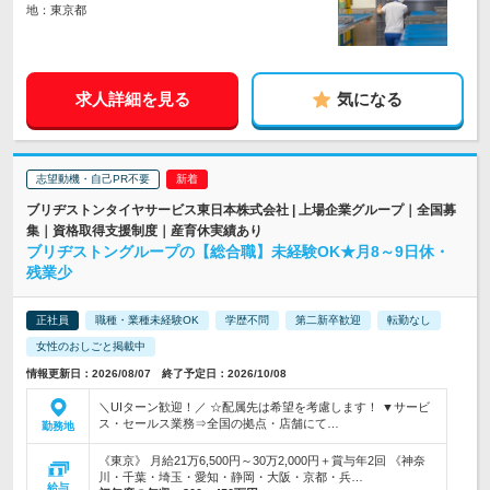
地：東京都
求人詳細を見る
気になる
志望動機・自己PR不要
ブリヂストンタイヤサービス東日本株式会社 | 上場企業グループ｜全国募
集｜資格取得支援制度｜産育休実績あり
ブリヂストングループの【総合職】未経験OK★月8～9日休・
残業少
正社員
職種・業種未経験OK
学歴不問
第二新卒歓迎
転勤なし
女性のおしごと掲載中
情報更新日：2026/08/07 終了予定日：2026/10/08
＼UIターン歓迎！／ ☆配属先は希望を考慮します！ ▼サービ
ス・セールス業務⇒全国の拠点・店舗にて…
勤務地
《東京》 月給21万6,500円～30万2,000円＋賞与年2回 《神奈
川・千葉・埼玉・愛知・静岡・大阪・京都・兵…
給与