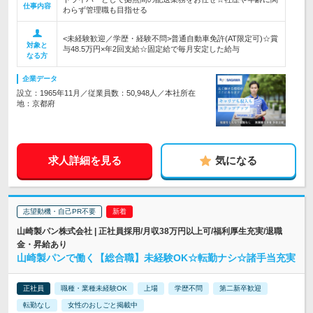
仕事内容
わらず管理職も目指せる
<未経験歓迎／学歴・経験不問>普通自動車免許(AT限定可)☆賞
対象と
与48.5万円×年2回支給☆固定給で毎月安定した給与
なる方
企業データ
設立：1965年11月／従業員数：50,948人／本社所在
地：京都府
求人詳細を見る
気になる
志望動機・自己PR不要
山崎製パン株式会社 | 正社員採用/月収38万円以上可/福利厚生充実/退職
金・昇給あり
山崎製パンで働く【総合職】未経験OK☆転勤ナシ☆諸手当充実
正社員
職種・業種未経験OK
上場
学歴不問
第二新卒歓迎
転勤なし
女性のおしごと掲載中