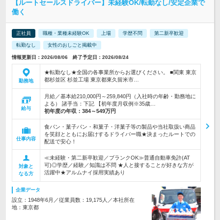
【ルートセールスドライバー】未経験OK/転勤なし/安定企業で
働く
正社員
職種・業種未経験OK
上場
学歴不問
第二新卒歓迎
転勤なし
女性のおしごと掲載中
情報更新日：2026/08/06 終了予定日：2026/08/24
★転勤なし★全国の各事業所からお選びください。 ■関東 東京
都杉並区 杉並工場 東京都東久留米市…
勤務地
月給／基本給210,000円～259,840円（入社時の年齢・勤務地に
よる） 諸手当：下記 【初年度月収例※35歳…
給与
初年度の年収：
384～549万円
食パン・菓子パン・和菓子・洋菓子等の製品や当社取扱い商品
を笑顔とともにお届けするドライバー職★決まったルートでの
仕事内容
配送で安心！
≪未経験・第二新卒歓迎／ブランクOK≫普通自動車免許(AT
可)◎学歴／経験／知識は不問 ★人と接することが好きな方が
対象と
活躍中★アルムナイ採用実績あり
なる方
企業データ
設立：1948年6月／従業員数：19,175人／本社所在
地：東京都