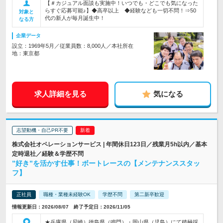
【＃カジュアル面談も実施中！いつでも・どこでも気になった
らすぐ応募可能♪】◆高卒以上 ◆経験なども一切不問！⇒50
対象と
代の新人が毎月誕生中！
なる方
企業データ
設立：1969年5月／従業員数：8,000人／本社所在
地：東京都
求人詳細を見る
気になる
志望動機・自己PR不要
株式会社オペレーションサービス | 年間休日123日／残業月5h以内／基本
定時退社／経験＆学歴不問
”好き”を活かす仕事！ボートレースの【メンテナンススタッ
フ】
正社員
職種・業種未経験OK
学歴不問
第二新卒歓迎
情報更新日：2026/08/07 終了予定日：2026/11/05
★兵庫県（尼崎）徳島県（鳴門）・岡山県（児島）にて積極採