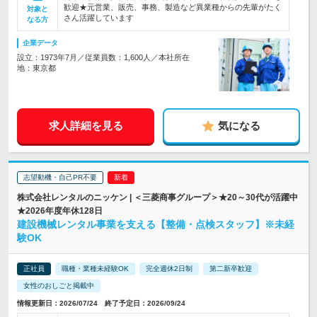
歓迎★元営業、販売、事務、製造など異業種からの先輩がたく
対象と
さん活躍しています
なる方
企業データ
設立：1973年7月／従業員数：1,600人／本社所在
地：東京都
求人詳細を見る
気になる
志望動機・自己PR不要
株式会社レンタルのニッケン | ＜三菱商事グループ＞★20～30代が活躍中
★2026年度年休128日
建設機械レンタル事業を支える【整備・点検スタッフ】※未経
験OK
正社員
職種・業種未経験OK
完全週休2日制
第二新卒歓迎
女性のおしごと掲載中
情報更新日：2026/07/24 終了予定日：2026/09/24