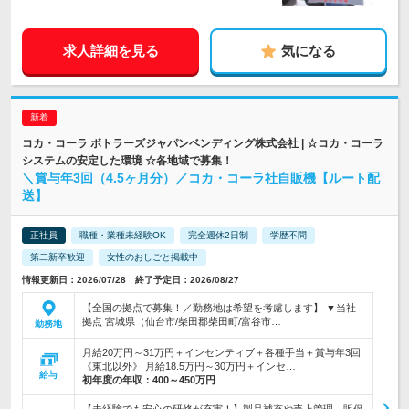
求人詳細を見る
気になる
コカ・コーラ ボトラーズジャパンベンディング株式会社 | ☆コカ・コーラ
システムの安定した環境 ☆各地域で募集！
＼賞与年3回（4.5ヶ月分）／コカ・コーラ社自販機【ルート配
送】
正社員
職種・業種未経験OK
完全週休2日制
学歴不問
第二新卒歓迎
女性のおしごと掲載中
情報更新日：2026/07/28 終了予定日：2026/08/27
【全国の拠点で募集！／勤務地は希望を考慮します】 ▼当社
拠点 宮城県（仙台市/柴田郡柴田町/富谷市…
勤務地
月給20万円～31万円＋インセンティブ＋各種手当＋賞与年3回
《東北以外》 月給18.5万円～30万円＋インセ…
給与
初年度の年収：
400～450万円