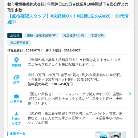
都市環境整美株式会社 | 年間休日125日★残業月10時間以下★官公庁との
取引多数！
【点検確認スタッフ】#未経験OK！#面接1回のみ#20・30代活
躍中
正社員
職種・業種未経験OK
完全週休2日制
学歴不問
第二新卒歓迎
情報更新日：2026/07/24 終了予定日：2026/08/27
【全国各地で募集！積極採用中】 ▼転勤はありません！ ※各
支店からプロジェクト先に配属されます。…
勤務地
月給21万円～35万円+諸手当+賞与2回(昨年度実績50～80万円)
＜年収例＞ 500万円／入社5年／30歳 370万円…
給与
初年度の年収：
310～450万円
【難しい業務ゼロ・ルーティンワークで覚えやすい◎】施設内
で項目に応じた内容をチェックするなど、点検をお任せ。★研
仕事内容
修・OJTあり
【未経験・第二新卒歓迎！学歴不問】元アルバイト、営業、飲
食など、ほとんどの先輩が未経験スタート！★必要事項のみの
対象と
シンプル応募
なる方
企業データ