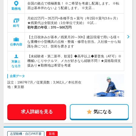
全国の拠点で積極募集！ ※ご希望を考慮し配属します。 ※転
居は基本伴わないよう配慮します。 ※支店…
勤務地
月給22万円～35万円+各種手当＋賞与（年2回※賞与3.6ヶ月）
★残業代は全額支給（1分単位で支給） ※試…
給与
初年度の年収：
370～500万円
【土日祝休みが基本／残業月20～30h】建設現場で用いる様々
な重機や小型機具の点検・整備・修理を担当。入社後一から知
仕事内容
識を身につけ、技術を磨きます
【未経験者・第二新卒、歓迎】◆高卒以上◆要普免（AT可）※
機械いじりやクルマ、メカが好きなら経験不問！★資格取得支
対象と
援あり★勤務地は希望を考慮
なる方
企業データ
設立：1967年7月／従業員数：3,962人／本社所在
地：東京都
求人詳細を見る
気になる
志望動機・自己PR不要