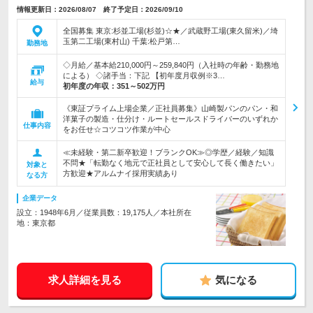
情報更新日：2026/08/07 終了予定日：2026/09/10
全国募集 東京:杉並工場(杉並)☆★／武蔵野工場(東久留米)／埼
玉第二工場(東村山) 千葉:松戸第…
勤務地
◇月給／基本給210,000円～259,840円（入社時の年齢・勤務地
による） ◇諸手当：下記 【初年度月収例※3…
給与
初年度の年収：
351～502万円
《東証プライム上場企業／正社員募集》山崎製パンのパン・和
洋菓子の製造・仕分け・ルートセールスドライバーのいずれか
仕事内容
をお任せ☆コツコツ作業が中心
≪未経験・第二新卒歓迎！ブランクOK≫◎学歴／経験／知識
不問★「転勤なく地元で正社員として安心して長く働きたい」
対象と
方歓迎★アルムナイ採用実績あり
なる方
企業データ
設立：1948年6月／従業員数：19,175人／本社所在
地：東京都
求人詳細を見る
気になる