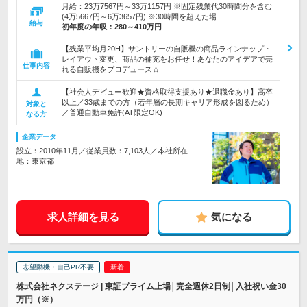
月給：23万7567円～33万1157円 ※固定残業代30時間分を含む
(4万5667円～6万3657円) ※30時間を超えた場…
給与
初年度の年収：
280～410万円
【残業平均月20H】サントリーの自販機の商品ラインナップ・
レイアウト変更、商品の補充をお任せ！あなたのアイデアで売
仕事内容
れる自販機をプロデュース☆
【社会人デビュー歓迎★資格取得支援あり★退職金あり】高卒
以上／33歳までの方（若年層の長期キャリア形成を図るため）
対象と
／普通自動車免許(AT限定OK)
なる方
企業データ
設立：2010年11月／従業員数：7,103人／本社所在
地：東京都
求人詳細を見る
気になる
志望動機・自己PR不要
株式会社ネクステージ | 東証プライム上場│完全週休2日制│入社祝い金30
万円（※）