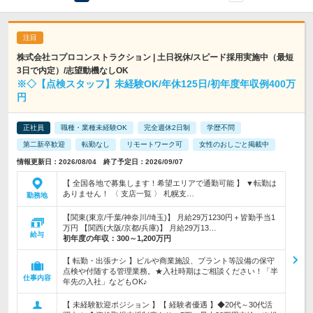
株式会社コプロコンストラクション | 土日祝休/スピード採用実施中（最短
3日で内定）/志望動機なしOK
※◇【点検スタッフ】未経験OK/年休125日/初年度年収例400万
円
正社員
職種・業種未経験OK
完全週休2日制
学歴不問
第二新卒歓迎
転勤なし
リモートワーク可
女性のおしごと掲載中
情報更新日：2026/08/04 終了予定日：2026/09/07
【 全国各地で募集します！希望エリアで通勤可能 】 ▼転勤は
ありません！ 〈 支店一覧 〉 札幌支…
勤務地
【関東(東京/千葉/神奈川/埼玉)】 月給29万1230円＋皆勤手当1
万円 【関西(大阪/京都/兵庫)】 月給29万13…
給与
初年度の年収：
300～1,200万円
【 転勤・出張ナシ 】ビルや商業施設、プラント等設備の保守
点検や付随する管理業務。★入社時期はご相談ください！「半
仕事内容
年先の入社」などもOK♪
【 未経験歓迎ポジション 】【 経験者優遇 】◆20代～30代活