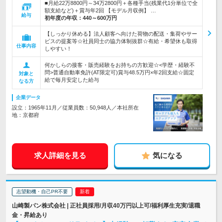
■月給22万8800円～34万2800円＋各種手当(残業代1分単位で全
額支給など)＋賞与年2回 【モデル月収例】 …
給与
初年度の年収：
440～600万円
【しっかり休める】法人顧客へ向けた荷物の配送・集荷やサー
ビスの提案等☆社員同士の協力体制抜群☆有給・希望休も取得
仕事内容
しやすい！
何かしらの接客・販売経験をお持ちの方歓迎☆<学歴・経験不
問>普通自動車免許(AT限定可)賞与48.5万円×年2回支給☆固定
対象と
給で毎月安定した給与
なる方
企業データ
設立：1965年11月／従業員数：50,948人／本社所在
地：京都府
求人詳細を見る
気になる
志望動機・自己PR不要
山崎製パン株式会社 | 正社員採用/月収40万円以上可/福利厚生充実/退職
金・昇給あり