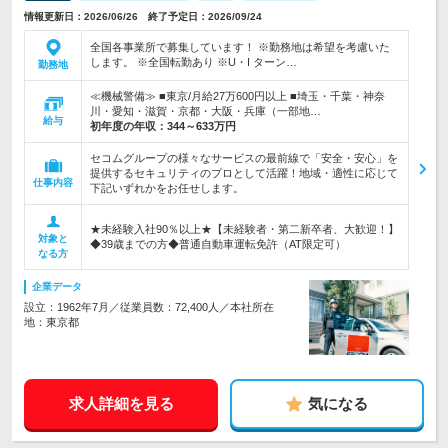
情報更新日：2026/06/26 終了予定日：2026/09/24
全国各事業所で募集しています！ ※勤務地は希望を考慮いた
します。 ※全国転勤あり ※U・I ターン…
勤務地
≪機械警備≫ ■東京/月給27万600円以上 ■埼玉・千葉・神奈
川・愛知・滋賀・京都・大阪・兵庫（一部地…
給与
初年度の年収：
344～633万円
セコムグループの様々なサービスの最前線で「安全・安心」を
提供するセキュリティのプロとして活躍！地域・適性に応じて
仕事内容
下記いずれかをお任せします。
★未経験入社90％以上★【未経験者・第二新卒者、大歓迎！】
対象と
◆39歳までの方◆普通自動車運転免許（AT限定可）
なる方
企業データ
設立：1962年7月／従業員数：72,400人／本社所在
地：東京都
求人詳細を見る
気になる