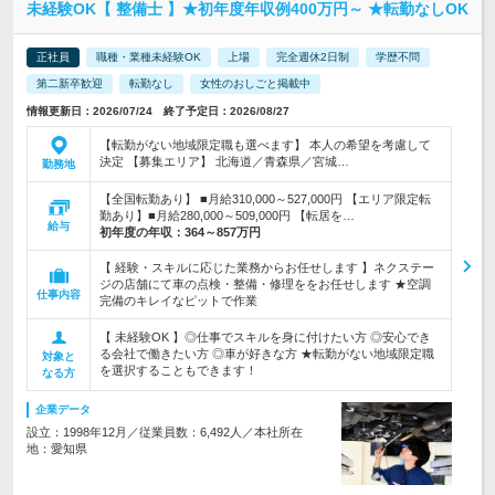
未経験OK【 整備士 】★初年度年収例400万円～ ★転勤なしOK
正社員
職種・業種未経験OK
上場
完全週休2日制
学歴不問
第二新卒歓迎
転勤なし
女性のおしごと掲載中
情報更新日：2026/07/24 終了予定日：2026/08/27
【転勤がない地域限定職も選べます】 本人の希望を考慮して
決定 【募集エリア】 北海道／青森県／宮城…
勤務地
【全国転勤あり】 ■月給310,000～527,000円 【エリア限定転
勤あり】■月給280,000～509,000円 【転居を…
給与
初年度の年収：
364～857万円
【 経験・スキルに応じた業務からお任せします 】ネクステー
ジの店舗にて車の点検・整備・修理ををお任せします ★空調
仕事内容
完備のキレイなピットで作業
【 未経験OK 】◎仕事でスキルを身に付けたい方 ◎安心でき
る会社で働きたい方 ◎車が好きな方 ★転勤がない地域限定職
対象と
を選択することもできます！
なる方
企業データ
設立：1998年12月／従業員数：6,492人／本社所在
地：愛知県