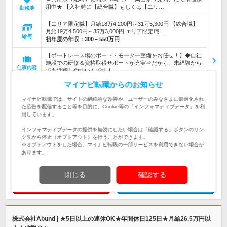
用中★ 【入社時に【総合職】もしくは【エリ…
勤務地
【エリア限定職】月給18万4,200円～31万5,300円 【総合職】
月給19万4,500円～35万3,000円 エリア限定職 …
給与
初年度の年収：
300～550万円
【ボートレース場のボート・モーター整備をお任せ！】◆自社
施設での研修＆資格取得サポートが充実⇒だから、未経験から
仕事内容
でも活躍しやすいんです！
マイナビ転職からのお知らせ
＼35歳以下の限定求人！／… 経験よりも、意欲を重視しま
す！ ★営業、倉庫管理、トラック運転手など、異業種から転
対象と
マイナビ転職では、サイトの継続的な改善や、ユーザーのみなさまに最適化され
職した先輩も活躍しています♪
なる方
た広告を配信すること等を目的に、Cookie等の「インフォマティブデータ」を利
用しています。
企業データ
インフォマティブデータの提供を無効にしたい場合は「確認する」ボタンのリン
設立：1980年11月／従業員数：180人／本社所在地：
ク先から停止（オプトアウト）を行うことができます。
大阪府
※オプトアウトをした場合、マイナビ転職の一部サービスを利用できない場合が
あります。
閉じる
確認する
求人詳細を見る
気になる
株式会社Abund | ★5日以上の連休OK★年間休日125日★月給26.5万円以