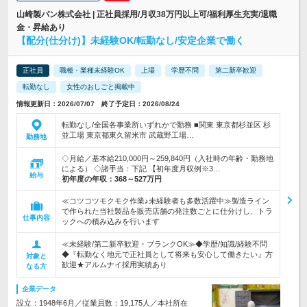
山崎製パン株式会社 | 正社員採用/月収38万円以上可/福利厚生充実/退職
金・昇給あり
【配分(仕分け)】未経験OK/転勤なし/安定企業で働く
正社員
職種・業種未経験OK
上場
学歴不問
第二新卒歓迎
転勤なし
女性のおしごと掲載中
情報更新日：2026/07/07 終了予定日：2026/08/24
転勤なし/全国各事業所いずれかで勤務 ■関東 東京都杉並区 杉
並工場 東京都東久留米市 武蔵野工場…
勤務地
◇月給／基本給210,000円～259,840円（入社時の年齢・勤務地
による） ◇諸手当：下記 【初年度月収例※3…
給与
初年度の年収：
368～527万円
≪コツコツモクモク作業♪未経験者も多数活躍中≫製造ライン
で作られた当社製品を販売店舗の発注数ごとに仕分けし、トラ
仕事内容
ックへの積み込みを行います
≪未経験/第二新卒歓迎・ブランクOK≫◆学歴/知識/経験不問
◆『転勤なく地元で正社員として将来も安心して働きたい』方
対象と
歓迎★アルムナイ採用実績あり
なる方
企業データ
設立：1948年6月／従業員数：19,175人／本社所在