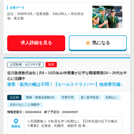
企業データ
設立：2005年3月／従業員数：158,295人／本社所在
地：東京都
求人詳細を見る
気になる
志望動機・自己PR不要
佐川急便株式会社 | 月8～10日休み/作業量が公平な職場環境/20～30代を中
心に活躍中
接客・販売の幅は不問！【セールスドライバー】独身寮完備♪
正社員
職種・業種未経験OK
学歴不問
第二新卒歓迎
転勤なし
女性のおしごと掲載中
情報更新日：2026/08/04 終了予定日：2026/09/07
☆全国募集☆ ※転居を伴う転勤なし 【日本全国の以下の拠点
で募集】 北海道：札幌市、函館市 他 青…
勤務地