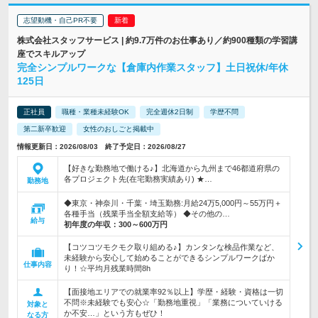
志望動機・自己PR不要
株式会社スタッフサービス | 約9.7万件のお仕事あり／約900種類の学習講
座でスキルアップ
完全シンプルワークな【倉庫内作業スタッフ】土日祝休/年休
125日
正社員
職種・業種未経験OK
完全週休2日制
学歴不問
第二新卒歓迎
女性のおしごと掲載中
情報更新日：2026/08/03 終了予定日：2026/08/27
【好きな勤務地で働ける♪】北海道から九州まで46都道府県の
各プロジェクト先(在宅勤務実績あり) ★…
勤務地
◆東京・神奈川・千葉・埼玉勤務:月給24万5,000円～55万円＋
各種手当（残業手当全額支給等） ◆その他の…
給与
初年度の年収：
300～600万円
【コツコツモクモク取り組める♪】カンタンな検品作業など、
未経験から安心して始めることができるシンプルワークばか
仕事内容
り！☆平均月残業時間8h
【面接地エリアでの就業率92％以上】学歴・経験・資格は一切
不問※未経験でも安心☆「勤務地重視」「業務についていける
対象と
か不安…」という方もぜひ！
なる方