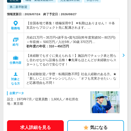
第二新卒歓迎
情報更新日：2026/07/24 終了予定日：2026/08/27
【全国各地で募集！積極採用中】 ▼転勤はありません！ ※各
支店からプロジェクト先に配属されます。…
勤務地
月給21万円～35万円+諸手当+賞与2回(昨年度実績50～80万円)
＜年収例＞ 500万円／入社5年／30歳 370万円…
給与
初年度の年収：
310～450万円
【未経験でもすぐに覚えられる！】施設内でチェック表と照ら
し合わせながら設備を点検！◆先輩もほとんどが未経験からス
仕事内容
タートしてるので安心です！
【未経験歓迎／学歴・転職回数不問】社会人経験のある方。★
「新しいことにチャレンジしたい」「オフも充実させたい」な
対象と
ど応募理由も不問！
なる方
企業データ
設立：1973年7月／従業員数：1,600人／本社所在
地：東京都
求人詳細を見る
気になる