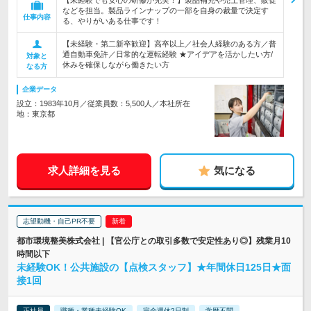
【未経験でも安心の研修が充実！】製品補充や売上管理、販促
などを担当。製品ラインナップの一部を自身の裁量で決定す
仕事内容
る、やりがいある仕事です！
【未経験・第二新卒歓迎】高卒以上／社会人経験のある方／普
通自動車免許／日常的な運転経験 ★アイデアを活かしたい方/
対象と
休みを確保しながら働きたい方
なる方
企業データ
設立：1983年10月／従業員数：5,500人／本社所在
地：東京都
求人詳細を見る
気になる
志望動機・自己PR不要
都市環境整美株式会社 | 【官公庁との取引多数で安定性あり◎】残業月10
時間以下
未経験OK！公共施設の【点検スタッフ】★年間休日125日★面
接1回
正社員
職種・業種未経験OK
完全週休2日制
学歴不問