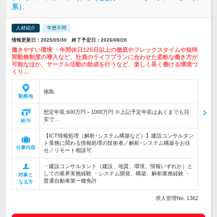
系）
人材紹介
学歴不問
情報更新日：2025/05/30 終了予定日：2026/08/20
働きやすい環境 ・年間休日125日以上の徹底やフレックスタイムや短時
間勤務制度の導入など、社員のライフプランに合わせた柔軟な働き方が
可能なほか、サークル活動の助成を行うなど、楽しく長く働ける環境づ
くり…
徳島
勤務地
想定年収:600万円～1000万円 ※上記予定年収はあくまでも目
安で…
給与
【ICT情報処理（解析･システム構築など）】建設コンサルタン
ト業務に関わる情報処理の技術者／解析･システム構築をお任
仕事内容
せ／リモート相談可
・建設コンサルタント（建設、地質、環境、情報いずれか）と
しての業界実務経験 ・システム開発、構築、解析業務経験 ・
対象と
普通自動車第一種免許
なる方
求人管理No. 1362