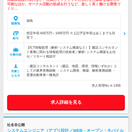
可能なほか、サークル活動の助成を行うなど、楽しく長く働ける環境づ
くり…
徳島
勤務地
想定年収:600万円～1000万円 ※上記予定年収はあくまでも目
安で…
給与
【ICT情報処理（解析･システム構築など）】建設コンサルタン
ト業務に関わる情報処理の技術者／解析･システム構築をお任
仕事内容
せ／リモート相談可
・建設コンサルタント（建設、地質、環境、情報いずれか）と
しての業界実務経験 ・システム開発、構築、解析業務経験 ・
対象と
普通自動車第一種免許
なる方
求人管理No. k-1358
求人詳細を見る
社名非公開
システムエンジニア（アプリ設計／WEB・オープン・モバイル