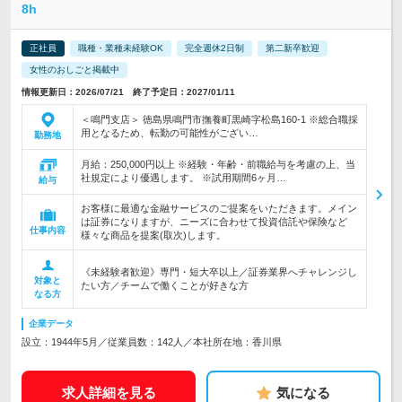
8h
正社員
職種・業種未経験OK
完全週休2日制
第二新卒歓迎
女性のおしごと掲載中
情報更新日：2026/07/21 終了予定日：2027/01/11
＜鳴門支店＞ 徳島県鳴門市撫養町黒崎字松島160-1 ※総合職採
用となるため、転勤の可能性がござい…
勤務地
月給：250,000円以上 ※経験・年齢・前職給与を考慮の上、当
社規定により優遇します。 ※試用期間6ヶ月…
給与
お客様に最適な金融サービスのご提案をいただきます。メイン
は証券になりますが、ニーズに合わせて投資信託や保険など
仕事内容
様々な商品を提案(取次)します。
《未経験者歓迎》専門・短大卒以上／証券業界へチャレンジし
対象と
たい方／チームで働くことが好きな方
なる方
企業データ
設立：1944年5月／従業員数：142人／本社所在地：香川県
求人詳細を見る
気になる