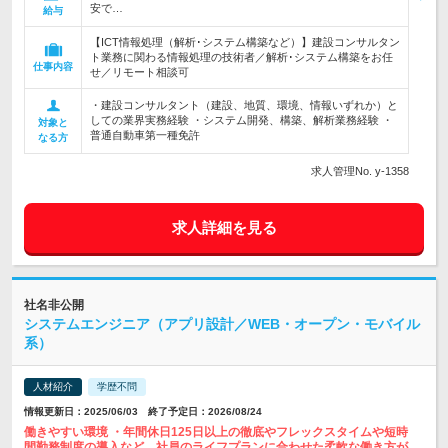
安で…
給与
【ICT情報処理（解析･システム構築など）】建設コンサルタン
ト業務に関わる情報処理の技術者／解析･システム構築をお任
仕事内容
せ／リモート相談可
・建設コンサルタント（建設、地質、環境、情報いずれか）と
しての業界実務経験 ・システム開発、構築、解析業務経験 ・
対象と
普通自動車第一種免許
なる方
求人管理No. y-1358
求人詳細を見る
社名非公開
システムエンジニア（アプリ設計／WEB・オープン・モバイル
系）
人材紹介
学歴不問
情報更新日：2025/06/03 終了予定日：2026/08/24
働きやすい環境 ・年間休日125日以上の徹底やフレックスタイムや短時
間勤務制度の導入など、社員のライフプランに合わせた柔軟な働き方が