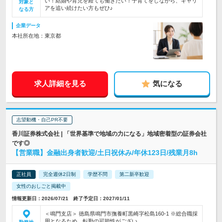
い！結婚や育児を経ても働きたい！子育てをしながら、キャリ
対象と
アを追い続けたい方もぜひ♪
なる方
企業データ
本社所在地：東京都
求人詳細を見る
気になる
志望動機・自己PR不要
香川証券株式会社 | 「世界基準で地域の力になる」地域密着型の証券会社
です◎
【営業職】金融出身者歓迎/土日祝休み/年休123日/残業月8h
正社員
完全週休2日制
学歴不問
第二新卒歓迎
女性のおしごと掲載中
情報更新日：2026/07/21 終了予定日：2027/01/11
＜鳴門支店＞ 徳島県鳴門市撫養町黒崎字松島160-1 ※総合職採
用となるため、転勤の可能性がござい…