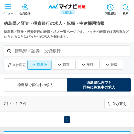
四国版
メニュー
会員登録
閲覧履歴
検索
徳島県／証券・投資銀行の求人・転職・中途採用情報
徳島県／証券・投資銀行の転職・求人一覧ページです。マイナビ転職では徳島市など
からもあなたにぴったりの求人を探せます。
徳島県／証券・投資銀行
勤務地
職種
年収
特徴
条件変更
徳島県
以外でも
徳島県
で募集中の求人
同時に募集中の求人
7
1
7
件中
-
件
並び替え
1