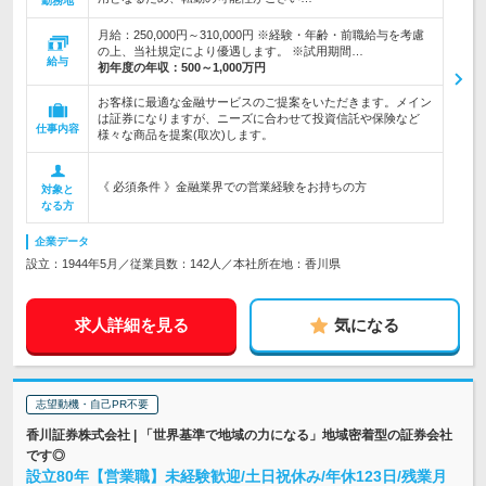
勤務地
月給：250,000円～310,000円 ※経験・年齢・前職給与を考慮
の上、当社規定により優遇します。 ※試用期間…
給与
初年度の年収：
500～1,000万円
お客様に最適な金融サービスのご提案をいただきます。メイン
は証券になりますが、ニーズに合わせて投資信託や保険など
仕事内容
様々な商品を提案(取次)します。
《 必須条件 》金融業界での営業経験をお持ちの方
対象と
なる方
企業データ
設立：1944年5月／従業員数：142人／本社所在地：香川県
求人詳細を見る
気になる
志望動機・自己PR不要
香川証券株式会社 | 「世界基準で地域の力になる」地域密着型の証券会社
です◎
設立80年【営業職】未経験歓迎/土日祝休み/年休123日/残業月