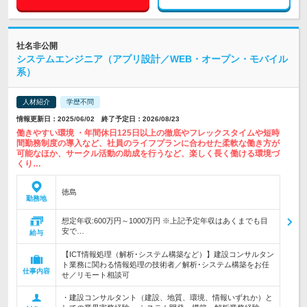
社名非公開
システムエンジニア（アプリ設計／WEB・オープン・モバイル
系）
人材紹介
学歴不問
情報更新日：2025/06/02 終了予定日：2026/08/23
働きやすい環境 ・年間休日125日以上の徹底やフレックスタイムや短時
間勤務制度の導入など、社員のライフプランに合わせた柔軟な働き方が
可能なほか、サークル活動の助成を行うなど、楽しく長く働ける環境づ
くり…
徳島
勤務地
想定年収:600万円～1000万円 ※上記予定年収はあくまでも目
安で…
給与
【ICT情報処理（解析･システム構築など）】建設コンサルタン
ト業務に関わる情報処理の技術者／解析･システム構築をお任
仕事内容
せ／リモート相談可
・建設コンサルタント（建設、地質、環境、情報いずれか）と