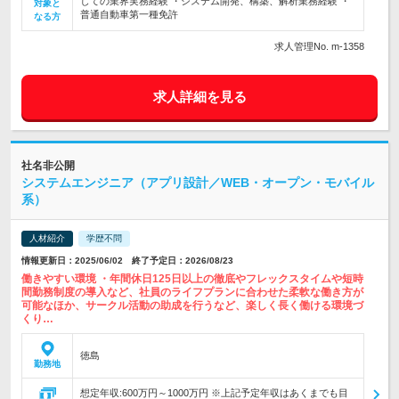
しての業界実務経験 ・システム開発、構築、解析業務経験 ・
対象と
普通自動車第一種免許
なる方
求人管理No. m-1358
求人詳細を見る
社名非公開
システムエンジニア（アプリ設計／WEB・オープン・モバイル
系）
人材紹介
学歴不問
情報更新日：2025/06/02 終了予定日：2026/08/23
働きやすい環境 ・年間休日125日以上の徹底やフレックスタイムや短時
間勤務制度の導入など、社員のライフプランに合わせた柔軟な働き方が
可能なほか、サークル活動の助成を行うなど、楽しく長く働ける環境づ
くり…
徳島
勤務地
想定年収:600万円～1000万円 ※上記予定年収はあくまでも目