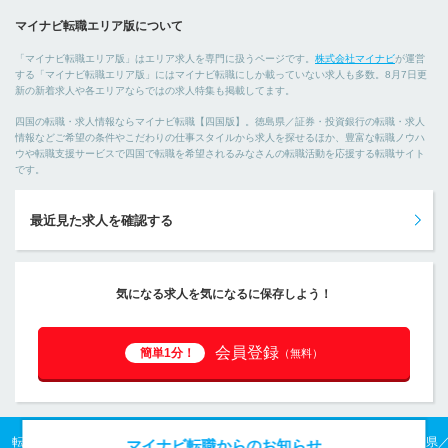
マイナビ転職エリア版について
「マイナビ転職エリア版」はエリア求人を専門に扱うページです。
株式会社マイナビ
が運営
する「マイナビ転職エリア版」にはマイナビ転職にしか載っていない求人も多数。8月7日更
新の新着求人や各エリアならではの求人特集も掲載してます。
四国の転職・求人情報ならマイナビ転職【四国版】。徳島県／証券・投資銀行の転職・求人
情報などご希望の条件やこだわりの仕事スタイルから求人を探せるほか、豊富な転職ノウハ
ウや転職支援サービスで四国で転職を希望されるみなさんの転職活動を応援する転職サイト
です。
最近見た求人を確認する
気になる求人を気になるに保存しよう！
会員登録
簡単1分！
（無料）
転職TOP
四国の転職・求人情報TOP
徳島県の転職・求人情報TOP
徳島県
マイナビ転職からのお知らせ