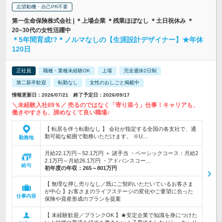
志望動機・自己PR不要
第一生命保険株式会社 | ＊上場企業 ＊残業ほぼなし ＊土日祝休み ＊
20~30代の女性活躍中
＊5年間育成!?＊ノルマなしの【生涯設計デザイナー】★年休
120日
正社員
職種・業種未経験OK
上場
完全週休2日制
第二新卒歓迎
転勤なし
女性のおしごと掲載中
情報更新日：2026/07/21 終了予定日：2026/09/17
＼未経験入社89％／ 売るのではなく「寄り添う」仕事！キャリアも、
働きやすさも、諦めなくて良い職場♪
【 転居を伴う転勤なし 】 会社が指定する全国の各支社で、通
勤可能な範囲で勤務いただけます。 ※U…
勤務地
月給22.1万円～52.1万円 ＋ 諸手当 ・ベーシックコース：月給2
2.1万円～月給26.1万円 ・アドバンスコー…
給与
初年度の年収：
265～801万円
【 無理な押し売りなし／既にご契約いただいているお客さま
が中心 】お客さまのライフステージの変化やご要望に合った
仕事内容
保険や資産形成のプランを提案
【 未経験歓迎／ブランクOK 】★安定企業で知識を身につけた