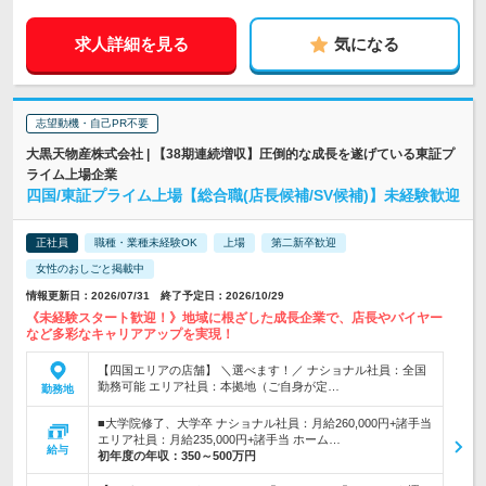
求人詳細を見る
気になる
志望動機・自己PR不要
大黒天物産株式会社 | 【38期連続増収】圧倒的な成長を遂げている東証プ
ライム上場企業
四国/東証プライム上場【総合職(店長候補/SV候補)】未経験歓迎
正社員
職種・業種未経験OK
上場
第二新卒歓迎
女性のおしごと掲載中
情報更新日：2026/07/31 終了予定日：2026/10/29
《未経験スタート歓迎！》地域に根ざした成長企業で、店長やバイヤー
など多彩なキャリアアップを実現！
【四国エリアの店舗】 ＼選べます！／ ナショナル社員：全国
勤務可能 エリア社員：本拠地（ご自身が定…
勤務地
■大学院修了、大学卒 ナショナル社員：月給260,000円+諸手当
エリア社員：月給235,000円+諸手当 ホーム…
給与
初年度の年収：
350～500万円