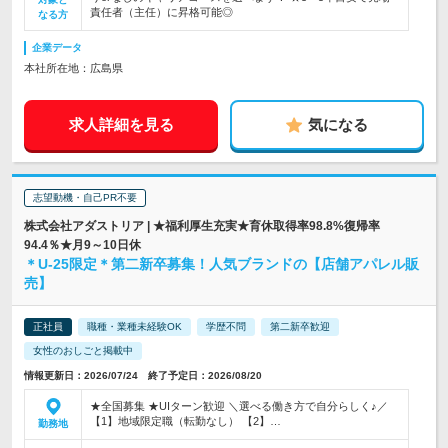
責任者（主任）に昇格可能◎
なる方
企業データ
本社所在地：広島県
求人詳細を見る
気になる
志望動機・自己PR不要
株式会社アダストリア | ★福利厚生充実★育休取得率98.8%復帰率
94.4％★月9～10日休
＊U-25限定＊第二新卒募集！人気ブランドの【店舗アパレル販
売】
正社員
職種・業種未経験OK
学歴不問
第二新卒歓迎
女性のおしごと掲載中
情報更新日：2026/07/24 終了予定日：2026/08/20
★全国募集 ★UIターン歓迎 ＼選べる働き方で自分らしく♪／
【1】地域限定職（転勤なし） 【2】…
勤務地