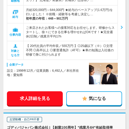
エリア】 北海道／青森県／宮城県／山形県／…
勤務地
月給320,000円～644,000円 ★給与のベースアップ(1.6万円)を
行いました！ ※前職・経験等を考慮し決定し…
給与
初年度の年収：
448～901万円
ご来店されたお客様への接客対応をお任せします。研修からス
タートし、徐々にできる仕事を増やせればOKです！★完全週
仕事内容
休2日制／残業月平均17h
【 20代社員の平均年収／555万円 】◎25歳以下（※）◎文理
不問 ◎高卒以上 ◎要普通免許（AT可）★車の知識は入社後の
対象と
研修で身に付けられます
なる方
企業データ
設立：1998年12月／従業員数：6,492人／本社所在
地：愛知県
求人詳細を見る
気になる
志望動機・自己PR不要
ゴディバジャパン株式会社 | 【創業100周年】*残業月4H*有給取得率