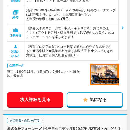
す。 【募集エリア】 北海道／青森県／宮城…
勤務地
月給320,000円～644,000円 ★2026年4月、給与のベースアップ
(1.6万円)を行いました！ ※試用期間3か月(…
給与
初年度の年収：
448～901万円
《業界大手のステージで、収入・キャリアを一気に高めよ
う！》●アウトドア用・街乗り用でもSUV好きなお客様とのコ
仕事内容
ミュニケーションを楽しめます！
《教育プログラム&フォロー制度で業界未経験でも成長でき
る》◆高卒以上◆異業種出身者も多数活躍中 ◆クルマ好きの
対象と
方歓迎！社員割引購入制度も嬉しい
なる方
企業データ
設立：1998年12月／従業員数：6,492人／本社所在
地：愛知県
求人詳細を見る
気になる
志望動機・自己PR不要
株式会社フォーシーズ | *1年目のモデル月収30.3万*月2万以上のこども手