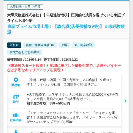
志望動機・自己PR不要
大黒天物産株式会社 | 【38期連続増収】圧倒的な成長を遂げている東証プ
ライム上場企業
東証プライム市場上場！【総合職(店長候補/SV等)】☆未経験歓
迎
正社員
職種・業種未経験OK
上場
第二新卒歓迎
女性のおしごと掲載中
情報更新日：2026/07/24 終了予定日：2026/10/22
《未経験スタート歓迎！》地域に根ざした成長企業で、店長やバイヤー
など多彩なキャリアアップを実現！
【中部・近畿・四国・中国・九州エリアの店舗】 ＼選べま
す！／ ナショナル社員：全国勤務可能 エリア…
勤務地
■大学院修了、大学卒 ナショナル社員：月給260,000円+諸手当
エリア社員：月給235,000円+諸手当 ホーム…
給与
初年度の年収：
350～500万円
【メガ・ディスカウントストア「ラ・ムー」「ディオ」を運
営！】店舗運営全般をお任せします。バイヤー、スーパーバイ
仕事内容
ザーへのステップアップも可能！