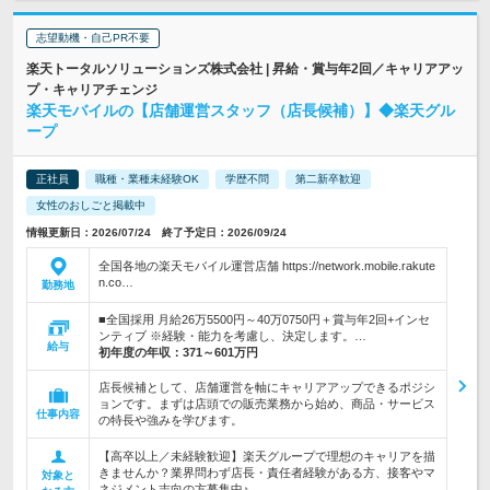
志望動機・自己PR不要
楽天トータルソリューションズ株式会社 | 昇給・賞与年2回／キャリアアッ
プ・キャリアチェンジ
楽天モバイルの【店舗運営スタッフ（店長候補）】◆楽天グル
ープ
正社員
職種・業種未経験OK
学歴不問
第二新卒歓迎
女性のおしごと掲載中
情報更新日：2026/07/24 終了予定日：2026/09/24
全国各地の楽天モバイル運営店舗 https://network.mobile.rakute
n.co…
勤務地
■全国採用 月給26万5500円～40万0750円＋賞与年2回+インセ
ンティブ ※経験・能力を考慮し、決定します。…
給与
初年度の年収：
371～601万円
店長候補として、店舗運営を軸にキャリアアップできるポジシ
ョンです。まずは店頭での販売業務から始め、商品・サービス
仕事内容
の特長や強みを学びます。
【高卒以上／未経験歓迎】楽天グループで理想のキャリアを描
きませんか？業界問わず店長・責任者経験がある方、接客やマ
対象と
ネジメント志向の方募集中♪