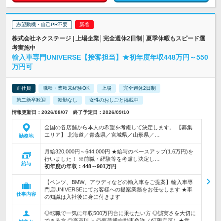
志望動機・自己PR不要
株式会社ネクステージ | 上場企業│完全週休2日制│夏季休暇もスピード選
考実施中
輸入車専門UNIVERSE【接客担当】★初年度年収448万円～550
万円可
正社員
職種・業種未経験OK
上場
完全週休2日制
第二新卒歓迎
転勤なし
女性のおしごと掲載中
情報更新日：2026/08/07 終了予定日：2026/09/10
全国の各店舗から本人の希望を考慮して決定します。 【募集
エリア】 北海道／青森県／宮城県／山形県／…
勤務地
月給320,000円～644,000円 ★給与のベースアップ(1.6万円)を
行いました！ ※前職・経験等を考慮し決定し…
給与
初年度の年収：
448～901万円
【ベンツ、BMW、アウディなどの輸入車をご提案】輸入車専
門店UNIVERSEにてお客様への提案業務をお任せします ★車
仕事内容
の知識は入社後に身に付きます
◎転職で一気に年収500万円台に乗せたい方 ◎誠実さを大切に
できる方 ◎高卒以上 ◎要普通自動車免許（AT限定可）★営