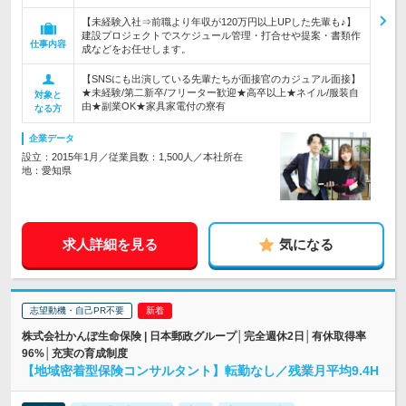
【未経験入社⇒前職より年収が120万円以上UPした先輩も♪】
建設プロジェクトでスケジュール管理・打合せや提案・書類作
仕事内容
成などをお任せします。
【SNSにも出演している先輩たちが面接官のカジュアル面接】
★未経験/第二新卒/フリーター歓迎★高卒以上★ネイル/服装自
対象と
由★副業OK★家具家電付の寮有
なる方
企業データ
設立：2015年1月／従業員数：1,500人／本社所在
地：愛知県
求人詳細を見る
気になる
志望動機・自己PR不要
株式会社かんぽ生命保険 | 日本郵政グループ│完全週休2日│有休取得率
96%│充実の育成制度
【地域密着型保険コンサルタント】転勤なし／残業月平均9.4H