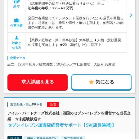
（試用期間中の給与・待遇は変わりません） ※…
給与
初年度の年収：
350～400万円
全国の各店舗にてアシスタント業務を行いながら店長を目指し
ます。将来的には、希望や適性・能力を踏まえ、他部署への配
仕事内容
属の可能性があります。
【業界未経験者・第二新卒歓迎】大卒以上 ★人物・意欲重視
対象と
の採用を実施します ★20～30代を中心に活躍中！
なる方
企業データ
設立：1956年10月／従業員数：10,428人／本社所在地：大阪府 兵庫県
求人詳細を見る
気になる
志望動機・自己PR不要
アイル・パートナーズ株式会社 | 四国のセブン-イレブンを運営する成長企
業！☆未経験歓迎☆
セブンイレブン加盟店経営者サポート【SV(店長候補)】
正社員
職種・業種未経験OK
第二新卒歓迎