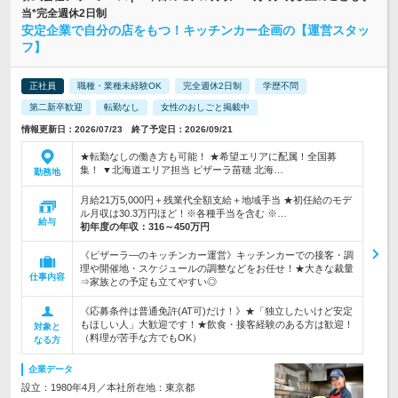
当*完全週休2日制
安定企業で自分の店をもつ！キッチンカー企画の【運営スタッ
フ】
正社員
職種・業種未経験OK
完全週休2日制
学歴不問
第二新卒歓迎
転勤なし
女性のおしごと掲載中
情報更新日：2026/07/23 終了予定日：2026/09/21
★転勤なしの働き方も可能！ ★希望エリアに配属！全国募
集！ ▼北海道エリア担当 ピザーラ苗穂 北海…
勤務地
月給21万5,000円＋残業代全額支給＋地域手当 ★初任給のモデ
ル月収は30.3万円ほど！※各種手当を含む ※…
給与
初年度の年収：
316～450万円
《ピザーラ―のキッチンカー運営》キッチンカーでの接客・調
理や開催地・スケジュールの調整などをお任せ！★大きな裁量
仕事内容
⇒家族との予定も立てやすい◎
《応募条件は普通免許(AT可)だけ！》★「独立したいけど安定
もほしい人」大歓迎です！★飲食・接客経験のある方は歓迎！
対象と
（料理が苦手な方でもOK）
なる方
企業データ
設立：1980年4月／本社所在地：東京都