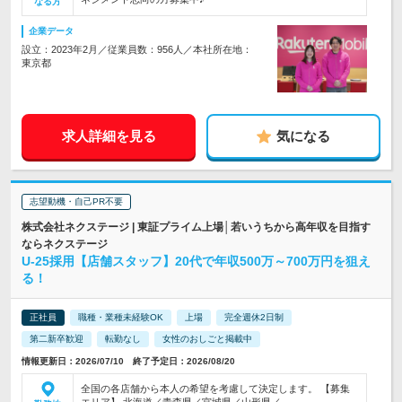
なる方
企業データ
設立：2023年2月／従業員数：956人／本社所在地：
東京都
求人詳細を見る
気になる
志望動機・自己PR不要
株式会社ネクステージ | 東証プライム上場│若いうちから高年収を目指す
ならネクステージ
U‐25採用【店舗スタッフ】20代で年収500万～700万円を狙え
る！
正社員
職種・業種未経験OK
上場
完全週休2日制
第二新卒歓迎
転勤なし
女性のおしごと掲載中
情報更新日：2026/07/10 終了予定日：2026/08/20
全国の各店舗から本人の希望を考慮して決定します。 【募集