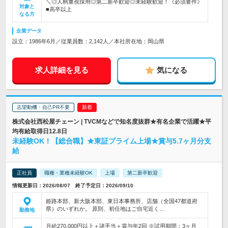
＼◎人柄重視採用◎第二新卒歓迎◎未経験歓迎！《必須要件》
対象と
■高卒以上
なる方
企業データ
設立：1986年6月／従業員数：2,142人／本社所在地：岡山県
求人詳細を見る
気になる
志望動機・自己PR不要
株式会社西松屋チェーン | TVCMなどで知名度抜群★有名企業で活躍★平
均有給取得日12.8日
未経験OK！【総合職】★東証プライム上場★賞与5.7ヶ月分支
給
正社員
職種・業種未経験OK
上場
第二新卒歓迎
情報更新日：2026/08/07 終了予定日：2026/09/10
姫路本部、新大阪本部、東日本事務所、店舗（全国47都道府
県）のいずれか。 原則、初任地はご自宅近く…
勤務地
月給270,000円以上＋諸手当＋賞与年2回 ※試用期間：3ヶ月