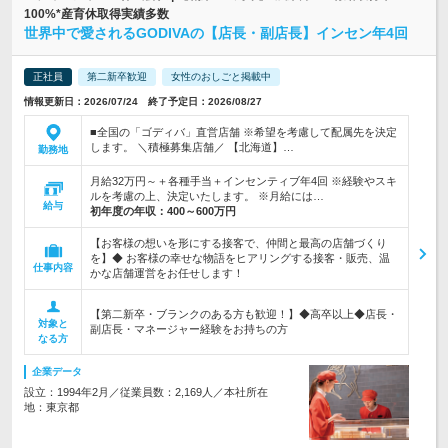
100%*産育休取得実績多数
世界中で愛されるGODIVAの【店長・副店長】インセン年4回
正社員
第二新卒歓迎
女性のおしごと掲載中
情報更新日：2026/07/24 終了予定日：2026/08/27
■全国の「ゴディバ」直営店舗 ※希望を考慮して配属先を決定
します。 ＼積極募集店舗／ 【北海道】…
勤務地
月給32万円～＋各種手当＋インセンティブ年4回 ※経験やスキ
ルを考慮の上、決定いたします。 ※月給には…
給与
初年度の年収：
400～600万円
【お客様の想いを形にする接客で、仲間と最高の店舗づくり
を】◆ お客様の幸せな物語をヒアリングする接客・販売、温
仕事内容
かな店舗運営をお任せします！
【第二新卒・ブランクのある方も歓迎！】◆高卒以上◆店長・
対象と
副店長・マネージャー経験をお持ちの方
なる方
企業データ
設立：1994年2月／従業員数：2,169人／本社所在
地：東京都