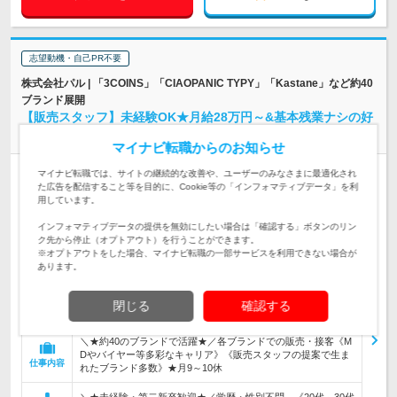
志望動機・自己PR不要
株式会社パル | 「3COINS」「CIAOPANIC TYPY」「Kastane」など約40
ブランド展開
【販売スタッフ】未経験OK★月給28万円～&基本残業ナシの好
環境
マイナビ転職からのお知らせ
正社員
職種・業種未経験OK
学歴不問
第二新卒歓迎
マイナビ転職では、サイトの継続的な改善や、ユーザーのみなさまに最適化され
た広告を配信すること等を目的に、Cookie等の「インフォマティブデータ」を利
女性のおしごと掲載中
用しています。
情報更新日：2026/06/22 終了予定日：2026/08/24
インフォマティブデータの提供を無効にしたい場合は「確認する」ボタンのリン
ク先から停止（オプトアウト）を行うことができます。
★全国にある店舗で募集 ※勤務地は希望を考慮 ※全国転勤対
※オプトアウトをした場合、マイナビ転職の一部サービスを利用できない場合が
象(ご本人と相談の上決定) ＜ブランド一…
勤務地
あります。
月給28万2,000円以上 ＋ 諸手当 ＋ 賞与年2回 ※経験、スキル
などを考慮した上、決定します。 ※試用期間…
閉じる
確認する
給与
初年度の年収：
360～500万円
＼★約40のブランドで活躍★／各ブランドでの販売・接客《M
Dやバイヤー等多彩なキャリア》《販売スタッフの提案で生ま
仕事内容
れたブランド多数》★月9～10休