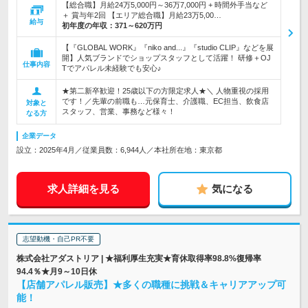
【総合職】月給24万5,000円～36万7,000円 + 時間外手当など
＋ 賞与年2回 【エリア総合職】月給23万5,00…
給与
初年度の年収：
371～620万円
【『GLOBAL WORK』『niko and...』『studio CLIP』などを展
開】人気ブランドでショップスタッフとして活躍！ 研修＋OJ
仕事内容
Tでアパレル未経験でも安心♪
★第二新卒歓迎！25歳以下の方限定求人★＼ 人物重視の採用
です！／先輩の前職も…元保育士、介護職、EC担当、飲食店
対象と
スタッフ、営業、事務など様々！
なる方
企業データ
設立：2025年4月／従業員数：6,944人／本社所在地：東京都
求人詳細を見る
気になる
志望動機・自己PR不要
株式会社アダストリア | ★福利厚生充実★育休取得率98.8%復帰率
94.4％★月9～10日休
【店舗アパレル販売】★多くの職種に挑戦＆キャリアアップ可
能！