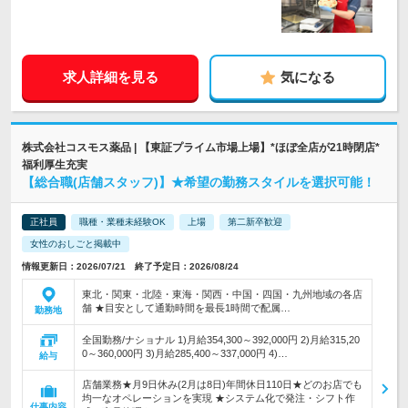
求人詳細を見る
気になる
株式会社コスモス薬品 | 【東証プライム市場上場】*ほぼ全店が21時閉店*
福利厚生充実
【総合職(店舗スタッフ)】★希望の勤務スタイルを選択可能！
正社員
職種・業種未経験OK
上場
第二新卒歓迎
女性のおしごと掲載中
情報更新日：2026/07/21 終了予定日：2026/08/24
東北・関東・北陸・東海・関西・中国・四国・九州地域の各店
舗 ★目安として通勤時間を最長1時間で配属…
勤務地
全国勤務/ナショナル 1)月給354,300～392,000円 2)月給315,20
0～360,000円 3)月給285,400～337,000円 4)…
給与
店舗業務★月9日休み(2月は8日)年間休日110日★どのお店でも
均一なオペレーションを実現 ★システム化で発注・シフト作
仕事内容