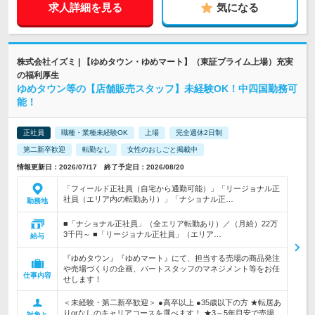
求人詳細を見る
気になる
株式会社イズミ | 【ゆめタウン・ゆめマート】（東証プライム上場）充実
の福利厚生
ゆめタウン等の【店舗販売スタッフ】未経験OK！中四国勤務可
能！
正社員
職種・業種未経験OK
上場
完全週休2日制
第二新卒歓迎
転勤なし
女性のおしごと掲載中
情報更新日：2026/07/17 終了予定日：2026/08/20
「フィールド正社員（自宅から通勤可能）」「リージョナル正
社員（エリア内の転勤あり）」「ナショナル正…
勤務地
■「ナショナル正社員」（全エリア転勤あり）／（月給）22万
3千円～ ■「リージョナル正社員」（エリア…
給与
『ゆめタウン』『ゆめマート』にて、担当する売場の商品発注
や売場づくりの企画、パートスタッフのマネジメント等をお任
仕事内容
せします！
＜未経験・第二新卒歓迎＞ ●高卒以上 ●35歳以下の方 ★転居あ
りorなしのキャリアコースを選べます！ ★3～5年目安で売場
対象と