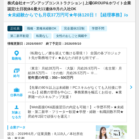
株式会社オープンアップコンストラクション | 上場GROUP&ホワイト企業
認定/土日祝休&最大11連休/9月の入社OK
★未経験からでも月収37万円可★年休120日！【経理事務】/o
正社員
職種・業種未経験OK
完全週休2日制
学歴不問
第二新卒歓迎
転勤なし
女性のおしごと掲載中
情報更新日：2026/08/07 終了予定日：2026/09/10
《転勤なし／腰を据えて働ける環境！》 全国の各プロジェク
ト先が勤務地です♪ ★あなたの好きな街でず…
勤務地
〈東京〉月給28万円～ 〈大阪〉月給26.9万円～ 〈名古屋〉月
給28.5万円～ 〈その他〉月給26.5万円～ ※…
給与
初年度の年収：
350～500万円
【先輩の90％以上は未経験！PCスキルがなくても入社後に学
べる♪】経費の管理を中心に、事務業務を幅広くお任せ。★業
仕事内容
界随一のスキルアップ支援！
【Web面接OK&面接翌日の内定も可能！】＜学歴不問＞★未経
験・第二新卒・フリーター歓迎★学歴・経験・転職回数不問★
対象と
昇給年2回で頑張りを還元！
なる方
企業データ
設立：2019年6月／従業員数：8,119人／本社所在
地：東京都