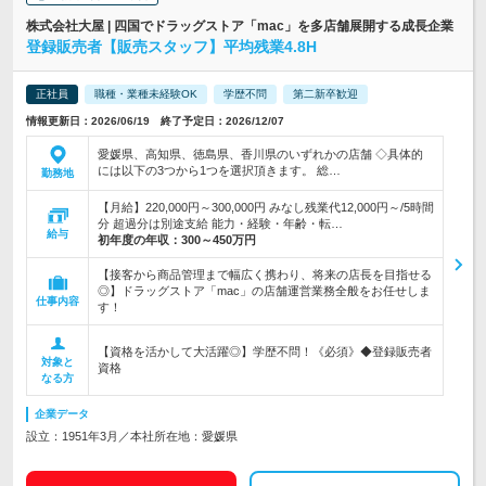
株式会社大屋 | 四国でドラッグストア「mac」を多店舗展開する成長企業
登録販売者【販売スタッフ】平均残業4.8H
正社員
職種・業種未経験OK
学歴不問
第二新卒歓迎
情報更新日：2026/06/19 終了予定日：2026/12/07
愛媛県、高知県、徳島県、香川県のいずれかの店舗 ◇具体的
には以下の3つから1つを選択頂きます。 総…
勤務地
【月給】220,000円～300,000円 みなし残業代12,000円～/5時間
分 超過分は別途支給 能力・経験・年齢・転…
給与
初年度の年収：
300～450万円
【接客から商品管理まで幅広く携わり、将来の店長を目指せる
◎】ドラッグストア「mac」の店舗運営業務全般をお任せしま
仕事内容
す！
【資格を活かして大活躍◎】学歴不問！《必須》◆登録販売者
対象と
資格
なる方
企業データ
設立：1951年3月／本社所在地：愛媛県