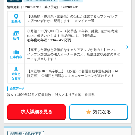
情報更新日：2026/07/10 終了予定日：2026/12/31
【徳島県・香川県・愛媛県】の当社が運営するセブン-イレブ
ン店のいずれかに配属します！ ※マイカー通…
勤務地
◇月給：21万5,000円 ～ ＋諸手当 ※年齢、経験、能力を考慮
の上、優遇いたします ※給与には、月6時間…
給与
初年度の年収：
334～450万円
【充実した研修と段階的なキャリアアップが魅力！】セブン-
イレブン加盟店の法人オーナーを支え、店舗運営や経営のサポ
仕事内容
ートを担当します！
【未経験OK！高卒以上】《必須》◇普通自動車運転免許（AT
対象と
限定可） ◇周囲と円滑なコミュニケーションが取れる方！
なる方
企業データ
設立：1994年12月／従業員数：46人／本社所在地：香川県
求人詳細を見る
気になる
志望動機・自己PR不要