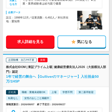
対象と
業・業界経験者は給与面で優遇
なる方
企業データ
設立：1998年12月／従業員数：6,492人／本社所在
地：愛知県
求人詳細を見る
気になる
志望動機・自己PR不要
株式会社IDOM | 東証プライム上場│健康経営優良法人2026（大規模法人部
門）認定
1年で経営の舞台へ【Gulliverのマネージャー】入社祝金50
万/1HSP
正社員
職種・業種未経験OK
上場
学歴不問
第二新卒歓迎
転勤なし
女性のおしごと掲載中
情報更新日：2026/08/07 終了予定日：2026/08/27