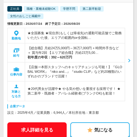
正社員
職種・業種未経験OK
学歴不問
第二新卒歓迎
女性のおしごと掲載中
情報更新日：2026/07/24 終了予定日：2026/08/20
★全国募集 ★現住所(もしくは帰省先)の通勤可能店舗でご勤務
いただいた後、エリアの範囲内or全国転…
勤務地
【総合職】月給24万5,000円～36万7,000円 + 時間外手当など
＋ 賞与年2回 【エリア総合職】月給23万5,00…
給与
初年度の年収：
392～620万円
【店舗⇒本部スタッフへのキャリアチェンジも可能！】『GLO
BAL WORK』『niko and...』『studio CLIP』など約20種類のい
仕事内容
ずれかのブランドで活躍！
★20代男女が活躍中★ やる気や想いを重視する採用です！ ★
対象と
第二新卒・既婚者・アパレル経験者(ブランクOK)も歓迎！
なる方
企業データ
設立：2025年4月／従業員数：6,944人／本社所在地：東京都
求人詳細を見る
気になる