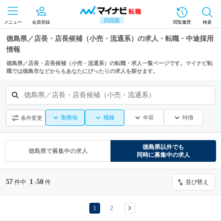
四国版
メニュー
会員登録
閲覧履歴
検索
徳島県／店長・店長候補（小売・流通系）の求人・転職・中途採用
情報
徳島県／店長・店長候補（小売・流通系）の転職・求人一覧ページです。マイナビ転
職では徳島市などからもあなたにぴったりの求人を探せます。
徳島県／店長・店長候補（小売・流通系）
勤務地
職種
年収
特徴
条件変更
徳島県
以外でも
徳島県
で募集中の求人
同時に募集中の求人
57
1
50
件中
-
件
並び替え
1
2