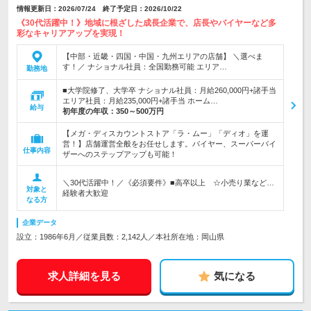
情報更新日：2026/07/24 終了予定日：2026/10/22
《30代活躍中！》地域に根ざした成長企業で、店長やバイヤーなど多
彩なキャリアアップを実現！
【中部・近畿・四国・中国・九州エリアの店舗】 ＼選べま
す！／ ナショナル社員：全国勤務可能 エリア…
勤務地
■大学院修了、大学卒 ナショナル社員：月給260,000円+諸手当
エリア社員：月給235,000円+諸手当 ホーム…
給与
初年度の年収：
350～500万円
【メガ・ディスカウントストア「ラ・ムー」「ディオ」を運
営！】店舗運営全般をお任せします。バイヤー、スーパーバイ
仕事内容
ザーへのステップアップも可能！
＼30代活躍中！／《必須要件》■高卒以上 ☆小売り業など…
対象と
経験者大歓迎
なる方
企業データ
設立：1986年6月／従業員数：2,142人／本社所在地：岡山県
求人詳細を見る
気になる