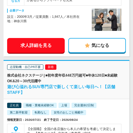
があるからプライベートも充実
なる方
企業データ
設立：2000年3月／従業員数：1,847人／本社所在
地：神奈川県
求人詳細を見る
気になる
志望動機・自己PR不要
株式会社ネクステージ | ■初年度年収448万円超可■年休120日■未経験
OK&20～30代活躍中
遊び心溢れるSUV専門店で新しくて楽しい毎日へ！【店舗
STAFF】
正社員
職種・業種未経験OK
上場
完全週休2日制
第二新卒歓迎
転勤なし
女性のおしごと掲載中
情報更新日：2026/07/21 終了予定日：2026/08/24
【全国職】 全国の各店舗から本人の希望を考慮して決定しま