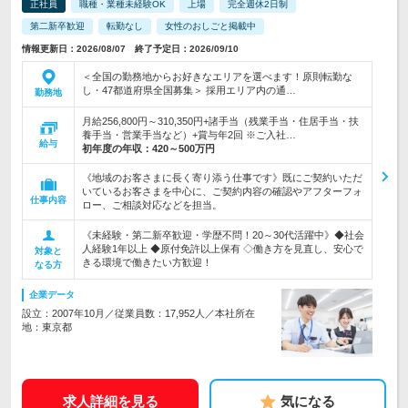
正社員
職種・業種未経験OK
上場
完全週休2日制
第二新卒歓迎
転勤なし
女性のおしごと掲載中
情報更新日：2026/08/07 終了予定日：2026/09/10
＜全国の勤務地からお好きなエリアを選べます！原則転勤な
し・47都道府県全国募集＞ 採用エリア内の通…
勤務地
月給256,800円～310,350円+諸手当（残業手当・住居手当・扶
養手当・営業手当など）+賞与年2回 ※ご入社…
給与
初年度の年収：
420～500万円
《地域のお客さまに長く寄り添う仕事です》既にご契約いただ
いているお客さまを中心に、ご契約内容の確認やアフターフォ
仕事内容
ロー、ご相談対応などを担当。
《未経験・第二新卒歓迎・学歴不問！20～30代活躍中》◆社会
人経験1年以上 ◆原付免許以上保有 ◇働き方を見直し、安心で
対象と
きる環境で働きたい方歓迎！
なる方
企業データ
設立：2007年10月／従業員数：17,952人／本社所在
地：東京都
求人詳細を見る
気になる