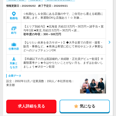
情報更新日：2026/06/02 終了予定日：2026/09/21
☆転勤なし＆全国にある店舗の中で、ご自宅から通える範囲に
配属します。車通勤OKな店舗あり！☆ 対象…
勤務地
【エリア別給与】 ■北海道 月給22.5万円～30万円＋諸手当＋賞
与年1回 ■東北 月給22.5万円～30万円＋諸…
給与
初年度の年収：
300～500万円
【なりたい未来を全力サポート】◆大手企業での受付・接客・
販売・事務など。★将来は希望に応じて本社やエンタメ事業な
仕事内容
どへのジョブチェンジOK
【35歳以下の方は面談確約／未経験・正社員デビュー歓迎】※
書類選考ナシ★今はやりたいことがない方も、まずはお会いし
対象と
ましょう★UIターン歓迎
なる方
企業データ
設立：2002年11月／従業員数：150人／本社所在地：
東京都
求人詳細を見る
気になる