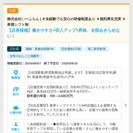
株式会社いーふらん | ＃未経験でも安心の研修制度あり ＃福利厚生充実 ＃
希望シフト制
【店長候補】働きやすさ×収入アップ×昇格、全部あきらめな
い！
正社員
職種・業種未経験OK
完全週休2日制
第二新卒歓迎
女性のおしごと掲載中
情報更新日：2026/08/07 終了予定日：2026/09/10
【|全国募集|希望勤務地は考慮します】 北海道(北広島市/札幌
市) 青森県(青森市/弘前市/八戸市…
勤務地
【店舗営業※全国転勤あり】 月給45万円以上+インセンティブ
内訳：基本給23万円＋秘密保持手当4万円＋…
給与
初年度の年収：
700～2,500万円
【完全反響型】業界トップクラス！1,940店舗以上を展開する
圧倒的なブランド力があり成約率も高い。店舗での接客や買取
仕事内容
などを担当していただきます。
＼未経験歓迎！／◆高卒以上 ☆接客スキルを活かして、大幅
年収アップを実現している先輩が多数！さらに働きやすい環境
対象と