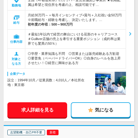
全国（47都道府県）のガリバー直営店舗及び事業所 ★初期配
属は希望と現住所を考慮の上、相談可能です…
勤務地
月給30万円～＋毎月インセンティブ+賞与＋入社祝い金50万円
※前職給与・経験を考慮し、決定いたします。…
給与
初年度の年収：
500～900万円
＃最短1年以内で経営の舞台にいける花形のキャリアコース
＃Gulliver店舗の売上を牽引する重要ポジション（成約率は業
仕事内容
界でも驚異の50％）
◎学歴・業界知識も不問 ◎営業または販売経験ある方歓迎
◎要普免（ペーパードライバーOK）◎自身のレベルを急上昇
対象と
させたい！◎経営に興味がある方
なる方
企業データ
設立：1994年10月／従業員数：4,010人／本社所在
地：東京都
求人詳細を見る
気になる
志望動機・自己PR不要