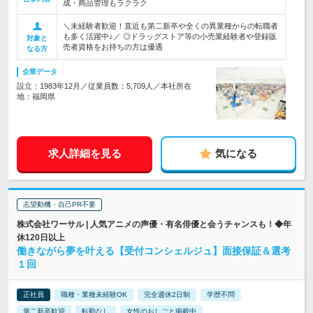
成・商品管理もラクラク
＼未経験者歓迎！直近も第二新卒や全くの異業種からの転職者
も多く活躍中♪／ ◎ドラッグストア等の小売業経験者や登録販
対象と
売者資格をお持ちの方は優遇
なる方
企業データ
設立：1983年12月／従業員数：5,709人／本社所在
地：福岡県
求人詳細を見る
気になる
志望動機・自己PR不要
株式会社ワーサル | 人気アニメの声優・有名俳優と会うチャンスも！◆年
休120日以上
働きながら夢を叶える【受付コンシェルジュ】面接保証＆選考
１回
正社員
職種・業種未経験OK
完全週休2日制
学歴不問
第二新卒歓迎
転勤なし
女性のおしごと掲載中