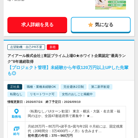
求人詳細を見る
気になる
志望動機・自己PR不要
アイアール株式会社 | 東証プライム上場G★ホワイト企業認定"最高ラン
ク"8年連続取得
【プロジェクト管理】未経験から年収120万円以上UPした先輩
も◎
正社員
職種・業種未経験OK
完全週休2日制
第二新卒歓迎
転勤なし
リモートワーク可
女性のおしごと掲載中
情報更新日：2026/07/24 終了予定日：2026/09/10
《転勤なし／UIターン歓迎》 東京・横浜・大阪・名古屋・福
岡のほか、全国47都道府県で募集中！ ★…
勤務地
月給28万円～80万円+諸手当+賞与年2回 ※月給には、固定残業
代（20時間分：3万4000円～／月）を含みます…
給与
初年度の年収：
370～960万円