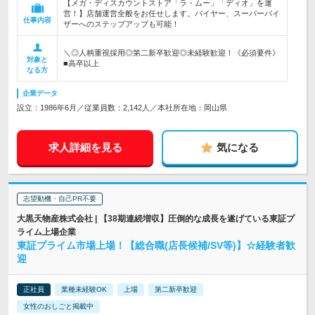
【メガ・ディスカウントストア「ラ・ムー」「ディオ」を運
営！】店舗運営全般をお任せします。バイヤー、スーパーバイ
仕事内容
ザーへのステップアップも可能！
＼◎人柄重視採用◎第二新卒歓迎◎未経験歓迎！《必須要件》
対象と
■高卒以上
なる方
企業データ
設立：1986年6月／従業員数：2,142人／本社所在地：岡山県
求人詳細を見る
気になる
志望動機・自己PR不要
大黒天物産株式会社 | 【38期連続増収】圧倒的な成長を遂げている東証プ
ライム上場企業
東証プライム市場上場！【総合職(店長候補/SV等)】☆経験者歓
迎
正社員
業種未経験OK
上場
第二新卒歓迎
女性のおしごと掲載中