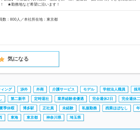
！ ★勤務地など希望に沿います！
業員数：800人／本社所在地：東京都
気になる
ティング
渉外
外商
介護サービス
モデル
学校法人職員
採
し
第二新卒
定時退社
業界経験者優遇
完全週休2日
完全週休
夏季休暇
博多駅
正社員
未経験
私服勤務
残業ほぼなし
年
西
東海
東京都
神奈川県
埼玉県