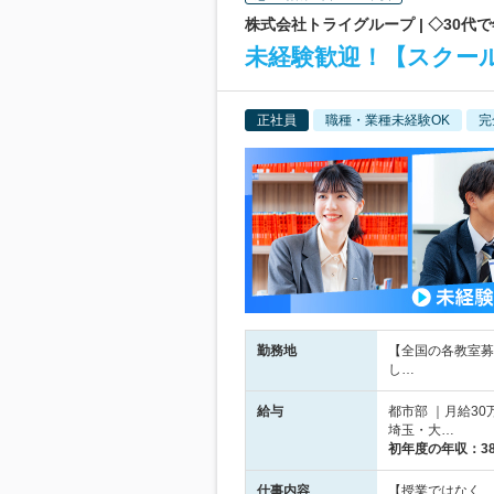
株式会社トライグループ | ◇30代
未経験歓迎！【スクー
正社員
職種・業種未経験OK
完
勤務地
【全国の各教室募
し…
給与
都市部 ｜月給30
埼玉・大…
初年度の年収：
3
仕事内容
【授業ではなく、