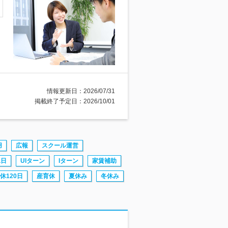
情報更新日：2026/07/31
掲載終了予定日：2026/10/01
用
広報
スクール運営
二日
UIターン
Iターン
家賃補助
休120日
産育休
夏休み
冬休み