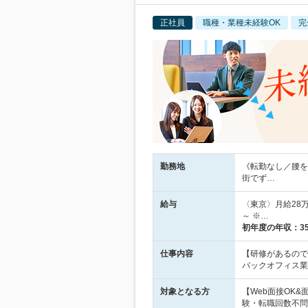
正社員
職種・業種未経験OK
完
勤務地
《転勤なし／腰を
街でず…
給与
〈東京〉月給28万
～ ※…
初年度の年収：
3
仕事内容
【研修があるので
バックオフィス業
対象となる方
【Web面接OK
験・転職回数不問