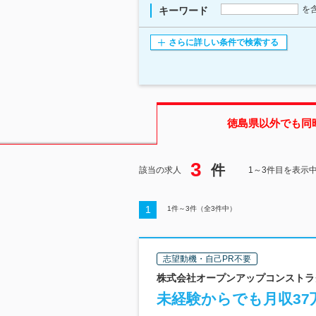
を
キーワード
さらに詳しい条件で検索する
徳島県
以外でも同
3
件
該当の求人
1～3件目を表示
1
1
件～
3
件（全
3
件中）
志望動機・自己PR不要
株式会社オープンアップコンストラクシ
未経験からでも月収37