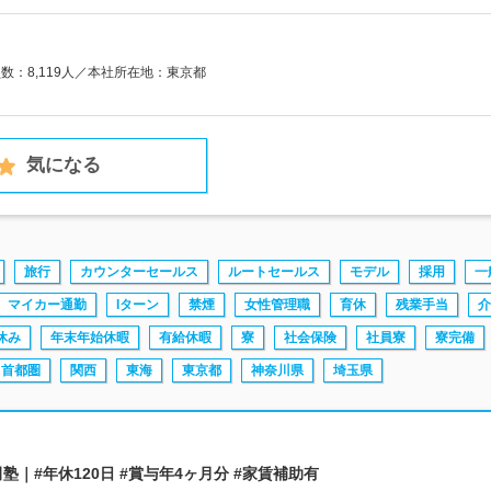
員数：8,119人／本社所在地：東京都
気になる
旅行
カウンターセールス
ルートセールス
モデル
採用
一
マイカー通勤
Iターン
禁煙
女性管理職
育休
残業手当
介
休み
年末年始休暇
有給休暇
寮
社会保険
社員寮
寮完備
首都圏
関西
東海
東京都
神奈川県
埼玉県
田塾｜#年休120日 #賞与年4ヶ月分 #家賃補助有