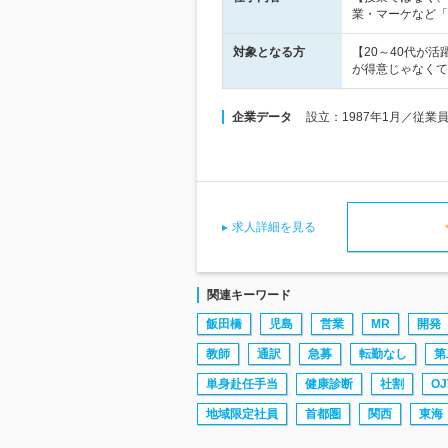
業・マーケなど「
対象となる方
【20～40代が
が得意じゃなくて
企業データ
設立：1987年1月／従業
求人詳細を見る
関連キーワード
飯田橋
児島
営業
MR
開発
教師
通訳
急募
転勤なし
第
単身赴任手当
健康診断
社割
OJ
地域限定社員
首都圏
関西
東海