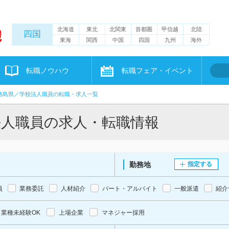
北海道
東北
北関東
首都圏
甲信越
北陸
四国
東海
関西
中国
四国
九州
海外
転職ノウハウ
転職フェア・イベント
徳島県／学校法人職員の転職・求人一覧
法人職員の求人・転職情報
勤務地
指定する
員
業務委託
人材紹介
パート・アルバイト
一般派遣
紹介
業種未経験OK
上場企業
マネジャー採用