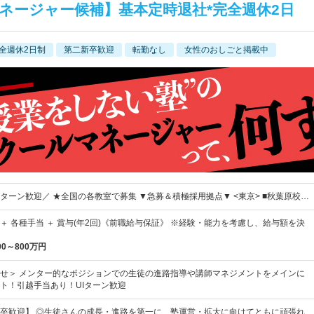
ネージャー候補】基本定時退社*完全週休2日
全週休2日制
第二新卒歓迎
転勤なし
女性のおしごと掲載中
Iターン歓迎／ ★全国の各教室で募集 ▼急募＆積極採用拠点▼ <東京> ■秋葉原校…
 ＋ 各種手当 ＋ 賞与(年2回)《前職給与保証》 ※経験・能力を考慮し、給与額を決
00～800万円
せ＞ メンター的なポジションでの生徒の進路指導や講師マネジメントをメインに
ト！引越手当あり！UIターン歓迎
卒歓迎】 ◎生徒さんの成長・進路を第一に、塾運営・拡大に向けてともに頑張れ