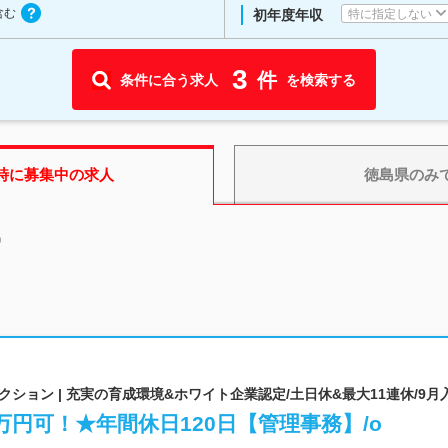
含む
特に指定しない
初年度年収
3
件
条件に合う求人
を検索する
時に募集中の求人
徳島県
のみ
中
ョン | 充実の育成環境&ホワイト企業認定/土日休&最大11連休/9月
万円可！★年間休日120日【管理事務】/o