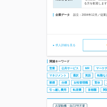
る方を歓迎します
企業データ
設立：2004年12月／従
求人詳細を見る
関連キーワード
営業
公共サービス
MR
マーケ
マネジメント
通訳
英語
転勤な
禁煙
分煙
女性管理職
育休
引っ越し費用
転居費
首都圏
関
志望動機・自己PR不要