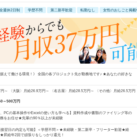
全週休2日制
学歴不問
第二新卒歓迎
転勤なし
女性のおしごと掲載
据えて働ける環境！》 全国の各プロジェクト先が勤務地です♪ ★あなたの好きな
円～ 〈大阪〉月給26.9万円～ 〈名古屋〉月給28.5万円～ 〈その他〉月給26.5万円
50～500万円
、PCの基本操作やExcelの使い方も学べる】資料作成や書類のファイリング等の
務をお任せ★先輩の90％以上が未経験
&面接翌日の内定も可能】＜学歴不問＞★未経験・第二新卒・フリーター歓迎★経
★昇給年2回で頑張りをしっかり還元！