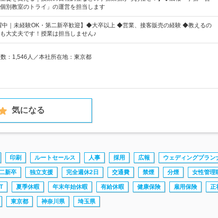
個別教室のトライ」の運営を担当します
活躍中｜未経験OK・第二新卒歓迎】◆大卒以上 ◆営業、接客販売の経験 ◆教えるの
も大丈夫です！授業は担当しません♪
員数：1,546人／本社所在地：東京都
気になる
印刷
ルートセールス
人事
採用
広報
ウェディングプラン
二新卒
独立支援
完全週休2日
交通費
禁煙
分煙
女性管理
T
夏季休暇
年末年始休暇
有給休暇
健康保険
雇用保険
正
東京都
神奈川県
埼玉県