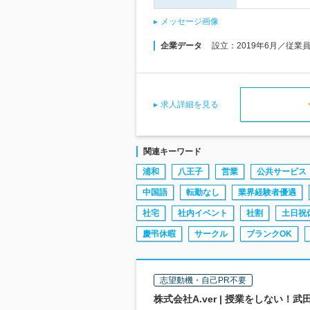
メッセージ画像
企業データ
設立：2019年6月／従業
求人詳細を見る
関連キーワード
浦和
八王子
営業
公共サービス
中国語
転勤なし
業界経験者優遇
社宅
社内イベント
社割
土日祝
慶弔休暇
サークル
ブランクOK
志望動機・自己PR不要
株式会社A.ver | 授業をしない！武