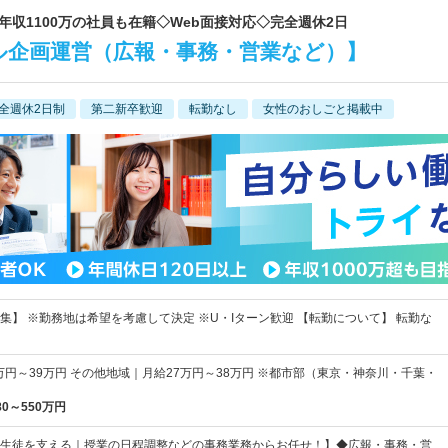
で年収1100万の社員も在籍◇Web面接対応◇完全週休2日
ル企画運営（広報・事務・営業など）】
全週休2日制
第二新卒歓迎
転勤なし
女性のおしごと掲載中
集】 ※勤務地は希望を考慮して決定 ※U・Iターン歓迎 【転勤について】 転勤な
万円～39万円 その他地域｜月給27万円～38万円 ※都市部（東京・神奈川・千葉・
80～550万円
生徒を支える｜授業の日程調整などの事務業務からお任せ！】◆広報・事務・営