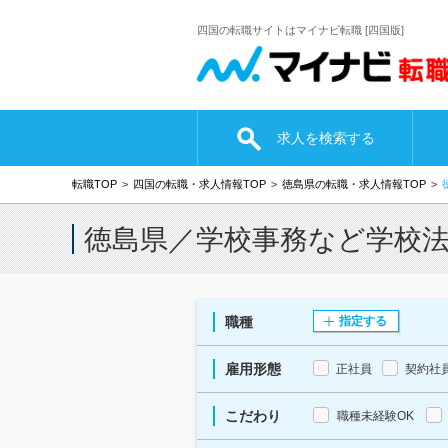
四国の転職サイトはマイナビ転職 [四国版]
求人を検索する
転職TOP
四国の転職・求人情報TOP
徳島県の転職・求人情報TOP
徳島県／学校事務など学校
職種
指定する
雇用形態
正社員
契約社
こだわり
職種未経験OK