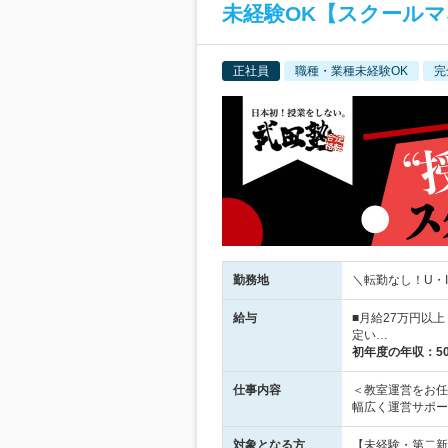
未経験OK【スクールマ
正社員
職種・業種未経験OK
完
勤務地
＼転勤なし！U・
給与
■月給27万円以上
定い…
初年度の年収：
5
仕事内容
＜教室運営をお任
幅広く運営サポー
対象となる方
【未経験・第二新