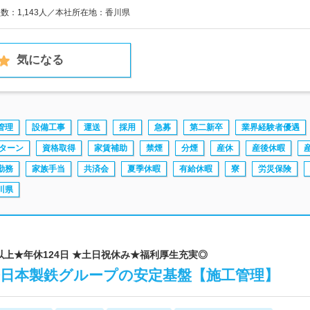
員数：1,143人／本社所在地：香川県
気になる
管理
設備工事
運送
採用
急募
第二新卒
業界経験者優遇
Iターン
資格取得
家賃補助
禁煙
分煙
産休
産後休暇
勤務
家族手当
共済会
夏季休暇
有給休暇
寮
労災保険
川県
年以上★年休124日 ★土日祝休み★福利厚生充実◎
 ◆日本製鉄グループの安定基盤【施工管理】