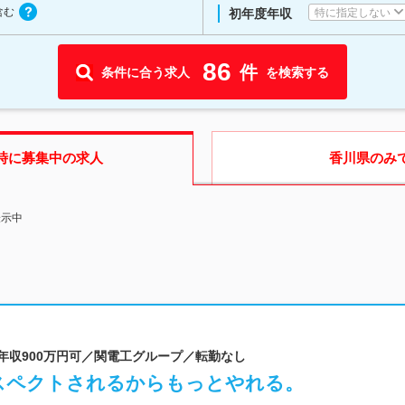
含む
特に指定しない
初年度年収
86
件
条件に合う求人
を検索する
時に募集中の求人
香川県
のみ
表示中
／年収900万円可／関電工グループ／転勤なし
スペクトされるからもっとやれる。