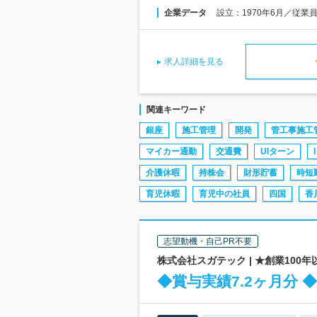
企業データ
設立：1970年6月／従業
求人詳細を見る
関連キーワード
銀座
施工管理
開発
管工事施工
マイカー通勤
交通費
UIターン
介護休暇
持株会
財形貯蓄
時短
育児休暇
育児中の社員
四国
香
志望動機・自己PR不要
株式会社スガテック | ★創業100
◆賞与実績7.2ヶ月分