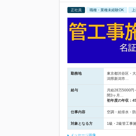
正社員
職種・業種未経験OK
上
勤務地
東京都渋谷区・大
潟県新潟市…
給与
月給28万5000
間3ヶ月…
初年度の年収：
4
仕事内容
空調・給排水・防
対象となる方
1級・2級管工事
メッセージ画像