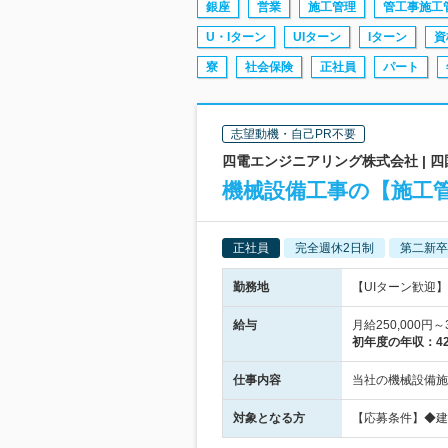
銀座
営業
施工管理
管工事施工
U・Iターン
UIターン
Iターン
資
寮
社会保険
正社員
パート
志望動機・自己PR不要
四電エンジニアリング株式会社 |
機械設備工事の【施工管
正社員
完全週休2日制
第二新卒
勤務地
【UIターン歓迎】
給与
月給250,000
初年度の年収：
4
仕事内容
当社の機械設備施
対象となる方
【応募条件】◆建