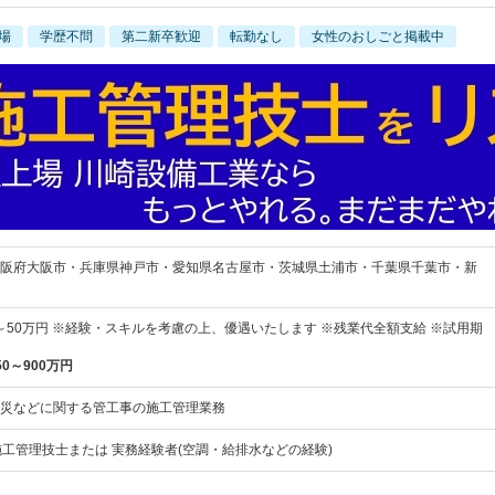
場
学歴不問
第二新卒歓迎
転勤なし
女性のおしごと掲載中
阪府大阪市・兵庫県神戸市・愛知県名古屋市・茨城県土浦市・千葉県千葉市・新
円～50万円 ※経験・スキルを考慮の上、優遇いたします ※残業代全額支給 ※試用期
50～900万円
災などに関する管工事の施工管理業務
施工管理技士または 実務経験者(空調・給排水などの経験)