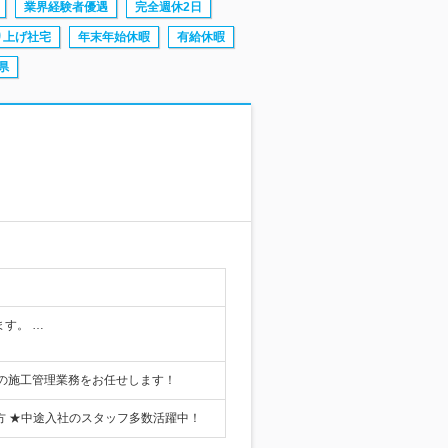
業界経験者優遇
完全週休2日
り上げ社宅
年末年始休暇
有給休暇
県
ます。 …
の施工管理業務をお任せします！
方 ★中途入社のスタッフ多数活躍中！