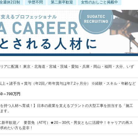
全週休2日制
学歴不問
第二新卒歓迎
女性のおしごと掲載中
リアに配属！ 東京・北海道・宮城・茨城・愛知・兵庫・岡山・福岡・大分、いず
0円以上＋諸手当＋賞与（年2回／昨年賞与は年7.2ヶ月分） ※経験・スキル・年齢など
60～700万円
を持つ人材へ育成！】日本の産業を支えるプラントの大型工事を担当する「施工
ます。
二新卒歓迎／ 要普免（AT可）★20～30代・男女ともに活躍中！キャリアの再ス
求めたい方も是非！