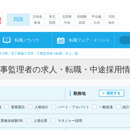
北海道
東北
北関東
首都圏
甲信越
北陸
四国
東海
関西
中国
四国
九州
海外
転職ノウハウ
転職フェア・イベント
香川県／管工事施工管理・工事監理者の転職・求人一覧
工事監理者の求人・転職・中途採用
勤務地
指定する
員
業務委託
人材紹介
パート・アルバイト
一般派遣
紹介
業種未経験OK
上場企業
マネジャー採用