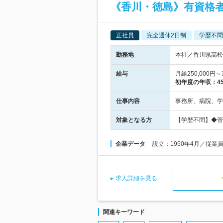
《香川・徳島》有資格
正社員
完全週休2日制
学歴不問
勤務地
本社／香川県高松市
給与
月給250,000
初年度の年収：
4
仕事内容
事務所、病院、学
対象となる方
【学歴不問】◆管
企業データ
設立：1950年4月／従業
求人詳細を見る
関連キーワード