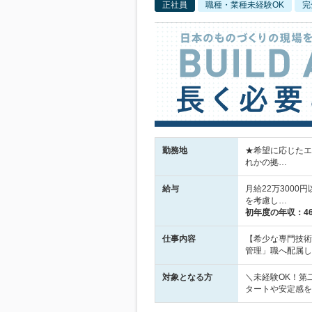
正社員
職種・業種未経験OK
完
勤務地
★希望に応じたエ
れかの拠…
給与
月給22万300
を考慮し…
初年度の年収：
4
仕事内容
【希少な専門技術
管理」職へ配属し
対象となる方
＼未経験OK！第
タートや安定感を