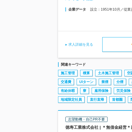
企業データ
設立：1951年10月／従
求人詳細を見る
関連キーワード
施工管理
積算
土木施工管理
空
交通費
UIターン
禁煙
分煙
有給休暇
寮
雇用保険
労災保険
地域限定社員
直行直帰
首都圏
志望動機・自己PR不要
徳寿工業株式会社 | ＊無借金経営