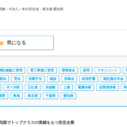
業員数：418人／本社所在地：東京都 愛知県
気になる
調設備施工管理
管工事施工管理
環境保全
採用
マネジメント
産休
育休
役職手当
検診
持株会
財形貯蓄
確定拠出年金
代々木駅
正社員
未経験
上場
看護休暇
従業員持株
時
関西
東海
東京都
千葉県
愛知県
＊四国でトップクラスの実績をもつ安定企業