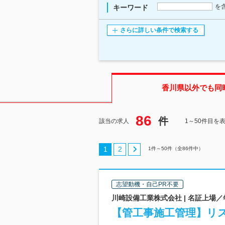
を
キーワード
さらに詳しい条件で検索する
香川県
以外でも同
86
件
該当の求人
1～50件目を
1
2
1
件～
50
件（全
86
件中）
志望動機・自己PR不要
川崎設備工業株式会社 | 名証上場
【管工事施工管理】リ