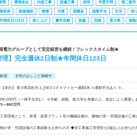
管理
環境保全
内装工事
設備工事
採用
学歴不問
第二新卒
格取得
家賃補助
禁煙
分煙
退職金
残業手当
社宅
借
年間休日120日
借り上げ
慶弔見舞
老舗
四国
香川県
徳島
 四国電力グループとして安定経営を継続！フレックスタイム制★
理】完全週休2日制★年間休日123日
歓迎
女性のおしごと掲載中
 【本社】 香川県高松市上之町3-1-4 ※マイカー通勤OK ※通勤手当あり ※…
円～390,000円（一律手当含む） ※年齢、経験、能力等を考慮の上、規定により優遇し
25～660万円
工管理者として、発電・産業プラント等の機械設備や、建物の管・空調設備の工事
物の管・空調設備の工事経験をお持ちの方 ◆管工事施工管理技士2級以上お持ちの