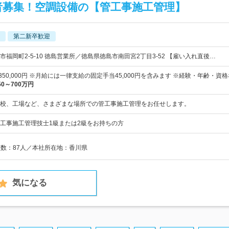
者募集！空調設備の【管工事施工管理】
第二新卒歓迎
福岡町2-5-10 徳島営業所／徳島県徳島市南田宮2丁目3-52 【雇い入れ直後…
円～350,000円 ※月給には一律支給の固定手当45,000円を含みます ※経験・年齢・資
50～700万円
校、工場など、さまざまな場所での管工事施工管理をお任せします。
工事施工管理技士1級または2級をお持ちの方
員数：87人／本社所在地：香川県
気になる