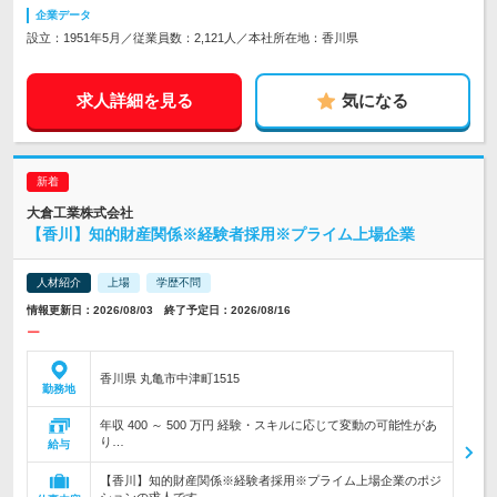
企業データ
設立：1951年5月／従業員数：2,121人／本社所在地：香川県
求人詳細を見る
気になる
大倉工業株式会社
【香川】知的財産関係※経験者採用※プライム上場企業
人材紹介
上場
学歴不問
情報更新日：2026/08/03 終了予定日：2026/08/16
ー
香川県 丸亀市中津町1515
勤務地
年収 400 ～ 500 万円 経験・スキルに応じて変動の可能性があ
り…
給与
【香川】知的財産関係※経験者採用※プライム上場企業のポジ