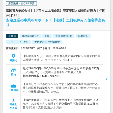
志望動機・自己PR不要
四国電力株式会社 | 【プライム上場企業】安定基盤と成長性が魅力｜年間
休日123日
安定企業の事業をサポート！【法務】土日祝休み☆住宅手当あ
り
正社員
業種未経験OK
上場
完全週休2日制
転勤なし
リモートワーク可
女性のおしごと掲載中
情報更新日：2026/07/17 終了予定日：2026/08/20
【転勤当面なし】 本社／香川県高松市丸の内2-5 ※将来的に本
人希望も考慮し、キャリアアップによる…
勤務地
月給290,000円～400,000円 ※一律手当を含む ※年収例 550万
円／月給32万円＋賞与＋別途手当／31歳／入社…
給与
初年度の年収：
500～700万円
【成長していけるポジションです】契約書の審査や訴訟対応、
社内の法務相談業務など、企業法務を幅広くご担当いただきま
仕事内容
す。☆業界経験は問いません！
【経験者募集】《必須条件》大卒以上／法務の実務経験 ☆メ
リハリある働き方を実現！有給休暇の平均取得日数は17日 ☆
対象と
賞与年2回！支給実績は4か月分
なる方