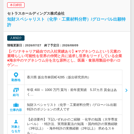
本日締切
セトラスホールディングス株式会社
知財スペシャリスト（化学・工業材料分野）/グローバル出願特
許
人材紹介
情報更新日：2026/07/27 終了予定日：2026/08/09
【パソナキャリア経由での入社実績あり】■マグネシウムという元素の
素晴らしい可能性を世界の仲間と共に追求し世界をリードしている企業
■海水中のマグネシウム分を主な原料とし、医薬・食添用製品や非ハロ
ゲン…
香川県 坂出市林田町4285（坂出研究所内）
勤務地
年収 400 ～ 1000 万円 賞与：前年度実績 5.37カ月 賃金はあ
く…
給与
知財スペシャリスト（化学・工業材料分野）/グローバル出願
特許のポジションの求人です
仕事内容
【必須要件】 下記いずれかのご経験 ・化学の知識（大学専攻
レベル） ・特許法、実用新案法の知識 ・国内特許の実務経験
対象と
（3年以上） ・海外特許の実務経験（2年以上） 求めるスキ
なる方
ル：…