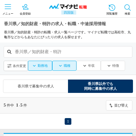
四国版
メニュー
会員登録
閲覧履歴
検索
香川県／知的財産・特許の求人・転職・中途採用情報
香川県／知的財産・特許の転職・求人一覧ページです。マイナビ転職では高松市、丸
亀市などからもあなたにぴったりの求人を探せます。
香川県／知的財産・特許
勤務地
職種
年収
特徴
条件変更
香川県
以外でも
香川県
で募集中の求人
同時に募集中の求人
5
1
5
件中
-
件
並び替え
1