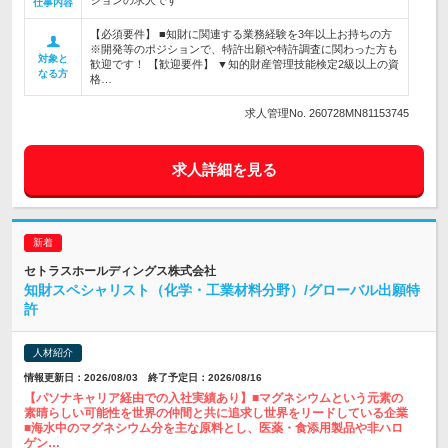
ションの求人です
仕事内容
【必須要件】 ■知財に関連する業務経験を3年以上お持ちの方
※開発等のポジションで、特許出願や特許調査に関わった方も
対象と
歓迎です！ 【歓迎要件】 ▼知的財産管理技能検定2級以上の資
なる方
格…
求人管理No. 260728MN81153745
求人詳細を見る
セトラスホールディングス株式会社
知財スペシャリスト（化学・工業材料分野）/グローバル出願特
許
人材紹介
情報更新日：2026/08/03 終了予定日：2026/08/16
【パソナキャリア経由での入社実績あり】■マグネシウムという元素の
素晴らしい可能性を世界の仲間と共に追求し世界をリードしている企業
■海水中のマグネシウム分を主な原料とし、医薬・食添用製品や非ハロ
ゲン…