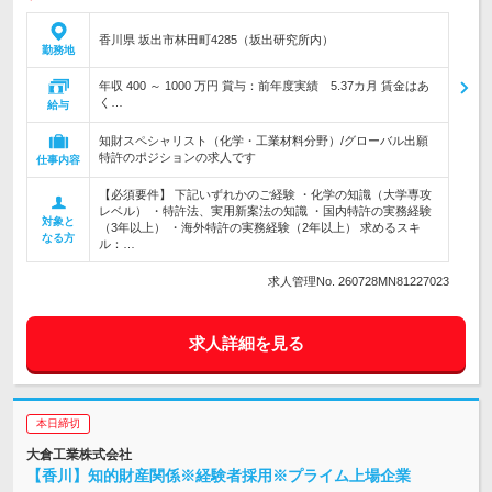
香川県 坂出市林田町4285（坂出研究所内）
勤務地
年収 400 ～ 1000 万円 賞与：前年度実績 5.37カ月 賃金はあ
く…
給与
知財スペシャリスト（化学・工業材料分野）/グローバル出願
特許のポジションの求人です
仕事内容
【必須要件】 下記いずれかのご経験 ・化学の知識（大学専攻
レベル） ・特許法、実用新案法の知識 ・国内特許の実務経験
対象と
（3年以上） ・海外特許の実務経験（2年以上） 求めるスキ
なる方
ル：…
求人管理No. 260728MN81227023
求人詳細を見る
本日締切
大倉工業株式会社
【香川】知的財産関係※経験者採用※プライム上場企業