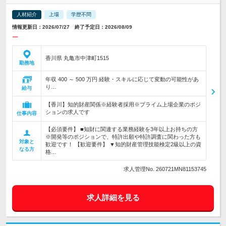
人材紹介
上場
学歴不問
情報更新日：2026/07/27 終了予定日：2026/08/09
ー
香川県 丸亀市中津町1515
勤務地
年収 400 ～ 500 万円 経験・スキルに応じて変動の可能性があ
り…
給与
【香川】知的財産関係※経験者採用※プライム上場企業のポジ
ションの求人です
仕事内容
【必須要件】 ■知財に関連する業務経験を3年以上お持ちの方
※開発等のポジションで、特許出願や特許調査に関わった方も
対象と
歓迎です！ 【歓迎要件】 ▼知的財産管理技能検定2級以上の資
なる方
格…
求人管理No. 260721MN81153745
求人詳細を見る