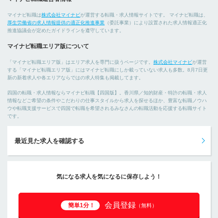
マイナビ転職は
株式会社マイナビ
が運営する転職・求人情報サイトです。 マイナビ転職は、
厚生労働省の求人情報提供の適正化推進事業
（委託事業）により設置された求人情報適正化
推進協議会が定めたガイドラインを遵守しています。
マイナビ転職エリア版について
「マイナビ転職エリア版」はエリア求人を専門に扱うページです。
株式会社マイナビ
が運営
する「マイナビ転職エリア版」にはマイナビ転職にしか載っていない求人も多数。8月7日更
新の新着求人や各エリアならではの求人特集も掲載してます。
四国の転職・求人情報ならマイナビ転職【四国版】。香川県／知的財産・特許の転職・求人
情報などご希望の条件やこだわりの仕事スタイルから求人を探せるほか、豊富な転職ノウハ
ウや転職支援サービスで四国で転職を希望されるみなさんの転職活動を応援する転職サイト
です。
最近見た求人を確認する
気になる求人を気になるに保存しよう！
会員登録
簡単1分！
（無料）