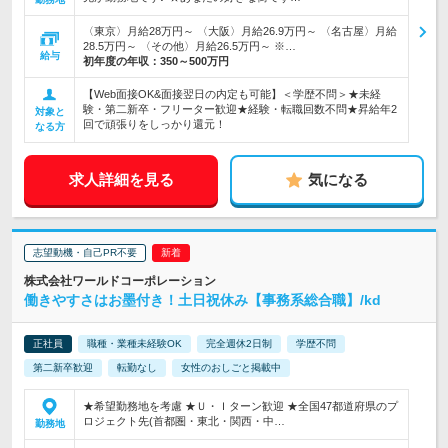
〈東京〉月給28万円～ 〈大阪〉月給26.9万円～ 〈名古屋〉月給
28.5万円～ 〈その他〉月給26.5万円～ ※…
給与
初年度の年収：
350～500万円
【Web面接OK&面接翌日の内定も可能】＜学歴不問＞★未経
験・第二新卒・フリーター歓迎★経験・転職回数不問★昇給年2
対象と
回で頑張りをしっかり還元！
なる方
求人詳細を見る
気になる
志望動機・自己PR不要
株式会社ワールドコーポレーション
働きやすさはお墨付き！土日祝休み【事務系総合職】/kd
正社員
職種・業種未経験OK
完全週休2日制
学歴不問
第二新卒歓迎
転勤なし
女性のおしごと掲載中
★希望勤務地を考慮 ★Ｕ・Ｉターン歓迎 ★全国47都道府県のプ
ロジェクト先(首都圏・東北・関西・中…
勤務地