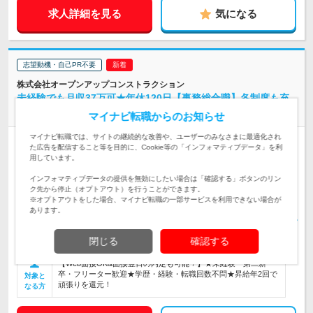
求人詳細を見る
気になる
志望動機・自己PR不要
株式会社オープンアップコンストラクション
未経験でも月収37万可★年休120日【事務総合職】各制度も充
実/o
マイナビ転職からのお知らせ
マイナビ転職では、サイトの継続的な改善や、ユーザーのみなさまに最適化され
正社員
職種・業種未経験OK
完全週休2日制
学歴不問
た広告を配信すること等を目的に、Cookie等の「インフォマティブデータ」を利
用しています。
第二新卒歓迎
転勤なし
女性のおしごと掲載中
インフォマティブデータの提供を無効にしたい場合は「確認する」ボタンのリン
《転勤なし／腰を据えて働ける環境！》 全国の各プロジェクト
ク先から停止（オプトアウト）を行うことができます。
先が勤務地です♪ ★あなたの好きな街でず…
勤務地
※オプトアウトをした場合、マイナビ転職の一部サービスを利用できない場合が
あります。
〈東京〉月給28万円～ 〈大阪〉月給26.9万円～ 〈名古屋〉月給
28.5万円～ 〈その他〉月給26.5万円～ ※…
給与
閉じる
確認する
初年度の年収：
350～500万円
【Web面接OK&面接翌日の内定も可能！】★未経験・第二新
卒・フリーター歓迎★学歴・経験・転職回数不問★昇給年2回で
対象と
頑張りを還元！
なる方