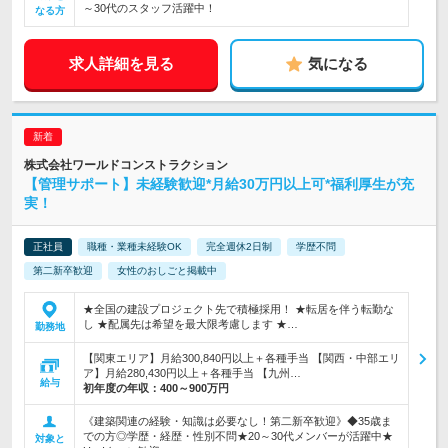
～30代のスタッフ活躍中！
なる方
求人詳細を見る
気になる
株式会社ワールドコンストラクション
【管理サポート】未経験歓迎*月給30万円以上可*福利厚生が充
実！
正社員
職種・業種未経験OK
完全週休2日制
学歴不問
第二新卒歓迎
女性のおしごと掲載中
★全国の建設プロジェクト先で積極採用！ ★転居を伴う転勤な
し ★配属先は希望を最大限考慮します ★…
勤務地
【関東エリア】月給300,840円以上＋各種手当 【関西・中部エリ
ア】月給280,430円以上＋各種手当 【九州…
給与
初年度の年収：
400～900万円
《建築関連の経験・知識は必要なし！第二新卒歓迎》◆35歳ま
での方◎学歴・経歴・性別不問★20～30代メンバーが活躍中★
対象と