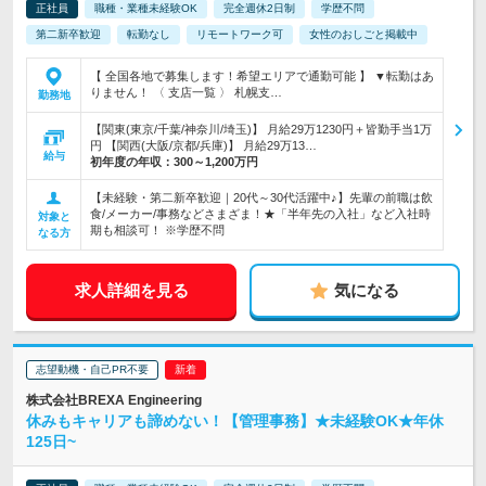
正社員
職種・業種未経験OK
完全週休2日制
学歴不問
第二新卒歓迎
転勤なし
リモートワーク可
女性のおしごと掲載中
【 全国各地で募集します！希望エリアで通勤可能 】 ▼転勤はあ
りません！ 〈 支店一覧 〉 札幌支…
勤務地
【関東(東京/千葉/神奈川/埼玉)】 月給29万1230円＋皆勤手当1万
円 【関西(大阪/京都/兵庫)】 月給29万13…
給与
初年度の年収：
300～1,200万円
【未経験・第二新卒歓迎｜20代～30代活躍中♪】先輩の前職は飲
食/メーカー/事務などさまざま！★「半年先の入社」など入社時
対象と
期も相談可！ ※学歴不問
なる方
求人詳細を見る
気になる
志望動機・自己PR不要
株式会社BREXA Engineering
休みもキャリアも諦めない！【管理事務】★未経験OK★年休
125日~