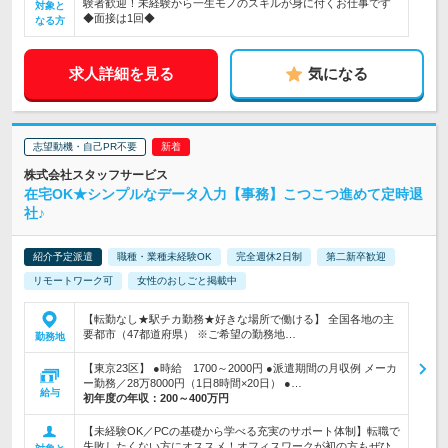
験者歓迎！未経験から一生モノのスキルが身に付くお仕事です
対象と
◆面接は1回◆
なる方
求人詳細を見る
気になる
志望動機・自己PR不要
株式会社スタッフサービス
在宅OK★シンプルなデータ入力【事務】こつこつ進めて定時退
社♪
紹介予定派遣
職種・業種未経験OK
完全週休2日制
第二新卒歓迎
リモートワーク可
女性のおしごと掲載中
【転勤なし★駅チカ勤務★好きな場所で働ける】 全国各地の主
要都市（47都道府県） ※ご希望の勤務地…
勤務地
【東京23区】 ●時給 1700～2000円 ●派遣期間の月収例 メーカ
ー勤務／28万8000円（1日8時間×20日） ●…
給与
初年度の年収：
200～400万円
【未経験OK／PCの基礎から学べる充実のサポート体制】転職で
失敗したくない方にオススメ！オフィスワークが初の方もぜひ