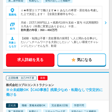
第二新卒歓迎
転勤なし
女性のおしごと掲載中
☆★希望エリアで働けます★☆ あなたの希望・居住地を考慮し
た上で決定します！ 【全国主要都市を中心…
勤務地
月給：23万7,000円以上 + 残業代100％支給 + 賞与 ※試用期間3
カ月あり（待遇に変更はありません） ※首…
給与
初年度の年収：
350～450万円
【経験・知識は不要！意欲重視の採用】＼人と関わる仕事がし
たい／＼チームワークを大切にしたい／ ＼新しい環境でチャレ
対象と
ンジしたい／そんな方、歓迎
なる方
求人詳細を見る
気になる
志望動機・自己PR不要
株式会社コプロコンストラクション
※☆未経験OK【CAD事務】残業少なめ・転勤なしで安定的に
働ける
正社員
職種・業種未経験OK
完全週休2日制
学歴不問
第二新卒歓迎
転勤なし
リモートワーク可
女性のおしごと掲載中