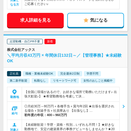
対象と
ご応募ください♪
なる方
求人詳細を見る
気になる
志望動機・自己PR不要
株式会社アックス
＼平均月収43万円 × 年間休日132日～／【管理事務】★未経験
OK
正社員
職種・業種未経験OK
完全週休2日制
学歴不問
第二新卒歓迎
転勤なし
リモートワーク可
女性のおしごと掲載中
【全国に現場があるので、お好きな場所で勤務いただけます♪ 出
張大歓迎♪】 ★希望勤務地を考慮して決…
勤務地
◎月給30万～80万円＋各種手当＋賞与年2回 ★出張を選択され
る場合＋別途手当＋社員寮あり 【出張なし】…
給与
初年度の年収：
400～960万円
【未経験歓迎！学歴・資格・性別…いずれも不問！】★好きな
勤務地で、安定の建築業界の事務デビューをしませんか？★20
対象と