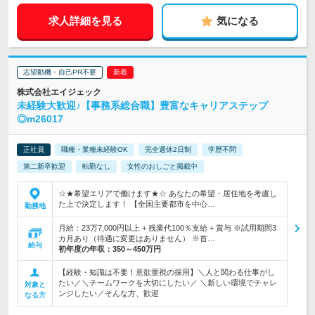
求人詳細を見る
気になる
志望動機・自己PR不要
株式会社エイジェック
未経験大歓迎♪【事務系総合職】豊富なキャリアステップ
◎m26017
正社員
職種・業種未経験OK
完全週休2日制
学歴不問
第二新卒歓迎
転勤なし
女性のおしごと掲載中
☆★希望エリアで働けます★☆ あなたの希望・居住地を考慮し
た上で決定します！ 【全国主要都市を中心…
勤務地
月給：23万7,000円以上 + 残業代100％支給 + 賞与 ※試用期間3
カ月あり（待遇に変更はありません） ※首…
給与
初年度の年収：
350～450万円
【経験・知識は不要！意欲重視の採用】＼人と関わる仕事がし
たい／＼チームワークを大切にしたい／ ＼新しい環境でチャレ
対象と
ンジしたい／そんな方、歓迎
なる方