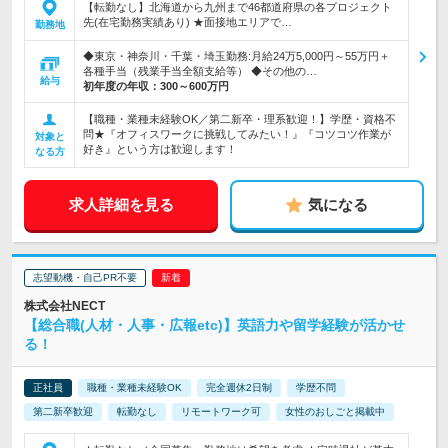
【転勤なし】北海道から九州まで46都道府県の各プロジェクト
先(在宅勤務実績あり) ★面接地エリアで…
勤務地
◆東京・神奈川・千葉・埼玉勤務:月給24万5,000円～55万円＋
各種手当（残業手当全額支給等） ◆その他の…
給与
初年度の年収：
300～600万円
【職種・業種未経験OK／第二新卒・理系歓迎！】学歴・資格不
問★『オフィスワークに挑戦してみたい！』『コツコツ作業が
対象と
好き』という方は歓迎します！
なる方
求人詳細を見る
気になる
志望動機・自己PR不要
株式会社NECT
【総合職(人材・人事・広報etc)】英語力や留学経験が活かせ
る！
正社員
職種・業種未経験OK
完全週休2日制
学歴不問
第二新卒歓迎
転勤なし
リモートワーク可
女性のおしごと掲載中