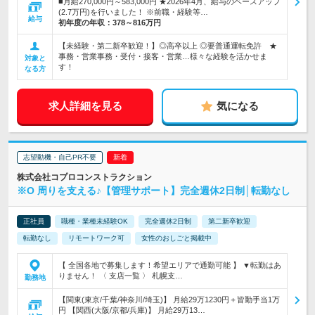
■月給270,000円～583,000円 ★2026年4月、給与のベースアップ
(2.7万円)を行いました！ ※前職・経験等…
給与
初年度の年収：
378～816万円
【未経験・第二新卒歓迎！】◎高卒以上 ◎要普通運転免許 ★
事務・営業事務・受付・接客・営業…様々な経験を活かせま
対象と
す！
なる方
求人詳細を見る
気になる
志望動機・自己PR不要
株式会社コプロコンストラクション
※O 周りを支える♪【管理サポート】完全週休2日制│転勤なし
正社員
職種・業種未経験OK
完全週休2日制
第二新卒歓迎
転勤なし
リモートワーク可
女性のおしごと掲載中
【 全国各地で募集します！希望エリアで通勤可能 】 ▼転勤はあ
りません！ 〈 支店一覧 〉 札幌支…
勤務地
【関東(東京/千葉/神奈川/埼玉)】 月給29万1230円＋皆勤手当1万
円 【関西(大阪/京都/兵庫)】 月給29万13…