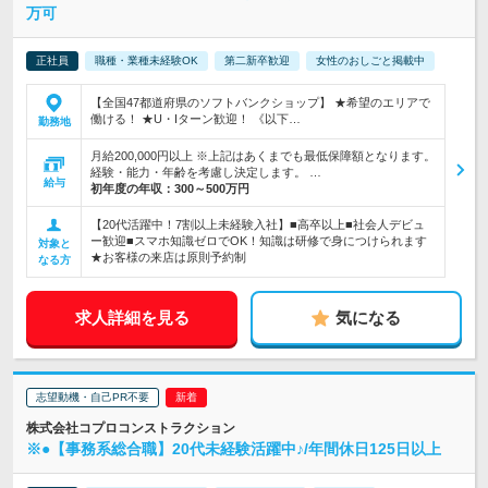
万可
正社員
職種・業種未経験OK
第二新卒歓迎
女性のおしごと掲載中
【全国47都道府県のソフトバンクショップ】 ★希望のエリアで
働ける！ ★U・Iターン歓迎！ 《以下…
勤務地
月給200,000円以上 ※上記はあくまでも最低保障額となります。
経験・能力・年齢を考慮し決定します。 …
給与
初年度の年収：
300～500万円
【20代活躍中！7割以上未経験入社】■高卒以上■社会人デビュ
ー歓迎■スマホ知識ゼロでOK！知識は研修で身につけられます
対象と
★お客様の来店は原則予約制
なる方
求人詳細を見る
気になる
志望動機・自己PR不要
株式会社コプロコンストラクション
※●【事務系総合職】20代未経験活躍中♪/年間休日125日以上