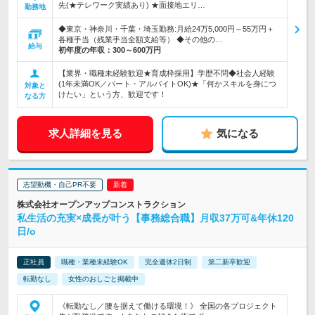
先(★テレワーク実績あり) ★面接地エリ…
勤務地
◆東京・神奈川・千葉・埼玉勤務:月給24万5,000円～55万円＋
各種手当（残業手当全額支給等） ◆その他の…
給与
初年度の年収：
300～600万円
【業界・職種未経験歓迎★育成枠採用】学歴不問◆社会人経験
(1年未満OK／パート・アルバイトOK)★「何かスキルを身につ
対象と
けたい」という方、歓迎です！
なる方
求人詳細を見る
気になる
志望動機・自己PR不要
株式会社オープンアップコンストラクション
私生活の充実×成長が叶う【事務総合職】月収37万可&年休120
日/o
正社員
職種・業種未経験OK
完全週休2日制
第二新卒歓迎
転勤なし
女性のおしごと掲載中
《転勤なし／腰を据えて働ける環境！》 全国の各プロジェクト