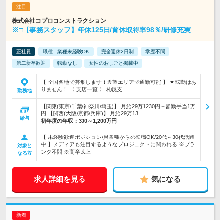
株式会社コプロコンストラクション
※□【事務スタッフ】年休125日/育休取得率98％/研修充実
正社員
職種・業種未経験OK
完全週休2日制
学歴不問
第二新卒歓迎
転勤なし
女性のおしごと掲載中
【 全国各地で募集します！希望エリアで通勤可能 】 ▼転勤はあ
りません！ 〈 支店一覧 〉 札幌支…
勤務地
【関東(東京/千葉/神奈川/埼玉)】 月給29万1230円＋皆勤手当1万
円 【関西(大阪/京都/兵庫)】 月給29万13…
給与
初年度の年収：
300～1,200万円
【 未経験歓迎ポジション/異業種からの転職OK/20代～30代活躍
中 】メディアも注目するようなプロジェクトに関われる ※ブラ
対象と
ンク不問 ※高卒以上
なる方
求人詳細を見る
気になる