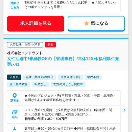
T限定可 ※入社までに取得いただければOK ）★「変わりたい」
対象と
そのポテンシャルを重視！
なる方
求人詳細を見る
気になる
志望動機・自己PR不要
株式会社コントラフト
女性活躍中!未経験OKの【管理事務】/年休120日/福利厚生充
実/x41
正社員
職種・業種未経験OK
完全週休2日制
学歴不問
第二新卒歓迎
転勤なし
女性のおしごと掲載中
★全国のプロジェクト先(首都圏・東北・関西・中部・北海道・
九州が中心) ★希望勤務地を考慮 ★Ｕ・…
勤務地
＜１＞月給+交通費+（残業代は全額別途支給） ■首都圏・関
東・北信越 月給30万円以上 ■関西 月給27.5…
給与
初年度の年収：
350～500万円
高卒以上◆20～30代の女性活躍中◆経験・転職回数不問！未経