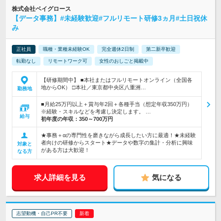
株式会社ベイグロース
【データ事務】#未経験歓迎#フルリモート研修3ヵ月#土日祝休
み
正社員
職種・業種未経験OK
完全週休2日制
第二新卒歓迎
転勤なし
リモートワーク可
女性のおしごと掲載中
【研修期間中】 ■本社またはフルリモートオンライン（全国各
地からOK） □本社／東京都中央区八重洲…
勤務地
■月給25万円以上＋賞与年2回＋各種手当（想定年収350万円）
※経験・スキルなどを考慮し決定します。 …
給与
初年度の年収：
350～700万円
★事務＋αの専門性を磨きながら成長したい方に最適！★未経験
者向けの研修からスタート★データや数字の集計・分析に興味
対象と
がある方は大歓迎！
なる方
求人詳細を見る
気になる
志望動機・自己PR不要