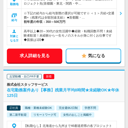
ロジェクト先(首都圏・東北・関西・中…
勤務地
☆下記の給与から給与形態の選択が可能です☆ ＜１＞月給+交通
費+（残業代は全額別途支給） ■首都圏・…
給与
初年度の年収：
350～500万円
高卒以上◆20～30代の女性活躍中◆経験・転職回数不問！未経
験者歓迎！未経験から一生モノのスキルが身に付くお仕事です
対象と
◆面接は1回◆
なる方
求人詳細を見る
気になる
志望動機・自己PR不要
株式会社スタッフサービス
在宅勤務案件あり【事務】残業月平均8時間★未経験OK★年休
125日
正社員
職種・業種未経験OK
完全週休2日制
学歴不問
第二新卒歓迎
リモートワーク可
女性のおしごと掲載中
【転勤なし】北海道から九州まで46都道府県の各プロジェクト