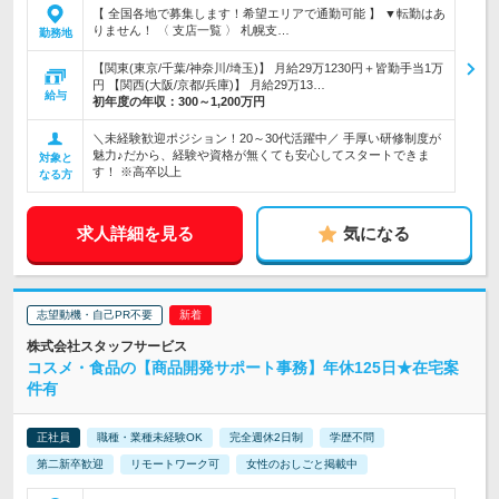
【 全国各地で募集します！希望エリアで通勤可能 】 ▼転勤はあ
りません！ 〈 支店一覧 〉 札幌支…
勤務地
【関東(東京/千葉/神奈川/埼玉)】 月給29万1230円＋皆勤手当1万
円 【関西(大阪/京都/兵庫)】 月給29万13…
給与
初年度の年収：
300～1,200万円
＼未経験歓迎ポジション！20～30代活躍中／ 手厚い研修制度が
魅力♪だから、経験や資格が無くても安心してスタートできま
対象と
す！ ※高卒以上
なる方
求人詳細を見る
気になる
志望動機・自己PR不要
株式会社スタッフサービス
コスメ・食品の【商品開発サポート事務】年休125日★在宅案
件有
正社員
職種・業種未経験OK
完全週休2日制
学歴不問
第二新卒歓迎
リモートワーク可
女性のおしごと掲載中