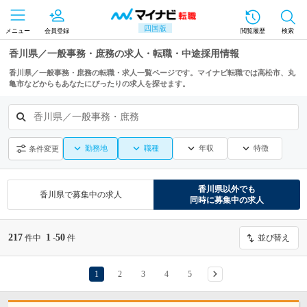
四国版
メニュー
会員登録
閲覧履歴
検索
香川県／一般事務・庶務の求人・転職・中途採用情報
香川県／一般事務・庶務の転職・求人一覧ページです。マイナビ転職では高松市、丸
亀市などからもあなたにぴったりの求人を探せます。
香川県／一般事務・庶務
勤務地
職種
年収
特徴
条件変更
香川県
以外でも
香川県
で募集中の求人
同時に募集中の求人
217
1
50
件中
-
件
並び替え
1
2
3
4
5