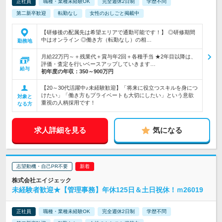
正社員
職種・業種未経験OK
完全週休2日制
学歴不問
第二新卒歓迎
転勤なし
女性のおしごと掲載中
【研修後の配属先は希望エリアで通勤可能です！】 ◎研修期間
中はオンライン ◎働き方（転勤なし）の相…
勤務地
月給22万円～＋残業代＋賞与年2回＋各種手当 ★2年目以降は、
評価・査定を行いベースアップしていきます…
給与
初年度の年収：
350～900万円
【20～30代活躍中♪未経験歓迎】「将来に役立つスキルを身につ
けたい」「働き方もプライベートも大切にしたい」という意欲
対象と
重視の人柄採用です！
なる方
求人詳細を見る
気になる
志望動機・自己PR不要
株式会社エイジェック
未経験者歓迎★【管理事務】年休125日＆土日祝休！ｍ26019
正社員
職種・業種未経験OK
完全週休2日制
学歴不問