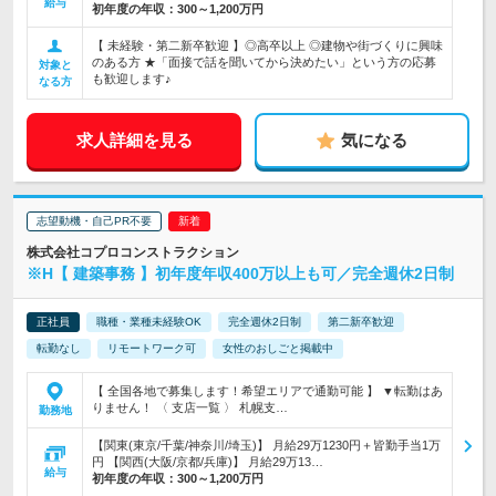
給与
初年度の年収：
300～1,200万円
【 未経験・第二新卒歓迎 】◎高卒以上 ◎建物や街づくりに興味
のある方 ★「面接で話を聞いてから決めたい」という方の応募
対象と
も歓迎します♪
なる方
求人詳細を見る
気になる
志望動機・自己PR不要
株式会社コプロコンストラクション
※H【 建築事務 】初年度年収400万以上も可／完全週休2日制
正社員
職種・業種未経験OK
完全週休2日制
第二新卒歓迎
転勤なし
リモートワーク可
女性のおしごと掲載中
【 全国各地で募集します！希望エリアで通勤可能 】 ▼転勤はあ
りません！ 〈 支店一覧 〉 札幌支…
勤務地
【関東(東京/千葉/神奈川/埼玉)】 月給29万1230円＋皆勤手当1万
円 【関西(大阪/京都/兵庫)】 月給29万13…
給与
初年度の年収：
300～1,200万円