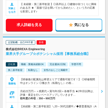
【 未経験・第二新卒歓迎 】◎高卒以上 ◎建物や街づくりに興味
のある方 ★「面接で話を聞いてから決めたい」という方の応募
対象と
も歓迎します♪
なる方
求人詳細を見る
気になる
志望動機・自己PR不要
株式会社BREXA Engineering
業界大手グループ☆ポテンシャル採用【事務系総合職】
正社員
職種・業種未経験OK
完全週休2日制
学歴不問
第二新卒歓迎
転勤なし
女性のおしごと掲載中
【研修後の配属先は希望エリアで通勤可能です！】 ◎研修期間
中はオンライン ◎働き方（転勤なし）の相…
勤務地
月給22万円～＋残業代＋賞与年2回＋各種手当 ★2年目以降は、
評価・査定を行いベースアップしていきます…
給与
初年度の年収：
350～900万円
【未経験・第二新卒歓迎】＼20～30代活躍中／◆要普通免許（A