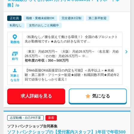
務】/o
正社員
職種・業種未経験OK
完全週休2日制
第二新卒歓迎
転勤なし
女性のおしごと掲載中
《転勤なし／腰を据えて働ける環境！》 全国の各プロジェクト
先が勤務地です♪ ★あなたの好きな街でず…
勤務地
〈東京〉月給28万円～ 〈大阪〉月給26.9万円～ 〈名古屋〉月給
28.5万円～ 〈その他〉月給26.5万円～ ※…
給与
初年度の年収：
350～500万円
【Web面接OK&面接翌日の内定も可能】＜高卒以上＞★未経
験・第二新卒・フリーター歓迎★経験・転職回数不問★昇給年2
対象と
回で頑張りをしっかり還元！
なる方
求人詳細を見る
気になる
志望動機・自己PR不要
ソフトバンクショップ合同募集
ソフトバンクショップの【受付案内スタッフ】1年目で年収500