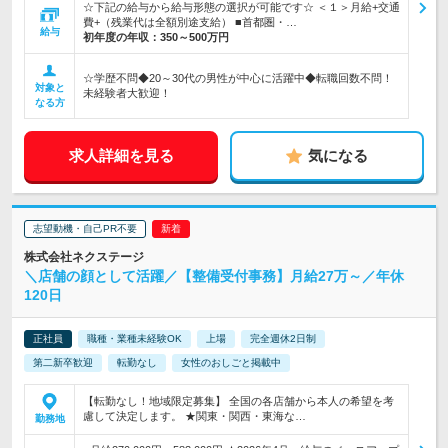
☆下記の給与から給与形態の選択が可能です☆ ＜１＞月給+交通
費+（残業代は全額別途支給） ■首都圏・…
給与
初年度の年収：
350～500万円
☆学歴不問◆20～30代の男性が中心に活躍中◆転職回数不問！
対象と
未経験者大歓迎！
なる方
求人詳細を見る
気になる
志望動機・自己PR不要
株式会社ネクステージ
＼店舗の顔として活躍／【整備受付事務】月給27万～／年休
120日
正社員
職種・業種未経験OK
上場
完全週休2日制
第二新卒歓迎
転勤なし
女性のおしごと掲載中
【転勤なし！地域限定募集】 全国の各店舗から本人の希望を考
慮して決定します。 ★関東・関西・東海な…
勤務地