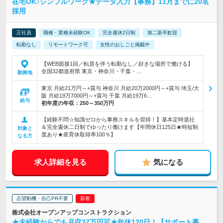
在宅OK♪シンプルワーク★データ入力【事務】11月までに20名
採用
正社員
職種・業種未経験OK
完全週休2日制
第二新卒歓迎
転勤なし
リモートワーク可
女性のおしごと掲載中
【WEB面接1回／転居を伴う転勤なし／好きな場所で働ける】
全国32都道府県 東京・神奈川・千葉・…
勤務地
東京 月給21万円～+賞与 神奈川 月給20万2000円～+賞与 埼玉/大
阪 月給19万7000円～+賞与 千葉 月給19万6…
給与
初年度の年収：
250～350万円
【経験不問☆知識ゼロから事務スキルを習得！】基本定時退社
＆完全週休二日制でゆったり働けます【年間休日125日★時短制
対象と
度あり★産育休取得率100％】
なる方
求人詳細を見る
気になる
志望動機・自己PR不要
株式会社オープンアップコンストラクション
★未経験からでも月収37万円可★年休120日！【サポート事