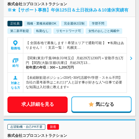
株式会社コプロコンストラクション
※★【サポート事務】年休125日＆土日祝休み＆10連休実績有
正社員
職種・業種未経験OK
完全週休2日制
学歴不問
第二新卒歓迎
転勤なし
リモートワーク可
女性のおしごと掲載中
【 全国各地で募集します！希望エリアで通勤可能 】 ▼転勤はあ
りません！ 〈 支店一覧 〉 札幌支…
勤務地
【関東(東京/千葉/神奈川/埼玉)】 月給29万1230円＋皆勤手当1万
円 【関西(大阪/京都/兵庫)】 月給29万13…
給与
初年度の年収：
300～1,200万円
【未経験歓迎ポジション/20代~30代活躍中/学歴・スキル不問】
当社の選考基準はこれだけ"人と話す事が好きな人"<仕事で必要
対象と
な知識は入社後に教えます>
なる方
求人詳細を見る
気になる
志望動機・自己PR不要
株式会社コプロコンストラクション