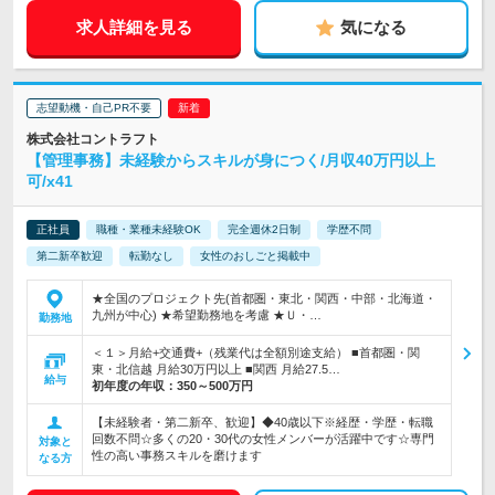
求人詳細を見る
気になる
志望動機・自己PR不要
株式会社コントラフト
【管理事務】未経験からスキルが身につく/月収40万円以上
可/x41
正社員
職種・業種未経験OK
完全週休2日制
学歴不問
第二新卒歓迎
転勤なし
女性のおしごと掲載中
★全国のプロジェクト先(首都圏・東北・関西・中部・北海道・
九州が中心) ★希望勤務地を考慮 ★Ｕ・…
勤務地
＜１＞月給+交通費+（残業代は全額別途支給） ■首都圏・関
東・北信越 月給30万円以上 ■関西 月給27.5…
給与
初年度の年収：
350～500万円
【未経験者・第二新卒、歓迎】◆40歳以下※経歴・学歴・転職
回数不問☆多くの20・30代の女性メンバーが活躍中です☆専門
対象と
性の高い事務スキルを磨けます
なる方