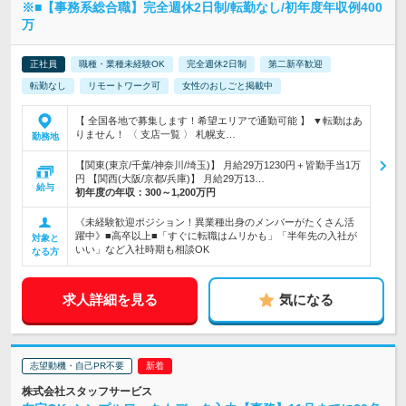
※■【事務系総合職】完全週休2日制/転勤なし/初年度年収例400
万
正社員
職種・業種未経験OK
完全週休2日制
第二新卒歓迎
転勤なし
リモートワーク可
女性のおしごと掲載中
【 全国各地で募集します！希望エリアで通勤可能 】 ▼転勤はあ
りません！ 〈 支店一覧 〉 札幌支…
勤務地
【関東(東京/千葉/神奈川/埼玉)】 月給29万1230円＋皆勤手当1万
円 【関西(大阪/京都/兵庫)】 月給29万13…
給与
初年度の年収：
300～1,200万円
《未経験歓迎ポジション！異業種出身のメンバーがたくさん活
躍中》■高卒以上■「すぐに転職はムリかも」「半年先の入社が
対象と
いい」など入社時期も相談OK
なる方
求人詳細を見る
気になる
志望動機・自己PR不要
株式会社スタッフサービス