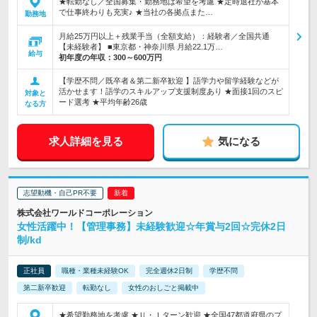
★転勤なし／全国募集・勤務地は希望を考慮 ★定時退社が基本
で仕事終わりも充実♪ ★当社の各拠点また…
勤務地
月給25万円以上＋残業手当（全額支給）：経験者／全国共通
【未経験者】 ■東京都・神奈川県 月給22.1万…
給与
初年度の年収：
300～600万円
【学歴不問／既卒者＆第二新卒歓迎 】語学力や留学経験などが
活かせます！語学のスキルアップ支援制度あり ★面接1回のスピ
対象と
ード選考 ★平均年齢26歳
なる方
求人詳細を見る
気になる
志望動機・自己PR不要
株式会社ワールドコーポレーション
女性活躍中！【管理事務】未経験歓迎☆年賞与2回☆完休2日
制/kd
正社員
職種・業種未経験OK
完全週休2日制
学歴不問
第二新卒歓迎
転勤なし
女性のおしごと掲載中
★希望勤務地を考慮 ★Ｕ・Ｉターン歓迎 ★全国47都道府県のプ