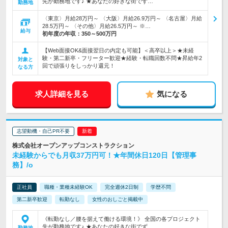
先が勤務地です♪ ★あなたの好きな街でず…
勤務地
〈東京〉月給28万円～ 〈大阪〉月給26.9万円～ 〈名古屋〉月給
28.5万円～ 〈その他〉月給26.5万円～ ※…
給与
初年度の年収：
350～500万円
【Web面接OK&面接翌日の内定も可能】＜高卒以上＞★未経
験・第二新卒・フリーター歓迎★経験・転職回数不問★昇給年2
対象と
回で頑張りをしっかり還元！
なる方
求人詳細を見る
気になる
志望動機・自己PR不要
株式会社オープンアップコンストラクション
未経験からでも月収37万円可！★年間休日120日【管理事
務】/o
正社員
職種・業種未経験OK
完全週休2日制
学歴不問
第二新卒歓迎
転勤なし
女性のおしごと掲載中
《転勤なし／腰を据えて働ける環境！》 全国の各プロジェクト
先が勤務地です♪ ★あなたの好きな街でず…
勤務地