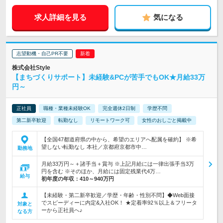
求人詳細を見る
気になる
志望動機・自己PR不要
株式会社Style
【まちづくりサポート】未経験&PCが苦手でもOK★月給33万
円～
正社員
職種・業種未経験OK
完全週休2日制
学歴不問
第二新卒歓迎
転勤なし
リモートワーク可
女性のおしごと掲載中
【全国47都道府県の中から、希望のエリアへ配属を確約】 ※希
望しない転勤なし 本社／京都府京都市中…
勤務地
月給33万円～＋諸手当＋賞与 ※上記月給には一律出張手当3万
円を含む ※そのほか、月給には固定残業代4万…
給与
初年度の年収：
410～940万円
【未経験・第二新卒歓迎／学歴・年齢・性別不問】◆Web面接
でスピーディーに内定&入社OK！ ★定着率92％以上＆フリータ
対象と
ーから正社員へ♪
なる方