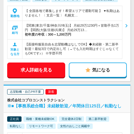
【 全国各地で募集します！希望エリアで通勤可能 】 ▼転勤はあ
りません！ 〈 支店一覧 〉 札幌支…
勤務地
【関東(東京/千葉/神奈川/埼玉)】 月給29万1230円＋皆勤手当1万
円 【関西(大阪/京都/兵庫)】 月給29万13…
給与
初年度の年収：
300～1,200万円
【面接時服装自由＆志望動機はなしでOK】◆未経験・第二新卒
歓迎！最短3日で内定出し可（→でも入社時期はすぐじゃなくて
対象と
もOKです♪） ※学歴不問
なる方
求人詳細を見る
気になる
志望動機・自己PR不要
株式会社コプロコンストラクション
※■【事務系総合職】未経験歓迎／年間休日125日／転勤なし
正社員
職種・業種未経験OK
完全週休2日制
第二新卒歓迎
転勤なし
リモートワーク可
女性のおしごと掲載中