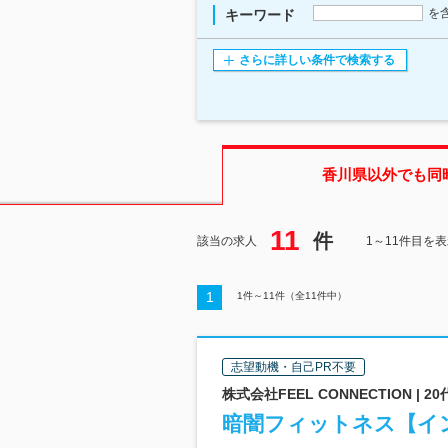
を
キーワード
さらに詳しい条件で検索する
香川県
以外でも同
11
件
該当の求人
1～11件目を
1
1
件～
11
件（全
11
件中）
志望動機・自己PR不要
株式会社FEEL CONNECTION 
暗闇フィットネス【イ