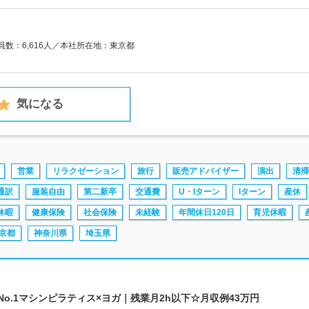
業員数：6,616人／本社所在地：東京都
気になる
営業
リラクゼーション
旅行
販売アドバイザー
演出
清掃
通訳
服装自由
第二新卒
交通費
U・Iターン
Iターン
産休
休暇
健康保険
社会保険
未経験
年間休日120日
育児休暇
京都
神奈川県
埼玉県
l | 業界No.1マシンピラティス×ヨガ｜残業月2h以下☆月収例43万円