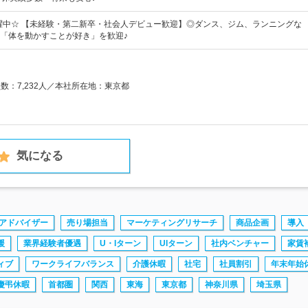
活躍中☆ 【未経験・第二新卒・社会人デビュー歓迎】◎ダンス、ジム、ランニングな
「体を動かすことが好き」を歓迎♪
員数：7,232人／本社所在地：東京都
気になる
アドバイザー
売り場担当
マーケティングリサーチ
商品企画
導入
援
業界経験者優遇
U・Iターン
UIターン
社内ベンチャー
家賃
ィブ
ワークライフバランス
介護休暇
社宅
社員割引
年末年始
慶弔休暇
首都圏
関西
東海
東京都
神奈川県
埼玉県