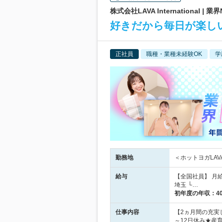
株式会社LAVA International 
好きだから毎日が楽し
正社員
職種・業種未経験OK
学
勤務地
＜ホットヨガLAV
給与
【全国社員】 月
埼玉 └…
初年度の年収：
4
仕事内容
【2ヵ月間の充実
～12日休み★産