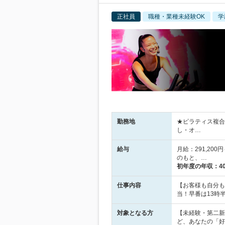
正社員
職種・業種未経験OK
学
勤務地
★ピラティス複合
し・オ…
給与
月給：291,20
のもと、…
初年度の年収：
4
仕事内容
【お客様も自分も
当！早番は13時
対象となる方
【未経験・第二新
ど、あなたの「好