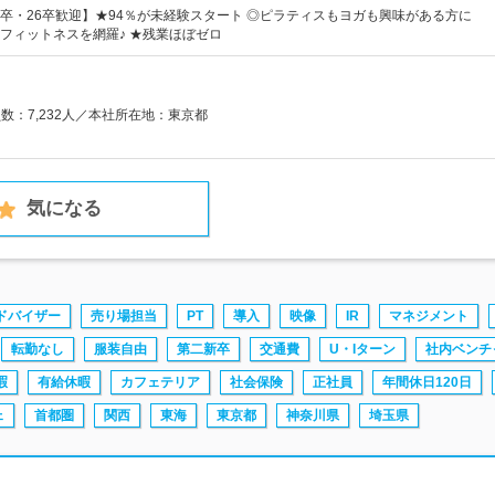
卒・26卒歓迎】★94％が未経験スタート ◎ピラティスもヨガも興味がある方に
フィットネスを網羅♪ ★残業ほぼゼロ
員数：7,232人／本社所在地：東京都
気になる
ドバイザー
売り場担当
PT
導入
映像
IR
マネジメント
転勤なし
服装自由
第二新卒
交通費
U・Iターン
社内ベンチ
暇
有給休暇
カフェテリア
社会保険
正社員
年間休日120日
ェ
首都圏
関西
東海
東京都
神奈川県
埼玉県