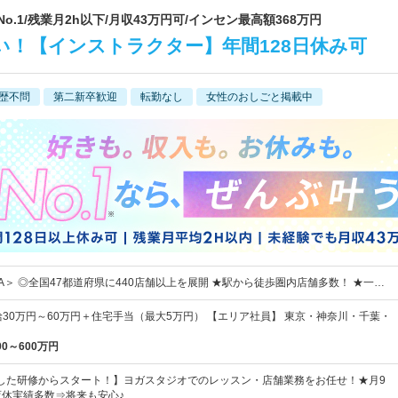
| 業界No.1/残業月2h以下/月収43万円可/インセン最高額368万円
い！【インストラクター】年間128日休み可
歴不問
第二新卒歓迎
転勤なし
女性のおしごと掲載中
A＞ ◎全国47都道府県に440店舗以上を展開 ★駅から徒歩圏内店舗多数！ ★一…
給30万円～60万円＋住宅手当（最大5万円） 【エリア社員】 東京・神奈川・千葉・
00～600万円
した研修からスタート！】ヨガスタジオでのレッスン・店舗業務をお任せ！★月9
育休実績多数⇒将来も安心♪