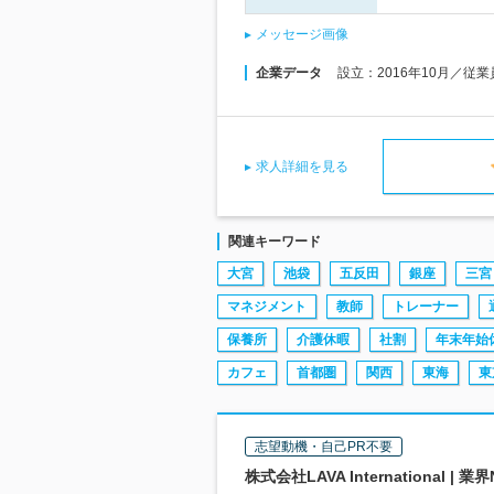
メッセージ画像
企業データ
設立：2016年10月／従
求人詳細を見る
関連キーワード
大宮
池袋
五反田
銀座
三宮
マネジメント
教師
トレーナー
保養所
介護休暇
社割
年末年始
カフェ
首都圏
関西
東海
東
志望動機・自己PR不要
株式会社LAVA Internationa