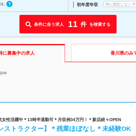
含む
特に指定しない
初年度年収
11
件
条件に合う求人
を検索する
時に募集中の求人
香川県
のみ
表示中
| 20代女性活躍中＊13時半退勤可＊月収例34万円！＊新店続々OPEN
ンストラクター】＊残業ほぼなし＊未経験OK