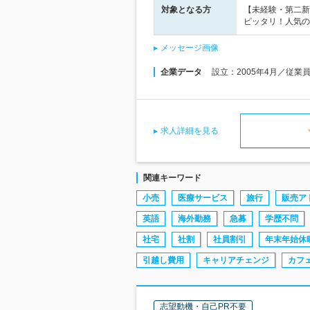
対象となる方
【未経験・第二新
ピッタリ！人気の
メッセージ画像
企業データ
設立：2005年4月／従業
求人詳細を見る
関連キーワード
小売
医療サービス
旅行
販売ア
英語
海外勤務
急募
学歴不問
社宅
社割
社員割引
年末年始休
引越し費用
キャリアチェンジ
カフ
志望動機・自己PR不要