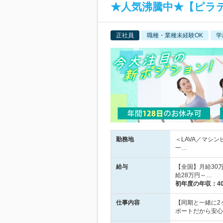
★人気沸騰中★【ピラ
正社員
職種・業種未経験OK
学
勤務地
＜LAVA／マシ
一…
給与
【全国】月給30
給28万円～…
初年度の年収：
4
仕事内容
【同期と一緒に2
ポートだから安心