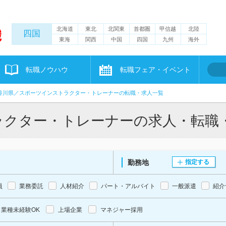
北海道
東北
北関東
首都圏
甲信越
北陸
四国
東海
関西
中国
四国
九州
海外
転職ノウハウ
転職フェア・イベント
香川県／スポーツインストラクター・トレーナーの転職・求人一覧
ラクター・トレーナーの求人・転職
勤務地
指定する
員
業務委託
人材紹介
パート・アルバイト
一般派遣
紹介
業種未経験OK
上場企業
マネジャー採用