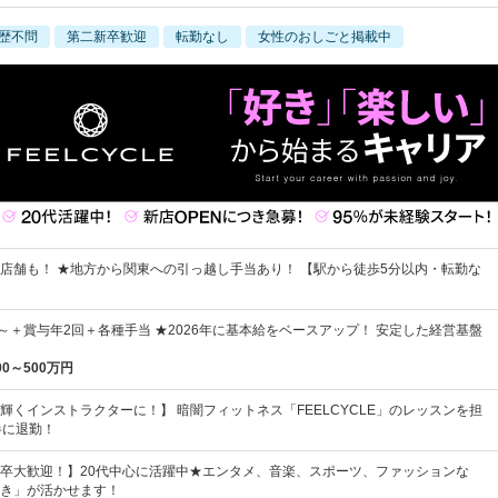
歴不問
第二新卒歓迎
転勤なし
女性のおしごと掲載中
店舗も！ ★地方から関東への引っ越し手当あり！ 【駅から徒歩5分以内・転勤な
0円～＋賞与年2回＋各種手当 ★2026年に基本給をベースアップ！ 安定した経営基盤
00～500万円
輝くインストラクターに！】 暗闇フィットネス「FEELCYCLE」のレッスンを担
半に退勤！
卒大歓迎！】20代中心に活躍中★エンタメ、音楽、スポーツ、ファッションな
き」が活かせます！