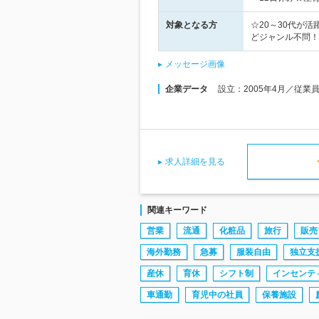
対象となる方
☆20～30代が
どジャンル不問！
メッセージ画像
企業データ
設立：2005年4月／従業
求人詳細を見る
関連キーワード
営業
流通
化粧品
旅行
販売
海外勤務
急募
服装自由
独立支
産休
育休
シフト制
インセンテ
車通勤
育児中の社員
保養施設