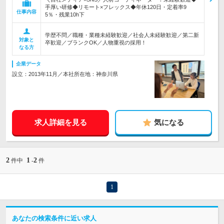
手厚い研修◆リモート×フレックス◆年休120日・定着率9
仕事内容
5％・残業10h下
学歴不問／職種・業種未経験歓迎／社会人未経験歓迎／第二新
対象と
卒歓迎／ブランクOK／人物重視の採用！
なる方
企業データ
設立：2013年11月／本社所在地：神奈川県
求人詳細を見る
気になる
2
1
2
件中
-
件
1
あなたの検索条件に近い求人