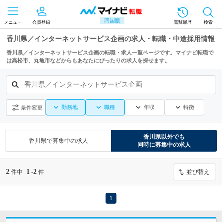
四国版
メニュー
会員登録
閲覧履歴
検索
香川県／インターネットサービス企画の求人・転職・中途採用情報
香川県／インターネットサービス企画の転職・求人一覧ページです。マイナビ転職で
は高松市、丸亀市などからもあなたにぴったりの求人を探せます。
香川県／インターネットサービス企画
勤務地
職種
年収
特徴
条件変更
香川県
以外でも
香川県
で募集中の求人
同時に募集中の求人
2
1
2
件中
-
件
並び替え
1