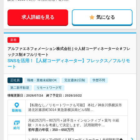
求人詳細を見る
気になる
アルファエネフォメーション株式会社 | ☆人材コーディネーター☆＃フレ
ックス制＃フルリモート
SNSを活用！【人材コーディネーター】フレックス／フルリモ
ート
正社員
職種・業種未経験OK
完全週休2日制
学歴不問
第二新卒歓迎
リモートワーク可
情報更新日：2026/07/24 終了予定日：2026/10/22
【転勤なし／リモートワークも可能】 本社／神奈川県横浜市
港北区篠原町3014 東急新横浜南ビル5階…
勤務地
月給25万円～80万円＋諸手当＋インセンティブ＋賞与 ※経
験・スキルを考慮して決定します。 試用期間中…
給与
初年度の年収：
350～650万円
＼自社メディア×SNS／人材コーディネーター！未経験歓迎◆