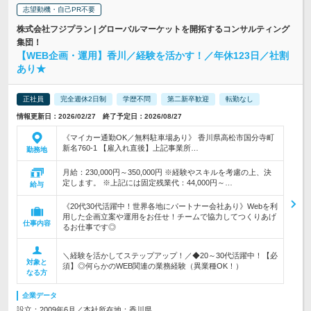
志望動機・自己PR不要
株式会社フジプラン | グローバルマーケットを開拓するコンサルティング
集団！
【WEB企画・運用】香川／経験を活かす！／年休123日／社割
あり★
正社員
完全週休2日制
学歴不問
第二新卒歓迎
転勤なし
情報更新日：2026/02/27 終了予定日：2026/08/27
《マイカー通勤OK／無料駐車場あり》 香川県高松市国分寺町
新名760-1 【雇入れ直後】上記事業所…
勤務地
月給：230,000円～350,000円 ※経験やスキルを考慮の上、決
定します。 ※上記には固定残業代：44,000円～…
給与
《20代30代活躍中！世界各地にパートナー会社あり》Webを利
用した企画立案や運用をお任せ！チームで協力してつくりあげ
仕事内容
るお仕事です◎
＼経験を活かしてステップアップ！／◆20～30代活躍中！【必
対象と
須】◎何らかのWEB関連の業務経験（異業種OK！）
なる方
企業データ
設立：2009年6月／本社所在地：香川県