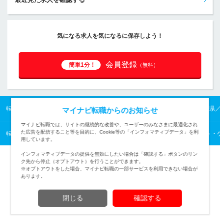
気になる求人を気になるに保存しよう！
会員登録
簡単1分！
（無料）
転職TOP
四国の転職・求人情報TOP
香川県の転職・求人情報TOP
香川県
マイナビ転職からのお知らせ
マイナビ転職では、サイトの継続的な改善や、ユーザーのみなさまに最適化され
た広告を配信すること等を目的に、Cookie等の「インフォマティブデータ」を利
転職TOP
WEB・インターネット・ゲームから探す
WEB・インターネット・
用しています。
インフォマティブデータの提供を無効にしたい場合は「確認する」ボタンのリン
ク先から停止（オプトアウト）を行うことができます。
※オプトアウトをした場合、マイナビ転職の一部サービスを利用できない場合が
あります。
TOPページへ
閉じる
確認する
(c) Mynavi Corporation