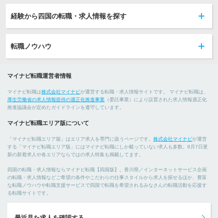
経験から四国の転職・求人情報を探す
転職ノウハウ
マイナビ転職運営者情報
マイナビ転職は
株式会社マイナビ
が運営する転職・求人情報サイトです。 マイナビ転職は、
厚生労働省の求人情報提供の適正化推進事業
（委託事業）により設置された求人情報適正化
推進協議会が定めたガイドラインを遵守しています。
マイナビ転職エリア版について
「マイナビ転職エリア版」はエリア求人を専門に扱うページです。
株式会社マイナビ
が運営
する「マイナビ転職エリア版」にはマイナビ転職にしか載っていない求人も多数。8月7日更
新の新着求人や各エリアならではの求人特集も掲載してます。
四国の転職・求人情報ならマイナビ転職【四国版】。香川県／インターネットサービス企画
の転職・求人情報などご希望の条件やこだわりの仕事スタイルから求人を探せるほか、豊富
な転職ノウハウや転職支援サービスで四国で転職を希望されるみなさんの転職活動を応援す
る転職サイトです。
最近見た求人を確認する