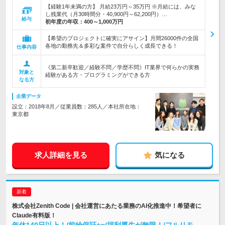
【経験1年未満の方】 月給23万円～35万円 ※月給には、みな
し残業代（月30時間分・40,900円～62,200円）…
給与
初年度の年収：
400～1,000万円
【希望のプロジェクトに確実にアサイン】月間26000件の全国
各地の勤務先＆多彩な案件で自分らしく成長できる！
仕事内容
《第二新卒歓迎／経験不問／学歴不問》IT業界で何らかの実務
対象と
経験がある方・プログラミングができる方
なる方
企業データ
設立：2018年8月／従業員数：285人／本社所在地：
東京都
求人詳細を見る
気になる
株式会社Zenith Code | 会社運営にあたる業務のAI化推進中！希望者に
Claude有料版！