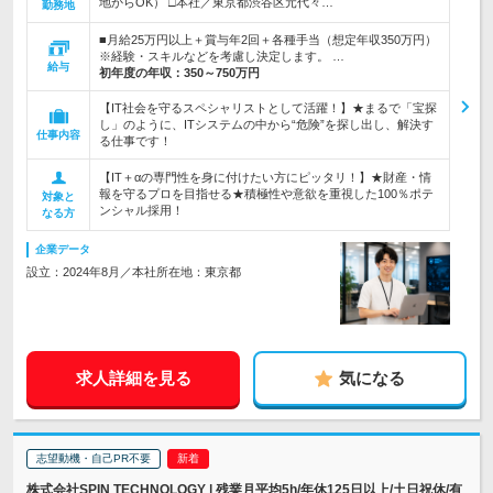
地からOK） □本社／東京都渋谷区元代々…
勤務地
■月給25万円以上＋賞与年2回＋各種手当（想定年収350万円）
※経験・スキルなどを考慮し決定します。 …
給与
初年度の年収：
350～750万円
【IT社会を守るスペシャリストとして活躍！】★まるで「宝探
し」のように、ITシステムの中から“危険”を探し出し、解決す
仕事内容
る仕事です！
【IT＋αの専門性を身に付けたい方にピッタリ！】★財産・情
報を守るプロを目指せる★積極性や意欲を重視した100％ポテ
対象と
ンシャル採用！
なる方
企業データ
設立：2024年8月／本社所在地：東京都
求人詳細を見る
気になる
志望動機・自己PR不要
株式会社SPIN TECHNOLOGY | 残業月平均5h/年休125日以上/土日祝休/有