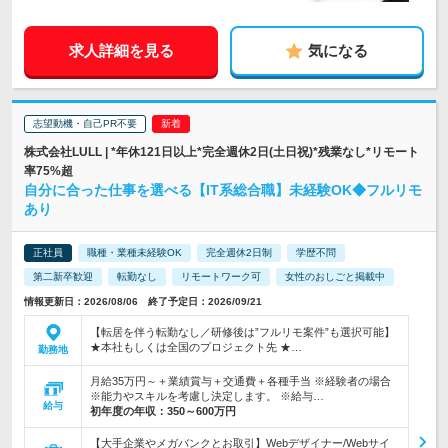
求人詳細を見る
気になる
志望動機・自己PR不要
株式会社LULL | *年休121日以上*完全週休2日(土日祝)*残業なし*リモート
率75%超
自分に合った仕事を選べる【IT系総合職】未経験OK◆フルリモ
あり
正社員
職種・業種未経験OK
完全週休2日制
学歴不問
第二新卒歓迎
転勤なし
リモートワーク可
女性のおしごと掲載中
情報更新日：2026/08/06 終了予定日：2026/09/21
【転居を伴う転勤なし／研修後は”フルリモ案件”も選択可能】
★本社もしくは全国のプロジェクト先 ★…
勤務地
月給35万円～＋業績賞与＋交通費＋各種手当 ※経験者の場合
※能力やスキルを考慮し決定します。 ※給与…
給与
初年度の年収：
350～600万円
【大手企業やメガバンクとお取引】Webデザイナー/Webサイ