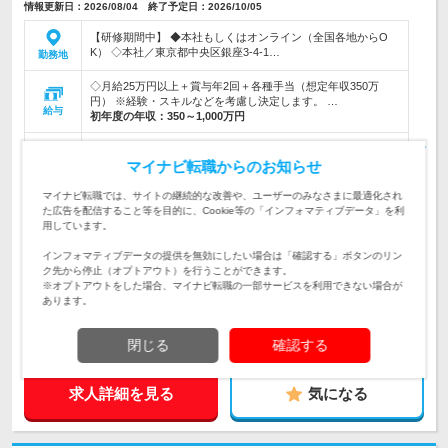
情報更新日：2026/08/04 終了予定日：2026/10/05
【研修期間中】 ◆本社もしくはオンライン（全国各地からO
K） ◇本社／東京都中央区銀座3-4-1…
勤務地
◇月給25万円以上＋賞与年2回＋各種手当（想定年収350万
円） ※経験・スキルなどを考慮し決定します。 …
給与
初年度の年収：
350～1,000万円
＜ニーズ急拡大中のIT専門職で成長しよう！＞◆自社内IT研修
で基本スキルから学べる！◆セキュリティに関する様々なITプ
マイナビ転職からのお知らせ
仕事内容
ロジェクトで活躍します！
マイナビ転職では、サイトの継続的な改善や、ユーザーのみなさまに最適化され
た広告を配信すること等を目的に、Cookie等の「インフォマティブデータ」を利
＜自社内IT研修から始めるので未経験大歓迎！＞◆IT時代に活
用しています。
躍できる人材を目指せます！◆同期と一緒に成長して誰からも
対象と
認められる希少人材に！
なる方
インフォマティブデータの提供を無効にしたい場合は「確認する」ボタンのリン
ク先から停止（オプトアウト）を行うことができます。
企業データ
※オプトアウトをした場合、マイナビ転職の一部サービスを利用できない場合が
設立：2023年2月／本社所在地：東京都
あります。
閉じる
確認する
求人詳細を見る
気になる