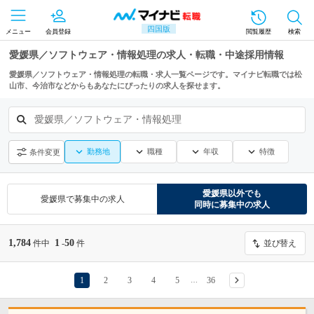
四国版
メニュー
会員登録
閲覧履歴
検索
愛媛県／ソフトウェア・情報処理の求人・転職・中途採用情報
愛媛県／ソフトウェア・情報処理の転職・求人一覧ページです。マイナビ転職では松
山市、今治市などからもあなたにぴったりの求人を探せます。
愛媛県／ソフトウェア・情報処理
勤務地
職種
年収
特徴
条件変更
愛媛県
以外でも
愛媛県
で募集中の求人
同時に募集中の求人
1,784
1
50
件中
-
件
並び替え
1
2
3
4
5
36
…