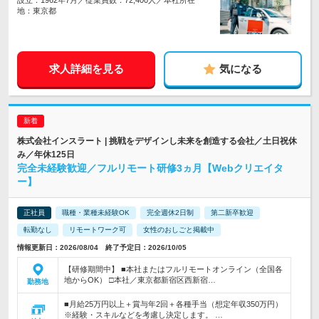
設立：1962年7月／従業員数：72,400人／本社所在
地：東京都
求人詳細を見る
気になる
株式会社インスラート | 挑戦をデザインし未来を創造する会社／土日祝休
み／年休125日
完全未経験歓迎／フルリモート研修3ヵ月【Webクリエイタ
ー】
正社員
職種・業種未経験OK
完全週休2日制
第二新卒歓迎
転勤なし
リモートワーク可
女性のおしごと掲載中
情報更新日：2026/08/04 終了予定日：2026/10/05
【研修期間中】 ■本社またはフルリモートオンライン（全国各
地からOK） □本社／東京都新宿区西新宿…
勤務地
■月給25万円以上＋賞与年2回＋各種手当（想定年収350万円）
※経験・スキルなどを考慮し決定します。 …