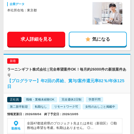
企業データ
本社所在地：東京都
求人詳細を見る
気になる
ラーニンギフト株式会社 | 完全希望案件OK！毎月約26000件の新規案件あ
り
【プログラマー】年2回の昇給、賞与/案件還元率82％/年休125
日
正社員
職種・業種未経験OK
完全週休2日制
学歴不問
第二新卒歓迎
転勤なし
リモートワーク可
女性のおしごと掲載中
情報更新日：2026/08/04 終了予定日：2026/10/05
全国47都道府県のプロジェクト先または本社（新宿区） ◎勤
務地は希望を考慮。転勤はありません。 ◎…
勤務地