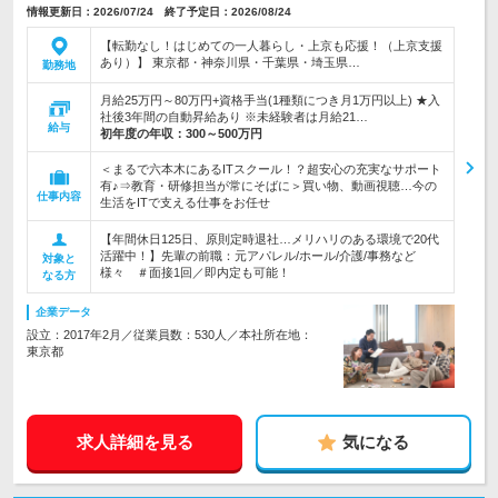
情報更新日：2026/07/24 終了予定日：2026/08/24
【転勤なし！はじめての一人暮らし・上京も応援！（上京支援
あり）】 東京都・神奈川県・千葉県・埼玉県…
勤務地
月給25万円～80万円+資格手当(1種類につき月1万円以上) ★入
社後3年間の自動昇給あり ※未経験者は月給21…
給与
初年度の年収：
300～500万円
＜まるで六本木にあるITスクール！？超安心の充実なサポート
有♪⇒教育・研修担当が常にそばに＞買い物、動画視聴…今の
仕事内容
生活をITで支える仕事をお任せ
【年間休日125日、原則定時退社…メリハリのある環境で20代
活躍中！】先輩の前職：元アパレル/ホール/介護/事務など
対象と
様々 ＃面接1回／即内定も可能！
なる方
企業データ
設立：2017年2月／従業員数：530人／本社所在地：
東京都
求人詳細を見る
気になる