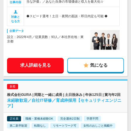
当な評価」／あなた自身の市場価値と収入を最大化☆
仕事内容
◆スピード選考！土日・夜間の面談・即日内定も可能 ◆
対象と
なる方
企業データ
設立：2022年4月／従業員数：93人／本社所在地：東
京都
求人詳細を見る
気になる
株式会社GURA | 同期と一緒に成長 | 土日祝休み | 年休125日 | 賞与年2回
未経験歓迎／自社IT研修／育成枠採用【セキュリティエンジニ
ア】
正社員
職種・業種未経験OK
完全週休2日制
学歴不問
第二新卒歓迎
転勤なし
リモートワーク可
女性のおしごと掲載中