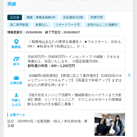
実績
正社員
職種・業種未経験OK
完全週休2日制
学歴不問
第二新卒歓迎
転勤なし
リモートワーク可
女性のおしごと掲載中
情報更新日：2026/08/06 終了予定日：2026/08/27
《 勤務地はあなたの希望を最優先 》 ★フルリモート、出社も
OK！ ★転居を伴う転勤はなし。U・I…
勤務地
月給30万円～月給90万円＋インセンティブ ※経験・スキルを
考慮の上、決定いたします。 ※固定残業代30h…
給与
初年度の年収：
400～1,200万円
【AI顧問×成長環境】【希望に応じて案件選択】【100項目のキ
ャリアシートでスキルアップ】【高還元で年収アップ】まずは
仕事内容
あなたの希望を伺います！
【地方在住エンジニア活躍中／微経験者からベテランまで大歓
迎】開発・インフラエンジニア、テクニカルサポートの実務経
対象と
験をお持ちの方を幅広く募集！
なる方
企業データ
設立：2024年5月／従業員数：60人／本社所在地：東
京都