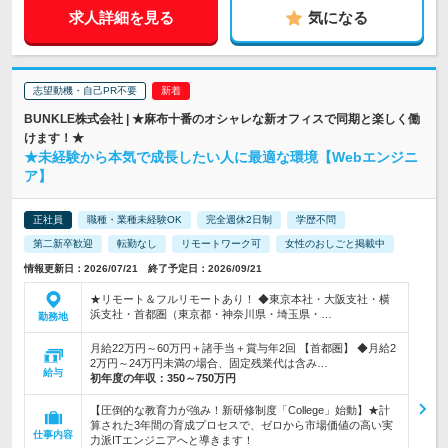
求人詳細を見る
気になる
志望動機・自己PR不要
BUNKLE株式会社 | ★麻布十番のオシャレな新オフィスで同期と楽しく働
けます！★
★未経験から本気で成長したい人に最適な環境【Webエンジニ
ア】
正社員
職種・業種未経験OK
完全週休2日制
学歴不問
第二新卒歓迎
転勤なし
リモートワーク可
女性のおしごと掲載中
情報更新日：2026/07/21 終了予定日：2026/09/21
★リモート＆フルリモートあり！ ◆東京本社・大阪支社・横
浜支社・首都圏（東京都・神奈川県・埼玉県・…
勤務地
月給22万円～60万円＋諸手当＋賞与年2回 【首都圏】 ◆月給2
2万円～24万円未満の場合、固定残業代は含み…
給与
初年度の年収：
350～750万円
【圧倒的な教育力が強み！新研修制度「College」始動】★計
算された3年間の育成プロセスで、ゼロから市場価値の高い実
仕事内容
力派ITエンジニアへと導きます！