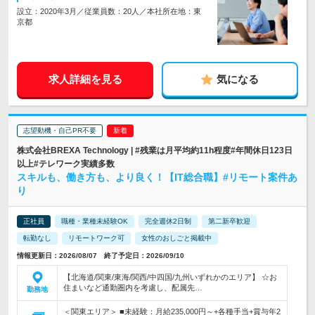
設立：2020年3月／従業員数：20人／本社所在地：東
京都
求人詳細を見る
気になる
志望動機・自己PR不要
株式会社BREXA Technology | #残業は月平均約11h程度#年間休日123日
以上#テレワーク実績多数
スキルも、働き方も、より良く！【IT総合職】#リモート案件あ
り
正社員
職種・業種未経験OK
完全週休2日制
第二新卒歓迎
転勤なし
リモートワーク可
女性のおしごと掲載中
情報更新日：2026/08/07 終了予定日：2026/09/10
【北海道/関東/東海/関西/中四国/九州いずれかのエリア】 ☆お
住まいなど通勤圏内を考慮し、配属先…
勤務地
＜関東エリア＞ ■未経験：月給235,000円～+各種手当+賞与年2