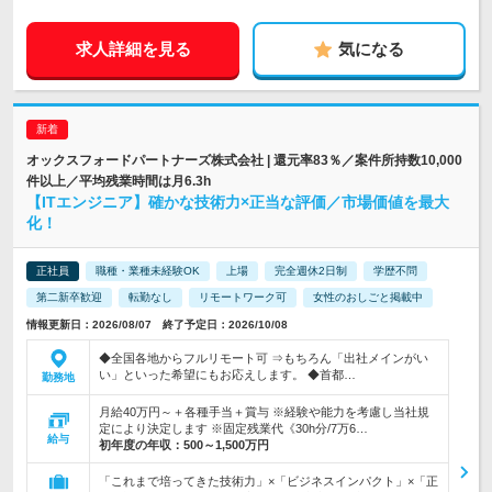
求人詳細を見る
気になる
オックスフォードパートナーズ株式会社 | 還元率83％／案件所持数10,000
件以上／平均残業時間は月6.3h
【ITエンジニア】確かな技術力×正当な評価／市場価値を最大
化！
正社員
職種・業種未経験OK
上場
完全週休2日制
学歴不問
第二新卒歓迎
転勤なし
リモートワーク可
女性のおしごと掲載中
情報更新日：2026/08/07 終了予定日：2026/10/08
◆全国各地からフルリモート可 ⇒もちろん「出社メインがい
い」といった希望にもお応えします。 ◆首都…
勤務地
月給40万円～＋各種手当＋賞与 ※経験や能力を考慮し当社規
定により決定します ※固定残業代《30h分/7万6…
給与
初年度の年収：
500～1,500万円
「これまで培ってきた技術力」×「ビジネスインパクト」×「正