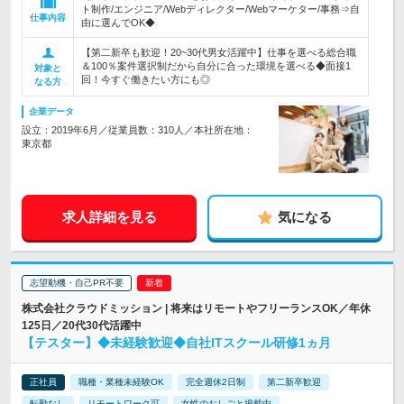
ト制作/エンジニア/Webディレクター/Webマーケター/事務⇒自
仕事内容
由に選んでOK◆
【第二新卒も歓迎！20~30代男女活躍中】仕事を選べる総合職
＆100％案件選択制だから自分に合った環境を選べる◆面接1
対象と
回！今すぐ働きたい方にも◎
なる方
企業データ
設立：2019年6月／従業員数：310人／本社所在地：
東京都
求人詳細を見る
気になる
志望動機・自己PR不要
株式会社クラウドミッション | 将来はリモートやフリーランスOK／年休
125日／20代30代活躍中
【テスター】◆未経験歓迎◆自社ITスクール研修1ヵ月
正社員
職種・業種未経験OK
完全週休2日制
第二新卒歓迎
転勤なし
リモートワーク可
女性のおしごと掲載中