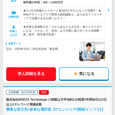
給与
初年度の年収：
350～1,000万円
★3ヵ月の研修からスタート★20代が中心となって活躍中！★
Webデザインもアプリ開発も動画編集も、あらゆるクリエイテ
仕事内容
ィブで活躍できる人材になろう！
★先輩も未経験入社！だからあなたも大丈夫！★クリエイター
になる「スキル」や「自信」は入社後に身に付くから未経験・
対象と
第二新卒・既卒者大歓迎！
なる方
企業データ
設立：2025年10月／本社所在地：東京都
求人詳細を見る
気になる
志望動機・自己PR不要
株式会社BREXA Technology | #残業は月平均約11h程度#年間休日123日
以上#テレワーク実績多数
豊富な取引先×多彩な選択肢【ITエンジニア(開発/インフラ)】