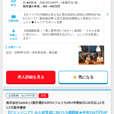
回 ■経験者：月給245,000円～+各種手当+賞…
給与
初年度の年収：
350～400万円
【キャリアの可能性が広がる】取引先約5,100社(※BREXA Tec
hグループ)！最先端分野/上流工程/自社開発など多彩なプロジ
仕事内容
ェクト◆キャリアサポート充実
【未経験歓迎！／第二新卒OK／UIターン歓迎】「スキルを身
に付けたい」「自分の選択肢を広げたい」 という方を歓迎し
対象と
ます！
なる方
企業データ
設立：2004年12月／本社所在地：東京都
求人詳細を見る
気になる
志望動機・自己PR不要
株式会社Saiteki | #案件選択100%#フルリモOK#年間休日130日以上#月
1.5万案件獲得
【ITエンジニア】AI人材育成に向け1.5億調達★年収150万円UP