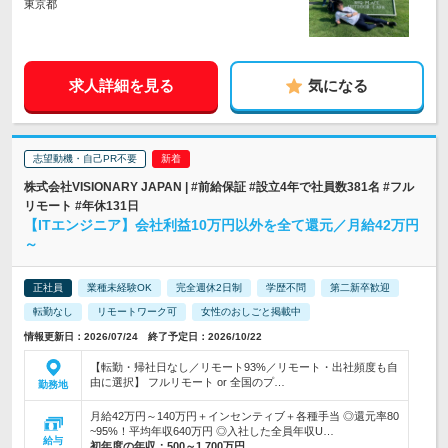
東京都
求人詳細を見る
気になる
志望動機・自己PR不要
株式会社VISIONARY JAPAN | #前給保証 #設立4年で社員数381名 #フル
リモート #年休131日
【ITエンジニア】会社利益10万円以外を全て還元／月給42万円
～
正社員
業種未経験OK
完全週休2日制
学歴不問
第二新卒歓迎
転勤なし
リモートワーク可
女性のおしごと掲載中
情報更新日：2026/07/24 終了予定日：2026/10/22
【転勤・帰社日なし／リモート93%／リモート・出社頻度も自
由に選択】 フルリモート or 全国のプ…
勤務地
月給42万円～140万円＋インセンティブ＋各種手当 ◎還元率80
~95%！平均年収640万円 ◎入社した全員年収U…
給与
初年度の年収：
500～1,700万円