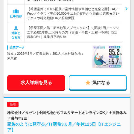
【希望案件に100%配属／案件情報や単価など完全公開】 AI／
Web／クラウド等の30,000件以上の案件から自由に選択★フレ
仕事内容
ックスや時短勤務OK／前給保証
【学歴不問／第二新卒歓迎／ブランクOK】＼面談1回／エンジ
ニア経験1年以上お持ちの方（言語・年数・工程⇒不問）◎定
対象と
着率98%｜残業月平均5.7h
なる方
企業データ
設立：2022年3月／従業員数：381人／本社所在地：
東京都
求人詳細を見る
気になる
株式会社メタゼン | 全国各地からフルリモートオンラインOK／土日祝休み
／賞与年2回
家族のように見守る／IT研修3ヵ月／年休125日【ITエンジニ
ア】