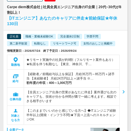
Carpe diem株式会社 | 社員全員エンジニア出身のIT企業｜20代~30代が8
割以上！
【ITエンジニア】あなたのキャリアに伴走★前給保証★年休
130日
正社員
職種・業種未経験OK
完全週休2日制
学歴不問
第二新卒歓迎
転勤なし
リモートワーク可
女性のおしごと掲載中
情報更新日：2026/07/24 終了予定日：2026/09/24
★リモート実施中の社員が約9割（フルリモート案件もあり）
★転居を伴う転勤なし 【東京、神奈川、千…
勤務地
【経験者／前職給与以上を保証】 月給35万円～85万円＋諸手
当 【未経験者】 月給24万円以上＋諸手当 ※…
給与
初年度の年収：
400～1,000万円
【全員エンジニア出身の営業があなたに伴走】案件選びも次の
キャリアも、技術が分かる仲間が隣で一緒に考えます。相談で
仕事内容
きる相手がいます
【このままでいいのかと感じている方へ】◆ITエンジニア経験
半年以上(開発・インフラ不問)★下流⇒上流へのスキルチェン
対象と
ジOK
なる方
企業データ