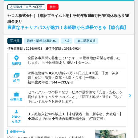
志望動機・自己PR不要
セコム株式会社 | 【東証プライム上場】平均年収655万円/長期休暇あり/退
職金あり
豊富なキャリアパスが魅力！未経験から成長できる【総合職】
正社員
職種・業種未経験OK
上場
第二新卒歓迎
情報更新日：2026/06/26 終了予定日：2026/09/24
全国各事業所で募集しています！ ※勤務地は希望を考慮いた
します。 ※全国転勤あり ※U・I ターン…
勤務地
≪機械警備≫ ■東京/月給27万600円以上 ■埼玉・千葉・神奈
川・愛知・滋賀・京都・大阪・兵庫（一部地…
給与
初年度の年収：
344～633万円
セコムグループの様々なサービスの最前線で「安全・安心」を
提供するセキュリティのプロとして活躍！地域・適性に応じて
仕事内容
下記いずれかをお任せします。
★未経験入社90％以上★【未経験者・第二新卒者、大歓迎！】
対象と
◆39歳までの方◆普通自動車運転免許（AT限定可）
なる方
企業データ