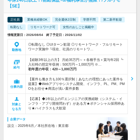
年休140日以上！/前給保証+α/福利厚生が無限！/フルリモ
【SE】
正社員
業種未経験OK
完全週休2日制
学歴不問
第二新卒歓迎
転勤なし
リモートワーク可
女性のおしごと掲載中
情報更新日：2026/08/04 終了予定日：2026/11/02
◎転勤なし ◎UIターン歓迎 ◎リモートワーク・フルリモート
ワーク実施中 └現在、社員のリモートワ…
勤務地
【経験3年以上の方】 月給35万円～＋各種手当＋賞与年2回 ┗
入社時の想定年収例：500万円～1,000万円 ※…
給与
初年度の年収：
420～1,000万円
【案件も働き方も100％選択制｜あなたの理想にあった案件を
提案】◆Webアプリやシステム開発、インフラ、PL、PM、PM
仕事内容
Oをお任せ★商流が浅い案件多数
【応募】◆1年以上のITエンジニアの実務経験（システム・イ
ンフラ・アプリ開発問わず）がある方★ポテンシャル採用枠あ
対象と
り★ハイクラスも大歓迎
なる方
企業データ
設立：2025年6月／本社所在地：東京都