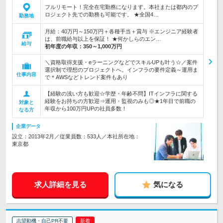
フルリモート！完全在宅勤務になります。本社または都内のプ
ロジェクト先での勤務も可能です。 ★全国4…
勤務地
月給：40万円～150万円＋各種手当＋賞与 ※エンジニア経験者
は、前職給与以上を保証！ ★何かしらのエン…
給与
初年度の年収：
350～1,000万円
＼資格取得支援・eラーニングなどでスキルUPも叶う☆／案件
選択制で理想のプロジェクトへ。インフラの要件定義～運用ま
仕事内容
で＊AWSなどトレンド案件もあり
【経験の浅い方も歓迎☆学歴・年齢不問】ITインフラに関する
経験をお持ちの方歓迎⇒運用・監視のみも◎★1年目で前職の
対象と
年収から100万円UPの社員多数！
なる方
企業データ
設立：2013年2月／従業員数：533人／本社所在地：
東京都
求人詳細を見る
気になる
志望動機・自己PR不要