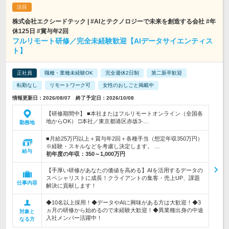
株式会社エクシードテック | #AIとテクノロジーで未来を創造する会社 #年
休125日 #賞与年2回
フルリモート研修／完全未経験歓迎【AIデータサイエンティス
ト】
正社員
職種・業種未経験OK
完全週休2日制
第二新卒歓迎
転勤なし
リモートワーク可
女性のおしごと掲載中
情報更新日：2026/08/07 終了予定日：2026/10/08
【研修期間中】 ■本社またはフルリモートオンライン（全国各
地からOK） □本社／東京都港区赤坂3-…
勤務地
■月給25万円以上＋賞与年2回＋各種手当（想定年収350万円）
※経験・スキルなどを考慮し決定します。 …
給与
初年度の年収：
350～1,000万円
【手厚い研修があなたの価値を高める】AIを活用するデータの
スペシャリストに成長！クライアントの集客・売上UP、課題
仕事内容
解決に貢献します！
◆10名以上採用！◆データやAIに興味がある方は大歓迎！◆3
ヵ月の研修から始めるので未経験大歓迎！◆異業種出身の中途
対象と
入社メンバー活躍中！
なる方