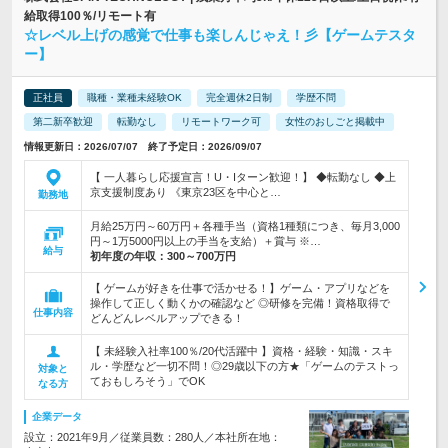
給取得100％/リモート有
☆レベル上げの感覚で仕事も楽しんじゃえ！彡【ゲームテスタ
ー】
正社員
職種・業種未経験OK
完全週休2日制
学歴不問
第二新卒歓迎
転勤なし
リモートワーク可
女性のおしごと掲載中
情報更新日：2026/07/07 終了予定日：2026/09/07
【 一人暮らし応援宣言！U・Iターン歓迎！】 ◆転勤なし ◆上
京支援制度あり 《東京23区を中心と…
勤務地
月給25万円～60万円＋各種手当（資格1種類につき、毎月3,000
円～1万5000円以上の手当を支給）＋賞与 ※…
給与
初年度の年収：
300～700万円
【 ゲームが好きを仕事で活かせる！】ゲーム・アプリなどを
操作して正しく動くかの確認など ◎研修を完備！資格取得で
仕事内容
どんどんレベルアップできる！
【 未経験入社率100％/20代活躍中 】資格・経験・知識・スキ
ル・学歴など一切不問！◎29歳以下の方★「ゲームのテストっ
対象と
ておもしろそう」でOK
なる方
企業データ
設立：2021年9月／従業員数：280人／本社所在地：