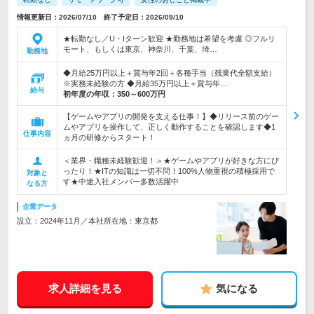
情報更新日：2026/07/10 終了予定日：2026/09/10
★転勤なし／U・Iターン歓迎 ★勤務地は希望を考慮 ◎フルリ
モート、もしくは東京、神奈川、千葉、埼…
勤務地
◆月給25万円以上＋賞与年2回＋各種手当（残業代全額支給）
※実務未経験の方 ◆月給35万円以上＋賞与年…
給与
初年度の年収：
350～600万円
【ゲームやアプリの開発を支える仕事！】◆リリース前のゲー
ムやアプリを操作して、正しく動作することを確認します◆1
仕事内容
ヵ月の研修からスタート！
＜業界・職種未経験歓迎！＞★ゲームやアプリが好きな方にぴ
ったり！★ITの知識は一切不問！100%人物重視の積極採用で
対象と
す★中途入社メンバー多数活躍中
なる方
企業データ
設立：2024年11月／本社所在地：東京都
求人詳細を見る
気になる