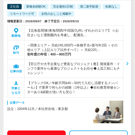
正社員
業種未経験OK
完全週休2日制
第二新卒歓迎
転勤なし
リモートワーク可
女性のおしごと掲載中
情報更新日：2026/08/07 終了予定日：2026/09/10
【北海道/関東/東海/関西/中四国/九州いずれかのエリア】 ☆お
住まいなど通勤圏内を考慮し、配属先…
勤務地
＜関東エリア＞ 月給245,000円~+各種手当+賞与年2回 ＜その
他エリア（上記エリア以外すべて）＞ 月給220,…
給与
初年度の年収：
400～800万円
【官公庁や大手企業など豊富なプロジェクト数】開発案件・イ
ンフラ案件から最適なプロジェクトをお任せ◆上流工程にもチ
仕事内容
ャレンジ！
【ブランクOK／年齢不問&40～50代で入社し活躍するメンバ
ーも♪】IT業界で何らかの経験（1年以上）◆自社教育研修セン
対象と
ターあり&経験が浅い方も安心！
なる方
企業データ
設立：2004年12月／本社所在地：東京都