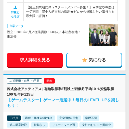
【第三創業期に伴うスタートメンバー募集！】★学歴や職歴は
一切不問！完全人柄重視の採用★ゼロから挑戦したい気持ちを
対象と
最大限に評価！
なる方
企業データ
設立：2016年8月／従業員数：600人／本社所在地：
東京都
求人詳細を見る
気になる
志望動機・自己PR不要
株式会社アクティアス | 有給取得率8割以上/残業月平均10Ｈ/資格取得
100％/年休125日
【ゲームテスター】ゲーマー活躍中！毎日のLEVEL UPを楽し
もう！
正社員
職種・業種未経験OK
完全週休2日制
学歴不問
第二新卒歓迎
転勤なし
リモートワーク可
女性のおしごと掲載中