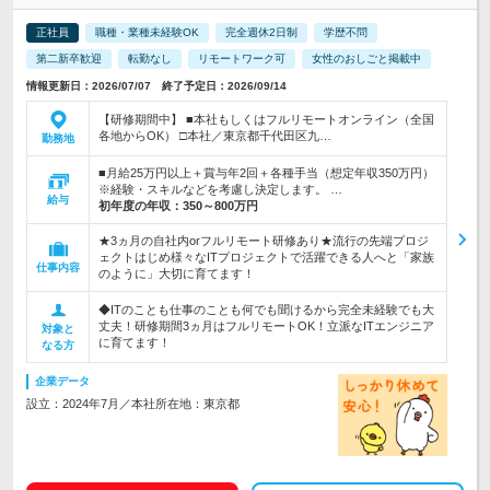
正社員
職種・業種未経験OK
完全週休2日制
学歴不問
第二新卒歓迎
転勤なし
リモートワーク可
女性のおしごと掲載中
情報更新日：2026/07/07 終了予定日：2026/09/14
【研修期間中】 ■本社もしくはフルリモートオンライン（全国
各地からOK） □本社／東京都千代田区九…
勤務地
■月給25万円以上＋賞与年2回＋各種手当（想定年収350万円）
※経験・スキルなどを考慮し決定します。 …
給与
初年度の年収：
350～800万円
★3ヵ月の自社内orフルリモート研修あり★流行の先端プロジ
ェクトはじめ様々なITプロジェクトで活躍できる人へと「家族
仕事内容
のように」大切に育てます！
◆ITのことも仕事のことも何でも聞けるから完全未経験でも大
丈夫！研修期間3ヵ月はフルリモートOK！立派なITエンジニア
対象と
に育てます！
なる方
企業データ
設立：2024年7月／本社所在地：東京都