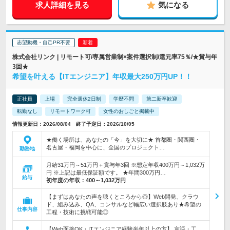
求人詳細を見る
気になる
志望動機・自己PR不要
株式会社リンク | リモート可/専属営業制×案件選択制/還元率75％/★賞与年
3回★
希望を叶える【ITエンジニア】年収最大250万円UP！！
正社員
上場
完全週休2日制
学歴不問
第二新卒歓迎
転勤なし
リモートワーク可
女性のおしごと掲載中
情報更新日：2026/08/04 終了予定日：2026/10/05
★働く場所は、あなたの「今」を大切に★ 首都圏・関西圏・
名古屋・福岡を中心に、全国のプロジェクト…
勤務地
月給31万円～51万円＋賞与年3回 ※想定年収400万円～1,032万
円 ※上記は最低保証額です。 ★年間300万円…
給与
初年度の年収：
400～1,032万円
【まずはあなたの声を聴くところから◎】Web開発、クラウ
ド、組み込み、QA、コンサルなど幅広い選択肢あり★希望の
仕事内容
工程・技術に挑戦可能◎
【Web面接OK・ITエンジニア経験半年以上の方】 言語・工