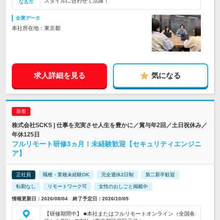
スタイルに合わせて活躍！
なる方
企業データ
本社所在地：東京都
求人詳細を見る
気になる
株式会社SCKS | 仕事を充実させ人生を豊かに／賞与年2回／土日祝休み／
年休125日
フルリモート研修3ヵ月！未経験歓迎【セキュリティエンジニ
ア】
正社員
職種・業種未経験OK
完全週休2日制
第二新卒歓迎
転勤なし
リモートワーク可
女性のおしごと掲載中
情報更新日：2026/08/04 終了予定日：2026/10/05
【研修期間中】 ■本社またはフルリモートオンライン（全国各