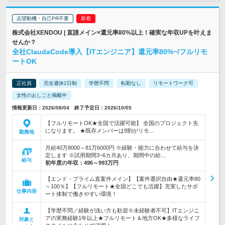
志望動機・自己PR不要
株式会社XENDOU | 直請メイン×還元率80%以上！確実な年収UPを叶えま
せんか？
全社ClaudaCode導入【ITエンジニア】還元率80%~/フルリモ
ートOK
正社員
完全週休2日制
学歴不問
転勤なし
リモートワーク可
女性のおしごと掲載中
情報更新日：2026/08/04 終了予定日：2026/10/05
【フルリモートOK★全国で活躍可能】 全国のプロジェクト先
になります。 ★既存メンバーは9割がリモ…
勤務地
月給40万8000～81万6000円 ※経験・能力に合わせて給与を決
定します ※試用期間3~6カ月あり、期間中の給…
給与
初年度の年収：
496～993万円
【エンド・プライム直案件メイン】【案件選択自由★還元率80
～100％】【フルリモート★全国どこでも活躍】充実したサポ
仕事内容
ート体制で働きやすい環境！
【学歴不問／経験が浅い方も歓迎※未経験者不可】ITエンジニ
アの実務経験1年以上★フルリモート＆地方OK★多様なライフ
対象と