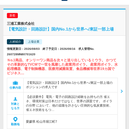
三浦工業株式会社
【電気設計・回路設計】国内No.1から世界へ/東証一部上場
人材紹介
上場企業
情報更新日：2026/08/03 終了予定日：2026/08/16 求人管理No.
260728MN80701620
Ｎo.1商品、オンリーワン商品を次々と送り出しているミウラ。 かつて
その革新的なTVCMで一世を風靡した産業用ボイラ。 産業用ボイラ、水
処理機器、電子制御機器、医療用滅菌装置、食品機械等世界19カ国で
ビジネス…
【電気設計・回路設計】国内No.1から世界へ/東証一部上場の
ポジションの求人です
仕事内容
【必須要件】 電気・電子の回路設計経験をお持ちの方 省エ
ネ、環境対策は日本だけではなく、世界の課題です。 ボイラ
対象と
の分野 において、他の追随を許さない圧倒的な低炭素技術、
なる方
省エネ技術をもつ…
愛媛県 松山市堀江町7
勤務地