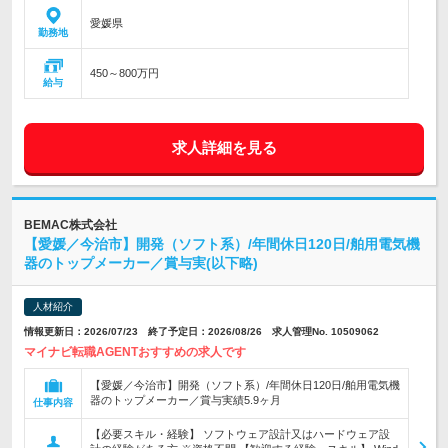
愛媛県
勤務地
450～800万円
給与
求人詳細を見る
BEMAC株式会社
【愛媛／今治市】開発（ソフト系）/年間休日120日/舶用電気機
器のトップメーカー／賞与実(以下略)
人材紹介
情報更新日：2026/07/23 終了予定日：2026/08/26 求人管理No. 10509062
マイナビ転職AGENTおすすめの求人です
【愛媛／今治市】開発（ソフト系）/年間休日120日/舶用電気機
器のトップメーカー／賞与実績5.9ヶ月
仕事内容
【必要スキル・経験】 ソフトウェア設計又はハードウェア設