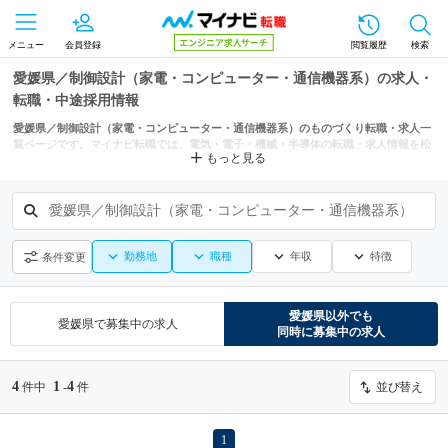
メニュー
会員登録
閲覧履歴
検索
愛媛県／制御設計（家電・コンピューター・通信機器系）の求人・
転職・中途採用情報
愛媛県／制御設計（家電・コンピューター・通信機器系）のものづくり転職・求人一
覧ページです。マイナビ転職では、電気・電子・機械・半導体の転職・求人情報を松
もっと見る
山市、今治市などの条件からも探せます。
愛媛県／制御設計（家電・コンピューター・通信機器系）
勤務地
職種
年収
特徴
条件変更
愛媛県
以外でも
愛媛県
で募集中の求人
同時に募集中の求人
4
1
4
件中
-
件
並び替え
1