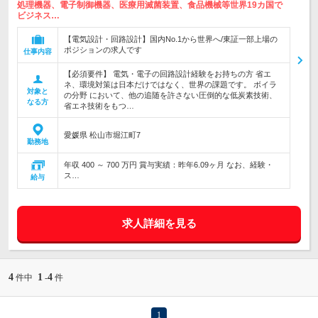
処理機器、電子制御機器、医療用滅菌装置、食品機械等世界19カ国で
ビジネス…
【電気設計・回路設計】国内No.1から世界へ/東証一部上場の
ポジションの求人です
仕事内容
【必須要件】 電気・電子の回路設計経験をお持ちの方 省エ
ネ、環境対策は日本だけではなく、世界の課題です。 ボイラ
対象と
の分野 において、他の追随を許さない圧倒的な低炭素技術、
なる方
省エネ技術をもつ…
愛媛県 松山市堀江町7
勤務地
年収 400 ～ 700 万円 賞与実績：昨年6.09ヶ月 なお、経験・
ス…
給与
求人詳細を見る
4
1
4
件中
-
件
1