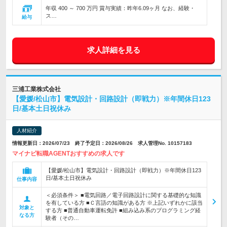
年収 400 ～ 700 万円 賞与実績：昨年6.09ヶ月 なお、経験・
ス…
給与
求人詳細を見る
三浦工業株式会社
【愛媛/松山市】電気設計・回路設計（即戦力）※年間休日123
日/基本土日祝休み
人材紹介
情報更新日：2026/07/23 終了予定日：2026/08/26 求人管理No. 10157183
マイナビ転職AGENTおすすめの求人です
【愛媛/松山市】電気設計・回路設計（即戦力）※年間休日123
日/基本土日祝休み
仕事内容
＜必須条件＞ ■電気回路／電子回路設計に関する基礎的な知識
を有している方 ■Ｃ言語の知識がある方 ※上記いずれかに該当
対象と
する方 ■普通自動車運転免許 ■組み込み系のプログラミング経
なる方
験者（その…