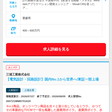
計の経験がある方 ※資格不問 【歓迎する経験・スキル】 Wind
対象と
owsアプリケーション開発エンジニア ・Visual C#を使った
なる方
ア…
愛媛県
勤務地
400～600万円
給与
求人詳細を見る
あと4日
三浦工業株式会社
【電気設計・回路設計】国内No.1から世界へ/東証一部上場
人材紹介
上場企業
情報更新日：2026/07/27 終了予定日：2026/08/09 求人管理No.
260721MN80701620
Ｎo.1商品、オンリーワン商品を次々と送り出しているミウラ。 かつて
その革新的なTVCMで一世を風靡した産業用ボイラ。 産業用ボイラ、水