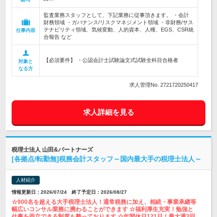
監査業務スタッフとして、下記業務に従事頂きます。 ・会計
財務領域 ・ガバナンス/リスクマネジメント領域 ・非財務/サス
テナビリティ領域、気候変動、人的資本、人権、EGS、CSR統
仕事内容
合報告 など
【必須要件】 ・公認会計士試験論文式試験全科目合格者
対象と
なる方
求人管理No. 2721720250417
求人詳細を見る
税理士法人 山田&パートナーズ
[各拠点/転勤無]税務会計スタッフ～国内最大手の税理士法人～
人材紹介
情報更新日：2026/07/24 終了予定日：2026/08/27
☆900名を超える大手税理士法人！通常税務に加え、相続・事業承継等
幅広いコンサル業務に携わることができます ☆福利厚生充実！勉強と
仕事を両立できる制度も整っております ☆年間休日121日！最大週3回