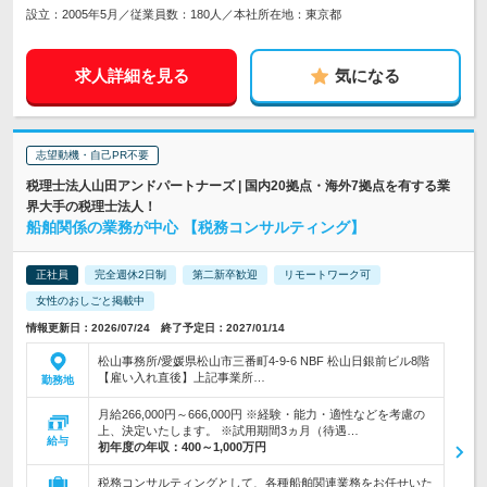
設立：2005年5月／従業員数：180人／本社所在地：東京都
求人詳細を見る
気になる
志望動機・自己PR不要
税理士法人山田アンドパートナーズ | 国内20拠点・海外7拠点を有する業
界大手の税理士法人！
船舶関係の業務が中心 【税務コンサルティング】
正社員
完全週休2日制
第二新卒歓迎
リモートワーク可
女性のおしごと掲載中
情報更新日：2026/07/24 終了予定日：2027/01/14
松山事務所/愛媛県松山市三番町4-9-6 NBF 松山日銀前ビル8階
【雇い入れ直後】上記事業所…
勤務地
月給266,000円～666,000円 ※経験・能力・適性などを考慮の
上、決定いたします。 ※試用期間3ヵ月（待遇…
給与
初年度の年収：
400～1,000万円
税務コンサルティングとして、各種船舶関連業務をお任せいた