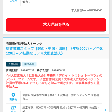
なる方
解力 …
求人管理No. a404344346
求人詳細を見る
有限責任監査法人トーマツ
監査業務スタッフ［関西・中国・四国］《年収500万～／年休
120日～／転勤なし／４大監査法人》
人材紹介
学歴不問
情報更新日：2026/07/17 終了予定日：2026/08/20
☆4大監査法人！世界最大会計事務所「デロイト トウシュ トーマツ」の
メンバーファームです。 ☆教育体制充実！大手法人に勤めるベテラン
社員の手厚いOJTにてしっかりと学んで頂けます。 ☆事業会社から監
査法人…
大阪府大阪市中央区今橋4-1-1 淀屋橋三井ビルディング 京都府
京…
勤務地
想定年収：500万円～700万円 月給：32万円～48万円 ※知識・
経…
給与