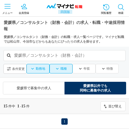
四国版
メニュー
会員登録
閲覧履歴
検索
愛媛県／コンサルタント（財務・会計）の求人・転職・中途採用情
報
愛媛県／コンサルタント（財務・会計）の転職・求人一覧ページです。マイナビ転職
では松山市、今治市などからもあなたにぴったりの求人を探せます。
愛媛県／コンサルタント（財務・会計）
勤務地
職種
年収
特徴
条件変更
愛媛県
以外でも
愛媛県
で募集中の求人
同時に募集中の求人
15
1
15
件中
-
件
並び替え
1