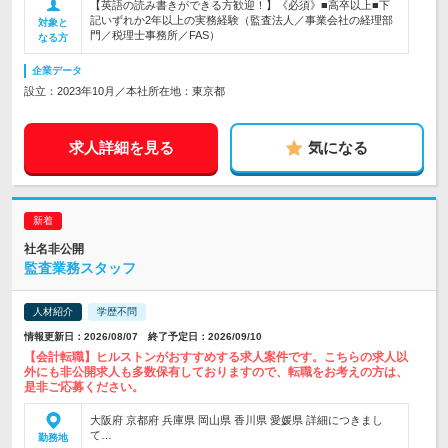
【英語の読み書きができる方歓迎！】《必須》■高卒以上■下
記いずれか2年以上の実務経験（監査法人／事業会社の経理部
対象と
門／税理士事務所／FAS）
なる方
企業データ
設立：2023年10月／本社所在地：東京都
求人詳細を見る
気になる
社名非公開
監査業務スタッフ
人材紹介
学歴不問
情報更新日：2026/08/07 終了予定日：2026/09/10
【会計転職】ヒルストンがおすすめする求人案件です。こちらの求人以
外にも非公開求人も多数保有しておりますので、転職をお考えの方は、
是非ご応募ください。
大阪府 京都府 兵庫県 岡山県 香川県 愛媛県 詳細につきまし
て…
勤務地