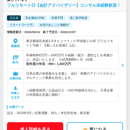
フルリモート◎【会計アドバイザリー】コンサル未経験歓迎！
正社員
完全週休2日制
学歴不問
第二新卒歓迎
リモートワーク可
女性のおしごと掲載中
情報更新日：2026/06/16 終了予定日：2026/12/07
東京都港区赤坂2-5-8 ヒューリックJP赤坂ビル6F ◎フルリモ
ート可能！ 【雇い入れ直後】上記…
勤務地
年俸制800万円～1500万円 ※経験・能力・適性などを考慮の
上、決定いたします。 ※試用期間6ヶ月（待遇…
給与
初年度の年収：
800～1,500万円
日系企業の米国進出を支援し、会計・税務のアドバイスやコン
サルティング業務を担当します。
仕事内容
＼経験者採用／公認会計士・USCPA資格を活かし、日系企業
対象と
の米国進出支援に挑戦！
なる方
企業データ
設立：2023年9月／従業員数：38人／本社所在地：東京都
求人詳細を見る
気になる