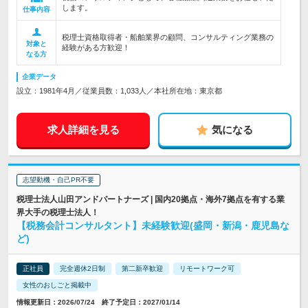
します。
仕事内容
税理士資格取得者・船舶業界の顧問、コンサルティング業務の
対象と
経験がある方歓迎！
なる方
企業データ
設立：1981年4月／従業員数：1,033人／本社所在地：東京都
求人詳細を見る
気になる
志望動機・自己PR不要
税理士法人山田アンドパートナーズ | 国内20拠点・海外7拠点を有する業
界大手の税理士法人！
【税務会計コンサルタント】未経験歓迎(盛岡・新潟・鹿児島な
ど)
正社員
完全週休2日制
第二新卒歓迎
リモートワーク可
女性のおしごと掲載中
情報更新日：2026/07/24 終了予定日：2027/01/14