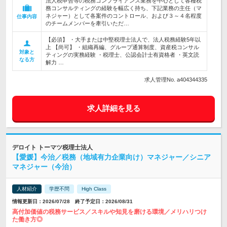
法人税申告等の税務コンプライアンス業務を中心として各種税
務コンサルティングの経験を幅広く持ち、下記業務の主任（マ
ネジャー）として各案件のコントロール、および３～４名程度
仕事内容
のチームメンバーを牽引いただ…
【必須】 ・大手または中堅税理士法人で、法人税務経験5年以
上 【尚可】 ・組織再編、グループ通算制度、資産税コンサル
対象と
ティングの実務経験 ・税理士、公認会計士有資格者 ・英文読
なる方
解力 …
求人管理No. a404344335
求人詳細を見る
デロイト トーマツ税理士法人
【愛媛】今治／税務（地域有力企業向け）マネジャー／シニア
マネジャー（今治）
人材紹介
学歴不問
High Class
情報更新日：2026/07/28 終了予定日：2026/08/31
高付加価値の税務サービス／スキルや知見を磨ける環境／メリハリつけ
た働き方◎