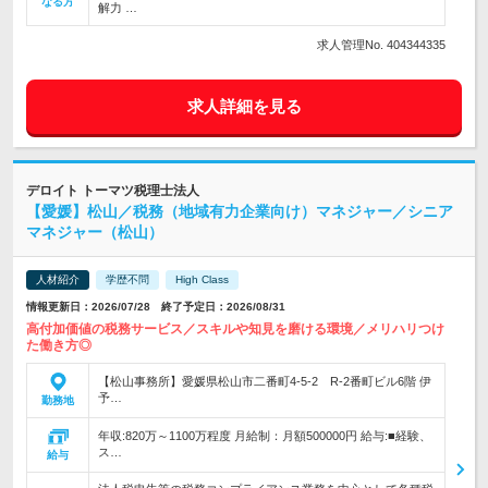
なる方
解力 …
求人管理No. 404344335
求人詳細を見る
デロイト トーマツ税理士法人
【愛媛】松山／税務（地域有力企業向け）マネジャー／シニア
マネジャー（松山）
人材紹介
学歴不問
High Class
情報更新日：2026/07/28 終了予定日：2026/08/31
高付加価値の税務サービス／スキルや知見を磨ける環境／メリハリつけ
た働き方◎
【松山事務所】愛媛県松山市二番町4-5-2 R-2番町ビル6階 伊
予…
勤務地
年収:820万～1100万程度 月給制：月額500000円 給与:■経験、
ス…
給与