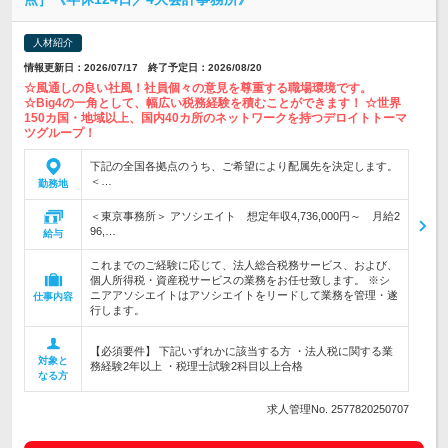
人材紹介
情報更新日：2026/07/17 終了予定日：2026/08/20
☆風通しの良い社風！社員個々の意見を尊重する職場環境です。
☆Big4の一角として、幅広い税務経験を積むことができます！ ☆世界
150カ国・地域以上、国内40カ所のネットワークを持つデロイトトーマ
ツグループ！
下記の全国各拠点のうち、ご希望により配属先を決定します。
＜…
勤務地
＜東京事務所＞ アソシエイト 想定年収4,736,000円～ 月給2
96,…
給与
これまでのご経験に応じて、法人総合税務サービス、および、
個人所得税・資産税サービスの業務をお任せ致します。 ※シ
ニアアソシエイトはアソシエイトをリードして業務を管理・遂
仕事内容
行します。
【必須要件】 下記いずれかに該当する方 ・法人税に関する業
対象と
務経験2年以上 ・税理士試験2科目以上合格
なる方
求人管理No. 2577820250707