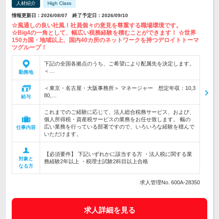
人材紹介
High Class
情報更新日：2026/08/07 終了予定日：2026/09/10
☆風通しの良い社風！社員個々の意見を尊重する職場環境です。
☆Big4の一角として、幅広い税務経験を積むことができます！ ☆世界
150カ国・地域以上、国内40カ所のネットワークを持つデロイトトーマ
ツグループ！
下記の全国各拠点のうち、ご希望により配属先を決定します。
＜…
勤務地
＜東京・名古屋・大阪事務所＞ マネージャー 想定年収：10,3
80,…
給与
これまでのご経験に応じて、法人総合税務サービス、および、
個人所得税・資産税サービスの業務をお任せ致します。 幅の
広い業務を行っている部署ですので、いろいろな経験を積んで
仕事内容
いただけます。
【必須要件】 下記いずれかに該当する方 ・法人税に関する業
対象と
務経験2年以上 ・税理士試験2科目以上合格
なる方
求人管理No. 600A-28350
求人詳細を見る