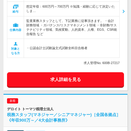
想定年収：600万円～700万円 ※知識・経験に応じて決定いた
しま…
給与
監査業務スタッフとして、下記業務に従事頂きます。 ・会計
財務領域 ・ガバナンス/リスクマネジメント領域 ・非財務/サス
テナビリティ領域、気候変動、人的資本、人権、EGS、CSR統
仕事内容
合報告 など
・公認会計士試験論文式試験全科目合格者
対象と
なる方
求人管理No. 600B-27217
求人詳細を見る
デロイト トーマツ税理士法人
税務スタッフ(マネジャー／シニアマネジャー)［全国各拠点］
《年収900万～／4大会計事務所》