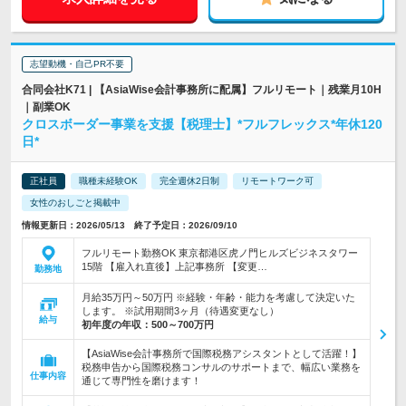
志望動機・自己PR不要
合同会社K71 | 【AsiaWise会計事務所に配属】フルリモート｜残業月10H
｜副業OK
クロスボーダー事業を支援【税理士】*フルフレックス*年休120
日*
正社員
職種未経験OK
完全週休2日制
リモートワーク可
女性のおしごと掲載中
情報更新日：2026/05/13 終了予定日：2026/09/10
フルリモート勤務OK 東京都港区虎ノ門ヒルズビジネスタワー
15階 【雇入れ直後】上記事務所 【変更…
勤務地
月給35万円～50万円 ※経験・年齢・能力を考慮して決定いた
します。 ※試用期間3ヶ月（待遇変更なし）
給与
初年度の年収：
500～700万円
【AsiaWise会計事務所で国際税務アシスタントとして活躍！】
税務申告から国際税務コンサルのサポートまで、幅広い業務を
仕事内容
通じて専門性を磨けます！