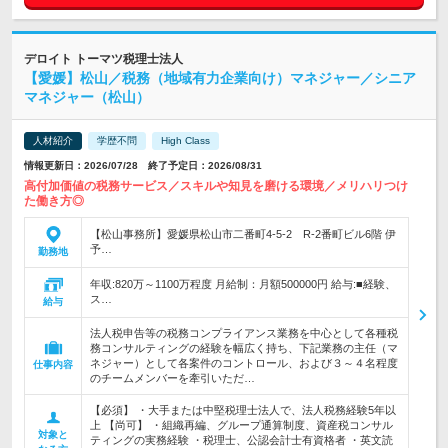
デロイト トーマツ税理士法人
【愛媛】松山／税務（地域有力企業向け）マネジャー／シニア
マネジャー（松山）
人材紹介
学歴不問
High Class
情報更新日：2026/07/28 終了予定日：2026/08/31
高付加価値の税務サービス／スキルや知見を磨ける環境／メリハリつけ
た働き方◎
【松山事務所】愛媛県松山市二番町4-5-2 R-2番町ビル6階 伊
予…
勤務地
年収:820万～1100万程度 月給制：月額500000円 給与:■経験、
ス…
給与
法人税申告等の税務コンプライアンス業務を中心として各種税
務コンサルティングの経験を幅広く持ち、下記業務の主任（マ
ネジャー）として各案件のコントロール、および３～４名程度
仕事内容
のチームメンバーを牽引いただ…
【必須】 ・大手または中堅税理士法人で、法人税務経験5年以
上 【尚可】 ・組織再編、グループ通算制度、資産税コンサル
対象と
ティングの実務経験 ・税理士、公認会計士有資格者 ・英文読