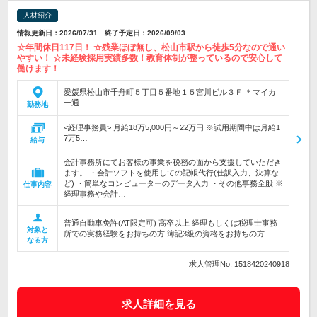
人材紹介
情報更新日：2026/07/31 終了予定日：2026/09/03
☆年間休日117日！ ☆残業ほぼ無し、松山市駅から徒歩5分なので通い
やすい！ ☆未経験採用実績多数！教育体制が整っているので安心して
働けます！
愛媛県松山市千舟町５丁目５番地１５宮川ビル３Ｆ ＊マイカ
ー通…
勤務地
<経理事務員> 月給18万5,000円～22万円 ※試用期間中は月給1
7万5…
給与
会計事務所にてお客様の事業を税務の面から支援していただき
ます。 ・会計ソフトを使用しての記帳代行(仕訳入力、決算な
ど) ・簡単なコンピューターのデータ入力 ・その他事務全般 ※
仕事内容
経理事務や会計…
普通自動車免許(AT限定可) 高卒以上 経理もしくは税理士事務
対象と
所での実務経験をお持ちの方 簿記3級の資格をお持ちの方
なる方
求人管理No. 1518420240918
求人詳細を見る