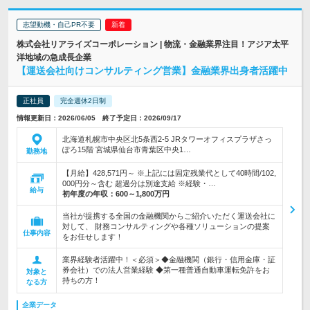
志望動機・自己PR不要
株式会社リアライズコーポレーション | 物流・金融業界注目！アジア太平
洋地域の急成長企業
【運送会社向けコンサルティング営業】金融業界出身者活躍中
正社員
完全週休2日制
情報更新日：2026/06/05 終了予定日：2026/09/17
北海道札幌市中央区北5条西2-5 JRタワーオフィスプラザさっ
ぽろ15階 宮城県仙台市青葉区中央1…
勤務地
【月給】428,571円～ ※上記には固定残業代として40時間/102,
000円分～含む 超過分は別途支給 ※経験・…
給与
初年度の年収：
600～1,800万円
当社が提携する全国の金融機関からご紹介いただく運送会社に
対して、 財務コンサルティングや各種ソリューションの提案
仕事内容
をお任せします！
業界経験者活躍中！＜必須＞◆金融機関（銀行・信用金庫・証
券会社）での法人営業経験 ◆第一種普通自動車運転免許をお
対象と
持ちの方！
なる方
企業データ