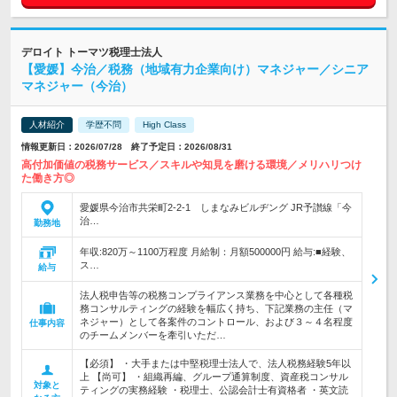
デロイト トーマツ税理士法人
【愛媛】今治／税務（地域有力企業向け）マネジャー／シニア
マネジャー（今治）
人材紹介
学歴不問
High Class
情報更新日：2026/07/28 終了予定日：2026/08/31
高付加価値の税務サービス／スキルや知見を磨ける環境／メリハリつけ
た働き方◎
愛媛県今治市共栄町2-2-1 しまなみビルヂング JR予讃線「今
治…
勤務地
年収:820万～1100万程度 月給制：月額500000円 給与:■経験、
ス…
給与
法人税申告等の税務コンプライアンス業務を中心として各種税
務コンサルティングの経験を幅広く持ち、下記業務の主任（マ
ネジャー）として各案件のコントロール、および３～４名程度
仕事内容
のチームメンバーを牽引いただ…
【必須】 ・大手または中堅税理士法人で、法人税務経験5年以
上 【尚可】 ・組織再編、グループ通算制度、資産税コンサル
対象と
ティングの実務経験 ・税理士、公認会計士有資格者 ・英文読