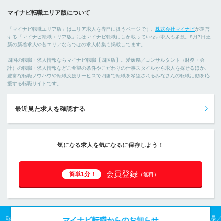
マイナビ転職エリア版について
「マイナビ転職エリア版」はエリア求人を専門に扱うページです。
株式会社マイナビ
が運営
する「マイナビ転職エリア版」にはマイナビ転職にしか載っていない求人も多数。8月7日更
新の新着求人や各エリアならではの求人特集も掲載してます。
四国の転職・求人情報ならマイナビ転職【四国版】。愛媛県／コンサルタント（財務・会
計）の転職・求人情報などご希望の条件やこだわりの仕事スタイルから求人を探せるほか、
豊富な転職ノウハウや転職支援サービスで四国で転職を希望されるみなさんの転職活動を応
援する転職サイトです。
最近見た求人を確認する
気になる求人を気になるに保存しよう！
会員登録
簡単1分！
（無料）
転職TOP
四国の転職・求人情報TOP
愛媛県の転職・求人情報TOP
愛媛県
マイナビ転職からのお知らせ