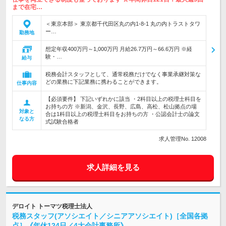
まで在宅…
＜東京本部＞ 東京都千代田区丸の内1-8-1 丸の内トラストタワ
ー…
勤務地
想定年収400万円～1,000万円 月給26.7万円～66.6万円 ※経
験・…
給与
税務会計スタッフとして、通常税務だけでなく事業承継対策な
どの業務に下記業務に携わることができます。
仕事内容
【必須要件】 下記いずれかに該当 ・2科目以上の税理士科目を
お持ちの方 ※新潟、金沢、長野、広島、高松、松山拠点の場
対象と
合は1科目以上の税理士科目をお持ちの方 ・公認会計士の論文
なる方
式試験合格者
求人管理No. 12008
求人詳細を見る
デロイト トーマツ税理士法人
税務スタッフ(アソシエイト／シニアアソシエイト)［全国各拠
点］《年休124日／4大会計事務所》