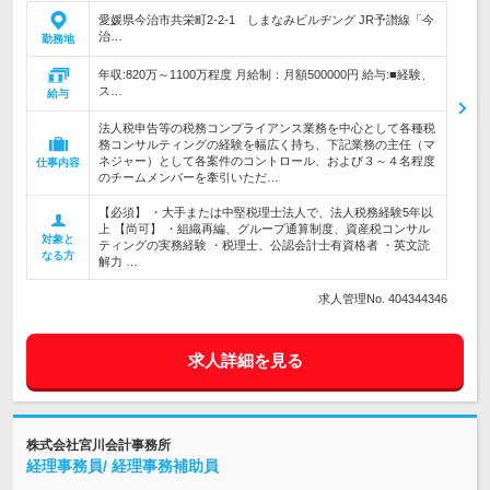
愛媛県今治市共栄町2-2-1 しまなみビルヂング JR予讃線「今
治…
勤務地
年収:820万～1100万程度 月給制：月額500000円 給与:■経験、
ス…
給与
法人税申告等の税務コンプライアンス業務を中心として各種税
務コンサルティングの経験を幅広く持ち、下記業務の主任（マ
ネジャー）として各案件のコントロール、および３～４名程度
仕事内容
のチームメンバーを牽引いただ…
【必須】 ・大手または中堅税理士法人で、法人税務経験5年以
上 【尚可】 ・組織再編、グループ通算制度、資産税コンサル
対象と
ティングの実務経験 ・税理士、公認会計士有資格者 ・英文読
なる方
解力 …
求人管理No. 404344346
求人詳細を見る
株式会社宮川会計事務所
経理事務員/ 経理事務補助員