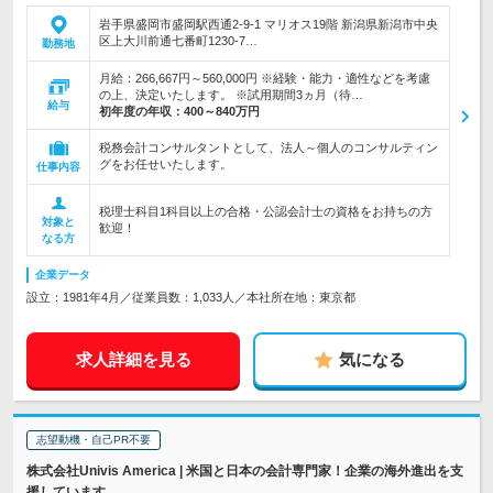
岩手県盛岡市盛岡駅西通2-9-1 マリオス19階 新潟県新潟市中央
区上大川前通七番町1230-7…
勤務地
月給：266,667円～560,000円 ※経験・能力・適性などを考慮
の上、決定いたします。 ※試用期間3ヵ月（待…
給与
初年度の年収：
400～840万円
税務会計コンサルタントとして、法人～個人のコンサルティン
グをお任せいたします。
仕事内容
税理士科目1科目以上の合格・公認会計士の資格をお持ちの方
対象と
歓迎！
なる方
企業データ
設立：1981年4月／従業員数：1,033人／本社所在地：東京都
求人詳細を見る
気になる
志望動機・自己PR不要
株式会社Univis America | 米国と日本の会計専門家！企業の海外進出を支
援しています