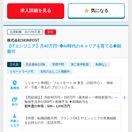
求人詳細を見る
気になる
志望動機・自己PR不要
株式会社SIGNPOST
【ITエンジニア】月40万円~◆AI時代のキャリアを育てる◆副
業可
正社員
完全週休2日制
学歴不問
第二新卒歓迎
転勤なし
リモートワーク可
女性のおしごと掲載中
＼リモート率8割／ フルリモート or 東京（23区中心）・神奈
川・千葉・埼玉の プロジェクト先…
勤務地
【前給保証】月給40万円～100万円（基本給＋一律技術賞与）＋
勉強手当月5,000円＋各種手当 ★前職給与を…
給与
初年度の年収：
500～1,030万円
【学歴・転職回数不問、ブランクOK】ITエンジニアの実務経験
対象と
をお持ちの方（言語不問）
なる方