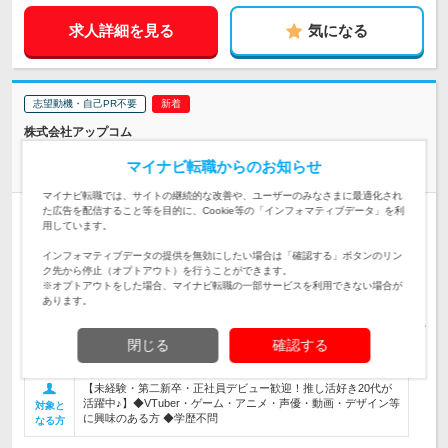
求人詳細を見る
気になる
志望動機・自己PR不要
株式会社アップコム
手ぶら採用♪ゼロから育成【総合職(動画編集/Webデザイナー
マイナビ転職からのお知らせ
等)】
マイナビ転職では、サイトの継続的な改善や、ユーザーのみなさまに最適化され
た広告を配信すること等を目的に、Cookie等の「インフォマティブデータ」を利
正社員
職種・業種未経験OK
完全週休2日制
学歴不問
用しています。
第二新卒歓迎
転勤なし
リモートワーク可
女性のおしごと掲載中
インフォマティブデータの提供を無効にしたい場合は「確認する」ボタンのリン
ク先から停止（オプトアウト）を行うことができます。
【全国募集／47都道府県好きな場所で働ける！】 ★経験・スキ
※オプトアウトをした場合、マイナビ転職の一部サービスを利用できない場合が
ルによってフルリモートOK！ 全国47…
勤務地
あります。
※給与前払いも可♪※ ＜一都三県＞ 月給25万円以上 ※固定残業
代：20時間分を月3万2383円以上含む ＜関…
閉じる
確認する
給与
初年度の年収：
300～600万円
【未経験・第二新卒・正社員デビュー歓迎！推し活好き20代が
活躍中♪】◆VTuber・ゲーム・アニメ・声優・動画・デザイン等
対象と
に興味のある方 ◆学歴不問
なる方