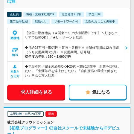
ぼ無
正社員
職種・業種未経験OK
完全週休2日制
学歴不問
第二新卒歓迎
転勤なし
リモートワーク可
女性のおしごと掲載中
【全国に勤務地あり★関東エリア積極採用中です】 ＼好きなエ
リアで勤務OK！／★U・Iターンも歓迎…
勤務地
◆月給25万円～50万円＋賞与＋各種手当 ※研修期間は12カ月間
（うち試用期間3カ月） ※試用期間、研修期…
給与
初年度の年収：
350～1,000万円
◆学歴不問／完全未経験OK◆20代～30代活躍中「起業を目指し
たい」「生涯年収を爆上げしたい」「自由度高い環境で働きた
対象と
い」そんな方大歓迎！
なる方
求人詳細を見る
気になる
志望動機・自己PR不要
株式会社クラウドミッション
【初級プログラマー】◎自社スクールで未経験からITデビュ
ー！