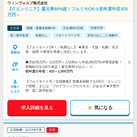
ウィンヴォルブ株式会社
【ITエンジニア】還元率80%超！フルリモOK☆初年度年収420
万円～
正社員
職種・業種未経験OK
完全週休2日制
学歴不問
第二新卒歓迎
転勤なし
リモートワーク可
女性のおしごと掲載中
【フルリモートOK！／転勤なし】 ★東京・大阪・札幌・名古
屋・福岡 ※希望を考慮し決定いたします。…
勤務地
◆月給35万円～110万円＜入社時から年収200万円UP実現多数！
前職給与を100％保証！還元率80％以上＞ ※…
給与
初年度の年収：
420～1,000万円
【フルリモート可／全国募集】実務未経験でもOK◎「エンジニ
ア経験」または「プログラミングのスキル」がある方★学歴不
対象と
問・第二新卒歓迎！
なる方
求人詳細を見る
気になる
志望動機・自己PR不要