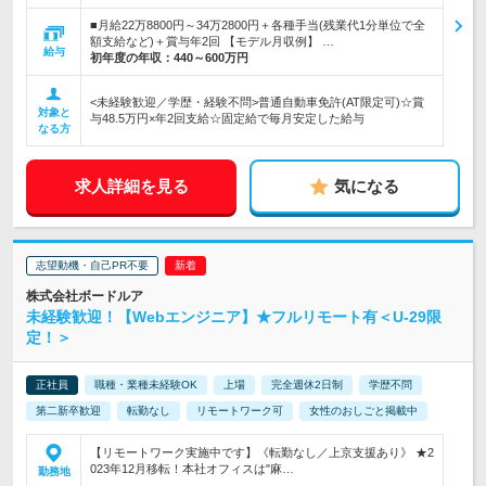
■月給22万8800円～34万2800円＋各種手当(残業代1分単位で全
額支給など)＋賞与年2回 【モデル月収例】 …
給与
初年度の年収：
440～600万円
<未経験歓迎／学歴・経験不問>普通自動車免許(AT限定可)☆賞
対象と
与48.5万円×年2回支給☆固定給で毎月安定した給与
なる方
求人詳細を見る
気になる
志望動機・自己PR不要
株式会社ボードルア
未経験歓迎！【Webエンジニア】★フルリモート有＜U-29限
定！＞
正社員
職種・業種未経験OK
上場
完全週休2日制
学歴不問
第二新卒歓迎
転勤なし
リモートワーク可
女性のおしごと掲載中
【リモートワーク実施中です】《転勤なし／上京支援あり》 ★2
023年12月移転！本社オフィスは"麻…
勤務地