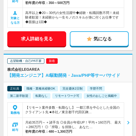
給与
初年度の年収：
350～500万円
高卒以上◆20～30代の女性活躍中◆経験・転職回数不問！未経
験者歓迎！未経験から一生モノのスキルが身に付くお仕事です
対象と
◆面接は1回◆
なる方
求人詳細を見る
気になる
志望動機・自己PR不要
株式会社LEGAREA
【開発エンジニア】AI駆動開発・Java/PHP等サーバサイド
正社員
職種・業種未経験OK
完全週休2日制
学歴不問
第二新卒歓迎
転勤なし
リモートワーク可
女性のおしごと掲載中
【リモート案件多数・転勤なし】 一都三県を中心とした全国の
クライアント先 ■本社／東京都千代田区麹…
勤務地
月給35万円～ + 諸手当 ◎全員が年収UP！平均＋160万円、 最大
＋280万円！ ◎「搾取」を排除し、 あなた…
給与
初年度の年収：
480～1,300万円