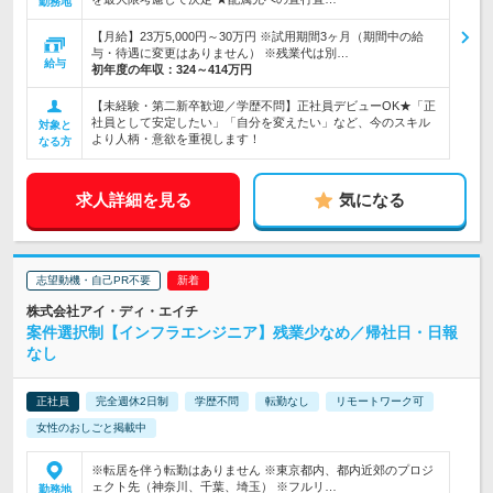
勤務地
【月給】23万5,000円～30万円 ※試用期間3ヶ月（期間中の給
与・待遇に変更はありません） ※残業代は別…
給与
初年度の年収：
324～414万円
【未経験・第二新卒歓迎／学歴不問】正社員デビューOK★「正
社員として安定したい」「自分を変えたい」など、今のスキル
対象と
より人柄・意欲を重視します！
なる方
求人詳細を見る
気になる
志望動機・自己PR不要
株式会社アイ・ディ・エイチ
案件選択制【インフラエンジニア】残業少なめ／帰社日・日報
なし
正社員
完全週休2日制
学歴不問
転勤なし
リモートワーク可
女性のおしごと掲載中
※転居を伴う転勤はありません ※東京都内、都内近郊のプロジ
ェクト先（神奈川、千葉、埼玉） ※フルリ…
勤務地