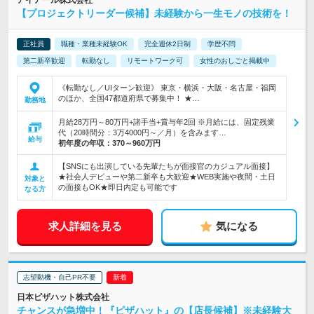
アイアール株式会社
【プロジェクトリーダー候補】未経験から一生モノの技術を！
正社員
職種・業種未経験OK
完全週休2日制
学歴不問
第二新卒歓迎
転勤なし
リモートワーク可
女性のおしごと掲載中
《転勤なし／UIターン歓迎》 東京・横浜・大阪・名古屋・福岡
のほか、全国47都道府県で募集中！ ★…
勤務地
月給28万円～80万円+諸手当+賞与年2回 ※月給には、固定残業
代（20時間分：3万4000円～／月）を含みます…
給与
初年度の年収：
370～960万円
【SNSにも出演している先輩たちが面接官のカジュアル面接】
★社会人デビューや第二新卒も大歓迎★WEB実施や夜間・土日
対象と
の面接もOK★即日内定も可能です
なる方
求人詳細を見る
気になる
志望動機・自己PR不要
日本ピザハット株式会社
チャンスが急増中！『ピザハット』の【店長候補】※未経験大