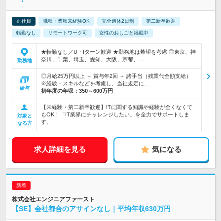
正社員
職種・業種未経験OK
完全週休2日制
第二新卒歓迎
転勤なし
リモートワーク可
女性のおしごと掲載中
★転勤なし／U・Iターン歓迎 ★勤務地は希望を考慮 ◎東京、神
奈川、千葉、埼玉、愛知、大阪、京都、…
勤務地
◎月給25万円以上 ＋ 賞与年2回 ＋ 諸手当（残業代全額支給）
※経験・スキルなどを考慮し、当社規定に…
給与
初年度の年収：
350～600万円
【未経験・第二新卒歓迎】ITに関する知識や経験が全くなくて
もOK！「IT業界にチャレンジしたい」を全力でサポートしま
対象と
す。
なる方
求人詳細を見る
気になる
株式会社エンジニアファースト
【SE】会社都合のアサインなし｜平均年収630万円