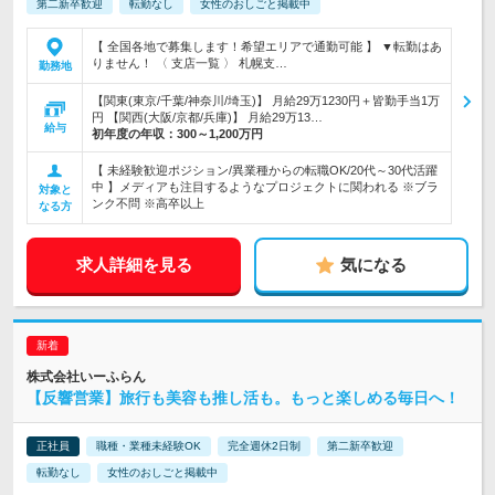
第二新卒歓迎
転勤なし
女性のおしごと掲載中
【 全国各地で募集します！希望エリアで通勤可能 】 ▼転勤はあ
りません！ 〈 支店一覧 〉 札幌支…
勤務地
【関東(東京/千葉/神奈川/埼玉)】 月給29万1230円＋皆勤手当1万
円 【関西(大阪/京都/兵庫)】 月給29万13…
給与
初年度の年収：
300～1,200万円
【 未経験歓迎ポジション/異業種からの転職OK/20代～30代活躍
中 】メディアも注目するようなプロジェクトに関われる ※ブラ
対象と
ンク不問 ※高卒以上
なる方
求人詳細を見る
気になる
株式会社いーふらん
【反響営業】旅行も美容も推し活も。もっと楽しめる毎日へ！
正社員
職種・業種未経験OK
完全週休2日制
第二新卒歓迎
転勤なし
女性のおしごと掲載中