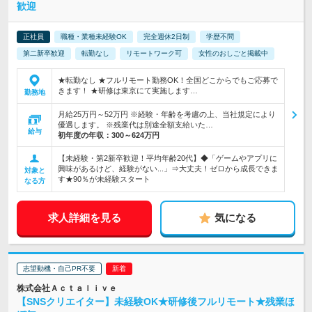
歓迎
正社員
職種・業種未経験OK
完全週休2日制
学歴不問
第二新卒歓迎
転勤なし
リモートワーク可
女性のおしごと掲載中
★転勤なし ★フルリモート勤務OK！全国どこからでもご応募で
きます！ ★研修は東京にて実施します…
勤務地
月給25万円～52万円 ※経験・年齢を考慮の上、当社規定により
優遇します。 ※残業代は別途全額支給いた…
給与
初年度の年収：
300～624万円
【未経験・第2新卒歓迎！平均年齢20代】◆「ゲームやアプリに
興味があるけど、経験がない...」⇒大丈夫！ゼロから成長できま
対象と
す★90％が未経験スタート
なる方
求人詳細を見る
気になる
志望動機・自己PR不要
株式会社Ａｃｔａｌｉｖｅ
【SNSクリエイター】未経験OK★研修後フルリモート★残業ほ