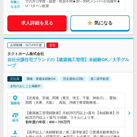
での方◎学歴・経歴・性別不問★20～30代メンバーが活躍中★
対象と
U・Iターン歓迎
なる方
求人詳細を見る
気になる
志望動機・自己PR不要
タクトホーム株式会社
自社分譲住宅ブランドの【建築施工管理】未経験OK／大手グル
ープ
正社員
職種・業種未経験OK
完全週休2日制
第二新卒歓迎
女性のおしごと掲載中
【北海道、宮城、関東（東京、埼玉、千葉、神奈川）、愛知、
関西（兵庫、大阪）、高知、沖縄で希望勤務地…
勤務地
【建築施工管理経験者】月給29万円以上+賞与 【未経験者】月
給25万円以上＋賞与 ※経験、スキルにより考…
給与
初年度の年収：
400～700万円
【高卒以上／未経験歓迎／第二新卒歓迎】◎普通自動車免許を
お持ちの方（AT限定可）★安定した企業で、手に職つけて働き