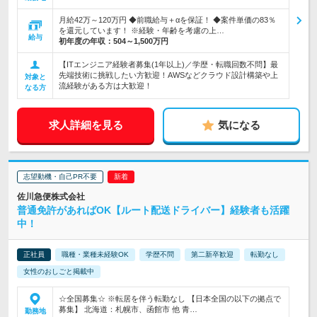
月給42万～120万円 ◆前職給与＋αを保証！ ◆案件単価の83％
を還元しています！ ※経験・年齢を考慮の上…
給与
初年度の年収：
504～1,500万円
【ITエンジニア経験者募集(1年以上)／学歴・転職回数不問】最
先端技術に挑戦したい方歓迎！AWSなどクラウド設計構築や上
対象と
流経験がある方は大歓迎！
なる方
求人詳細を見る
気になる
志望動機・自己PR不要
佐川急便株式会社
普通免許があればOK【ルート配送ドライバー】経験者も活躍
中！
正社員
職種・業種未経験OK
学歴不問
第二新卒歓迎
転勤なし
女性のおしごと掲載中
☆全国募集☆ ※転居を伴う転勤なし 【日本全国の以下の拠点で
募集】 北海道：札幌市、函館市 他 青…
勤務地