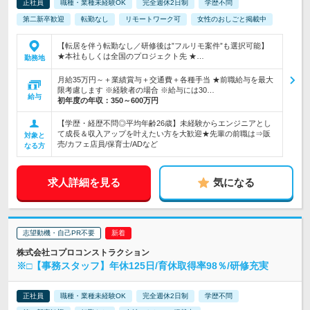
正社員
職種・業種未経験OK
完全週休2日制
学歴不問
第二新卒歓迎
転勤なし
リモートワーク可
女性のおしごと掲載中
【転居を伴う転勤なし／研修後は”フルリモ案件”も選択可能】
★本社もしくは全国のプロジェクト先 ★…
勤務地
月給35万円～＋業績賞与＋交通費＋各種手当 ★前職給与を最大
限考慮します ※経験者の場合 ※給与には30…
給与
初年度の年収：
350～600万円
【学歴・経歴不問◎平均年齢26歳】未経験からエンジニアとし
て成長＆収入アップを叶えたい方を大歓迎★先輩の前職は⇒販
対象と
売/カフェ店員/保育士/ADなど
なる方
求人詳細を見る
気になる
志望動機・自己PR不要
株式会社コプロコンストラクション
※□【事務スタッフ】年休125日/育休取得率98％/研修充実
正社員
職種・業種未経験OK
完全週休2日制
学歴不問