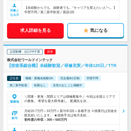
【未経験からでも、経験者でも。“キャリアを変えたい人”へ。】
対象と
学歴不問／第二新卒歓迎／面談1回
なる方
求人詳細を見る
気になる
志望動機・自己PR不要
株式会社ワールドインテック
【技術系総合職】未経験歓迎／研修充実／年休125日／TTR
正社員
職種・業種未経験OK
完全週休2日制
学歴不問
第二新卒歓迎
転勤なし
女性のおしごと掲載中
＼関東・東海・関西エリアは積極募集中／ 今回は全国エリアで
の募集。 希望を最大限考慮し、配属先を決…
勤務地
月給20.7万円～33万円＋賞与年2回＋各種手当 ※残業代は別途全
額支給いたします。 ★資格手当は毎月支給…
給与
初年度の年収：
300～500万円