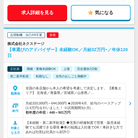
求人詳細を見る
気になる
志望動機・自己PR不要
株式会社ネクステージ
【車選びのアドバイザー】未経験OK／月給32万円~／年休120
日
正社員
職種・業種未経験OK
上場
完全週休2日制
第二新卒歓迎
転勤なし
女性のおしごと掲載中
全国の各店舗から本人の希望を考慮して決定します。 【募集エ
リア】 北海道／青森県／宮城県／山形県／…
勤務地
月給320,000円～644,000円 ★2026年4月、給与のベースアップ
(1.6万円)を行いました！ ※試用期間3か月(…
給与
初年度の年収：
448～901万円
【未経験・第二新卒歓迎】◆充実の研修制度で営業・販売未経
験でも活躍できる環境 ◆車の知識は入社後でOK！車好きな方で
対象と
あれば社割は社員から好評◎
なる方