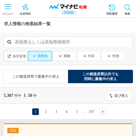
四国版
メニュー
会員登録
閲覧履歴
検索
求人情報の検索結果一覧
高知県もしくは高知県南国市
勤務地
職種
年収
特徴
条件変更
この都道府県
以外でも
この都道府県
で募集中の求人
同時に募集中の求人
5,307
1
50
件中
-
件
並び替え
1
2
3
4
5
107
…