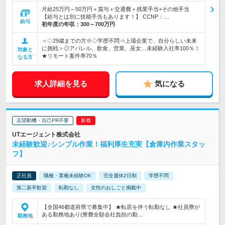
月給25万円～50万円＋賞与＋交通費＋残業手当+その他手当
【給与とは別に技能手当もあります！】 CCNP：…
給与
初年度の年収：
300～700万円
＜◇29歳までの方※◇学歴不問⇒上場企業で、自分らしい未来
に挑戦＞◎アパレル、飲食、営業、巫女…未経験入社率100％！
対象と
★リモート案件率70％
なる方
求人詳細を見る
気になる
志望動機・自己PR不要
UTエージェント株式会社
未経験歓迎♪シンプル作業！福利厚生充実【倉庫内作業スタッ
フ】
正社員
職種・業種未経験OK
完全週休2日制
学歴不問
第二新卒歓迎
転勤なし
女性のおしごと掲載中
【全国46都道府県で募集中】 ★転居を伴う転勤なし ★社員寮が
ある勤務地あり(寮費全額会社負担の勤…
勤務地