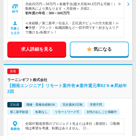
月給20万円～34万円＋各種手当(最大月収44.4万円も可能！） ※
勤務先により異なります ＜月収例＞ 月収2…
給与
初年度の年収：
300～500万円
≪未経験／第二新卒／社会人・正社員デビューの方大歓迎！≫
◆学歴・ブランク・転職回数など一切不問です！好きなエリア
対象と
で働ける♪転勤ナシ！
なる方
求人詳細を見る
気になる
ラーニンギフト株式会社
【開発エンジニア】リモート案件有★案件還元率82％★昇給年
2回
正社員
職種・業種未経験OK
完全週休2日制
学歴不問
第二新卒歓迎
転勤なし
リモートワーク可
女性のおしごと掲載中
全国47都道府県のプロジェクト先または本社（新宿区） ◎勤務
地は希望を考慮。転勤はありません。 ◎…
勤務地