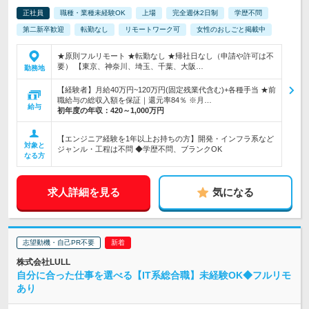
正社員
職種・業種未経験OK
上場
完全週休2日制
学歴不問
第二新卒歓迎
転勤なし
リモートワーク可
女性のおしごと掲載中
★原則フルリモート ★転勤なし ★帰社日なし（申請や許可は不
要） 【東京、神奈川、埼玉、千葉、大阪…
勤務地
【経験者】月給40万円~120万円(固定残業代含む)+各種手当 ★前
職給与の総収入額を保証｜還元率84％ ※月…
給与
初年度の年収：
420～1,000万円
【エンジニア経験を1年以上お持ちの方】開発・インフラ系など
対象と
ジャンル・工程は不問 ◆学歴不問、ブランクOK
なる方
求人詳細を見る
気になる
志望動機・自己PR不要
株式会社LULL
自分に合った仕事を選べる【IT系総合職】未経験OK◆フルリモ
あり