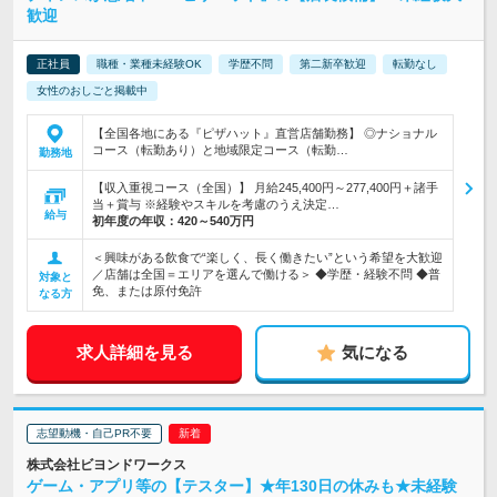
歓迎
正社員
職種・業種未経験OK
学歴不問
第二新卒歓迎
転勤なし
女性のおしごと掲載中
【全国各地にある『ピザハット』直営店舗勤務】 ◎ナショナル
コース（転勤あり）と地域限定コース（転勤…
勤務地
【収入重視コース（全国）】 月給245,400円～277,400円＋諸手
当＋賞与 ※経験やスキルを考慮のうえ決定…
給与
初年度の年収：
420～540万円
＜興味がある飲食で“楽しく、長く働きたい”という希望を大歓迎
／店舗は全国＝エリアを選んで働ける＞ ◆学歴・経験不問 ◆普
対象と
免、または原付免許
なる方
求人詳細を見る
気になる
志望動機・自己PR不要
株式会社ビヨンドワークス
ゲーム・アプリ等の【テスター】★年130日の休みも★未経験