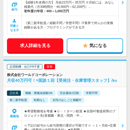
【経験1年未満の方】 月給23万円～35万円 ※月給には、みなし
残業代（月30時間分・40,900円～62,200円）…
給与
初年度の年収：
400～1,000万円
《第二新卒歓迎／経験不問／学歴不問》IT業界で何らかの実務
対象と
経験がある方・プログラミングができる方
なる方
求人詳細を見る
気になる
志望動機・自己PR不要
株式会社ワールドコーポレーション
月収40万円可！×面談１回【受発注・在庫管理スタッフ】/kc
正社員
職種・業種未経験OK
完全週休2日制
学歴不問
第二新卒歓迎
転勤なし
女性のおしごと掲載中
★希望勤務地を考慮 ★Ｕ・Ｉターン歓迎 ★全国47都道府県のプ
ロジェクト先(首都圏・東北・関西・中…
勤務地
☆下記の給与から給与形態の選択が可能です☆ ＜１＞月給+交通
費+（残業代は全額別途支給） ■首都圏・…