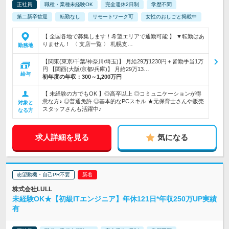
正社員
職種・業種未経験OK
完全週休2日制
学歴不問
第二新卒歓迎
転勤なし
リモートワーク可
女性のおしごと掲載中
【 全国各地で募集します！希望エリアで通勤可能 】 ▼転勤はあ
りません！ 〈 支店一覧 〉 札幌支…
勤務地
【関東(東京/千葉/神奈川/埼玉)】 月給29万1230円＋皆勤手当1万
円 【関西(大阪/京都/兵庫)】 月給29万13…
給与
初年度の年収：
300～1,200万円
【 未経験の方でもOK 】◎高卒以上 ◎コミュニケーションが得
意な方♪ ◎普通免許 ◎基本的なPCスキル ★元保育士さんや販売
対象と
スタッフさんも活躍中♪
なる方
求人詳細を見る
気になる
志望動機・自己PR不要
株式会社LULL
未経験OK★【初級ITエンジニア】年休121日*年収250万UP実績
有