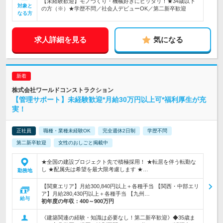
【未経験歓迎】モノづくり・機械好きにピッタリ！★34歳以下
対象と
の方（※）★学歴不問／社会人デビューOK／第二新卒歓迎
なる方
求人詳細を見る
気になる
株式会社ワールドコンストラクション
【管理サポート】未経験歓迎*月給30万円以上可*福利厚生が充
実！
正社員
職種・業種未経験OK
完全週休2日制
学歴不問
第二新卒歓迎
女性のおしごと掲載中
★全国の建設プロジェクト先で積極採用！ ★転居を伴う転勤な
し ★配属先は希望を最大限考慮します ★…
勤務地
【関東エリア】月給300,840円以上＋各種手当 【関西・中部エリ
ア】月給280,430円以上＋各種手当 【九州…
給与
初年度の年収：
400～900万円
《建築関連の経験・知識は必要なし！第二新卒歓迎》◆35歳ま