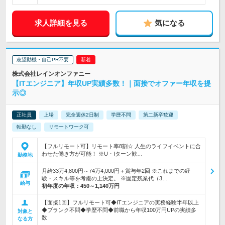
求人詳細を見る
気になる
志望動機・自己PR不要
株式会社レインオンファニー
【ITエンジニア】年収UP実績多数！｜面接でオファー年収を提
示◎
正社員
上場
完全週休2日制
学歴不問
第二新卒歓迎
転勤なし
リモートワーク可
【フルリモート可】リモート率8割☆ 人生のライフイベントに合
わせた働き方が可能！ ※U・Iターン歓…
勤務地
月給33万4,800円～74万4,000円＋賞与年2回 ※これまでの経
験・スキル等を考慮の上決定。 ※固定残業代（3…
給与
初年度の年収：
450～1,140万円
【面接1回】フルリモート可◆ITエンジニアの実務経験半年以上
◆ブランク不問◆学歴不問◆前職から年収100万円UPの実績多
対象と
数
なる方