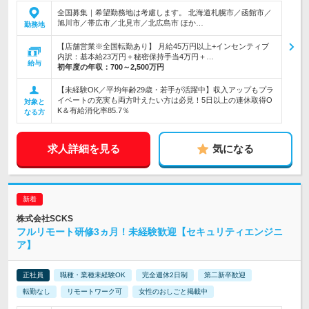
全国募集｜希望勤務地は考慮します。 北海道札幌市／函館市／
旭川市／帯広市／北見市／北広島市 ほか…
勤務地
【店舗営業※全国転勤あり】 月給45万円以上+インセンティブ
内訳：基本給23万円＋秘密保持手当4万円＋…
給与
初年度の年収：
700～2,500万円
【未経験OK／平均年齢29歳・若手が活躍中】収入アップもプラ
イベートの充実も両方叶えたい方は必見！5日以上の連休取得O
対象と
K＆有給消化率85.7％
なる方
求人詳細を見る
気になる
株式会社SCKS
フルリモート研修3ヵ月！未経験歓迎【セキュリティエンジニ
ア】
正社員
職種・業種未経験OK
完全週休2日制
第二新卒歓迎
転勤なし
リモートワーク可
女性のおしごと掲載中