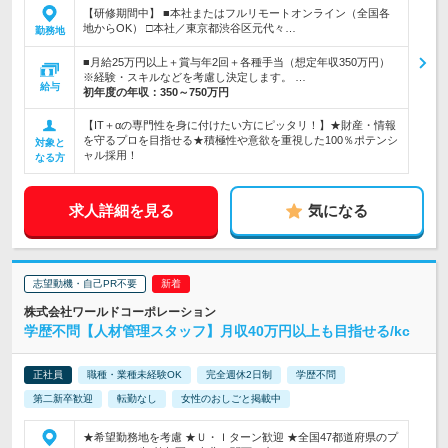
【研修期間中】 ■本社またはフルリモートオンライン（全国各
地からOK） □本社／東京都渋谷区元代々…
勤務地
■月給25万円以上＋賞与年2回＋各種手当（想定年収350万円）
※経験・スキルなどを考慮し決定します。 …
給与
初年度の年収：
350～750万円
【IT＋αの専門性を身に付けたい方にピッタリ！】★財産・情報
を守るプロを目指せる★積極性や意欲を重視した100％ポテンシ
対象と
ャル採用！
なる方
求人詳細を見る
気になる
志望動機・自己PR不要
株式会社ワールドコーポレーション
学歴不問【人材管理スタッフ】月収40万円以上も目指せる/kc
正社員
職種・業種未経験OK
完全週休2日制
学歴不問
第二新卒歓迎
転勤なし
女性のおしごと掲載中
★希望勤務地を考慮 ★Ｕ・Ｉターン歓迎 ★全国47都道府県のプ