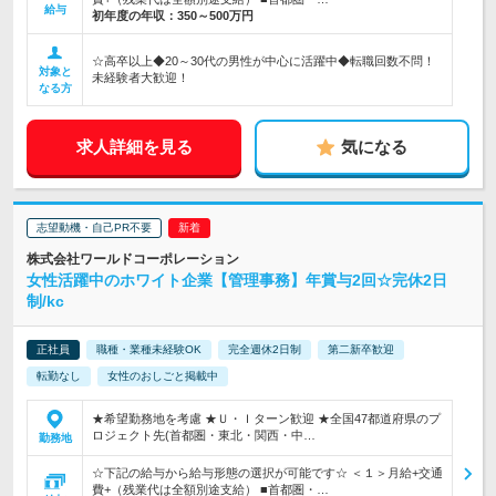
給与
初年度の年収：
350～500万円
☆高卒以上◆20～30代の男性が中心に活躍中◆転職回数不問！
対象と
未経験者大歓迎！
なる方
求人詳細を見る
気になる
志望動機・自己PR不要
株式会社ワールドコーポレーション
女性活躍中のホワイト企業【管理事務】年賞与2回☆完休2日
制/kc
正社員
職種・業種未経験OK
完全週休2日制
第二新卒歓迎
転勤なし
女性のおしごと掲載中
★希望勤務地を考慮 ★Ｕ・Ｉターン歓迎 ★全国47都道府県のプ
ロジェクト先(首都圏・東北・関西・中…
勤務地
☆下記の給与から給与形態の選択が可能です☆ ＜１＞月給+交通
費+（残業代は全額別途支給） ■首都圏・…