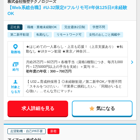
株式会社悟空テクノロジーズ
【Web系総合職】#U-32限定#フルリモ可#年休125日#未経験
OK
正社員
職種・業種未経験OK
完全週休2日制
学歴不問
第二新卒歓迎
転勤なし
リモートワーク可
女性のおしごと掲載中
★はじめての一人暮らし・上京も応援！（上京支援あり） ★転
勤なし ★UIターン歓迎 ★東京／神奈川…
勤務地
月給25万円～60万円＋各種手当（資格1種類につき、毎月3,000
円～1万5000円以上の手当を支給）＋賞与 ※…
給与
初年度の年収：
300～700万円
【 U32→育成枠採用 】◎未経験歓迎／第二新卒OK／学歴不問
「スキルをつけたい」「IT業界に挑戦したい」「同期がいると
対象と
心強い」…そんな方にマッチ♪
なる方
求人詳細を見る
気になる
志望動機・自己PR不要