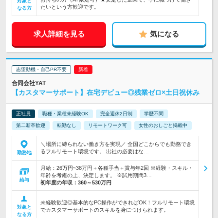
対象と
たいという方歓迎です。
なる方
求人詳細を見る
気になる
志望動機・自己PR不要
合同会社YAT
【カスタマーサポート】在宅デビュー◎残業ゼロ×土日祝休み
正社員
職種・業種未経験OK
完全週休2日制
学歴不問
第二新卒歓迎
転勤なし
リモートワーク可
女性のおしごと掲載中
＼場所に縛られない働き方を実現／ 全国どこからでも勤務でき
るフルリモート環境です。 出社の必要はな…
勤務地
月給：26万円~38万円＋各種手当＋賞与年2回 ※経験・スキル・
年齢を考慮の上、決定します。 ※試用期間3…
給与
初年度の年収：
360～530万円
未経験歓迎◎基本的なPC操作ができればOK！フルリモート環境
対象と
でカスタマーサポートのスキルを身につけられます。
なる方